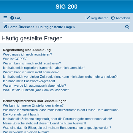
SIG 200
FAQ
Registrieren
Anmelden
S
Foren-Übersicht
Häufig gestellte Fragen
u
Häufig gestellte Fragen
c
h
Registrierung und Anmeldung
Wozu muss ich mich registrieren?
e
Was ist COPPA?
Warum kann ich mich nicht registrieren?
Ich habe mich registriert, kann mich aber nicht anmelden!
Warum kann ich mich nicht anmelden?
Ich habe mich vor einiger Zeit registriert, kann mich aber nicht mehr anmelden?!
Ich habe mein Passwort vergessen!
Warum werde ich automatisch abgemeldet?
Wozu ist die Funktion „Alle Cookies löschen“?
Benutzerpräferenzen und -einstellungen
Wie kann ich meine Einstellungen ändern?
Wie kann ich verhindern, dass mein Benutzername in der Online-Liste auftaucht?
Die Forenuhr geht falsch!
Ich habe die Zeitzone eingestellt, aber die Forenuhr geht immer noch falsch!
Meine Sprache steht auf diesem Board nicht zur Auswahl!
Was sind das für Bilder, die bei meinem Benutzernamen angezeigt werden?
Wie verwende ich einen Avatar?