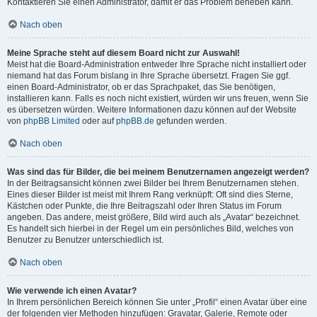
Kontaktieren Sie einen Administrator, damit er das Problem beheben kann.
Nach oben
Meine Sprache steht auf diesem Board nicht zur Auswahl!
Meist hat die Board-Administration entweder Ihre Sprache nicht installiert oder
niemand hat das Forum bislang in Ihre Sprache übersetzt. Fragen Sie ggf.
einen Board-Administrator, ob er das Sprachpaket, das Sie benötigen,
installieren kann. Falls es noch nicht existiert, würden wir uns freuen, wenn Sie
es übersetzen würden. Weitere Informationen dazu können auf der Website
von
phpBB Limited
oder auf
phpBB.de
gefunden werden.
Nach oben
Was sind das für Bilder, die bei meinem Benutzernamen angezeigt werden?
In der Beitragsansicht können zwei Bilder bei Ihrem Benutzernamen stehen.
Eines dieser Bilder ist meist mit Ihrem Rang verknüpft: Oft sind dies Sterne,
Kästchen oder Punkte, die Ihre Beitragszahl oder Ihren Status im Forum
angeben. Das andere, meist größere, Bild wird auch als „Avatar“ bezeichnet.
Es handelt sich hierbei in der Regel um ein persönliches Bild, welches von
Benutzer zu Benutzer unterschiedlich ist.
Nach oben
Wie verwende ich einen Avatar?
In Ihrem persönlichen Bereich können Sie unter „Profil“ einen Avatar über eine
der folgenden vier Methoden hinzufügen: Gravatar, Galerie, Remote oder