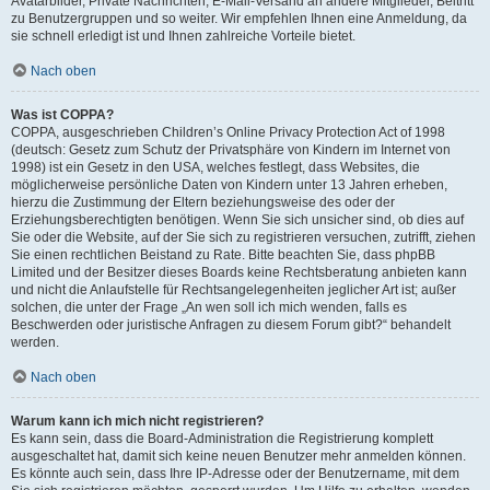
Avatarbilder, Private Nachrichten, E-Mail-Versand an andere Mitglieder, Beitritt
zu Benutzergruppen und so weiter. Wir empfehlen Ihnen eine Anmeldung, da
sie schnell erledigt ist und Ihnen zahlreiche Vorteile bietet.
Nach oben
Was ist COPPA?
COPPA, ausgeschrieben Children’s Online Privacy Protection Act of 1998
(deutsch: Gesetz zum Schutz der Privatsphäre von Kindern im Internet von
1998) ist ein Gesetz in den USA, welches festlegt, dass Websites, die
möglicherweise persönliche Daten von Kindern unter 13 Jahren erheben,
hierzu die Zustimmung der Eltern beziehungsweise des oder der
Erziehungsberechtigten benötigen. Wenn Sie sich unsicher sind, ob dies auf
Sie oder die Website, auf der Sie sich zu registrieren versuchen, zutrifft, ziehen
Sie einen rechtlichen Beistand zu Rate. Bitte beachten Sie, dass phpBB
Limited und der Besitzer dieses Boards keine Rechtsberatung anbieten kann
und nicht die Anlaufstelle für Rechtsangelegenheiten jeglicher Art ist; außer
solchen, die unter der Frage „An wen soll ich mich wenden, falls es
Beschwerden oder juristische Anfragen zu diesem Forum gibt?“ behandelt
werden.
Nach oben
Warum kann ich mich nicht registrieren?
Es kann sein, dass die Board-Administration die Registrierung komplett
ausgeschaltet hat, damit sich keine neuen Benutzer mehr anmelden können.
Es könnte auch sein, dass Ihre IP-Adresse oder der Benutzername, mit dem