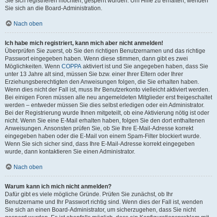
Sie sich registrieren möchten, gesperrt wurden. Um Hilfe zu erhalten, wenden
Sie sich an die Board-Administration.
Nach oben
Ich habe mich registriert, kann mich aber nicht anmelden!
Überprüfen Sie zuerst, ob Sie den richtigen Benutzernamen und das richtige
Passwort eingegeben haben. Wenn diese stimmen, dann gibt es zwei
Möglichkeiten. Wenn
COPPA
aktiviert ist und Sie angegeben haben, dass Sie
unter 13 Jahre alt sind, müssen Sie bzw. einer Ihrer Eltern oder Ihrer
Erziehungsberechtigten den Anweisungen folgen, die Sie erhalten haben.
Wenn dies nicht der Fall ist, muss Ihr Benutzerkonto vielleicht aktiviert werden.
Bei einigen Foren müssen alle neu angemeldeten Mitglieder erst freigeschaltet
werden – entweder müssen Sie dies selbst erledigen oder ein Administrator.
Bei der Registrierung wurde Ihnen mitgeteilt, ob eine Aktivierung nötig ist oder
nicht. Wenn Sie eine E-Mail erhalten haben, folgen Sie den dort enthaltenen
Anweisungen. Ansonsten prüfen Sie, ob Sie Ihre E-Mail-Adresse korrekt
eingegeben haben oder die E-Mail von einem Spam-Filter blockiert wurde.
Wenn Sie sich sicher sind, dass Ihre E-Mail-Adresse korrekt eingegeben
wurde, dann kontaktieren Sie einen Administrator.
Nach oben
Warum kann ich mich nicht anmelden?
Dafür gibt es viele mögliche Gründe. Prüfen Sie zunächst, ob Ihr
Benutzername und Ihr Passwort richtig sind. Wenn dies der Fall ist, wenden
Sie sich an einen Board-Administrator, um sicherzugehen, dass Sie nicht