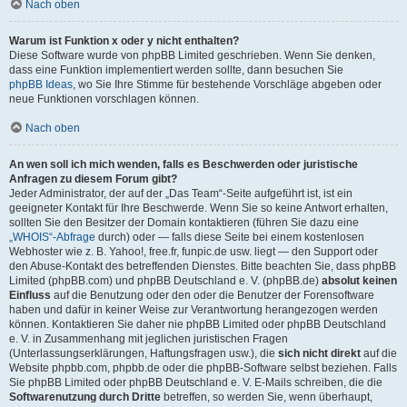
Nach oben
Warum ist Funktion x oder y nicht enthalten?
Diese Software wurde von phpBB Limited geschrieben. Wenn Sie denken,
dass eine Funktion implementiert werden sollte, dann besuchen Sie
phpBB Ideas
, wo Sie Ihre Stimme für bestehende Vorschläge abgeben oder
neue Funktionen vorschlagen können.
Nach oben
An wen soll ich mich wenden, falls es Beschwerden oder juristische
Anfragen zu diesem Forum gibt?
Jeder Administrator, der auf der „Das Team“-Seite aufgeführt ist, ist ein
geeigneter Kontakt für Ihre Beschwerde. Wenn Sie so keine Antwort erhalten,
sollten Sie den Besitzer der Domain kontaktieren (führen Sie dazu eine
„WHOIS“-Abfrage
durch) oder — falls diese Seite bei einem kostenlosen
Webhoster wie z. B. Yahoo!, free.fr, funpic.de usw. liegt — den Support oder
den Abuse-Kontakt des betreffenden Dienstes. Bitte beachten Sie, dass phpBB
Limited (phpBB.com) und phpBB Deutschland e. V. (phpBB.de)
absolut keinen
Einfluss
auf die Benutzung oder den oder die Benutzer der Forensoftware
haben und dafür in keiner Weise zur Verantwortung herangezogen werden
können. Kontaktieren Sie daher nie phpBB Limited oder phpBB Deutschland
e. V. in Zusammenhang mit jeglichen juristischen Fragen
(Unterlassungserklärungen, Haftungsfragen usw.), die
sich nicht direkt
auf die
Website phpbb.com, phpbb.de oder die phpBB-Software selbst beziehen. Falls
Sie phpBB Limited oder phpBB Deutschland e. V. E-Mails schreiben, die die
Softwarenutzung durch Dritte
betreffen, so werden Sie, wenn überhaupt,