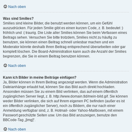
Nach oben
Was sind Smilies?
Smilies sind kleine Bilder, die benutzt werden können, um ein Gefühl
auszudrücken. Für jeden Smilie gibt es einen kurzen Code, z. B. bedeutet :)
fröhlich und :( traurig. Die Liste aller Smilies können Sie beim Verfassen eines
Beitrags sehen. Versuchen Sie bitte trotzdem, Smilies nicht zu häufig zu
benutzen, sie können einen Beitrag schnell unlesbar machen und ein
Moderator könnte deshalb Ihren Beitrag entsprechend überarbeiten oder gar
komplett löschen. Die Board-Administration kann auch die Anzahl der Smilies
begrenzen, die Sie in einem Beitrag benutzen können.
Nach oben
Kann ich Bilder in meine Beiträge einfügen?
Ja, Bilder können in Ihrem Beitrag angezeigt werden. Wenn die Administration
Dateianhänge erlaubt hat, können Sie das Bild auch direkt hochladen.
Ansonsten müssen Sie zu einem Bild verlinken, das auf einem öffentlich
zugänglichen Server liegt, z. B. http://www.domain.tld/mein-bild.gif. Sie können
weder Bilder verlinken, die sich auf Ihrem eigenen PC befinden (außer es ist
ein öffentlich zugänglicher Server), noch zu Bildern, die nur nach einer
Anmeldung verfügbar sind, z. B. Hotmail- oder Yahoo-Mailboxen, mit einem
Passwort geschützte Seiten usw. Um das Bild anzuzeigen, benutze den
BBCode-Tag „[img]“.
Nach oben