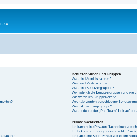
 1/200
Benutzer-Stufen und Gruppen
Was sind Administratoren?
Was sind Moderatoren?
Was sind Benutzergruppen?
Wo finde ich die Benutzergruppen und wie tr
Wie werde ich Gruppenleiter?
anmelden?!
Weshalb werden verschiedene Benutzergrupp
Was ist eine Hauptgruppe?
Was bedeutet der „Das Team“-Link auf der S
Private Nachrichten
Ich kann keine Privaten Nachrichten versch
Ich bekomme ständig unerwünschte Private
auftaucht?
Ich habe eine Spam-E-Mail von einem Mitgli