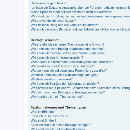
Die Forenuhr geht falsch!
Ich habe die Zeitzone eingestellt, aber die Forenuhr geht immer noch f
Meine Sprache steht auf diesem Board nicht zur Auswahl!
Was sind das für Bilder, die bei meinem Benutzernamen angezeigt we
Wie verwende ich einen Avatar?
Was ist mein Rang und wie kann ich ihn ändern?
Wenn ich bei einem Benutzer auf den E-Mail-Link klicke, werde ich au
Beiträge schreiben
Wie erstelle ich ein neues Thema oder eine Antwort?
Wie kann ich einen Beitrag bearbeiten oder löschen?
Wie kann ich meinem Beitrag eine Signatur anfügen?
Wie kann ich eine Umfrage erstellen?
Wieso kann ich nicht mehr Antwortmöglichkeiten erstellen?
Wie bearbeite oder lösche ich eine Umfrage?
Warum kann ich auf bestimmte Foren nicht zugreifen?
Weshalb kann ich keine Dateianhänge anfügen?
Weshalb wurde ich verwarnt?
Wie kann ich Beiträge den Moderatoren melden?
Was bewirkt die „Speichern“-Schaltfläche beim Schreiben eines Beitra
Warum muss mein Beitrag erst freigegeben werden?
Wie markiere ich ein Thema als neu?
Textformatierung und Thementypen
Was ist BBCode?
Kann ich HTML benutzen?
Was sind Smilies?
Kann ich Bilder in meine Beiträge einfügen?
Was sind globale Bekanntmachungen?