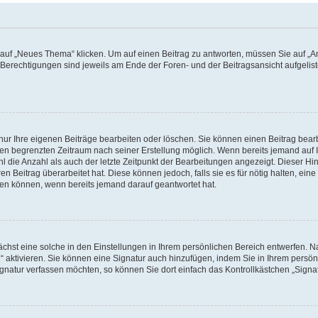
f „Neues Thema“ klicken. Um auf einen Beitrag zu antworten, müssen Sie auf „Ant
e Berechtigungen sind jeweils am Ende der Foren- und der Beitragsansicht aufgeliste
nur Ihre eigenen Beiträge bearbeiten oder löschen. Sie können einen Beitrag bear
nen begrenzten Zeitraum nach seiner Erstellung möglich. Wenn bereits jemand auf Ih
 die Anzahl als auch der letzte Zeitpunkt der Bearbeitungen angezeigt. Dieser Hi
 Beitrag überarbeitet hat. Diese können jedoch, falls sie es für nötig halten, eine 
hen können, wenn bereits jemand darauf geantwortet hat.
hst eine solche in den Einstellungen in Ihrem persönlichen Bereich entwerfen. Na
 aktivieren. Sie können eine Signatur auch hinzufügen, indem Sie in Ihrem persö
gnatur verfassen möchten, so können Sie dort einfach das Kontrollkästchen „Signa