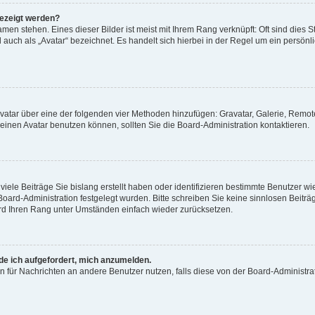
gezeigt werden?
men stehen. Eines dieser Bilder ist meist mit Ihrem Rang verknüpft: Oft sind dies S
auch als „Avatar“ bezeichnet. Es handelt sich hierbei in der Regel um ein persönl
 Avatar über eine der folgenden vier Methoden hinzufügen: Gravatar, Galerie, Rem
inen Avatar benutzen können, sollten Sie die Board-Administration kontaktieren.
iele Beiträge Sie bislang erstellt haben oder identifizieren bestimmte Benutzer
 Board-Administration festgelegt wurden. Bitte schreiben Sie keine sinnlosen Beit
wird Ihren Rang unter Umständen einfach wieder zurücksetzen.
rde ich aufgefordert, mich anzumelden.
ion für Nachrichten an andere Benutzer nutzen, falls diese von der Board-Administ