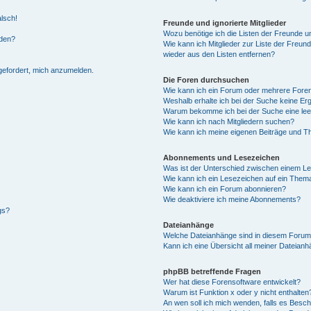
alsch!
Freunde und ignorierte Mitglieder
Wozu benötige ich die Listen der Freunde un
rden?
Wie kann ich Mitglieder zur Liste der Freund
wieder aus den Listen entfernen?
fgefordert, mich anzumelden.
Die Foren durchsuchen
Wie kann ich ein Forum oder mehrere For
Weshalb erhalte ich bei der Suche keine Er
Warum bekomme ich bei der Suche eine lee
Wie kann ich nach Mitgliedern suchen?
Wie kann ich meine eigenen Beiträge und T
Abonnements und Lesezeichen
Was ist der Unterschied zwischen einem L
Wie kann ich ein Lesezeichen auf ein Them
Wie kann ich ein Forum abonnieren?
Wie deaktiviere ich meine Abonnements?
gs?
Dateianhänge
Welche Dateianhänge sind in diesem Forum
Kann ich eine Übersicht all meiner Dateian
phpBB betreffende Fragen
Wer hat diese Forensoftware entwickelt?
Warum ist Funktion x oder y nicht enthalten
An wen soll ich mich wenden, falls es Besc