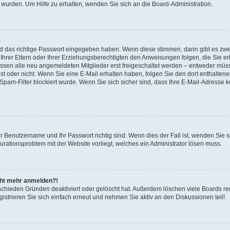
 wurden. Um Hilfe zu erhalten, wenden Sie sich an die Board-Administration.
nd das richtige Passwort eingegeben haben. Wenn diese stimmen, dann gibt es zw
Ihrer Eltern oder Ihrer Erziehungsberechtigten den Anweisungen folgen, die Sie erh
üssen alle neu angemeldeten Mitglieder erst freigeschaltet werden – entweder müsse
 ist oder nicht. Wenn Sie eine E-Mail erhalten haben, folgen Sie den dort enthalte
pam-Filter blockiert wurde. Wenn Sie sich sicher sind, dass Ihre E-Mail-Adresse 
hr Benutzername und Ihr Passwort richtig sind. Wenn dies der Fall ist, wenden Sie
gurationsproblem mit der Website vorliegt, welches ein Administrator lösen muss.
icht mehr anmelden?!
schieden Gründen deaktiviert oder gelöscht hat. Außerdem löschen viele Boards reg
strieren Sie sich einfach erneut und nehmen Sie aktiv an den Diskussionen teil!