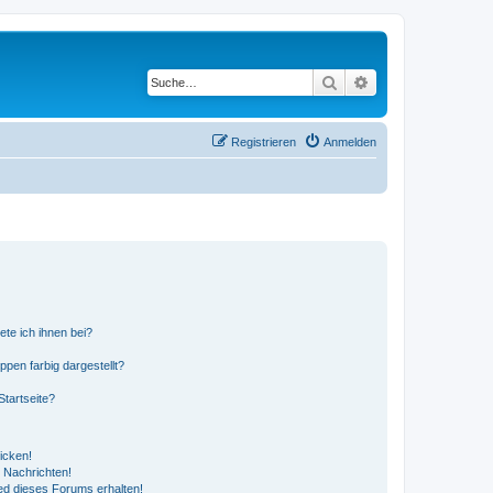
Suche
Erweiterte Suche
Registrieren
Anmelden
ete ich ihnen bei?
en farbig dargestellt?
tartseite?
icken!
 Nachrichten!
ed dieses Forums erhalten!