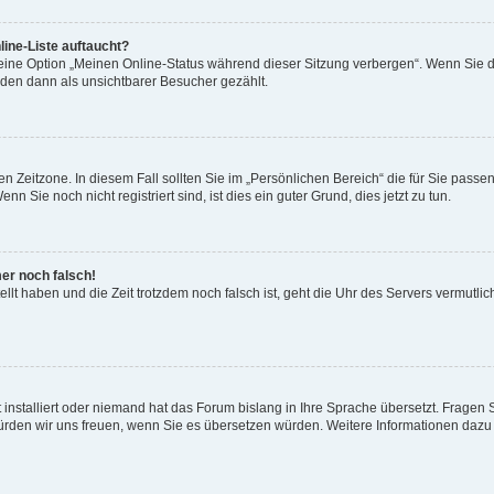
ine-Liste auftaucht?
 eine Option „Meinen Online-Status während dieser Sitzung verbergen“. Wenn Sie d
rden dann als unsichtbarer Besucher gezählt.
n Zeitzone. In diesem Fall sollten Sie im „Persönlichen Bereich“ die für Sie passend
 Sie noch nicht registriert sind, ist dies ein guter Grund, dies jetzt zu tun.
mer noch falsch!
ellt haben und die Zeit trotzdem noch falsch ist, geht die Uhr des Servers vermutlic
 installiert oder niemand hat das Forum bislang in Ihre Sprache übersetzt. Fragen 
t, würden wir uns freuen, wenn Sie es übersetzen würden. Weitere Informationen da