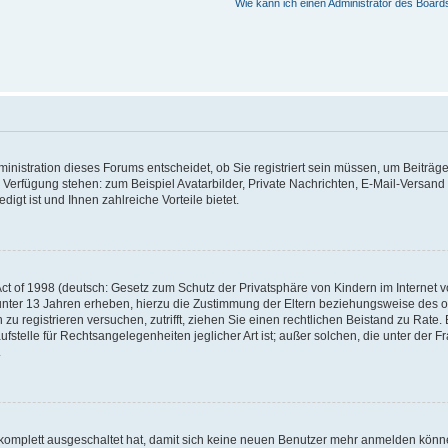
Wie kann ich einen Administrator des Board
nistration dieses Forums entscheidet, ob Sie registriert sein müssen, um Beiträge z
ur Verfügung stehen: zum Beispiel Avatarbilder, Private Nachrichten, E-Mail-Versand
igt ist und Ihnen zahlreiche Vorteile bietet.
t of 1998 (deutsch: Gesetz zum Schutz der Privatsphäre von Kindern im Internet vo
unter 13 Jahren erheben, hierzu die Zustimmung der Eltern beziehungsweise des o
h zu registrieren versuchen, zutrifft, ziehen Sie einen rechtlichen Beistand zu Rat
stelle für Rechtsangelegenheiten jeglicher Art ist; außer solchen, die unter der 
.
 komplett ausgeschaltet hat, damit sich keine neuen Benutzer mehr anmelden könne