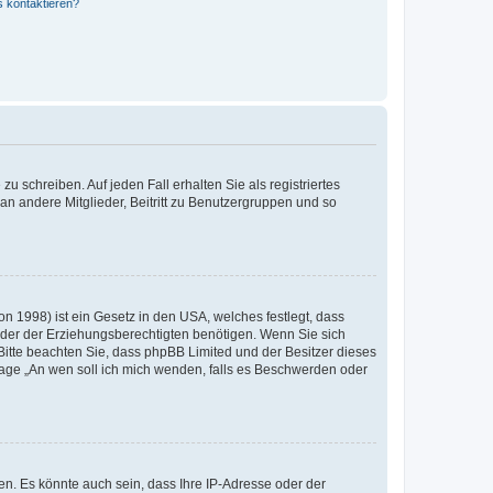
s kontaktieren?
u schreiben. Auf jeden Fall erhalten Sie als registriertes
 an andere Mitglieder, Beitritt zu Benutzergruppen und so
n 1998) ist ein Gesetz in den USA, welches festlegt, dass
der der Erziehungsberechtigten benötigen. Wenn Sie sich
e. Bitte beachten Sie, dass phpBB Limited und der Besitzer dieses
Frage „An wen soll ich mich wenden, falls es Beschwerden oder
n. Es könnte auch sein, dass Ihre IP-Adresse oder der