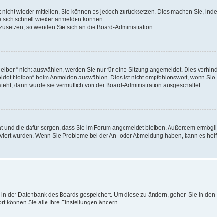
rt nicht wieder mitteilen, Sie können es jedoch zurücksetzen. Dies machen Sie, in
e sich schnell wieder anmelden können.
ckzusetzen, so wenden Sie sich an die Board-Administration.
ben“ nicht auswählen, werden Sie nur für eine Sitzung angemeldet. Dies verhinde
et bleiben“ beim Anmelden auswählen. Dies ist nicht empfehlenswert, wenn Sie s
steht, dann wurde sie vermutlich von der Board-Administration ausgeschaltet.
 hat und die dafür sorgen, dass Sie im Forum angemeldet bleiben. Außerdem ermögl
ktiviert wurden. Wenn Sie Probleme bei der An- oder Abmeldung haben, kann es hel
en in der Datenbank des Boards gespeichert. Um diese zu ändern, gehen Sie in den 
rt können Sie alle Ihre Einstellungen ändern.