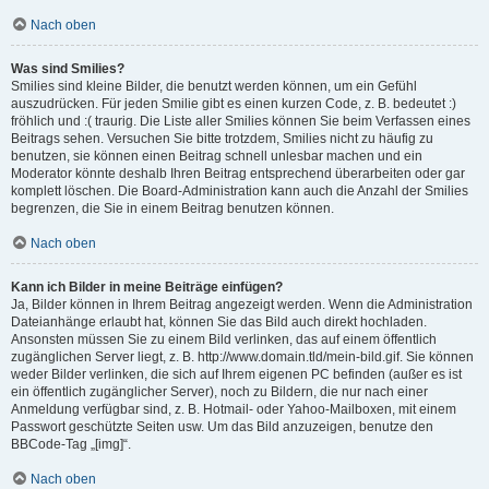
Nach oben
Was sind Smilies?
Smilies sind kleine Bilder, die benutzt werden können, um ein Gefühl
auszudrücken. Für jeden Smilie gibt es einen kurzen Code, z. B. bedeutet :)
fröhlich und :( traurig. Die Liste aller Smilies können Sie beim Verfassen eines
Beitrags sehen. Versuchen Sie bitte trotzdem, Smilies nicht zu häufig zu
benutzen, sie können einen Beitrag schnell unlesbar machen und ein
Moderator könnte deshalb Ihren Beitrag entsprechend überarbeiten oder gar
komplett löschen. Die Board-Administration kann auch die Anzahl der Smilies
begrenzen, die Sie in einem Beitrag benutzen können.
Nach oben
Kann ich Bilder in meine Beiträge einfügen?
Ja, Bilder können in Ihrem Beitrag angezeigt werden. Wenn die Administration
Dateianhänge erlaubt hat, können Sie das Bild auch direkt hochladen.
Ansonsten müssen Sie zu einem Bild verlinken, das auf einem öffentlich
zugänglichen Server liegt, z. B. http://www.domain.tld/mein-bild.gif. Sie können
weder Bilder verlinken, die sich auf Ihrem eigenen PC befinden (außer es ist
ein öffentlich zugänglicher Server), noch zu Bildern, die nur nach einer
Anmeldung verfügbar sind, z. B. Hotmail- oder Yahoo-Mailboxen, mit einem
Passwort geschützte Seiten usw. Um das Bild anzuzeigen, benutze den
BBCode-Tag „[img]“.
Nach oben