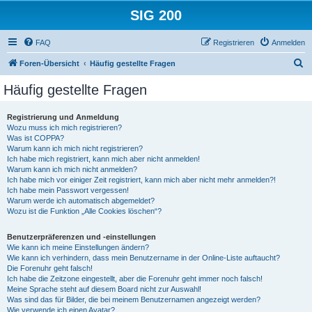
SIG 200
FAQ
Registrieren
Anmelden
S
Foren-Übersicht
Häufig gestellte Fragen
u
Häufig gestellte Fragen
c
h
Registrierung und Anmeldung
Wozu muss ich mich registrieren?
e
Was ist COPPA?
Warum kann ich mich nicht registrieren?
Ich habe mich registriert, kann mich aber nicht anmelden!
Warum kann ich mich nicht anmelden?
Ich habe mich vor einiger Zeit registriert, kann mich aber nicht mehr anmelden?!
Ich habe mein Passwort vergessen!
Warum werde ich automatisch abgemeldet?
Wozu ist die Funktion „Alle Cookies löschen“?
Benutzerpräferenzen und -einstellungen
Wie kann ich meine Einstellungen ändern?
Wie kann ich verhindern, dass mein Benutzername in der Online-Liste auftaucht?
Die Forenuhr geht falsch!
Ich habe die Zeitzone eingestellt, aber die Forenuhr geht immer noch falsch!
Meine Sprache steht auf diesem Board nicht zur Auswahl!
Was sind das für Bilder, die bei meinem Benutzernamen angezeigt werden?
Wie verwende ich einen Avatar?