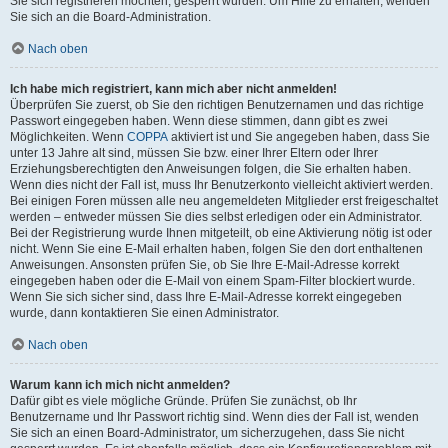
Sie sich registrieren möchten, gesperrt wurden. Um Hilfe zu erhalten, wenden
Sie sich an die Board-Administration.
Nach oben
Ich habe mich registriert, kann mich aber nicht anmelden!
Überprüfen Sie zuerst, ob Sie den richtigen Benutzernamen und das richtige
Passwort eingegeben haben. Wenn diese stimmen, dann gibt es zwei
Möglichkeiten. Wenn
COPPA
aktiviert ist und Sie angegeben haben, dass Sie
unter 13 Jahre alt sind, müssen Sie bzw. einer Ihrer Eltern oder Ihrer
Erziehungsberechtigten den Anweisungen folgen, die Sie erhalten haben.
Wenn dies nicht der Fall ist, muss Ihr Benutzerkonto vielleicht aktiviert werden.
Bei einigen Foren müssen alle neu angemeldeten Mitglieder erst freigeschaltet
werden – entweder müssen Sie dies selbst erledigen oder ein Administrator.
Bei der Registrierung wurde Ihnen mitgeteilt, ob eine Aktivierung nötig ist oder
nicht. Wenn Sie eine E-Mail erhalten haben, folgen Sie den dort enthaltenen
Anweisungen. Ansonsten prüfen Sie, ob Sie Ihre E-Mail-Adresse korrekt
eingegeben haben oder die E-Mail von einem Spam-Filter blockiert wurde.
Wenn Sie sich sicher sind, dass Ihre E-Mail-Adresse korrekt eingegeben
wurde, dann kontaktieren Sie einen Administrator.
Nach oben
Warum kann ich mich nicht anmelden?
Dafür gibt es viele mögliche Gründe. Prüfen Sie zunächst, ob Ihr
Benutzername und Ihr Passwort richtig sind. Wenn dies der Fall ist, wenden
Sie sich an einen Board-Administrator, um sicherzugehen, dass Sie nicht