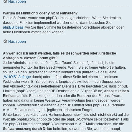
Nach oben
Warum ist Funktion x oder y nicht enthalten?
Diese Software wurde von phpBB Limited geschrieben. Wenn Sie denken,
dass eine Funktion implementiert werden sollte, dann besuchen Sie
phpBB Ideas
, wo Sie Ihre Stimme für bestehende Vorschläge abgeben oder
neue Funktionen vorschlagen können.
Nach oben
An wen soll ich mich wenden, falls es Beschwerden oder juristische
Anfragen zu diesem Forum gibt?
Jeder Administrator, der auf der „Das Team“-Seite aufgeführt ist, ist ein
geeigneter Kontakt für Ihre Beschwerde. Wenn Sie so keine Antwort erhalten,
sollten Sie den Besitzer der Domain kontaktieren (führen Sie dazu eine
„WHOIS“-Abfrage
durch) oder — falls diese Seite bei einem kostenlosen
Webhoster wie z. B. Yahoo!, free.fr, funpic.de usw. liegt — den Support oder
den Abuse-Kontakt des betreffenden Dienstes. Bitte beachten Sie, dass phpBB
Limited (phpBB.com) und phpBB Deutschland e. V. (phpBB.de)
absolut keinen
Einfluss
auf die Benutzung oder den oder die Benutzer der Forensoftware
haben und dafür in keiner Weise zur Verantwortung herangezogen werden
können. Kontaktieren Sie daher nie phpBB Limited oder phpBB Deutschland
e. V. in Zusammenhang mit jeglichen juristischen Fragen
(Unterlassungserklärungen, Haftungsfragen usw.), die
sich nicht direkt
auf die
Website phpbb.com, phpbb.de oder die phpBB-Software selbst beziehen. Falls
Sie phpBB Limited oder phpBB Deutschland e. V. E-Mails schreiben, die die
Softwarenutzung durch Dritte
betreffen, so werden Sie, wenn überhaupt,