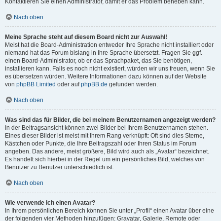
Kontaktieren Sie einen Administrator, damit er das Problem beheben kann.
Nach oben
Meine Sprache steht auf diesem Board nicht zur Auswahl!
Meist hat die Board-Administration entweder Ihre Sprache nicht installiert oder
niemand hat das Forum bislang in Ihre Sprache übersetzt. Fragen Sie ggf.
einen Board-Administrator, ob er das Sprachpaket, das Sie benötigen,
installieren kann. Falls es noch nicht existiert, würden wir uns freuen, wenn Sie
es übersetzen würden. Weitere Informationen dazu können auf der Website
von
phpBB Limited
oder auf
phpBB.de
gefunden werden.
Nach oben
Was sind das für Bilder, die bei meinem Benutzernamen angezeigt werden?
In der Beitragsansicht können zwei Bilder bei Ihrem Benutzernamen stehen.
Eines dieser Bilder ist meist mit Ihrem Rang verknüpft: Oft sind dies Sterne,
Kästchen oder Punkte, die Ihre Beitragszahl oder Ihren Status im Forum
angeben. Das andere, meist größere, Bild wird auch als „Avatar“ bezeichnet.
Es handelt sich hierbei in der Regel um ein persönliches Bild, welches von
Benutzer zu Benutzer unterschiedlich ist.
Nach oben
Wie verwende ich einen Avatar?
In Ihrem persönlichen Bereich können Sie unter „Profil“ einen Avatar über eine
der folgenden vier Methoden hinzufügen: Gravatar, Galerie, Remote oder