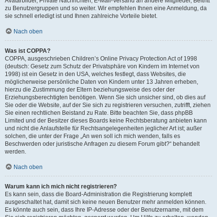
Avatarbilder, Private Nachrichten, E-Mail-Versand an andere Mitglieder, Beitritt
zu Benutzergruppen und so weiter. Wir empfehlen Ihnen eine Anmeldung, da
sie schnell erledigt ist und Ihnen zahlreiche Vorteile bietet.
Nach oben
Was ist COPPA?
COPPA, ausgeschrieben Children’s Online Privacy Protection Act of 1998
(deutsch: Gesetz zum Schutz der Privatsphäre von Kindern im Internet von
1998) ist ein Gesetz in den USA, welches festlegt, dass Websites, die
möglicherweise persönliche Daten von Kindern unter 13 Jahren erheben,
hierzu die Zustimmung der Eltern beziehungsweise des oder der
Erziehungsberechtigten benötigen. Wenn Sie sich unsicher sind, ob dies auf
Sie oder die Website, auf der Sie sich zu registrieren versuchen, zutrifft, ziehen
Sie einen rechtlichen Beistand zu Rate. Bitte beachten Sie, dass phpBB
Limited und der Besitzer dieses Boards keine Rechtsberatung anbieten kann
und nicht die Anlaufstelle für Rechtsangelegenheiten jeglicher Art ist; außer
solchen, die unter der Frage „An wen soll ich mich wenden, falls es
Beschwerden oder juristische Anfragen zu diesem Forum gibt?“ behandelt
werden.
Nach oben
Warum kann ich mich nicht registrieren?
Es kann sein, dass die Board-Administration die Registrierung komplett
ausgeschaltet hat, damit sich keine neuen Benutzer mehr anmelden können.
Es könnte auch sein, dass Ihre IP-Adresse oder der Benutzername, mit dem