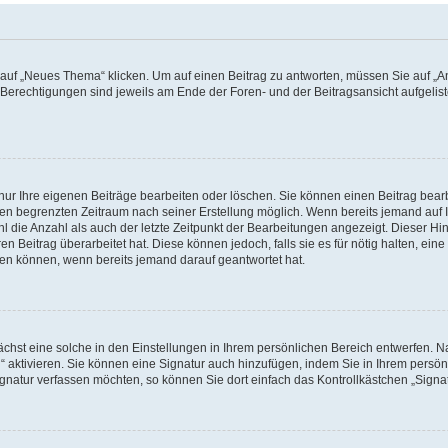
f „Neues Thema“ klicken. Um auf einen Beitrag zu antworten, müssen Sie auf „Ant
e Berechtigungen sind jeweils am Ende der Foren- und der Beitragsansicht aufgeliste
nur Ihre eigenen Beiträge bearbeiten oder löschen. Sie können einen Beitrag bear
nen begrenzten Zeitraum nach seiner Erstellung möglich. Wenn bereits jemand auf Ih
 die Anzahl als auch der letzte Zeitpunkt der Bearbeitungen angezeigt. Dieser Hi
 Beitrag überarbeitet hat. Diese können jedoch, falls sie es für nötig halten, eine 
hen können, wenn bereits jemand darauf geantwortet hat.
hst eine solche in den Einstellungen in Ihrem persönlichen Bereich entwerfen. Na
 aktivieren. Sie können eine Signatur auch hinzufügen, indem Sie in Ihrem persö
gnatur verfassen möchten, so können Sie dort einfach das Kontrollkästchen „Signa