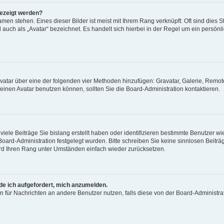
gezeigt werden?
men stehen. Eines dieser Bilder ist meist mit Ihrem Rang verknüpft: Oft sind dies S
auch als „Avatar“ bezeichnet. Es handelt sich hierbei in der Regel um ein persönl
 Avatar über eine der folgenden vier Methoden hinzufügen: Gravatar, Galerie, Rem
inen Avatar benutzen können, sollten Sie die Board-Administration kontaktieren.
iele Beiträge Sie bislang erstellt haben oder identifizieren bestimmte Benutzer
 Board-Administration festgelegt wurden. Bitte schreiben Sie keine sinnlosen Beit
wird Ihren Rang unter Umständen einfach wieder zurücksetzen.
rde ich aufgefordert, mich anzumelden.
ion für Nachrichten an andere Benutzer nutzen, falls diese von der Board-Administ