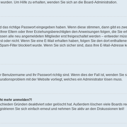
 wurden. Um Hilfe zu erhalten, wenden Sie sich an die Board-Administration.
nd das richtige Passwort eingegeben haben. Wenn diese stimmen, dann gibt es zw
Ihrer Eltern oder Ihrer Erziehungsberechtigten den Anweisungen folgen, die Sie erh
üssen alle neu angemeldeten Mitglieder erst freigeschaltet werden – entweder müsse
 ist oder nicht. Wenn Sie eine E-Mail erhalten haben, folgen Sie den dort enthalte
pam-Filter blockiert wurde. Wenn Sie sich sicher sind, dass Ihre E-Mail-Adresse 
hr Benutzername und Ihr Passwort richtig sind. Wenn dies der Fall ist, wenden Sie
gurationsproblem mit der Website vorliegt, welches ein Administrator lösen muss.
icht mehr anmelden?!
schieden Gründen deaktiviert oder gelöscht hat. Außerdem löschen viele Boards reg
strieren Sie sich einfach erneut und nehmen Sie aktiv an den Diskussionen teil!