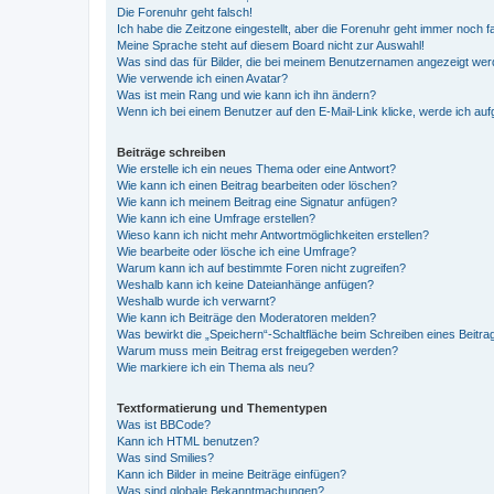
Die Forenuhr geht falsch!
Ich habe die Zeitzone eingestellt, aber die Forenuhr geht immer noch f
Meine Sprache steht auf diesem Board nicht zur Auswahl!
Was sind das für Bilder, die bei meinem Benutzernamen angezeigt we
Wie verwende ich einen Avatar?
Was ist mein Rang und wie kann ich ihn ändern?
Wenn ich bei einem Benutzer auf den E-Mail-Link klicke, werde ich au
Beiträge schreiben
Wie erstelle ich ein neues Thema oder eine Antwort?
Wie kann ich einen Beitrag bearbeiten oder löschen?
Wie kann ich meinem Beitrag eine Signatur anfügen?
Wie kann ich eine Umfrage erstellen?
Wieso kann ich nicht mehr Antwortmöglichkeiten erstellen?
Wie bearbeite oder lösche ich eine Umfrage?
Warum kann ich auf bestimmte Foren nicht zugreifen?
Weshalb kann ich keine Dateianhänge anfügen?
Weshalb wurde ich verwarnt?
Wie kann ich Beiträge den Moderatoren melden?
Was bewirkt die „Speichern“-Schaltfläche beim Schreiben eines Beitra
Warum muss mein Beitrag erst freigegeben werden?
Wie markiere ich ein Thema als neu?
Textformatierung und Thementypen
Was ist BBCode?
Kann ich HTML benutzen?
Was sind Smilies?
Kann ich Bilder in meine Beiträge einfügen?
Was sind globale Bekanntmachungen?