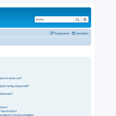
Suche
Erweiterte Suche
Registrieren
Anmelden
ete ich ihnen bei?
en farbig dargestellt?
tartseite?
icken!
 Nachrichten!
ed dieses Forums erhalten!