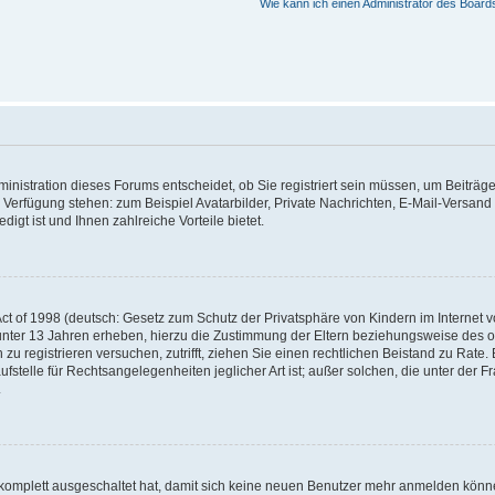
Wie kann ich einen Administrator des Board
nistration dieses Forums entscheidet, ob Sie registriert sein müssen, um Beiträge z
ur Verfügung stehen: zum Beispiel Avatarbilder, Private Nachrichten, E-Mail-Versand
igt ist und Ihnen zahlreiche Vorteile bietet.
t of 1998 (deutsch: Gesetz zum Schutz der Privatsphäre von Kindern im Internet vo
unter 13 Jahren erheben, hierzu die Zustimmung der Eltern beziehungsweise des o
h zu registrieren versuchen, zutrifft, ziehen Sie einen rechtlichen Beistand zu Rat
stelle für Rechtsangelegenheiten jeglicher Art ist; außer solchen, die unter der 
.
 komplett ausgeschaltet hat, damit sich keine neuen Benutzer mehr anmelden könne