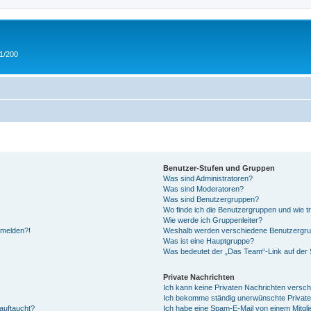
 1/200
Benutzer-Stufen und Gruppen
Was sind Administratoren?
Was sind Moderatoren?
Was sind Benutzergruppen?
Wo finde ich die Benutzergruppen und wie tr
Wie werde ich Gruppenleiter?
anmelden?!
Weshalb werden verschiedene Benutzergrupp
Was ist eine Hauptgruppe?
Was bedeutet der „Das Team“-Link auf der S
Private Nachrichten
Ich kann keine Privaten Nachrichten versch
Ich bekomme ständig unerwünschte Private
auftaucht?
Ich habe eine Spam-E-Mail von einem Mitgli