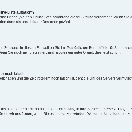
ine-Liste auftaucht?
 eine Option „Meinen Online-Status während dieser Sitzung verbergen“. Wenn Sie d
rden dann als unsichtbarer Besucher gezählt.
n Zeitzone. In diesem Fall sollten Sie im „Persönlichen Bereich“ die für Sie passend
 Sie noch nicht registriert sind, ist dies ein guter Grund, dies jetzt zu tun.
mer noch falsch!
ellt haben und die Zeit trotzdem noch falsch ist, geht die Uhr des Servers vermutlic
 installiert oder niemand hat das Forum bislang in Ihre Sprache übersetzt. Fragen 
t, würden wir uns freuen, wenn Sie es übersetzen würden. Weitere Informationen da