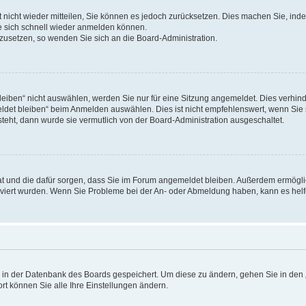
rt nicht wieder mitteilen, Sie können es jedoch zurücksetzen. Dies machen Sie, in
e sich schnell wieder anmelden können.
ckzusetzen, so wenden Sie sich an die Board-Administration.
ben“ nicht auswählen, werden Sie nur für eine Sitzung angemeldet. Dies verhinde
et bleiben“ beim Anmelden auswählen. Dies ist nicht empfehlenswert, wenn Sie s
steht, dann wurde sie vermutlich von der Board-Administration ausgeschaltet.
 hat und die dafür sorgen, dass Sie im Forum angemeldet bleiben. Außerdem ermögl
ktiviert wurden. Wenn Sie Probleme bei der An- oder Abmeldung haben, kann es hel
en in der Datenbank des Boards gespeichert. Um diese zu ändern, gehen Sie in den 
rt können Sie alle Ihre Einstellungen ändern.