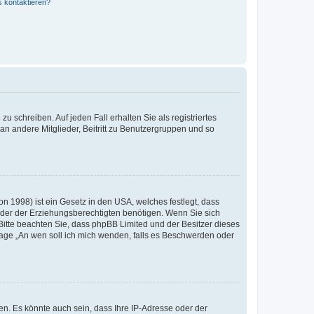
s kontaktieren?
u schreiben. Auf jeden Fall erhalten Sie als registriertes
 an andere Mitglieder, Beitritt zu Benutzergruppen und so
n 1998) ist ein Gesetz in den USA, welches festlegt, dass
der der Erziehungsberechtigten benötigen. Wenn Sie sich
e. Bitte beachten Sie, dass phpBB Limited und der Besitzer dieses
Frage „An wen soll ich mich wenden, falls es Beschwerden oder
n. Es könnte auch sein, dass Ihre IP-Adresse oder der