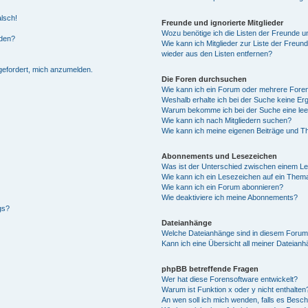
alsch!
Freunde und ignorierte Mitglieder
Wozu benötige ich die Listen der Freunde un
rden?
Wie kann ich Mitglieder zur Liste der Freund
wieder aus den Listen entfernen?
fgefordert, mich anzumelden.
Die Foren durchsuchen
Wie kann ich ein Forum oder mehrere For
Weshalb erhalte ich bei der Suche keine Er
Warum bekomme ich bei der Suche eine lee
Wie kann ich nach Mitgliedern suchen?
Wie kann ich meine eigenen Beiträge und T
Abonnements und Lesezeichen
Was ist der Unterschied zwischen einem L
Wie kann ich ein Lesezeichen auf ein Them
Wie kann ich ein Forum abonnieren?
Wie deaktiviere ich meine Abonnements?
gs?
Dateianhänge
Welche Dateianhänge sind in diesem Forum
Kann ich eine Übersicht all meiner Dateian
phpBB betreffende Fragen
Wer hat diese Forensoftware entwickelt?
Warum ist Funktion x oder y nicht enthalten
An wen soll ich mich wenden, falls es Besc