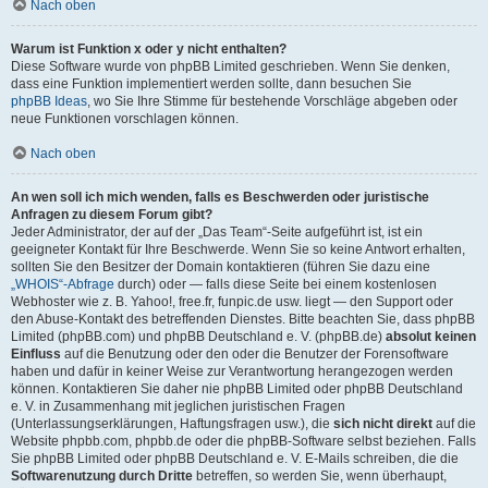
Nach oben
Warum ist Funktion x oder y nicht enthalten?
Diese Software wurde von phpBB Limited geschrieben. Wenn Sie denken,
dass eine Funktion implementiert werden sollte, dann besuchen Sie
phpBB Ideas
, wo Sie Ihre Stimme für bestehende Vorschläge abgeben oder
neue Funktionen vorschlagen können.
Nach oben
An wen soll ich mich wenden, falls es Beschwerden oder juristische
Anfragen zu diesem Forum gibt?
Jeder Administrator, der auf der „Das Team“-Seite aufgeführt ist, ist ein
geeigneter Kontakt für Ihre Beschwerde. Wenn Sie so keine Antwort erhalten,
sollten Sie den Besitzer der Domain kontaktieren (führen Sie dazu eine
„WHOIS“-Abfrage
durch) oder — falls diese Seite bei einem kostenlosen
Webhoster wie z. B. Yahoo!, free.fr, funpic.de usw. liegt — den Support oder
den Abuse-Kontakt des betreffenden Dienstes. Bitte beachten Sie, dass phpBB
Limited (phpBB.com) und phpBB Deutschland e. V. (phpBB.de)
absolut keinen
Einfluss
auf die Benutzung oder den oder die Benutzer der Forensoftware
haben und dafür in keiner Weise zur Verantwortung herangezogen werden
können. Kontaktieren Sie daher nie phpBB Limited oder phpBB Deutschland
e. V. in Zusammenhang mit jeglichen juristischen Fragen
(Unterlassungserklärungen, Haftungsfragen usw.), die
sich nicht direkt
auf die
Website phpbb.com, phpbb.de oder die phpBB-Software selbst beziehen. Falls
Sie phpBB Limited oder phpBB Deutschland e. V. E-Mails schreiben, die die
Softwarenutzung durch Dritte
betreffen, so werden Sie, wenn überhaupt,