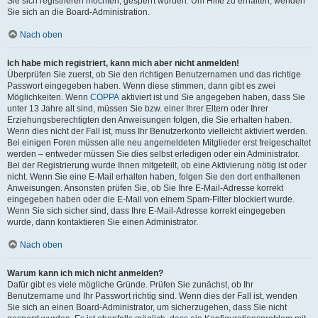
Sie sich registrieren möchten, gesperrt wurden. Um Hilfe zu erhalten, wenden
Sie sich an die Board-Administration.
Nach oben
Ich habe mich registriert, kann mich aber nicht anmelden!
Überprüfen Sie zuerst, ob Sie den richtigen Benutzernamen und das richtige
Passwort eingegeben haben. Wenn diese stimmen, dann gibt es zwei
Möglichkeiten. Wenn
COPPA
aktiviert ist und Sie angegeben haben, dass Sie
unter 13 Jahre alt sind, müssen Sie bzw. einer Ihrer Eltern oder Ihrer
Erziehungsberechtigten den Anweisungen folgen, die Sie erhalten haben.
Wenn dies nicht der Fall ist, muss Ihr Benutzerkonto vielleicht aktiviert werden.
Bei einigen Foren müssen alle neu angemeldeten Mitglieder erst freigeschaltet
werden – entweder müssen Sie dies selbst erledigen oder ein Administrator.
Bei der Registrierung wurde Ihnen mitgeteilt, ob eine Aktivierung nötig ist oder
nicht. Wenn Sie eine E-Mail erhalten haben, folgen Sie den dort enthaltenen
Anweisungen. Ansonsten prüfen Sie, ob Sie Ihre E-Mail-Adresse korrekt
eingegeben haben oder die E-Mail von einem Spam-Filter blockiert wurde.
Wenn Sie sich sicher sind, dass Ihre E-Mail-Adresse korrekt eingegeben
wurde, dann kontaktieren Sie einen Administrator.
Nach oben
Warum kann ich mich nicht anmelden?
Dafür gibt es viele mögliche Gründe. Prüfen Sie zunächst, ob Ihr
Benutzername und Ihr Passwort richtig sind. Wenn dies der Fall ist, wenden
Sie sich an einen Board-Administrator, um sicherzugehen, dass Sie nicht