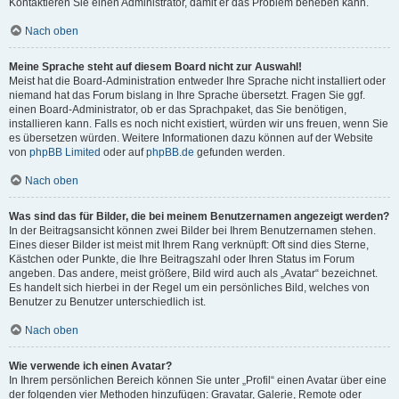
Kontaktieren Sie einen Administrator, damit er das Problem beheben kann.
Nach oben
Meine Sprache steht auf diesem Board nicht zur Auswahl!
Meist hat die Board-Administration entweder Ihre Sprache nicht installiert oder
niemand hat das Forum bislang in Ihre Sprache übersetzt. Fragen Sie ggf.
einen Board-Administrator, ob er das Sprachpaket, das Sie benötigen,
installieren kann. Falls es noch nicht existiert, würden wir uns freuen, wenn Sie
es übersetzen würden. Weitere Informationen dazu können auf der Website
von
phpBB Limited
oder auf
phpBB.de
gefunden werden.
Nach oben
Was sind das für Bilder, die bei meinem Benutzernamen angezeigt werden?
In der Beitragsansicht können zwei Bilder bei Ihrem Benutzernamen stehen.
Eines dieser Bilder ist meist mit Ihrem Rang verknüpft: Oft sind dies Sterne,
Kästchen oder Punkte, die Ihre Beitragszahl oder Ihren Status im Forum
angeben. Das andere, meist größere, Bild wird auch als „Avatar“ bezeichnet.
Es handelt sich hierbei in der Regel um ein persönliches Bild, welches von
Benutzer zu Benutzer unterschiedlich ist.
Nach oben
Wie verwende ich einen Avatar?
In Ihrem persönlichen Bereich können Sie unter „Profil“ einen Avatar über eine
der folgenden vier Methoden hinzufügen: Gravatar, Galerie, Remote oder