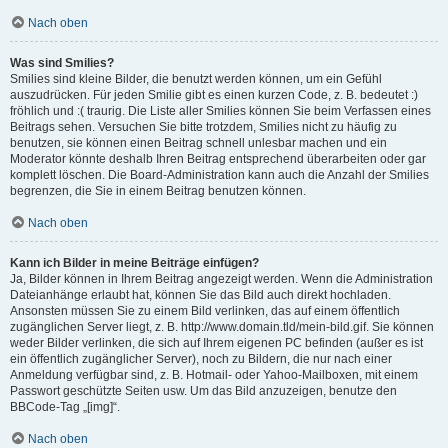
Nach oben
Was sind Smilies?
Smilies sind kleine Bilder, die benutzt werden können, um ein Gefühl
auszudrücken. Für jeden Smilie gibt es einen kurzen Code, z. B. bedeutet :)
fröhlich und :( traurig. Die Liste aller Smilies können Sie beim Verfassen eines
Beitrags sehen. Versuchen Sie bitte trotzdem, Smilies nicht zu häufig zu
benutzen, sie können einen Beitrag schnell unlesbar machen und ein
Moderator könnte deshalb Ihren Beitrag entsprechend überarbeiten oder gar
komplett löschen. Die Board-Administration kann auch die Anzahl der Smilies
begrenzen, die Sie in einem Beitrag benutzen können.
Nach oben
Kann ich Bilder in meine Beiträge einfügen?
Ja, Bilder können in Ihrem Beitrag angezeigt werden. Wenn die Administration
Dateianhänge erlaubt hat, können Sie das Bild auch direkt hochladen.
Ansonsten müssen Sie zu einem Bild verlinken, das auf einem öffentlich
zugänglichen Server liegt, z. B. http://www.domain.tld/mein-bild.gif. Sie können
weder Bilder verlinken, die sich auf Ihrem eigenen PC befinden (außer es ist
ein öffentlich zugänglicher Server), noch zu Bildern, die nur nach einer
Anmeldung verfügbar sind, z. B. Hotmail- oder Yahoo-Mailboxen, mit einem
Passwort geschützte Seiten usw. Um das Bild anzuzeigen, benutze den
BBCode-Tag „[img]“.
Nach oben