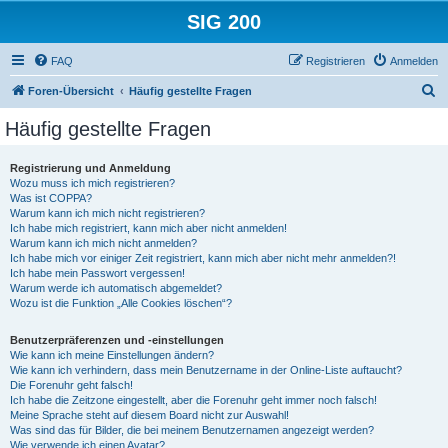
SIG 200
FAQ
Registrieren
Anmelden
S
Foren-Übersicht
Häufig gestellte Fragen
u
Häufig gestellte Fragen
c
h
Registrierung und Anmeldung
Wozu muss ich mich registrieren?
e
Was ist COPPA?
Warum kann ich mich nicht registrieren?
Ich habe mich registriert, kann mich aber nicht anmelden!
Warum kann ich mich nicht anmelden?
Ich habe mich vor einiger Zeit registriert, kann mich aber nicht mehr anmelden?!
Ich habe mein Passwort vergessen!
Warum werde ich automatisch abgemeldet?
Wozu ist die Funktion „Alle Cookies löschen“?
Benutzerpräferenzen und -einstellungen
Wie kann ich meine Einstellungen ändern?
Wie kann ich verhindern, dass mein Benutzername in der Online-Liste auftaucht?
Die Forenuhr geht falsch!
Ich habe die Zeitzone eingestellt, aber die Forenuhr geht immer noch falsch!
Meine Sprache steht auf diesem Board nicht zur Auswahl!
Was sind das für Bilder, die bei meinem Benutzernamen angezeigt werden?
Wie verwende ich einen Avatar?