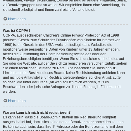
Avatarbilder, Private Nachrichten, E-Mail-Versand an andere Mitglieder, Beitritt
zu Benutzergruppen und so weiter. Wir empfehlen Ihnen eine Anmeldung, da
sie schnell erledigt ist und Ihnen zahlreiche Vorteile bietet.
Nach oben
Was ist COPPA?
COPPA, ausgeschrieben Children’s Online Privacy Protection Act of 1998
(deutsch: Gesetz zum Schutz der Privatsphäre von Kindern im Internet von
1998) ist ein Gesetz in den USA, welches festlegt, dass Websites, die
möglicherweise persönliche Daten von Kindern unter 13 Jahren erheben,
hierzu die Zustimmung der Eltern beziehungsweise des oder der
Erziehungsberechtigten benötigen. Wenn Sie sich unsicher sind, ob dies auf
Sie oder die Website, auf der Sie sich zu registrieren versuchen, zutrifft, ziehen
Sie einen rechtlichen Beistand zu Rate. Bitte beachten Sie, dass phpBB
Limited und der Besitzer dieses Boards keine Rechtsberatung anbieten kann
und nicht die Anlaufstelle für Rechtsangelegenheiten jeglicher Art ist; außer
solchen, die unter der Frage „An wen soll ich mich wenden, falls es
Beschwerden oder juristische Anfragen zu diesem Forum gibt?“ behandelt
werden.
Nach oben
Warum kann ich mich nicht registrieren?
Es kann sein, dass die Board-Administration die Registrierung komplett
ausgeschaltet hat, damit sich keine neuen Benutzer mehr anmelden können.
Es könnte auch sein, dass Ihre IP-Adresse oder der Benutzername, mit dem