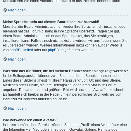
Kontaktieren Sie einen Administrator, damit er das Problem beheben kann.
Nach oben
Meine Sprache steht auf diesem Board nicht zur Auswahl!
Meist hat die Board-Administration entweder Ihre Sprache nicht installiert oder
niemand hat das Forum bislang in Ihre Sprache übersetzt. Fragen Sie ggf.
einen Board-Administrator, ob er das Sprachpaket, das Sie benötigen,
installieren kann. Falls es noch nicht existiert, würden wir uns freuen, wenn Sie
es übersetzen würden. Weitere Informationen dazu können auf der Website
von
phpBB Limited
oder auf
phpBB.de
gefunden werden.
Nach oben
Was sind das für Bilder, die bei meinem Benutzernamen angezeigt werden?
In der Beitragsansicht können zwei Bilder bei Ihrem Benutzernamen stehen.
Eines dieser Bilder ist meist mit Ihrem Rang verknüpft: Oft sind dies Sterne,
Kästchen oder Punkte, die Ihre Beitragszahl oder Ihren Status im Forum
angeben. Das andere, meist größere, Bild wird auch als „Avatar“ bezeichnet.
Es handelt sich hierbei in der Regel um ein persönliches Bild, welches von
Benutzer zu Benutzer unterschiedlich ist.
Nach oben
Wie verwende ich einen Avatar?
In Ihrem persönlichen Bereich können Sie unter „Profil“ einen Avatar über eine
der folgenden vier Methoden hinzufügen: Gravatar, Galerie, Remote oder