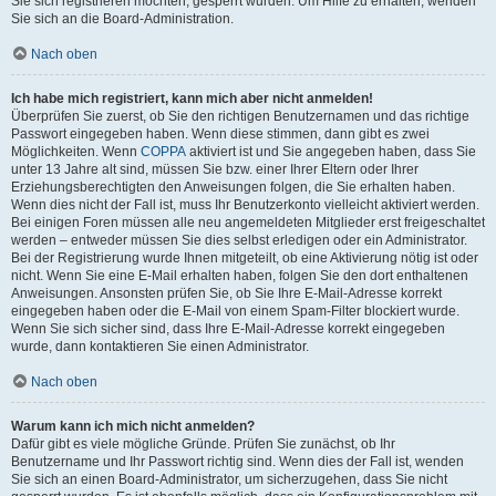
Sie sich registrieren möchten, gesperrt wurden. Um Hilfe zu erhalten, wenden
Sie sich an die Board-Administration.
Nach oben
Ich habe mich registriert, kann mich aber nicht anmelden!
Überprüfen Sie zuerst, ob Sie den richtigen Benutzernamen und das richtige
Passwort eingegeben haben. Wenn diese stimmen, dann gibt es zwei
Möglichkeiten. Wenn
COPPA
aktiviert ist und Sie angegeben haben, dass Sie
unter 13 Jahre alt sind, müssen Sie bzw. einer Ihrer Eltern oder Ihrer
Erziehungsberechtigten den Anweisungen folgen, die Sie erhalten haben.
Wenn dies nicht der Fall ist, muss Ihr Benutzerkonto vielleicht aktiviert werden.
Bei einigen Foren müssen alle neu angemeldeten Mitglieder erst freigeschaltet
werden – entweder müssen Sie dies selbst erledigen oder ein Administrator.
Bei der Registrierung wurde Ihnen mitgeteilt, ob eine Aktivierung nötig ist oder
nicht. Wenn Sie eine E-Mail erhalten haben, folgen Sie den dort enthaltenen
Anweisungen. Ansonsten prüfen Sie, ob Sie Ihre E-Mail-Adresse korrekt
eingegeben haben oder die E-Mail von einem Spam-Filter blockiert wurde.
Wenn Sie sich sicher sind, dass Ihre E-Mail-Adresse korrekt eingegeben
wurde, dann kontaktieren Sie einen Administrator.
Nach oben
Warum kann ich mich nicht anmelden?
Dafür gibt es viele mögliche Gründe. Prüfen Sie zunächst, ob Ihr
Benutzername und Ihr Passwort richtig sind. Wenn dies der Fall ist, wenden
Sie sich an einen Board-Administrator, um sicherzugehen, dass Sie nicht