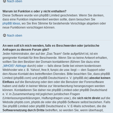
Nach oben
Warum ist Funktion x oder y nicht enthalten?
Diese Software wurde von phpBB Limited geschrieben. Wenn Sie denken,
dass eine Funktion implementiert werden sollte, dann besuchen Sie
phpBB Ideas
, wo Sie Ihre Stimme für bestehende Vorschläge abgeben oder
neue Funktionen vorschlagen können.
Nach oben
An wen soll ich mich wenden, falls es Beschwerden oder juristische
Anfragen zu diesem Forum gibt?
Jeder Administrator, der auf der „Das Team“-Seite aufgeführt ist, ist ein
geeigneter Kontakt für Ihre Beschwerde. Wenn Sie so keine Antwort erhalten,
sollten Sie den Besitzer der Domain kontaktieren (führen Sie dazu eine
„WHOIS“-Abfrage
durch) oder — falls diese Seite bei einem kostenlosen
Webhoster wie z. B. Yahoo!, free.fr, funpic.de usw. liegt — den Support oder
den Abuse-Kontakt des betreffenden Dienstes. Bitte beachten Sie, dass phpBB
Limited (phpBB.com) und phpBB Deutschland e. V. (phpBB.de)
absolut keinen
Einfluss
auf die Benutzung oder den oder die Benutzer der Forensoftware
haben und dafür in keiner Weise zur Verantwortung herangezogen werden
können. Kontaktieren Sie daher nie phpBB Limited oder phpBB Deutschland
e. V. in Zusammenhang mit jeglichen juristischen Fragen
(Unterlassungserklärungen, Haftungsfragen usw.), die
sich nicht direkt
auf die
Website phpbb.com, phpbb.de oder die phpBB-Software selbst beziehen. Falls
Sie phpBB Limited oder phpBB Deutschland e. V. E-Mails schreiben, die die
Softwarenutzung durch Dritte
betreffen, so werden Sie, wenn überhaupt,