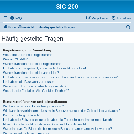
SIG 200
FAQ
Registrieren
Anmelden
S
Foren-Übersicht
Häufig gestellte Fragen
u
Häufig gestellte Fragen
c
h
Registrierung und Anmeldung
Wozu muss ich mich registrieren?
e
Was ist COPPA?
Warum kann ich mich nicht registrieren?
Ich habe mich registriert, kann mich aber nicht anmelden!
Warum kann ich mich nicht anmelden?
Ich habe mich vor einiger Zeit registriert, kann mich aber nicht mehr anmelden?!
Ich habe mein Passwort vergessen!
Warum werde ich automatisch abgemeldet?
Wozu ist die Funktion „Alle Cookies löschen“?
Benutzerpräferenzen und -einstellungen
Wie kann ich meine Einstellungen ändern?
Wie kann ich verhindern, dass mein Benutzername in der Online-Liste auftaucht?
Die Forenuhr geht falsch!
Ich habe die Zeitzone eingestellt, aber die Forenuhr geht immer noch falsch!
Meine Sprache steht auf diesem Board nicht zur Auswahl!
Was sind das für Bilder, die bei meinem Benutzernamen angezeigt werden?
Wie verwende ich einen Avatar?