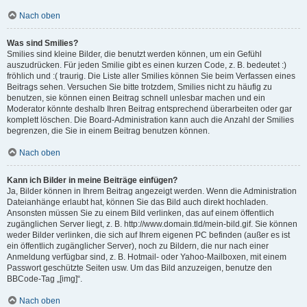
Nach oben
Was sind Smilies?
Smilies sind kleine Bilder, die benutzt werden können, um ein Gefühl
auszudrücken. Für jeden Smilie gibt es einen kurzen Code, z. B. bedeutet :)
fröhlich und :( traurig. Die Liste aller Smilies können Sie beim Verfassen eines
Beitrags sehen. Versuchen Sie bitte trotzdem, Smilies nicht zu häufig zu
benutzen, sie können einen Beitrag schnell unlesbar machen und ein
Moderator könnte deshalb Ihren Beitrag entsprechend überarbeiten oder gar
komplett löschen. Die Board-Administration kann auch die Anzahl der Smilies
begrenzen, die Sie in einem Beitrag benutzen können.
Nach oben
Kann ich Bilder in meine Beiträge einfügen?
Ja, Bilder können in Ihrem Beitrag angezeigt werden. Wenn die Administration
Dateianhänge erlaubt hat, können Sie das Bild auch direkt hochladen.
Ansonsten müssen Sie zu einem Bild verlinken, das auf einem öffentlich
zugänglichen Server liegt, z. B. http://www.domain.tld/mein-bild.gif. Sie können
weder Bilder verlinken, die sich auf Ihrem eigenen PC befinden (außer es ist
ein öffentlich zugänglicher Server), noch zu Bildern, die nur nach einer
Anmeldung verfügbar sind, z. B. Hotmail- oder Yahoo-Mailboxen, mit einem
Passwort geschützte Seiten usw. Um das Bild anzuzeigen, benutze den
BBCode-Tag „[img]“.
Nach oben