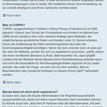
Avatarbilder, Private Nachrichten, E-Mail-Versand an andere Mitglieder, Beitritt
zu Benutzergruppen und so weiter. Wir empfehlen Ihnen eine Anmeldung, da
sie schnell erledigt ist und Ihnen zahlreiche Vorteile bietet.
Nach oben
Was ist COPPA?
COPPA, ausgeschrieben Children’s Online Privacy Protection Act of 1998
(deutsch: Gesetz zum Schutz der Privatsphäre von Kindern im Internet von
1998) ist ein Gesetz in den USA, welches festlegt, dass Websites, die
möglicherweise persönliche Daten von Kindern unter 13 Jahren erheben,
hierzu die Zustimmung der Eltern beziehungsweise des oder der
Erziehungsberechtigten benötigen. Wenn Sie sich unsicher sind, ob dies auf
Sie oder die Website, auf der Sie sich zu registrieren versuchen, zutrifft, ziehen
Sie einen rechtlichen Beistand zu Rate. Bitte beachten Sie, dass phpBB
Limited und der Besitzer dieses Boards keine Rechtsberatung anbieten kann
und nicht die Anlaufstelle für Rechtsangelegenheiten jeglicher Art ist; außer
solchen, die unter der Frage „An wen soll ich mich wenden, falls es
Beschwerden oder juristische Anfragen zu diesem Forum gibt?“ behandelt
werden.
Nach oben
Warum kann ich mich nicht registrieren?
Es kann sein, dass die Board-Administration die Registrierung komplett
ausgeschaltet hat, damit sich keine neuen Benutzer mehr anmelden können.
Es könnte auch sein, dass Ihre IP-Adresse oder der Benutzername, mit dem