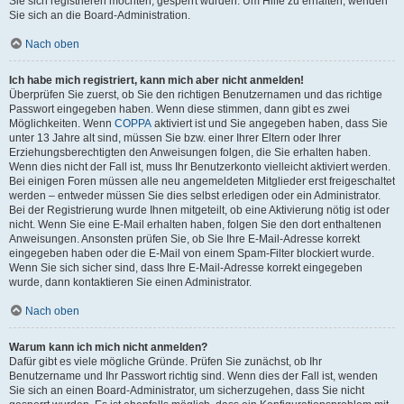
Sie sich registrieren möchten, gesperrt wurden. Um Hilfe zu erhalten, wenden
Sie sich an die Board-Administration.
Nach oben
Ich habe mich registriert, kann mich aber nicht anmelden!
Überprüfen Sie zuerst, ob Sie den richtigen Benutzernamen und das richtige
Passwort eingegeben haben. Wenn diese stimmen, dann gibt es zwei
Möglichkeiten. Wenn
COPPA
aktiviert ist und Sie angegeben haben, dass Sie
unter 13 Jahre alt sind, müssen Sie bzw. einer Ihrer Eltern oder Ihrer
Erziehungsberechtigten den Anweisungen folgen, die Sie erhalten haben.
Wenn dies nicht der Fall ist, muss Ihr Benutzerkonto vielleicht aktiviert werden.
Bei einigen Foren müssen alle neu angemeldeten Mitglieder erst freigeschaltet
werden – entweder müssen Sie dies selbst erledigen oder ein Administrator.
Bei der Registrierung wurde Ihnen mitgeteilt, ob eine Aktivierung nötig ist oder
nicht. Wenn Sie eine E-Mail erhalten haben, folgen Sie den dort enthaltenen
Anweisungen. Ansonsten prüfen Sie, ob Sie Ihre E-Mail-Adresse korrekt
eingegeben haben oder die E-Mail von einem Spam-Filter blockiert wurde.
Wenn Sie sich sicher sind, dass Ihre E-Mail-Adresse korrekt eingegeben
wurde, dann kontaktieren Sie einen Administrator.
Nach oben
Warum kann ich mich nicht anmelden?
Dafür gibt es viele mögliche Gründe. Prüfen Sie zunächst, ob Ihr
Benutzername und Ihr Passwort richtig sind. Wenn dies der Fall ist, wenden
Sie sich an einen Board-Administrator, um sicherzugehen, dass Sie nicht