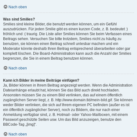
Nach oben
Was sind Smilies?
Smilies sind kleine Bilder, die benutzt werden können, um ein Gefühl
auszudrücken. Für jeden Smilie gibt es einen kurzen Code, z. B. bedeutet :)
fröhlich und :( traurig. Die Liste aller Smilies können Sie beim Verfassen eines
Beitrags sehen. Versuchen Sie bitte trotzdem, Smilies nicht zu häufig zu
benutzen, sie können einen Beitrag schnell unlesbar machen und ein
Moderator könnte deshalb Ihren Beitrag entsprechend überarbeiten oder gar
komplett löschen. Die Board-Administration kann auch die Anzahl der Smilies
begrenzen, die Sie in einem Beitrag benutzen können.
Nach oben
Kann ich Bilder in meine Beiträge einfügen?
Ja, Bilder können in Ihrem Beitrag angezeigt werden. Wenn die Administration
Dateianhänge erlaubt hat, können Sie das Bild auch direkt hochladen.
Ansonsten müssen Sie zu einem Bild verlinken, das auf einem öffentlich
zugänglichen Server liegt, z. B. http://www.domain.tld/mein-bild.gif. Sie können
weder Bilder verlinken, die sich auf Ihrem eigenen PC befinden (außer es ist
ein öffentlich zugänglicher Server), noch zu Bildern, die nur nach einer
Anmeldung verfügbar sind, z. B. Hotmail- oder Yahoo-Mailboxen, mit einem
Passwort geschützte Seiten usw. Um das Bild anzuzeigen, benutze den
BBCode-Tag „[img]“.
Nach oben