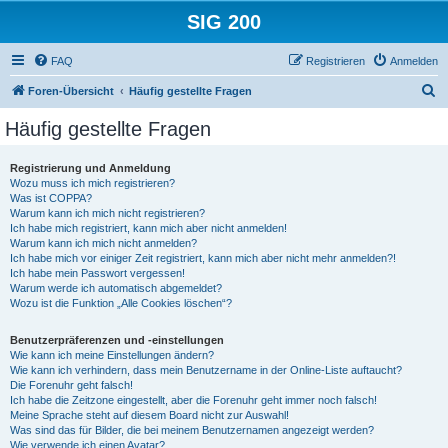
SIG 200
FAQ
Registrieren
Anmelden
S
Foren-Übersicht
Häufig gestellte Fragen
u
Häufig gestellte Fragen
c
h
Registrierung und Anmeldung
Wozu muss ich mich registrieren?
e
Was ist COPPA?
Warum kann ich mich nicht registrieren?
Ich habe mich registriert, kann mich aber nicht anmelden!
Warum kann ich mich nicht anmelden?
Ich habe mich vor einiger Zeit registriert, kann mich aber nicht mehr anmelden?!
Ich habe mein Passwort vergessen!
Warum werde ich automatisch abgemeldet?
Wozu ist die Funktion „Alle Cookies löschen“?
Benutzerpräferenzen und -einstellungen
Wie kann ich meine Einstellungen ändern?
Wie kann ich verhindern, dass mein Benutzername in der Online-Liste auftaucht?
Die Forenuhr geht falsch!
Ich habe die Zeitzone eingestellt, aber die Forenuhr geht immer noch falsch!
Meine Sprache steht auf diesem Board nicht zur Auswahl!
Was sind das für Bilder, die bei meinem Benutzernamen angezeigt werden?
Wie verwende ich einen Avatar?