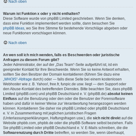
Nach oben
Warum ist Funktion x oder y nicht enthalten?
Diese Software wurde von phpBB Limited geschrieben. Wenn Sie denken,
dass eine Funktion implementiert werden sollte, dann besuchen Sie
phpBB Ideas
, wo Sie Ihre Stimme für bestehende Vorschläge abgeben oder
neue Funktionen vorschlagen können.
Nach oben
An wen soll ich mich wenden, falls es Beschwerden oder juristische
Anfragen zu diesem Forum gibt?
Jeder Administrator, der auf der „Das Team“-Seite aufgeführt ist, ist ein
geeigneter Kontakt für Ihre Beschwerde. Wenn Sie so keine Antwort erhalten,
sollten Sie den Besitzer der Domain kontaktieren (führen Sie dazu eine
„WHOIS“-Abfrage
durch) oder — falls diese Seite bei einem kostenlosen
Webhoster wie z. B. Yahoo!, free.fr, funpic.de usw. liegt — den Support oder
den Abuse-Kontakt des betreffenden Dienstes. Bitte beachten Sie, dass phpBB
Limited (phpBB.com) und phpBB Deutschland e. V. (phpBB.de)
absolut keinen
Einfluss
auf die Benutzung oder den oder die Benutzer der Forensoftware
haben und dafür in keiner Weise zur Verantwortung herangezogen werden
können. Kontaktieren Sie daher nie phpBB Limited oder phpBB Deutschland
e. V. in Zusammenhang mit jeglichen juristischen Fragen
(Unterlassungserklärungen, Haftungsfragen usw.), die
sich nicht direkt
auf die
Website phpbb.com, phpbb.de oder die phpBB-Software selbst beziehen. Falls
Sie phpBB Limited oder phpBB Deutschland e. V. E-Mails schreiben, die die
Softwarenutzung durch Dritte
betreffen, so werden Sie, wenn überhaupt,