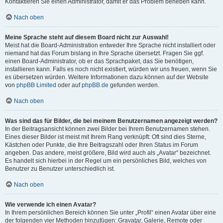
Kontaktieren Sie einen Administrator, damit er das Problem beheben kann.
Nach oben
Meine Sprache steht auf diesem Board nicht zur Auswahl!
Meist hat die Board-Administration entweder Ihre Sprache nicht installiert oder
niemand hat das Forum bislang in Ihre Sprache übersetzt. Fragen Sie ggf.
einen Board-Administrator, ob er das Sprachpaket, das Sie benötigen,
installieren kann. Falls es noch nicht existiert, würden wir uns freuen, wenn Sie
es übersetzen würden. Weitere Informationen dazu können auf der Website
von
phpBB Limited
oder auf
phpBB.de
gefunden werden.
Nach oben
Was sind das für Bilder, die bei meinem Benutzernamen angezeigt werden?
In der Beitragsansicht können zwei Bilder bei Ihrem Benutzernamen stehen.
Eines dieser Bilder ist meist mit Ihrem Rang verknüpft: Oft sind dies Sterne,
Kästchen oder Punkte, die Ihre Beitragszahl oder Ihren Status im Forum
angeben. Das andere, meist größere, Bild wird auch als „Avatar“ bezeichnet.
Es handelt sich hierbei in der Regel um ein persönliches Bild, welches von
Benutzer zu Benutzer unterschiedlich ist.
Nach oben
Wie verwende ich einen Avatar?
In Ihrem persönlichen Bereich können Sie unter „Profil“ einen Avatar über eine
der folgenden vier Methoden hinzufügen: Gravatar, Galerie, Remote oder