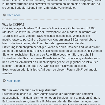
Avatarbilder, Private Nachrichten, E-Mail-Versand an andere Mitglieder, Beitritt
zu Benutzergruppen und so weiter. Wir empfehlen Ihnen eine Anmeldung, da
sie schnell erledigt ist und Ihnen zahlreiche Vorteile bietet.
Nach oben
Was ist COPPA?
COPPA, ausgeschrieben Children’s Online Privacy Protection Act of 1998
(deutsch: Gesetz zum Schutz der Privatsphäre von Kindern im Internet von
1998) ist ein Gesetz in den USA, welches festlegt, dass Websites, die
möglicherweise persönliche Daten von Kindern unter 13 Jahren erheben,
hierzu die Zustimmung der Eltern beziehungsweise des oder der
Erziehungsberechtigten benötigen. Wenn Sie sich unsicher sind, ob dies auf
Sie oder die Website, auf der Sie sich zu registrieren versuchen, zutrifft, ziehen
Sie einen rechtlichen Beistand zu Rate. Bitte beachten Sie, dass phpBB
Limited und der Besitzer dieses Boards keine Rechtsberatung anbieten kann
und nicht die Anlaufstelle für Rechtsangelegenheiten jeglicher Art ist; außer
solchen, die unter der Frage „An wen soll ich mich wenden, falls es
Beschwerden oder juristische Anfragen zu diesem Forum gibt?“ behandelt
werden.
Nach oben
Warum kann ich mich nicht registrieren?
Es kann sein, dass die Board-Administration die Registrierung komplett
ausgeschaltet hat, damit sich keine neuen Benutzer mehr anmelden können.
Es könnte auch sein, dass Ihre IP-Adresse oder der Benutzername, mit dem