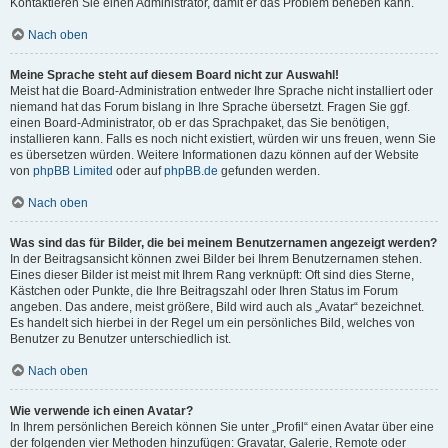
Kontaktieren Sie einen Administrator, damit er das Problem beheben kann.
Nach oben
Meine Sprache steht auf diesem Board nicht zur Auswahl!
Meist hat die Board-Administration entweder Ihre Sprache nicht installiert oder
niemand hat das Forum bislang in Ihre Sprache übersetzt. Fragen Sie ggf.
einen Board-Administrator, ob er das Sprachpaket, das Sie benötigen,
installieren kann. Falls es noch nicht existiert, würden wir uns freuen, wenn Sie
es übersetzen würden. Weitere Informationen dazu können auf der Website
von
phpBB Limited
oder auf
phpBB.de
gefunden werden.
Nach oben
Was sind das für Bilder, die bei meinem Benutzernamen angezeigt werden?
In der Beitragsansicht können zwei Bilder bei Ihrem Benutzernamen stehen.
Eines dieser Bilder ist meist mit Ihrem Rang verknüpft: Oft sind dies Sterne,
Kästchen oder Punkte, die Ihre Beitragszahl oder Ihren Status im Forum
angeben. Das andere, meist größere, Bild wird auch als „Avatar“ bezeichnet.
Es handelt sich hierbei in der Regel um ein persönliches Bild, welches von
Benutzer zu Benutzer unterschiedlich ist.
Nach oben
Wie verwende ich einen Avatar?
In Ihrem persönlichen Bereich können Sie unter „Profil“ einen Avatar über eine
der folgenden vier Methoden hinzufügen: Gravatar, Galerie, Remote oder