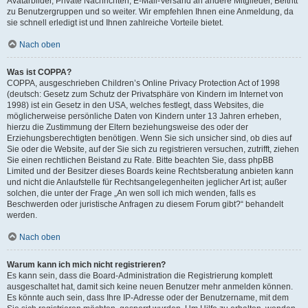
Avatarbilder, Private Nachrichten, E-Mail-Versand an andere Mitglieder, Beitritt
zu Benutzergruppen und so weiter. Wir empfehlen Ihnen eine Anmeldung, da
sie schnell erledigt ist und Ihnen zahlreiche Vorteile bietet.
Nach oben
Was ist COPPA?
COPPA, ausgeschrieben Children’s Online Privacy Protection Act of 1998
(deutsch: Gesetz zum Schutz der Privatsphäre von Kindern im Internet von
1998) ist ein Gesetz in den USA, welches festlegt, dass Websites, die
möglicherweise persönliche Daten von Kindern unter 13 Jahren erheben,
hierzu die Zustimmung der Eltern beziehungsweise des oder der
Erziehungsberechtigten benötigen. Wenn Sie sich unsicher sind, ob dies auf
Sie oder die Website, auf der Sie sich zu registrieren versuchen, zutrifft, ziehen
Sie einen rechtlichen Beistand zu Rate. Bitte beachten Sie, dass phpBB
Limited und der Besitzer dieses Boards keine Rechtsberatung anbieten kann
und nicht die Anlaufstelle für Rechtsangelegenheiten jeglicher Art ist; außer
solchen, die unter der Frage „An wen soll ich mich wenden, falls es
Beschwerden oder juristische Anfragen zu diesem Forum gibt?“ behandelt
werden.
Nach oben
Warum kann ich mich nicht registrieren?
Es kann sein, dass die Board-Administration die Registrierung komplett
ausgeschaltet hat, damit sich keine neuen Benutzer mehr anmelden können.
Es könnte auch sein, dass Ihre IP-Adresse oder der Benutzername, mit dem