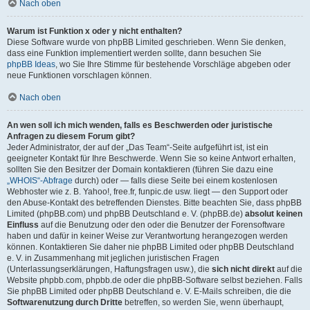
Nach oben
Warum ist Funktion x oder y nicht enthalten?
Diese Software wurde von phpBB Limited geschrieben. Wenn Sie denken,
dass eine Funktion implementiert werden sollte, dann besuchen Sie
phpBB Ideas
, wo Sie Ihre Stimme für bestehende Vorschläge abgeben oder
neue Funktionen vorschlagen können.
Nach oben
An wen soll ich mich wenden, falls es Beschwerden oder juristische
Anfragen zu diesem Forum gibt?
Jeder Administrator, der auf der „Das Team“-Seite aufgeführt ist, ist ein
geeigneter Kontakt für Ihre Beschwerde. Wenn Sie so keine Antwort erhalten,
sollten Sie den Besitzer der Domain kontaktieren (führen Sie dazu eine
„WHOIS“-Abfrage
durch) oder — falls diese Seite bei einem kostenlosen
Webhoster wie z. B. Yahoo!, free.fr, funpic.de usw. liegt — den Support oder
den Abuse-Kontakt des betreffenden Dienstes. Bitte beachten Sie, dass phpBB
Limited (phpBB.com) und phpBB Deutschland e. V. (phpBB.de)
absolut keinen
Einfluss
auf die Benutzung oder den oder die Benutzer der Forensoftware
haben und dafür in keiner Weise zur Verantwortung herangezogen werden
können. Kontaktieren Sie daher nie phpBB Limited oder phpBB Deutschland
e. V. in Zusammenhang mit jeglichen juristischen Fragen
(Unterlassungserklärungen, Haftungsfragen usw.), die
sich nicht direkt
auf die
Website phpbb.com, phpbb.de oder die phpBB-Software selbst beziehen. Falls
Sie phpBB Limited oder phpBB Deutschland e. V. E-Mails schreiben, die die
Softwarenutzung durch Dritte
betreffen, so werden Sie, wenn überhaupt,