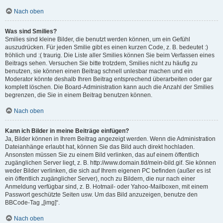
Nach oben
Was sind Smilies?
Smilies sind kleine Bilder, die benutzt werden können, um ein Gefühl
auszudrücken. Für jeden Smilie gibt es einen kurzen Code, z. B. bedeutet :)
fröhlich und :( traurig. Die Liste aller Smilies können Sie beim Verfassen eines
Beitrags sehen. Versuchen Sie bitte trotzdem, Smilies nicht zu häufig zu
benutzen, sie können einen Beitrag schnell unlesbar machen und ein
Moderator könnte deshalb Ihren Beitrag entsprechend überarbeiten oder gar
komplett löschen. Die Board-Administration kann auch die Anzahl der Smilies
begrenzen, die Sie in einem Beitrag benutzen können.
Nach oben
Kann ich Bilder in meine Beiträge einfügen?
Ja, Bilder können in Ihrem Beitrag angezeigt werden. Wenn die Administration
Dateianhänge erlaubt hat, können Sie das Bild auch direkt hochladen.
Ansonsten müssen Sie zu einem Bild verlinken, das auf einem öffentlich
zugänglichen Server liegt, z. B. http://www.domain.tld/mein-bild.gif. Sie können
weder Bilder verlinken, die sich auf Ihrem eigenen PC befinden (außer es ist
ein öffentlich zugänglicher Server), noch zu Bildern, die nur nach einer
Anmeldung verfügbar sind, z. B. Hotmail- oder Yahoo-Mailboxen, mit einem
Passwort geschützte Seiten usw. Um das Bild anzuzeigen, benutze den
BBCode-Tag „[img]“.
Nach oben