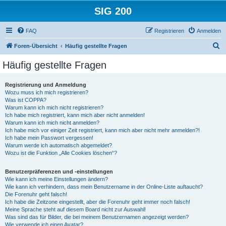
SIG 200
FAQ
Registrieren
Anmelden
S
Foren-Übersicht
Häufig gestellte Fragen
u
Häufig gestellte Fragen
c
h
Registrierung und Anmeldung
Wozu muss ich mich registrieren?
e
Was ist COPPA?
Warum kann ich mich nicht registrieren?
Ich habe mich registriert, kann mich aber nicht anmelden!
Warum kann ich mich nicht anmelden?
Ich habe mich vor einiger Zeit registriert, kann mich aber nicht mehr anmelden?!
Ich habe mein Passwort vergessen!
Warum werde ich automatisch abgemeldet?
Wozu ist die Funktion „Alle Cookies löschen“?
Benutzerpräferenzen und -einstellungen
Wie kann ich meine Einstellungen ändern?
Wie kann ich verhindern, dass mein Benutzername in der Online-Liste auftaucht?
Die Forenuhr geht falsch!
Ich habe die Zeitzone eingestellt, aber die Forenuhr geht immer noch falsch!
Meine Sprache steht auf diesem Board nicht zur Auswahl!
Was sind das für Bilder, die bei meinem Benutzernamen angezeigt werden?
Wie verwende ich einen Avatar?