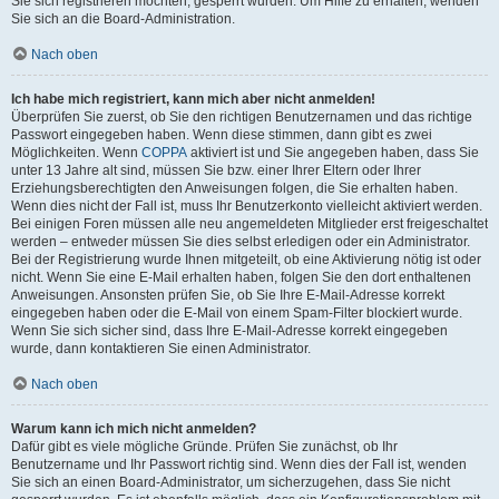
Sie sich registrieren möchten, gesperrt wurden. Um Hilfe zu erhalten, wenden
Sie sich an die Board-Administration.
Nach oben
Ich habe mich registriert, kann mich aber nicht anmelden!
Überprüfen Sie zuerst, ob Sie den richtigen Benutzernamen und das richtige
Passwort eingegeben haben. Wenn diese stimmen, dann gibt es zwei
Möglichkeiten. Wenn
COPPA
aktiviert ist und Sie angegeben haben, dass Sie
unter 13 Jahre alt sind, müssen Sie bzw. einer Ihrer Eltern oder Ihrer
Erziehungsberechtigten den Anweisungen folgen, die Sie erhalten haben.
Wenn dies nicht der Fall ist, muss Ihr Benutzerkonto vielleicht aktiviert werden.
Bei einigen Foren müssen alle neu angemeldeten Mitglieder erst freigeschaltet
werden – entweder müssen Sie dies selbst erledigen oder ein Administrator.
Bei der Registrierung wurde Ihnen mitgeteilt, ob eine Aktivierung nötig ist oder
nicht. Wenn Sie eine E-Mail erhalten haben, folgen Sie den dort enthaltenen
Anweisungen. Ansonsten prüfen Sie, ob Sie Ihre E-Mail-Adresse korrekt
eingegeben haben oder die E-Mail von einem Spam-Filter blockiert wurde.
Wenn Sie sich sicher sind, dass Ihre E-Mail-Adresse korrekt eingegeben
wurde, dann kontaktieren Sie einen Administrator.
Nach oben
Warum kann ich mich nicht anmelden?
Dafür gibt es viele mögliche Gründe. Prüfen Sie zunächst, ob Ihr
Benutzername und Ihr Passwort richtig sind. Wenn dies der Fall ist, wenden
Sie sich an einen Board-Administrator, um sicherzugehen, dass Sie nicht