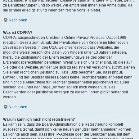
Avatarbilder, Private Nachrichten, E-Mail-Versand an andere Mitglieder, Beitritt
zu Benutzergruppen und so weiter. Wir empfehlen Ihnen eine Anmeldung, da
sie schnell erledigt ist und Ihnen zahlreiche Vorteile bietet.
Nach oben
Was ist COPPA?
COPPA, ausgeschrieben Children’s Online Privacy Protection Act of 1998
(deutsch: Gesetz zum Schutz der Privatsphäre von Kindern im Internet von
1998) ist ein Gesetz in den USA, welches festlegt, dass Websites, die
möglicherweise persönliche Daten von Kindern unter 13 Jahren erheben,
hierzu die Zustimmung der Eltern beziehungsweise des oder der
Erziehungsberechtigten benötigen. Wenn Sie sich unsicher sind, ob dies auf
Sie oder die Website, auf der Sie sich zu registrieren versuchen, zutrifft, ziehen
Sie einen rechtlichen Beistand zu Rate. Bitte beachten Sie, dass phpBB
Limited und der Besitzer dieses Boards keine Rechtsberatung anbieten kann
und nicht die Anlaufstelle für Rechtsangelegenheiten jeglicher Art ist; außer
solchen, die unter der Frage „An wen soll ich mich wenden, falls es
Beschwerden oder juristische Anfragen zu diesem Forum gibt?“ behandelt
werden.
Nach oben
Warum kann ich mich nicht registrieren?
Es kann sein, dass die Board-Administration die Registrierung komplett
ausgeschaltet hat, damit sich keine neuen Benutzer mehr anmelden können.
Es könnte auch sein, dass Ihre IP-Adresse oder der Benutzername, mit dem