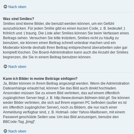
Nach oben
Was sind Smilies?
Smilies sind kleine Bilder, die benutzt werden können, um ein Gefühl
auszudrücken. Für jeden Smilie gibt es einen kurzen Code, z. B. bedeutet :)
fröhlich und :( traurig. Die Liste aller Smilies können Sie beim Verfassen eines
Beitrags sehen. Versuchen Sie bitte trotzdem, Smilies nicht zu häufig zu
benutzen, sie können einen Beitrag schnell unlesbar machen und ein
Moderator könnte deshalb Ihren Beitrag entsprechend überarbeiten oder gar
komplett löschen. Die Board-Administration kann auch die Anzahl der Smilies
begrenzen, die Sie in einem Beitrag benutzen können.
Nach oben
Kann ich Bilder in meine Beiträge einfügen?
Ja, Bilder können in Ihrem Beitrag angezeigt werden. Wenn die Administration
Dateianhänge erlaubt hat, können Sie das Bild auch direkt hochladen.
Ansonsten müssen Sie zu einem Bild verlinken, das auf einem öffentlich
zugänglichen Server liegt, z. B. http://www.domain.tld/mein-bild.gif. Sie können
weder Bilder verlinken, die sich auf Ihrem eigenen PC befinden (außer es ist
ein öffentlich zugänglicher Server), noch zu Bildern, die nur nach einer
Anmeldung verfügbar sind, z. B. Hotmail- oder Yahoo-Mailboxen, mit einem
Passwort geschützte Seiten usw. Um das Bild anzuzeigen, benutze den
BBCode-Tag „[img]“.
Nach oben