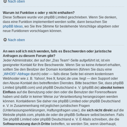
Nach oben
Warum ist Funktion x oder y nicht enthalten?
Diese Software wurde von phpBB Limited geschrieben. Wenn Sie denken,
dass eine Funktion implementiert werden sollte, dann besuchen Sie
phpBB Ideas
, wo Sie Ihre Stimme für bestehende Vorschläge abgeben oder
neue Funktionen vorschlagen können.
Nach oben
An wen soll ich mich wenden, falls es Beschwerden oder juristische
Anfragen zu diesem Forum gibt?
Jeder Administrator, der auf der „Das Team“-Seite aufgeführt ist, ist ein
geeigneter Kontakt für Ihre Beschwerde. Wenn Sie so keine Antwort erhalten,
sollten Sie den Besitzer der Domain kontaktieren (führen Sie dazu eine
„WHOIS“-Abfrage
durch) oder — falls diese Seite bei einem kostenlosen
Webhoster wie z. B. Yahoo!, free.fr, funpic.de usw. liegt — den Support oder
den Abuse-Kontakt des betreffenden Dienstes. Bitte beachten Sie, dass phpBB
Limited (phpBB.com) und phpBB Deutschland e. V. (phpBB.de)
absolut keinen
Einfluss
auf die Benutzung oder den oder die Benutzer der Forensoftware
haben und dafür in keiner Weise zur Verantwortung herangezogen werden
können. Kontaktieren Sie daher nie phpBB Limited oder phpBB Deutschland
e. V. in Zusammenhang mit jeglichen juristischen Fragen
(Unterlassungserklärungen, Haftungsfragen usw.), die
sich nicht direkt
auf die
Website phpbb.com, phpbb.de oder die phpBB-Software selbst beziehen. Falls
Sie phpBB Limited oder phpBB Deutschland e. V. E-Mails schreiben, die die
Softwarenutzung durch Dritte
betreffen, so werden Sie, wenn überhaupt,