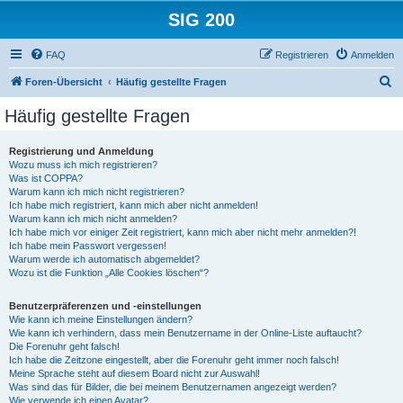
SIG 200
FAQ
Registrieren
Anmelden
S
Foren-Übersicht
Häufig gestellte Fragen
u
Häufig gestellte Fragen
c
h
Registrierung und Anmeldung
Wozu muss ich mich registrieren?
e
Was ist COPPA?
Warum kann ich mich nicht registrieren?
Ich habe mich registriert, kann mich aber nicht anmelden!
Warum kann ich mich nicht anmelden?
Ich habe mich vor einiger Zeit registriert, kann mich aber nicht mehr anmelden?!
Ich habe mein Passwort vergessen!
Warum werde ich automatisch abgemeldet?
Wozu ist die Funktion „Alle Cookies löschen“?
Benutzerpräferenzen und -einstellungen
Wie kann ich meine Einstellungen ändern?
Wie kann ich verhindern, dass mein Benutzername in der Online-Liste auftaucht?
Die Forenuhr geht falsch!
Ich habe die Zeitzone eingestellt, aber die Forenuhr geht immer noch falsch!
Meine Sprache steht auf diesem Board nicht zur Auswahl!
Was sind das für Bilder, die bei meinem Benutzernamen angezeigt werden?
Wie verwende ich einen Avatar?