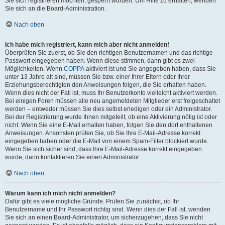
Sie sich registrieren möchten, gesperrt wurden. Um Hilfe zu erhalten, wenden
Sie sich an die Board-Administration.
Nach oben
Ich habe mich registriert, kann mich aber nicht anmelden!
Überprüfen Sie zuerst, ob Sie den richtigen Benutzernamen und das richtige
Passwort eingegeben haben. Wenn diese stimmen, dann gibt es zwei
Möglichkeiten. Wenn
COPPA
aktiviert ist und Sie angegeben haben, dass Sie
unter 13 Jahre alt sind, müssen Sie bzw. einer Ihrer Eltern oder Ihrer
Erziehungsberechtigten den Anweisungen folgen, die Sie erhalten haben.
Wenn dies nicht der Fall ist, muss Ihr Benutzerkonto vielleicht aktiviert werden.
Bei einigen Foren müssen alle neu angemeldeten Mitglieder erst freigeschaltet
werden – entweder müssen Sie dies selbst erledigen oder ein Administrator.
Bei der Registrierung wurde Ihnen mitgeteilt, ob eine Aktivierung nötig ist oder
nicht. Wenn Sie eine E-Mail erhalten haben, folgen Sie den dort enthaltenen
Anweisungen. Ansonsten prüfen Sie, ob Sie Ihre E-Mail-Adresse korrekt
eingegeben haben oder die E-Mail von einem Spam-Filter blockiert wurde.
Wenn Sie sich sicher sind, dass Ihre E-Mail-Adresse korrekt eingegeben
wurde, dann kontaktieren Sie einen Administrator.
Nach oben
Warum kann ich mich nicht anmelden?
Dafür gibt es viele mögliche Gründe. Prüfen Sie zunächst, ob Ihr
Benutzername und Ihr Passwort richtig sind. Wenn dies der Fall ist, wenden
Sie sich an einen Board-Administrator, um sicherzugehen, dass Sie nicht