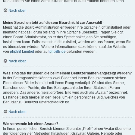
Kontaktieren Sie einen Administrator, damit er das Problem beheben kann.
Nach oben
Meine Sprache steht auf diesem Board nicht zur Auswahl!
Meist hat die Board-Administration entweder Ihre Sprache nicht installiert oder
niemand hat das Forum bislang in Ihre Sprache übersetzt. Fragen Sie ggf.
einen Board-Administrator, ob er das Sprachpaket, das Sie benötigen,
installieren kann. Falls es noch nicht existiert, würden wir uns freuen, wenn Sie
es übersetzen würden. Weitere Informationen dazu können auf der Website
von
phpBB Limited
oder auf
phpBB.de
gefunden werden.
Nach oben
Was sind das für Bilder, die bei meinem Benutzernamen angezeigt werden?
In der Beitragsansicht können zwei Bilder bei Ihrem Benutzernamen stehen.
Eines dieser Bilder ist meist mit Ihrem Rang verknüpft: Oft sind dies Sterne,
Kästchen oder Punkte, die Ihre Beitragszahl oder Ihren Status im Forum
angeben. Das andere, meist größere, Bild wird auch als „Avatar“ bezeichnet.
Es handelt sich hierbei in der Regel um ein persönliches Bild, welches von
Benutzer zu Benutzer unterschiedlich ist.
Nach oben
Wie verwende ich einen Avatar?
In Ihrem persönlichen Bereich können Sie unter „Profil“ einen Avatar über eine
der folgenden vier Methoden hinzufügen: Gravatar, Galerie, Remote oder