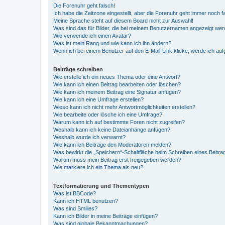
Die Forenuhr geht falsch!
Ich habe die Zeitzone eingestellt, aber die Forenuhr geht immer noch f
Meine Sprache steht auf diesem Board nicht zur Auswahl!
Was sind das für Bilder, die bei meinem Benutzernamen angezeigt we
Wie verwende ich einen Avatar?
Was ist mein Rang und wie kann ich ihn ändern?
Wenn ich bei einem Benutzer auf den E-Mail-Link klicke, werde ich au
Beiträge schreiben
Wie erstelle ich ein neues Thema oder eine Antwort?
Wie kann ich einen Beitrag bearbeiten oder löschen?
Wie kann ich meinem Beitrag eine Signatur anfügen?
Wie kann ich eine Umfrage erstellen?
Wieso kann ich nicht mehr Antwortmöglichkeiten erstellen?
Wie bearbeite oder lösche ich eine Umfrage?
Warum kann ich auf bestimmte Foren nicht zugreifen?
Weshalb kann ich keine Dateianhänge anfügen?
Weshalb wurde ich verwarnt?
Wie kann ich Beiträge den Moderatoren melden?
Was bewirkt die „Speichern“-Schaltfläche beim Schreiben eines Beitra
Warum muss mein Beitrag erst freigegeben werden?
Wie markiere ich ein Thema als neu?
Textformatierung und Thementypen
Was ist BBCode?
Kann ich HTML benutzen?
Was sind Smilies?
Kann ich Bilder in meine Beiträge einfügen?
Was sind globale Bekanntmachungen?