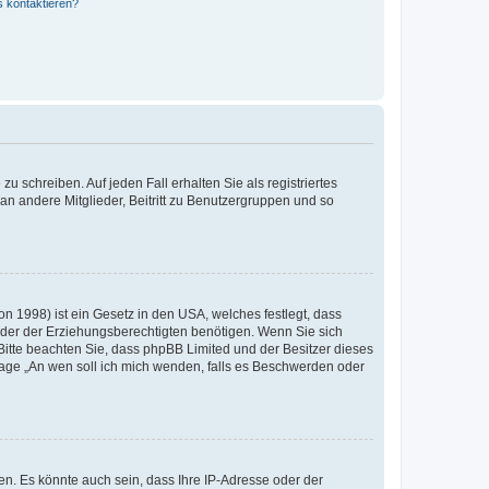
s kontaktieren?
u schreiben. Auf jeden Fall erhalten Sie als registriertes
 an andere Mitglieder, Beitritt zu Benutzergruppen und so
n 1998) ist ein Gesetz in den USA, welches festlegt, dass
der der Erziehungsberechtigten benötigen. Wenn Sie sich
e. Bitte beachten Sie, dass phpBB Limited und der Besitzer dieses
Frage „An wen soll ich mich wenden, falls es Beschwerden oder
n. Es könnte auch sein, dass Ihre IP-Adresse oder der