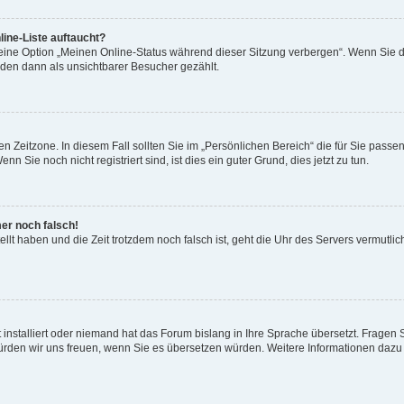
ine-Liste auftaucht?
 eine Option „Meinen Online-Status während dieser Sitzung verbergen“. Wenn Sie d
rden dann als unsichtbarer Besucher gezählt.
n Zeitzone. In diesem Fall sollten Sie im „Persönlichen Bereich“ die für Sie passend
 Sie noch nicht registriert sind, ist dies ein guter Grund, dies jetzt zu tun.
mer noch falsch!
ellt haben und die Zeit trotzdem noch falsch ist, geht die Uhr des Servers vermutlic
 installiert oder niemand hat das Forum bislang in Ihre Sprache übersetzt. Fragen 
t, würden wir uns freuen, wenn Sie es übersetzen würden. Weitere Informationen da