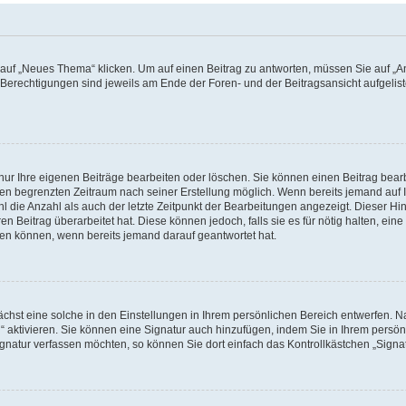
f „Neues Thema“ klicken. Um auf einen Beitrag zu antworten, müssen Sie auf „Ant
e Berechtigungen sind jeweils am Ende der Foren- und der Beitragsansicht aufgeliste
nur Ihre eigenen Beiträge bearbeiten oder löschen. Sie können einen Beitrag bear
nen begrenzten Zeitraum nach seiner Erstellung möglich. Wenn bereits jemand auf Ih
 die Anzahl als auch der letzte Zeitpunkt der Bearbeitungen angezeigt. Dieser Hi
 Beitrag überarbeitet hat. Diese können jedoch, falls sie es für nötig halten, eine 
hen können, wenn bereits jemand darauf geantwortet hat.
hst eine solche in den Einstellungen in Ihrem persönlichen Bereich entwerfen. Na
 aktivieren. Sie können eine Signatur auch hinzufügen, indem Sie in Ihrem persö
gnatur verfassen möchten, so können Sie dort einfach das Kontrollkästchen „Signa