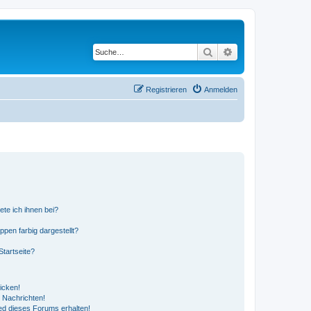
Suche
Erweiterte Suche
Registrieren
Anmelden
ete ich ihnen bei?
en farbig dargestellt?
tartseite?
icken!
 Nachrichten!
ed dieses Forums erhalten!