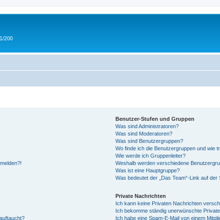
 1/200
Benutzer-Stufen und Gruppen
Was sind Administratoren?
Was sind Moderatoren?
Was sind Benutzergruppen?
Wo finde ich die Benutzergruppen und wie tr
Wie werde ich Gruppenleiter?
anmelden?!
Weshalb werden verschiedene Benutzergrupp
Was ist eine Hauptgruppe?
Was bedeutet der „Das Team“-Link auf der S
Private Nachrichten
Ich kann keine Privaten Nachrichten versch
Ich bekomme ständig unerwünschte Private
auftaucht?
Ich habe eine Spam-E-Mail von einem Mitgli