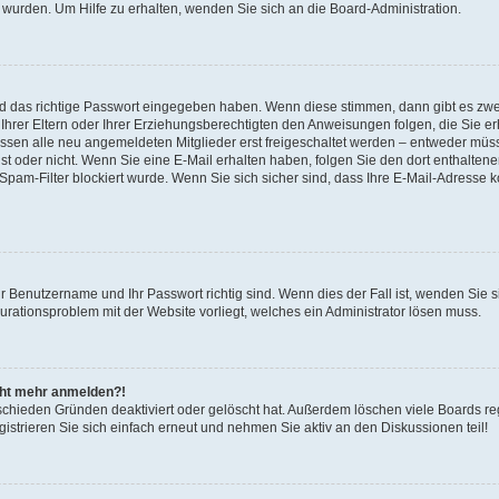
 wurden. Um Hilfe zu erhalten, wenden Sie sich an die Board-Administration.
nd das richtige Passwort eingegeben haben. Wenn diese stimmen, dann gibt es zw
Ihrer Eltern oder Ihrer Erziehungsberechtigten den Anweisungen folgen, die Sie erh
üssen alle neu angemeldeten Mitglieder erst freigeschaltet werden – entweder müsse
 ist oder nicht. Wenn Sie eine E-Mail erhalten haben, folgen Sie den dort enthalte
pam-Filter blockiert wurde. Wenn Sie sich sicher sind, dass Ihre E-Mail-Adresse 
hr Benutzername und Ihr Passwort richtig sind. Wenn dies der Fall ist, wenden Sie
gurationsproblem mit der Website vorliegt, welches ein Administrator lösen muss.
icht mehr anmelden?!
schieden Gründen deaktiviert oder gelöscht hat. Außerdem löschen viele Boards reg
strieren Sie sich einfach erneut und nehmen Sie aktiv an den Diskussionen teil!