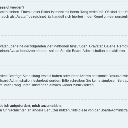
gezeigt werden?
men stehen. Eines dieser Bilder ist meist mit Ihrem Rang verknüpft: Oft sind dies S
auch als „Avatar“ bezeichnet. Es handelt sich hierbei in der Regel um ein persönl
 Avatar über eine der folgenden vier Methoden hinzufügen: Gravatar, Galerie, Rem
inen Avatar benutzen können, sollten Sie die Board-Administration kontaktieren.
iele Beiträge Sie bislang erstellt haben oder identifizieren bestimmte Benutzer
 Board-Administration festgelegt wurden. Bitte schreiben Sie keine sinnlosen Beit
wird Ihren Rang unter Umständen einfach wieder zurücksetzen.
rde ich aufgefordert, mich anzumelden.
ion für Nachrichten an andere Benutzer nutzen, falls diese von der Board-Administ