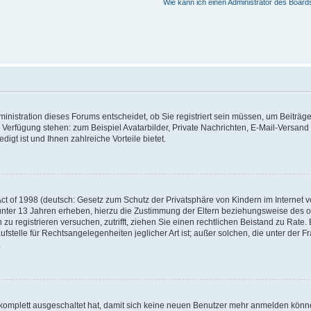
Wie kann ich einen Administrator des Board
nistration dieses Forums entscheidet, ob Sie registriert sein müssen, um Beiträge z
ur Verfügung stehen: zum Beispiel Avatarbilder, Private Nachrichten, E-Mail-Versand
igt ist und Ihnen zahlreiche Vorteile bietet.
t of 1998 (deutsch: Gesetz zum Schutz der Privatsphäre von Kindern im Internet vo
unter 13 Jahren erheben, hierzu die Zustimmung der Eltern beziehungsweise des o
h zu registrieren versuchen, zutrifft, ziehen Sie einen rechtlichen Beistand zu Rat
stelle für Rechtsangelegenheiten jeglicher Art ist; außer solchen, die unter der 
.
 komplett ausgeschaltet hat, damit sich keine neuen Benutzer mehr anmelden könne