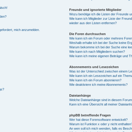
alsch!
Freunde und ignorierte Mitglieder
Wozu benötige ich die Listen der Freunde un
rden?
Wie kann ich Mitglieder zur Liste der Freund
wieder aus den Listen entfernen?
fgefordert, mich anzumelden.
Die Foren durchsuchen
Wie kann ich ein Forum oder mehrere For
Weshalb erhalte ich bei der Suche keine Er
Warum bekomme ich bei der Suche eine lee
Wie kann ich nach Mitgliedern suchen?
Wie kann ich meine eigenen Beiträge und T
Abonnements und Lesezeichen
Was ist der Unterschied zwischen einem L
Wie kann ich ein Lesezeichen auf ein Them
Wie kann ich ein Forum abonnieren?
Wie deaktiviere ich meine Abonnements?
gs?
Dateianhänge
Welche Dateianhänge sind in diesem Forum
Kann ich eine Übersicht all meiner Dateian
phpBB betreffende Fragen
Wer hat diese Forensoftware entwickelt?
Warum ist Funktion x oder y nicht enthalten
An wen soll ich mich wenden, falls es Besc