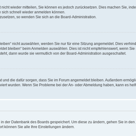
rt nicht wieder mitteilen, Sie können es jedoch zurücksetzen. Dies machen Sie, in
e sich schnell wieder anmelden können.
ckzusetzen, so wenden Sie sich an die Board-Administration.
ben“ nicht auswählen, werden Sie nur für eine Sitzung angemeldet. Dies verhinde
et bleiben“ beim Anmelden auswählen. Dies ist nicht empfehlenswert, wenn Sie s
steht, dann wurde sie vermutlich von der Board-Administration ausgeschaltet.
 hat und die dafür sorgen, dass Sie im Forum angemeldet bleiben. Außerdem ermögl
ktiviert wurden. Wenn Sie Probleme bei der An- oder Abmeldung haben, kann es hel
en in der Datenbank des Boards gespeichert. Um diese zu ändern, gehen Sie in den 
rt können Sie alle Ihre Einstellungen ändern.