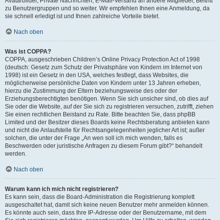
Avatarbilder, Private Nachrichten, E-Mail-Versand an andere Mitglieder, Beitritt
zu Benutzergruppen und so weiter. Wir empfehlen Ihnen eine Anmeldung, da
sie schnell erledigt ist und Ihnen zahlreiche Vorteile bietet.
Nach oben
Was ist COPPA?
COPPA, ausgeschrieben Children’s Online Privacy Protection Act of 1998
(deutsch: Gesetz zum Schutz der Privatsphäre von Kindern im Internet von
1998) ist ein Gesetz in den USA, welches festlegt, dass Websites, die
möglicherweise persönliche Daten von Kindern unter 13 Jahren erheben,
hierzu die Zustimmung der Eltern beziehungsweise des oder der
Erziehungsberechtigten benötigen. Wenn Sie sich unsicher sind, ob dies auf
Sie oder die Website, auf der Sie sich zu registrieren versuchen, zutrifft, ziehen
Sie einen rechtlichen Beistand zu Rate. Bitte beachten Sie, dass phpBB
Limited und der Besitzer dieses Boards keine Rechtsberatung anbieten kann
und nicht die Anlaufstelle für Rechtsangelegenheiten jeglicher Art ist; außer
solchen, die unter der Frage „An wen soll ich mich wenden, falls es
Beschwerden oder juristische Anfragen zu diesem Forum gibt?“ behandelt
werden.
Nach oben
Warum kann ich mich nicht registrieren?
Es kann sein, dass die Board-Administration die Registrierung komplett
ausgeschaltet hat, damit sich keine neuen Benutzer mehr anmelden können.
Es könnte auch sein, dass Ihre IP-Adresse oder der Benutzername, mit dem