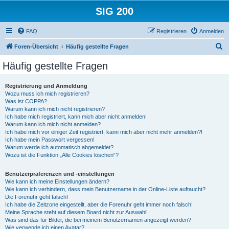
SIG 200
FAQ
Registrieren
Anmelden
S
Foren-Übersicht
Häufig gestellte Fragen
u
Häufig gestellte Fragen
c
h
Registrierung und Anmeldung
Wozu muss ich mich registrieren?
e
Was ist COPPA?
Warum kann ich mich nicht registrieren?
Ich habe mich registriert, kann mich aber nicht anmelden!
Warum kann ich mich nicht anmelden?
Ich habe mich vor einiger Zeit registriert, kann mich aber nicht mehr anmelden?!
Ich habe mein Passwort vergessen!
Warum werde ich automatisch abgemeldet?
Wozu ist die Funktion „Alle Cookies löschen“?
Benutzerpräferenzen und -einstellungen
Wie kann ich meine Einstellungen ändern?
Wie kann ich verhindern, dass mein Benutzername in der Online-Liste auftaucht?
Die Forenuhr geht falsch!
Ich habe die Zeitzone eingestellt, aber die Forenuhr geht immer noch falsch!
Meine Sprache steht auf diesem Board nicht zur Auswahl!
Was sind das für Bilder, die bei meinem Benutzernamen angezeigt werden?
Wie verwende ich einen Avatar?