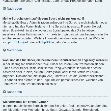
Kontaktieren Sie einen Administrator, damit er das Problem beheben kann.
Nach oben
Meine Sprache steht auf diesem Board nicht zur Auswahl!
Meist hat die Board-Administration entweder Ihre Sprache nicht installiert oder
niemand hat das Forum bislang in Ihre Sprache übersetzt. Fragen Sie ggf.
einen Board-Administrator, ob er das Sprachpaket, das Sie benötigen,
installieren kann. Falls es noch nicht existiert, würden wir uns freuen, wenn Sie
es übersetzen würden. Weitere Informationen dazu können auf der Website
von
phpBB Limited
oder auf
phpBB.de
gefunden werden.
Nach oben
Was sind das für Bilder, die bei meinem Benutzernamen angezeigt werden?
In der Beitragsansicht können zwei Bilder bei Ihrem Benutzernamen stehen.
Eines dieser Bilder ist meist mit Ihrem Rang verknüpft: Oft sind dies Sterne,
Kästchen oder Punkte, die Ihre Beitragszahl oder Ihren Status im Forum
angeben. Das andere, meist größere, Bild wird auch als „Avatar“ bezeichnet.
Es handelt sich hierbei in der Regel um ein persönliches Bild, welches von
Benutzer zu Benutzer unterschiedlich ist.
Nach oben
Wie verwende ich einen Avatar?
In Ihrem persönlichen Bereich können Sie unter „Profil“ einen Avatar über eine
der folgenden vier Methoden hinzufügen: Gravatar, Galerie, Remote oder