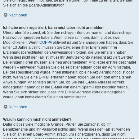
Sie sich registrieren möchten, gesperrt wurden. Um Hilfe zu erhalten, wenden
Sie sich an die Board-Administration.
Nach oben
Ich habe mich registriert, kann mich aber nicht anmelden!
Überprüfen Sie zuerst, ob Sie den richtigen Benutzernamen und das richtige
Passwort eingegeben haben. Wenn diese stimmen, dann gibt es zwei
Möglichkeiten. Wenn
COPPA
aktiviert ist und Sie angegeben haben, dass Sie
unter 13 Jahre alt sind, müssen Sie bzw. einer Ihrer Eltern oder Ihrer
Erziehungsberechtigten den Anweisungen folgen, die Sie erhalten haben.
Wenn dies nicht der Fall ist, muss Ihr Benutzerkonto vielleicht aktiviert werden.
Bei einigen Foren müssen alle neu angemeldeten Mitglieder erst freigeschaltet
werden – entweder müssen Sie dies selbst erledigen oder ein Administrator.
Bei der Registrierung wurde Ihnen mitgeteilt, ob eine Aktivierung nötig ist oder
nicht. Wenn Sie eine E-Mail erhalten haben, folgen Sie den dort enthaltenen
Anweisungen. Ansonsten prüfen Sie, ob Sie Ihre E-Mail-Adresse korrekt
eingegeben haben oder die E-Mail von einem Spam-Filter blockiert wurde.
Wenn Sie sich sicher sind, dass Ihre E-Mail-Adresse korrekt eingegeben
wurde, dann kontaktieren Sie einen Administrator.
Nach oben
Warum kann ich mich nicht anmelden?
Dafür gibt es viele mögliche Gründe. Prüfen Sie zunächst, ob Ihr
Benutzername und Ihr Passwort richtig sind. Wenn dies der Fall ist, wenden
Sie sich an einen Board-Administrator, um sicherzugehen, dass Sie nicht