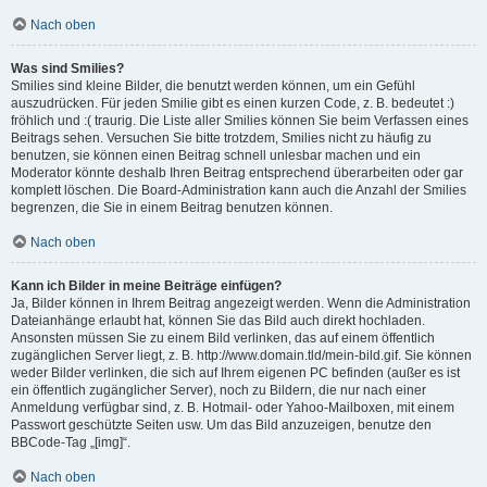
Nach oben
Was sind Smilies?
Smilies sind kleine Bilder, die benutzt werden können, um ein Gefühl
auszudrücken. Für jeden Smilie gibt es einen kurzen Code, z. B. bedeutet :)
fröhlich und :( traurig. Die Liste aller Smilies können Sie beim Verfassen eines
Beitrags sehen. Versuchen Sie bitte trotzdem, Smilies nicht zu häufig zu
benutzen, sie können einen Beitrag schnell unlesbar machen und ein
Moderator könnte deshalb Ihren Beitrag entsprechend überarbeiten oder gar
komplett löschen. Die Board-Administration kann auch die Anzahl der Smilies
begrenzen, die Sie in einem Beitrag benutzen können.
Nach oben
Kann ich Bilder in meine Beiträge einfügen?
Ja, Bilder können in Ihrem Beitrag angezeigt werden. Wenn die Administration
Dateianhänge erlaubt hat, können Sie das Bild auch direkt hochladen.
Ansonsten müssen Sie zu einem Bild verlinken, das auf einem öffentlich
zugänglichen Server liegt, z. B. http://www.domain.tld/mein-bild.gif. Sie können
weder Bilder verlinken, die sich auf Ihrem eigenen PC befinden (außer es ist
ein öffentlich zugänglicher Server), noch zu Bildern, die nur nach einer
Anmeldung verfügbar sind, z. B. Hotmail- oder Yahoo-Mailboxen, mit einem
Passwort geschützte Seiten usw. Um das Bild anzuzeigen, benutze den
BBCode-Tag „[img]“.
Nach oben