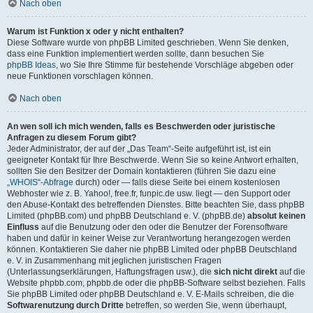
Nach oben
Warum ist Funktion x oder y nicht enthalten?
Diese Software wurde von phpBB Limited geschrieben. Wenn Sie denken,
dass eine Funktion implementiert werden sollte, dann besuchen Sie
phpBB Ideas
, wo Sie Ihre Stimme für bestehende Vorschläge abgeben oder
neue Funktionen vorschlagen können.
Nach oben
An wen soll ich mich wenden, falls es Beschwerden oder juristische
Anfragen zu diesem Forum gibt?
Jeder Administrator, der auf der „Das Team“-Seite aufgeführt ist, ist ein
geeigneter Kontakt für Ihre Beschwerde. Wenn Sie so keine Antwort erhalten,
sollten Sie den Besitzer der Domain kontaktieren (führen Sie dazu eine
„WHOIS“-Abfrage
durch) oder — falls diese Seite bei einem kostenlosen
Webhoster wie z. B. Yahoo!, free.fr, funpic.de usw. liegt — den Support oder
den Abuse-Kontakt des betreffenden Dienstes. Bitte beachten Sie, dass phpBB
Limited (phpBB.com) und phpBB Deutschland e. V. (phpBB.de)
absolut keinen
Einfluss
auf die Benutzung oder den oder die Benutzer der Forensoftware
haben und dafür in keiner Weise zur Verantwortung herangezogen werden
können. Kontaktieren Sie daher nie phpBB Limited oder phpBB Deutschland
e. V. in Zusammenhang mit jeglichen juristischen Fragen
(Unterlassungserklärungen, Haftungsfragen usw.), die
sich nicht direkt
auf die
Website phpbb.com, phpbb.de oder die phpBB-Software selbst beziehen. Falls
Sie phpBB Limited oder phpBB Deutschland e. V. E-Mails schreiben, die die
Softwarenutzung durch Dritte
betreffen, so werden Sie, wenn überhaupt,