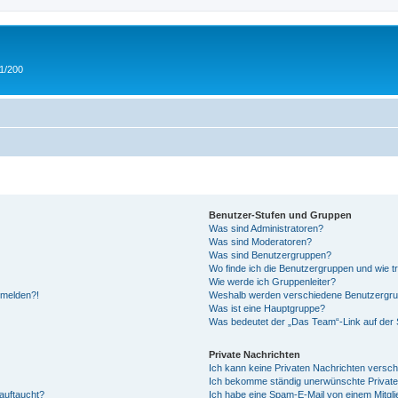
 1/200
Benutzer-Stufen und Gruppen
Was sind Administratoren?
Was sind Moderatoren?
Was sind Benutzergruppen?
Wo finde ich die Benutzergruppen und wie tr
Wie werde ich Gruppenleiter?
anmelden?!
Weshalb werden verschiedene Benutzergrupp
Was ist eine Hauptgruppe?
Was bedeutet der „Das Team“-Link auf der S
Private Nachrichten
Ich kann keine Privaten Nachrichten versch
Ich bekomme ständig unerwünschte Private
auftaucht?
Ich habe eine Spam-E-Mail von einem Mitgli