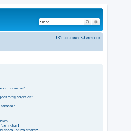
Suche
Erweiterte Suche
Registrieren
Anmelden
ete ich ihnen bei?
en farbig dargestellt?
tartseite?
icken!
 Nachrichten!
ed dieses Forums erhalten!