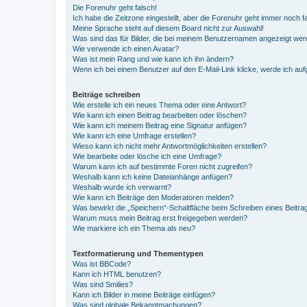
Die Forenuhr geht falsch!
Ich habe die Zeitzone eingestellt, aber die Forenuhr geht immer noch f
Meine Sprache steht auf diesem Board nicht zur Auswahl!
Was sind das für Bilder, die bei meinem Benutzernamen angezeigt we
Wie verwende ich einen Avatar?
Was ist mein Rang und wie kann ich ihn ändern?
Wenn ich bei einem Benutzer auf den E-Mail-Link klicke, werde ich au
Beiträge schreiben
Wie erstelle ich ein neues Thema oder eine Antwort?
Wie kann ich einen Beitrag bearbeiten oder löschen?
Wie kann ich meinem Beitrag eine Signatur anfügen?
Wie kann ich eine Umfrage erstellen?
Wieso kann ich nicht mehr Antwortmöglichkeiten erstellen?
Wie bearbeite oder lösche ich eine Umfrage?
Warum kann ich auf bestimmte Foren nicht zugreifen?
Weshalb kann ich keine Dateianhänge anfügen?
Weshalb wurde ich verwarnt?
Wie kann ich Beiträge den Moderatoren melden?
Was bewirkt die „Speichern“-Schaltfläche beim Schreiben eines Beitra
Warum muss mein Beitrag erst freigegeben werden?
Wie markiere ich ein Thema als neu?
Textformatierung und Thementypen
Was ist BBCode?
Kann ich HTML benutzen?
Was sind Smilies?
Kann ich Bilder in meine Beiträge einfügen?
Was sind globale Bekanntmachungen?