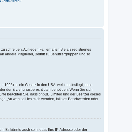
s kontaktieren?
u schreiben. Auf jeden Fall erhalten Sie als registriertes
 an andere Mitglieder, Beitritt zu Benutzergruppen und so
n 1998) ist ein Gesetz in den USA, welches festlegt, dass
der der Erziehungsberechtigten benötigen. Wenn Sie sich
e. Bitte beachten Sie, dass phpBB Limited und der Besitzer dieses
Frage „An wen soll ich mich wenden, falls es Beschwerden oder
n. Es könnte auch sein, dass Ihre IP-Adresse oder der