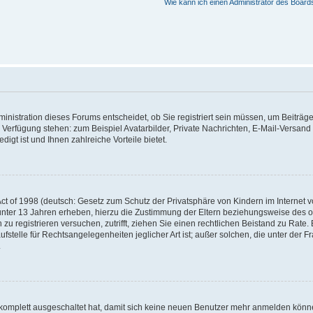
Wie kann ich einen Administrator des Board
nistration dieses Forums entscheidet, ob Sie registriert sein müssen, um Beiträge z
ur Verfügung stehen: zum Beispiel Avatarbilder, Private Nachrichten, E-Mail-Versand
igt ist und Ihnen zahlreiche Vorteile bietet.
t of 1998 (deutsch: Gesetz zum Schutz der Privatsphäre von Kindern im Internet vo
unter 13 Jahren erheben, hierzu die Zustimmung der Eltern beziehungsweise des o
h zu registrieren versuchen, zutrifft, ziehen Sie einen rechtlichen Beistand zu Rat
stelle für Rechtsangelegenheiten jeglicher Art ist; außer solchen, die unter der 
.
 komplett ausgeschaltet hat, damit sich keine neuen Benutzer mehr anmelden könne