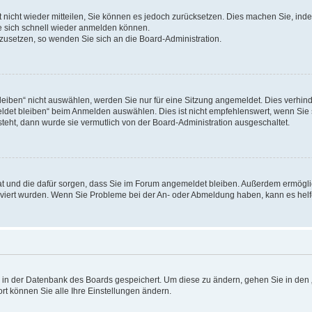
rt nicht wieder mitteilen, Sie können es jedoch zurücksetzen. Dies machen Sie, in
e sich schnell wieder anmelden können.
ckzusetzen, so wenden Sie sich an die Board-Administration.
ben“ nicht auswählen, werden Sie nur für eine Sitzung angemeldet. Dies verhinde
et bleiben“ beim Anmelden auswählen. Dies ist nicht empfehlenswert, wenn Sie s
steht, dann wurde sie vermutlich von der Board-Administration ausgeschaltet.
 hat und die dafür sorgen, dass Sie im Forum angemeldet bleiben. Außerdem ermögl
ktiviert wurden. Wenn Sie Probleme bei der An- oder Abmeldung haben, kann es hel
en in der Datenbank des Boards gespeichert. Um diese zu ändern, gehen Sie in den 
rt können Sie alle Ihre Einstellungen ändern.