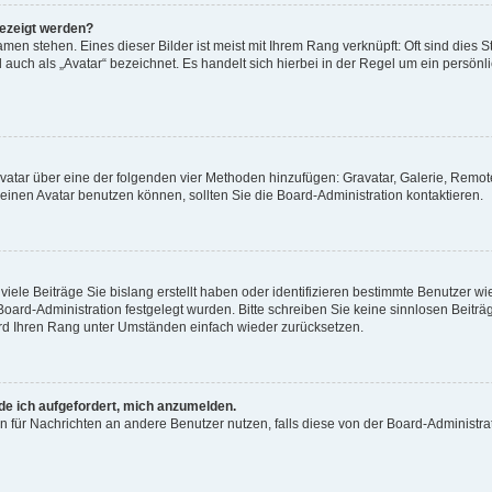
gezeigt werden?
men stehen. Eines dieser Bilder ist meist mit Ihrem Rang verknüpft: Oft sind dies S
auch als „Avatar“ bezeichnet. Es handelt sich hierbei in der Regel um ein persönl
 Avatar über eine der folgenden vier Methoden hinzufügen: Gravatar, Galerie, Rem
inen Avatar benutzen können, sollten Sie die Board-Administration kontaktieren.
iele Beiträge Sie bislang erstellt haben oder identifizieren bestimmte Benutzer
 Board-Administration festgelegt wurden. Bitte schreiben Sie keine sinnlosen Beit
wird Ihren Rang unter Umständen einfach wieder zurücksetzen.
rde ich aufgefordert, mich anzumelden.
ion für Nachrichten an andere Benutzer nutzen, falls diese von der Board-Administ