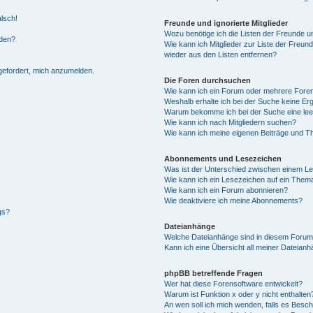
alsch!
Freunde und ignorierte Mitglieder
Wozu benötige ich die Listen der Freunde un
rden?
Wie kann ich Mitglieder zur Liste der Freund
wieder aus den Listen entfernen?
fgefordert, mich anzumelden.
Die Foren durchsuchen
Wie kann ich ein Forum oder mehrere For
Weshalb erhalte ich bei der Suche keine Er
Warum bekomme ich bei der Suche eine lee
Wie kann ich nach Mitgliedern suchen?
Wie kann ich meine eigenen Beiträge und T
Abonnements und Lesezeichen
Was ist der Unterschied zwischen einem L
Wie kann ich ein Lesezeichen auf ein Them
Wie kann ich ein Forum abonnieren?
Wie deaktiviere ich meine Abonnements?
gs?
Dateianhänge
Welche Dateianhänge sind in diesem Forum
Kann ich eine Übersicht all meiner Dateian
phpBB betreffende Fragen
Wer hat diese Forensoftware entwickelt?
Warum ist Funktion x oder y nicht enthalten
An wen soll ich mich wenden, falls es Besc