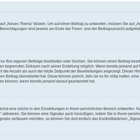
f „Neues Thema“ klicken. Um auf einen Beitrag zu antworten, müssen Sie auf „Ant
e Berechtigungen sind jeweils am Ende der Foren- und der Beitragsansicht aufgeliste
nur Ihre eigenen Beiträge bearbeiten oder löschen. Sie können einen Beitrag bear
nen begrenzten Zeitraum nach seiner Erstellung möglich. Wenn bereits jemand auf Ih
 die Anzahl als auch der letzte Zeitpunkt der Bearbeitungen angezeigt. Dieser Hi
 Beitrag überarbeitet hat. Diese können jedoch, falls sie es für nötig halten, eine 
hen können, wenn bereits jemand darauf geantwortet hat.
hst eine solche in den Einstellungen in Ihrem persönlichen Bereich entwerfen. Na
 aktivieren. Sie können eine Signatur auch hinzufügen, indem Sie in Ihrem persö
gnatur verfassen möchten, so können Sie dort einfach das Kontrollkästchen „Signa