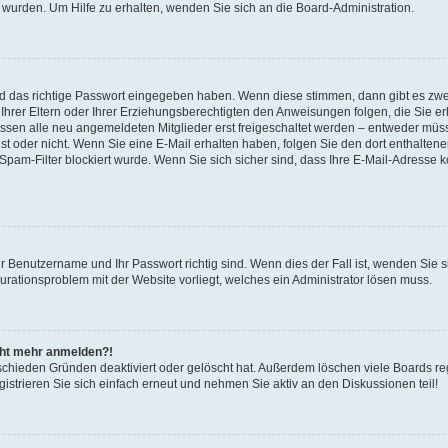
 wurden. Um Hilfe zu erhalten, wenden Sie sich an die Board-Administration.
nd das richtige Passwort eingegeben haben. Wenn diese stimmen, dann gibt es zw
Ihrer Eltern oder Ihrer Erziehungsberechtigten den Anweisungen folgen, die Sie erh
üssen alle neu angemeldeten Mitglieder erst freigeschaltet werden – entweder müsse
 ist oder nicht. Wenn Sie eine E-Mail erhalten haben, folgen Sie den dort enthalte
pam-Filter blockiert wurde. Wenn Sie sich sicher sind, dass Ihre E-Mail-Adresse 
hr Benutzername und Ihr Passwort richtig sind. Wenn dies der Fall ist, wenden Sie
gurationsproblem mit der Website vorliegt, welches ein Administrator lösen muss.
icht mehr anmelden?!
schieden Gründen deaktiviert oder gelöscht hat. Außerdem löschen viele Boards reg
strieren Sie sich einfach erneut und nehmen Sie aktiv an den Diskussionen teil!