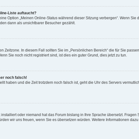
ine-Liste auftaucht?
 eine Option „Meinen Online-Status während dieser Sitzung verbergen“. Wenn Sie d
rden dann als unsichtbarer Besucher gezählt.
n Zeitzone. In diesem Fall sollten Sie im „Persönlichen Bereich“ die für Sie passend
 Sie noch nicht registriert sind, ist dies ein guter Grund, dies jetzt zu tun.
mer noch falsch!
ellt haben und die Zeit trotzdem noch falsch ist, geht die Uhr des Servers vermutlic
 installiert oder niemand hat das Forum bislang in Ihre Sprache übersetzt. Fragen 
t, würden wir uns freuen, wenn Sie es übersetzen würden. Weitere Informationen da