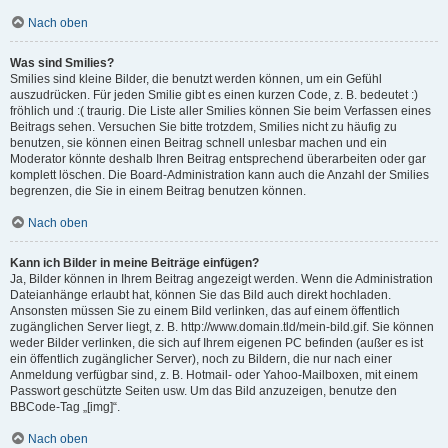
Nach oben
Was sind Smilies?
Smilies sind kleine Bilder, die benutzt werden können, um ein Gefühl
auszudrücken. Für jeden Smilie gibt es einen kurzen Code, z. B. bedeutet :)
fröhlich und :( traurig. Die Liste aller Smilies können Sie beim Verfassen eines
Beitrags sehen. Versuchen Sie bitte trotzdem, Smilies nicht zu häufig zu
benutzen, sie können einen Beitrag schnell unlesbar machen und ein
Moderator könnte deshalb Ihren Beitrag entsprechend überarbeiten oder gar
komplett löschen. Die Board-Administration kann auch die Anzahl der Smilies
begrenzen, die Sie in einem Beitrag benutzen können.
Nach oben
Kann ich Bilder in meine Beiträge einfügen?
Ja, Bilder können in Ihrem Beitrag angezeigt werden. Wenn die Administration
Dateianhänge erlaubt hat, können Sie das Bild auch direkt hochladen.
Ansonsten müssen Sie zu einem Bild verlinken, das auf einem öffentlich
zugänglichen Server liegt, z. B. http://www.domain.tld/mein-bild.gif. Sie können
weder Bilder verlinken, die sich auf Ihrem eigenen PC befinden (außer es ist
ein öffentlich zugänglicher Server), noch zu Bildern, die nur nach einer
Anmeldung verfügbar sind, z. B. Hotmail- oder Yahoo-Mailboxen, mit einem
Passwort geschützte Seiten usw. Um das Bild anzuzeigen, benutze den
BBCode-Tag „[img]“.
Nach oben