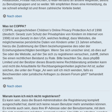
Avatarbilder, Private Nachrichten, E-Mail-Versand an andere Mitglieder, Beitritt
zu Benutzergruppen und so weiter. Wir empfehlen Ihnen eine Anmeldung, da
sie schnell erledigt ist und Ihnen zahlreiche Vorteile bietet.
Nach oben
Was ist COPPA?
COPPA, ausgeschrieben Children’s Online Privacy Protection Act of 1998
(deutsch: Gesetz zum Schutz der Privatsphäre von Kindern im Internet von
1998) ist ein Gesetz in den USA, welches festlegt, dass Websites, die
möglicherweise persönliche Daten von Kindern unter 13 Jahren erheben,
hierzu die Zustimmung der Eltern beziehungsweise des oder der
Erziehungsberechtigten benötigen. Wenn Sie sich unsicher sind, ob dies auf
Sie oder die Website, auf der Sie sich zu registrieren versuchen, zutrifft, ziehen
Sie einen rechtlichen Beistand zu Rate. Bitte beachten Sie, dass phpBB
Limited und der Besitzer dieses Boards keine Rechtsberatung anbieten kann
und nicht die Anlaufstelle für Rechtsangelegenheiten jeglicher Art ist; außer
solchen, die unter der Frage „An wen soll ich mich wenden, falls es
Beschwerden oder juristische Anfragen zu diesem Forum gibt?“ behandelt
werden.
Nach oben
Warum kann ich mich nicht registrieren?
Es kann sein, dass die Board-Administration die Registrierung komplett
ausgeschaltet hat, damit sich keine neuen Benutzer mehr anmelden können.
Es könnte auch sein, dass Ihre IP-Adresse oder der Benutzername, mit dem