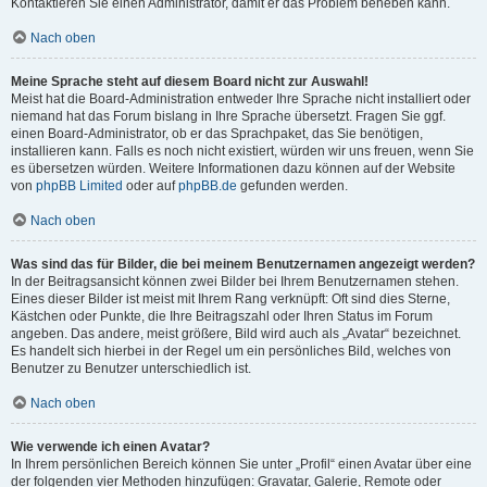
Kontaktieren Sie einen Administrator, damit er das Problem beheben kann.
Nach oben
Meine Sprache steht auf diesem Board nicht zur Auswahl!
Meist hat die Board-Administration entweder Ihre Sprache nicht installiert oder
niemand hat das Forum bislang in Ihre Sprache übersetzt. Fragen Sie ggf.
einen Board-Administrator, ob er das Sprachpaket, das Sie benötigen,
installieren kann. Falls es noch nicht existiert, würden wir uns freuen, wenn Sie
es übersetzen würden. Weitere Informationen dazu können auf der Website
von
phpBB Limited
oder auf
phpBB.de
gefunden werden.
Nach oben
Was sind das für Bilder, die bei meinem Benutzernamen angezeigt werden?
In der Beitragsansicht können zwei Bilder bei Ihrem Benutzernamen stehen.
Eines dieser Bilder ist meist mit Ihrem Rang verknüpft: Oft sind dies Sterne,
Kästchen oder Punkte, die Ihre Beitragszahl oder Ihren Status im Forum
angeben. Das andere, meist größere, Bild wird auch als „Avatar“ bezeichnet.
Es handelt sich hierbei in der Regel um ein persönliches Bild, welches von
Benutzer zu Benutzer unterschiedlich ist.
Nach oben
Wie verwende ich einen Avatar?
In Ihrem persönlichen Bereich können Sie unter „Profil“ einen Avatar über eine
der folgenden vier Methoden hinzufügen: Gravatar, Galerie, Remote oder