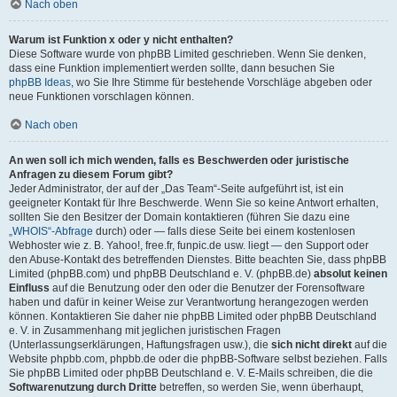
Nach oben
Warum ist Funktion x oder y nicht enthalten?
Diese Software wurde von phpBB Limited geschrieben. Wenn Sie denken,
dass eine Funktion implementiert werden sollte, dann besuchen Sie
phpBB Ideas
, wo Sie Ihre Stimme für bestehende Vorschläge abgeben oder
neue Funktionen vorschlagen können.
Nach oben
An wen soll ich mich wenden, falls es Beschwerden oder juristische
Anfragen zu diesem Forum gibt?
Jeder Administrator, der auf der „Das Team“-Seite aufgeführt ist, ist ein
geeigneter Kontakt für Ihre Beschwerde. Wenn Sie so keine Antwort erhalten,
sollten Sie den Besitzer der Domain kontaktieren (führen Sie dazu eine
„WHOIS“-Abfrage
durch) oder — falls diese Seite bei einem kostenlosen
Webhoster wie z. B. Yahoo!, free.fr, funpic.de usw. liegt — den Support oder
den Abuse-Kontakt des betreffenden Dienstes. Bitte beachten Sie, dass phpBB
Limited (phpBB.com) und phpBB Deutschland e. V. (phpBB.de)
absolut keinen
Einfluss
auf die Benutzung oder den oder die Benutzer der Forensoftware
haben und dafür in keiner Weise zur Verantwortung herangezogen werden
können. Kontaktieren Sie daher nie phpBB Limited oder phpBB Deutschland
e. V. in Zusammenhang mit jeglichen juristischen Fragen
(Unterlassungserklärungen, Haftungsfragen usw.), die
sich nicht direkt
auf die
Website phpbb.com, phpbb.de oder die phpBB-Software selbst beziehen. Falls
Sie phpBB Limited oder phpBB Deutschland e. V. E-Mails schreiben, die die
Softwarenutzung durch Dritte
betreffen, so werden Sie, wenn überhaupt,