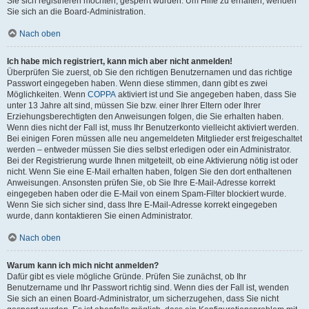
Sie sich registrieren möchten, gesperrt wurden. Um Hilfe zu erhalten, wenden
Sie sich an die Board-Administration.
Nach oben
Ich habe mich registriert, kann mich aber nicht anmelden!
Überprüfen Sie zuerst, ob Sie den richtigen Benutzernamen und das richtige
Passwort eingegeben haben. Wenn diese stimmen, dann gibt es zwei
Möglichkeiten. Wenn
COPPA
aktiviert ist und Sie angegeben haben, dass Sie
unter 13 Jahre alt sind, müssen Sie bzw. einer Ihrer Eltern oder Ihrer
Erziehungsberechtigten den Anweisungen folgen, die Sie erhalten haben.
Wenn dies nicht der Fall ist, muss Ihr Benutzerkonto vielleicht aktiviert werden.
Bei einigen Foren müssen alle neu angemeldeten Mitglieder erst freigeschaltet
werden – entweder müssen Sie dies selbst erledigen oder ein Administrator.
Bei der Registrierung wurde Ihnen mitgeteilt, ob eine Aktivierung nötig ist oder
nicht. Wenn Sie eine E-Mail erhalten haben, folgen Sie den dort enthaltenen
Anweisungen. Ansonsten prüfen Sie, ob Sie Ihre E-Mail-Adresse korrekt
eingegeben haben oder die E-Mail von einem Spam-Filter blockiert wurde.
Wenn Sie sich sicher sind, dass Ihre E-Mail-Adresse korrekt eingegeben
wurde, dann kontaktieren Sie einen Administrator.
Nach oben
Warum kann ich mich nicht anmelden?
Dafür gibt es viele mögliche Gründe. Prüfen Sie zunächst, ob Ihr
Benutzername und Ihr Passwort richtig sind. Wenn dies der Fall ist, wenden
Sie sich an einen Board-Administrator, um sicherzugehen, dass Sie nicht