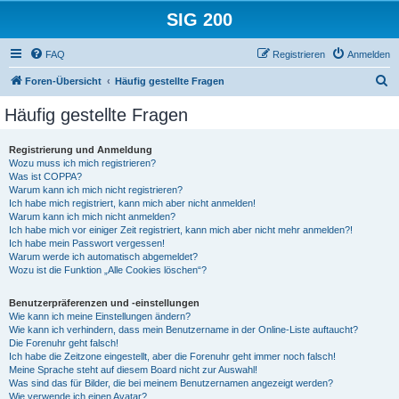
SIG 200
FAQ
Registrieren
Anmelden
S
Foren-Übersicht
Häufig gestellte Fragen
u
Häufig gestellte Fragen
c
h
Registrierung und Anmeldung
Wozu muss ich mich registrieren?
e
Was ist COPPA?
Warum kann ich mich nicht registrieren?
Ich habe mich registriert, kann mich aber nicht anmelden!
Warum kann ich mich nicht anmelden?
Ich habe mich vor einiger Zeit registriert, kann mich aber nicht mehr anmelden?!
Ich habe mein Passwort vergessen!
Warum werde ich automatisch abgemeldet?
Wozu ist die Funktion „Alle Cookies löschen“?
Benutzerpräferenzen und -einstellungen
Wie kann ich meine Einstellungen ändern?
Wie kann ich verhindern, dass mein Benutzername in der Online-Liste auftaucht?
Die Forenuhr geht falsch!
Ich habe die Zeitzone eingestellt, aber die Forenuhr geht immer noch falsch!
Meine Sprache steht auf diesem Board nicht zur Auswahl!
Was sind das für Bilder, die bei meinem Benutzernamen angezeigt werden?
Wie verwende ich einen Avatar?