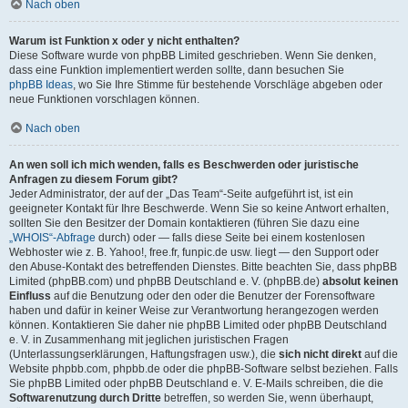
Nach oben
Warum ist Funktion x oder y nicht enthalten?
Diese Software wurde von phpBB Limited geschrieben. Wenn Sie denken,
dass eine Funktion implementiert werden sollte, dann besuchen Sie
phpBB Ideas
, wo Sie Ihre Stimme für bestehende Vorschläge abgeben oder
neue Funktionen vorschlagen können.
Nach oben
An wen soll ich mich wenden, falls es Beschwerden oder juristische
Anfragen zu diesem Forum gibt?
Jeder Administrator, der auf der „Das Team“-Seite aufgeführt ist, ist ein
geeigneter Kontakt für Ihre Beschwerde. Wenn Sie so keine Antwort erhalten,
sollten Sie den Besitzer der Domain kontaktieren (führen Sie dazu eine
„WHOIS“-Abfrage
durch) oder — falls diese Seite bei einem kostenlosen
Webhoster wie z. B. Yahoo!, free.fr, funpic.de usw. liegt — den Support oder
den Abuse-Kontakt des betreffenden Dienstes. Bitte beachten Sie, dass phpBB
Limited (phpBB.com) und phpBB Deutschland e. V. (phpBB.de)
absolut keinen
Einfluss
auf die Benutzung oder den oder die Benutzer der Forensoftware
haben und dafür in keiner Weise zur Verantwortung herangezogen werden
können. Kontaktieren Sie daher nie phpBB Limited oder phpBB Deutschland
e. V. in Zusammenhang mit jeglichen juristischen Fragen
(Unterlassungserklärungen, Haftungsfragen usw.), die
sich nicht direkt
auf die
Website phpbb.com, phpbb.de oder die phpBB-Software selbst beziehen. Falls
Sie phpBB Limited oder phpBB Deutschland e. V. E-Mails schreiben, die die
Softwarenutzung durch Dritte
betreffen, so werden Sie, wenn überhaupt,