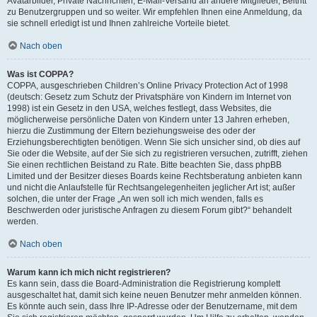
Avatarbilder, Private Nachrichten, E-Mail-Versand an andere Mitglieder, Beitritt
zu Benutzergruppen und so weiter. Wir empfehlen Ihnen eine Anmeldung, da
sie schnell erledigt ist und Ihnen zahlreiche Vorteile bietet.
Nach oben
Was ist COPPA?
COPPA, ausgeschrieben Children’s Online Privacy Protection Act of 1998
(deutsch: Gesetz zum Schutz der Privatsphäre von Kindern im Internet von
1998) ist ein Gesetz in den USA, welches festlegt, dass Websites, die
möglicherweise persönliche Daten von Kindern unter 13 Jahren erheben,
hierzu die Zustimmung der Eltern beziehungsweise des oder der
Erziehungsberechtigten benötigen. Wenn Sie sich unsicher sind, ob dies auf
Sie oder die Website, auf der Sie sich zu registrieren versuchen, zutrifft, ziehen
Sie einen rechtlichen Beistand zu Rate. Bitte beachten Sie, dass phpBB
Limited und der Besitzer dieses Boards keine Rechtsberatung anbieten kann
und nicht die Anlaufstelle für Rechtsangelegenheiten jeglicher Art ist; außer
solchen, die unter der Frage „An wen soll ich mich wenden, falls es
Beschwerden oder juristische Anfragen zu diesem Forum gibt?“ behandelt
werden.
Nach oben
Warum kann ich mich nicht registrieren?
Es kann sein, dass die Board-Administration die Registrierung komplett
ausgeschaltet hat, damit sich keine neuen Benutzer mehr anmelden können.
Es könnte auch sein, dass Ihre IP-Adresse oder der Benutzername, mit dem