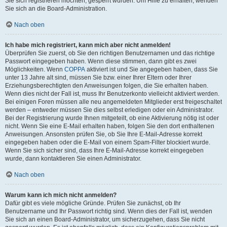
Sie sich registrieren möchten, gesperrt wurden. Um Hilfe zu erhalten, wenden
Sie sich an die Board-Administration.
Nach oben
Ich habe mich registriert, kann mich aber nicht anmelden!
Überprüfen Sie zuerst, ob Sie den richtigen Benutzernamen und das richtige
Passwort eingegeben haben. Wenn diese stimmen, dann gibt es zwei
Möglichkeiten. Wenn
COPPA
aktiviert ist und Sie angegeben haben, dass Sie
unter 13 Jahre alt sind, müssen Sie bzw. einer Ihrer Eltern oder Ihrer
Erziehungsberechtigten den Anweisungen folgen, die Sie erhalten haben.
Wenn dies nicht der Fall ist, muss Ihr Benutzerkonto vielleicht aktiviert werden.
Bei einigen Foren müssen alle neu angemeldeten Mitglieder erst freigeschaltet
werden – entweder müssen Sie dies selbst erledigen oder ein Administrator.
Bei der Registrierung wurde Ihnen mitgeteilt, ob eine Aktivierung nötig ist oder
nicht. Wenn Sie eine E-Mail erhalten haben, folgen Sie den dort enthaltenen
Anweisungen. Ansonsten prüfen Sie, ob Sie Ihre E-Mail-Adresse korrekt
eingegeben haben oder die E-Mail von einem Spam-Filter blockiert wurde.
Wenn Sie sich sicher sind, dass Ihre E-Mail-Adresse korrekt eingegeben
wurde, dann kontaktieren Sie einen Administrator.
Nach oben
Warum kann ich mich nicht anmelden?
Dafür gibt es viele mögliche Gründe. Prüfen Sie zunächst, ob Ihr
Benutzername und Ihr Passwort richtig sind. Wenn dies der Fall ist, wenden
Sie sich an einen Board-Administrator, um sicherzugehen, dass Sie nicht