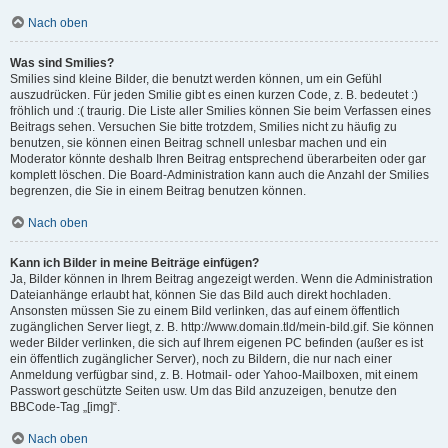
Nach oben
Was sind Smilies?
Smilies sind kleine Bilder, die benutzt werden können, um ein Gefühl
auszudrücken. Für jeden Smilie gibt es einen kurzen Code, z. B. bedeutet :)
fröhlich und :( traurig. Die Liste aller Smilies können Sie beim Verfassen eines
Beitrags sehen. Versuchen Sie bitte trotzdem, Smilies nicht zu häufig zu
benutzen, sie können einen Beitrag schnell unlesbar machen und ein
Moderator könnte deshalb Ihren Beitrag entsprechend überarbeiten oder gar
komplett löschen. Die Board-Administration kann auch die Anzahl der Smilies
begrenzen, die Sie in einem Beitrag benutzen können.
Nach oben
Kann ich Bilder in meine Beiträge einfügen?
Ja, Bilder können in Ihrem Beitrag angezeigt werden. Wenn die Administration
Dateianhänge erlaubt hat, können Sie das Bild auch direkt hochladen.
Ansonsten müssen Sie zu einem Bild verlinken, das auf einem öffentlich
zugänglichen Server liegt, z. B. http://www.domain.tld/mein-bild.gif. Sie können
weder Bilder verlinken, die sich auf Ihrem eigenen PC befinden (außer es ist
ein öffentlich zugänglicher Server), noch zu Bildern, die nur nach einer
Anmeldung verfügbar sind, z. B. Hotmail- oder Yahoo-Mailboxen, mit einem
Passwort geschützte Seiten usw. Um das Bild anzuzeigen, benutze den
BBCode-Tag „[img]“.
Nach oben