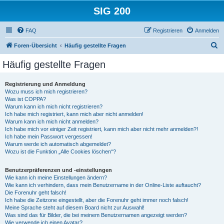
SIG 200
FAQ
Registrieren
Anmelden
S
Foren-Übersicht
Häufig gestellte Fragen
u
Häufig gestellte Fragen
c
h
Registrierung und Anmeldung
Wozu muss ich mich registrieren?
e
Was ist COPPA?
Warum kann ich mich nicht registrieren?
Ich habe mich registriert, kann mich aber nicht anmelden!
Warum kann ich mich nicht anmelden?
Ich habe mich vor einiger Zeit registriert, kann mich aber nicht mehr anmelden?!
Ich habe mein Passwort vergessen!
Warum werde ich automatisch abgemeldet?
Wozu ist die Funktion „Alle Cookies löschen“?
Benutzerpräferenzen und -einstellungen
Wie kann ich meine Einstellungen ändern?
Wie kann ich verhindern, dass mein Benutzername in der Online-Liste auftaucht?
Die Forenuhr geht falsch!
Ich habe die Zeitzone eingestellt, aber die Forenuhr geht immer noch falsch!
Meine Sprache steht auf diesem Board nicht zur Auswahl!
Was sind das für Bilder, die bei meinem Benutzernamen angezeigt werden?
Wie verwende ich einen Avatar?