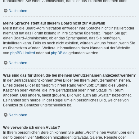
Kontaktieren Sie einen Administrator, damit er das Problem beheben kann.
Nach oben
Meine Sprache steht auf diesem Board nicht zur Auswahl!
Meist hat die Board-Administration entweder Ihre Sprache nicht installiert oder
niemand hat das Forum bislang in Ihre Sprache übersetzt. Fragen Sie ggf.
einen Board-Administrator, ob er das Sprachpaket, das Sie benötigen,
installieren kann. Falls es noch nicht existiert, würden wir uns freuen, wenn Sie
es übersetzen würden. Weitere Informationen dazu können auf der Website
von
phpBB Limited
oder auf
phpBB.de
gefunden werden.
Nach oben
Was sind das für Bilder, die bei meinem Benutzernamen angezeigt werden?
In der Beitragsansicht können zwei Bilder bei Ihrem Benutzernamen stehen.
Eines dieser Bilder ist meist mit Ihrem Rang verknüpft: Oft sind dies Sterne,
Kästchen oder Punkte, die Ihre Beitragszahl oder Ihren Status im Forum
angeben. Das andere, meist größere, Bild wird auch als „Avatar“ bezeichnet.
Es handelt sich hierbei in der Regel um ein persönliches Bild, welches von
Benutzer zu Benutzer unterschiedlich ist.
Nach oben
Wie verwende ich einen Avatar?
In Ihrem persönlichen Bereich können Sie unter „Profil“ einen Avatar über eine
der folgenden vier Methoden hinzufügen: Gravatar, Galerie, Remote oder