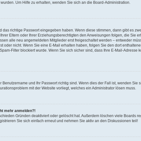
 wurden. Um Hilfe zu erhalten, wenden Sie sich an die Board-Administration.
nd das richtige Passwort eingegeben haben. Wenn diese stimmen, dann gibt es zw
Ihrer Eltern oder Ihrer Erziehungsberechtigten den Anweisungen folgen, die Sie erh
üssen alle neu angemeldeten Mitglieder erst freigeschaltet werden – entweder müsse
 ist oder nicht. Wenn Sie eine E-Mail erhalten haben, folgen Sie den dort enthalte
pam-Filter blockiert wurde. Wenn Sie sich sicher sind, dass Ihre E-Mail-Adresse 
hr Benutzername und Ihr Passwort richtig sind. Wenn dies der Fall ist, wenden Sie
gurationsproblem mit der Website vorliegt, welches ein Administrator lösen muss.
icht mehr anmelden?!
schieden Gründen deaktiviert oder gelöscht hat. Außerdem löschen viele Boards reg
strieren Sie sich einfach erneut und nehmen Sie aktiv an den Diskussionen teil!