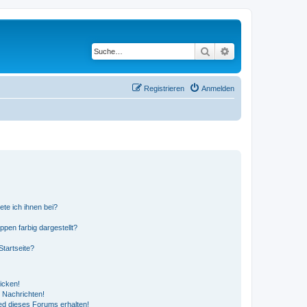
Suche
Erweiterte Suche
Registrieren
Anmelden
ete ich ihnen bei?
en farbig dargestellt?
tartseite?
icken!
 Nachrichten!
ed dieses Forums erhalten!