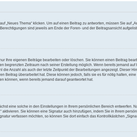
f „Neues Thema“ klicken. Um auf einen Beitrag zu antworten, müssen Sie auf „Ant
e Berechtigungen sind jeweils am Ende der Foren- und der Beitragsansicht aufgeliste
nur Ihre eigenen Beiträge bearbeiten oder löschen. Sie können einen Beitrag bear
nen begrenzten Zeitraum nach seiner Erstellung möglich. Wenn bereits jemand auf Ih
 die Anzahl als auch der letzte Zeitpunkt der Bearbeitungen angezeigt. Dieser Hi
 Beitrag überarbeitet hat. Diese können jedoch, falls sie es für nötig halten, eine 
hen können, wenn bereits jemand darauf geantwortet hat.
hst eine solche in den Einstellungen in Ihrem persönlichen Bereich entwerfen. Na
 aktivieren. Sie können eine Signatur auch hinzufügen, indem Sie in Ihrem persö
gnatur verfassen möchten, so können Sie dort einfach das Kontrollkästchen „Signa