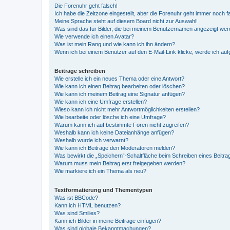
Die Forenuhr geht falsch!
Ich habe die Zeitzone eingestellt, aber die Forenuhr geht immer noch f
Meine Sprache steht auf diesem Board nicht zur Auswahl!
Was sind das für Bilder, die bei meinem Benutzernamen angezeigt we
Wie verwende ich einen Avatar?
Was ist mein Rang und wie kann ich ihn ändern?
Wenn ich bei einem Benutzer auf den E-Mail-Link klicke, werde ich au
Beiträge schreiben
Wie erstelle ich ein neues Thema oder eine Antwort?
Wie kann ich einen Beitrag bearbeiten oder löschen?
Wie kann ich meinem Beitrag eine Signatur anfügen?
Wie kann ich eine Umfrage erstellen?
Wieso kann ich nicht mehr Antwortmöglichkeiten erstellen?
Wie bearbeite oder lösche ich eine Umfrage?
Warum kann ich auf bestimmte Foren nicht zugreifen?
Weshalb kann ich keine Dateianhänge anfügen?
Weshalb wurde ich verwarnt?
Wie kann ich Beiträge den Moderatoren melden?
Was bewirkt die „Speichern“-Schaltfläche beim Schreiben eines Beitra
Warum muss mein Beitrag erst freigegeben werden?
Wie markiere ich ein Thema als neu?
Textformatierung und Thementypen
Was ist BBCode?
Kann ich HTML benutzen?
Was sind Smilies?
Kann ich Bilder in meine Beiträge einfügen?
Was sind globale Bekanntmachungen?