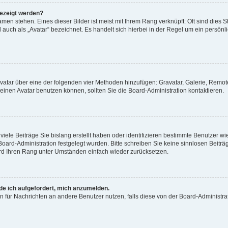
gezeigt werden?
men stehen. Eines dieser Bilder ist meist mit Ihrem Rang verknüpft: Oft sind dies S
auch als „Avatar“ bezeichnet. Es handelt sich hierbei in der Regel um ein persönl
 Avatar über eine der folgenden vier Methoden hinzufügen: Gravatar, Galerie, Rem
inen Avatar benutzen können, sollten Sie die Board-Administration kontaktieren.
iele Beiträge Sie bislang erstellt haben oder identifizieren bestimmte Benutzer
 Board-Administration festgelegt wurden. Bitte schreiben Sie keine sinnlosen Beit
wird Ihren Rang unter Umständen einfach wieder zurücksetzen.
rde ich aufgefordert, mich anzumelden.
ion für Nachrichten an andere Benutzer nutzen, falls diese von der Board-Administ