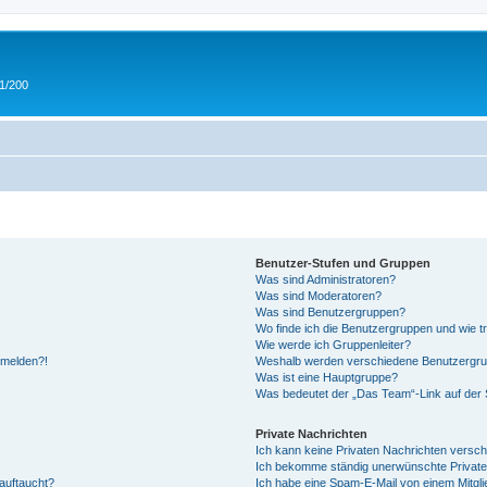
 1/200
Benutzer-Stufen und Gruppen
Was sind Administratoren?
Was sind Moderatoren?
Was sind Benutzergruppen?
Wo finde ich die Benutzergruppen und wie tr
Wie werde ich Gruppenleiter?
anmelden?!
Weshalb werden verschiedene Benutzergrupp
Was ist eine Hauptgruppe?
Was bedeutet der „Das Team“-Link auf der S
Private Nachrichten
Ich kann keine Privaten Nachrichten versch
Ich bekomme ständig unerwünschte Private
auftaucht?
Ich habe eine Spam-E-Mail von einem Mitgli