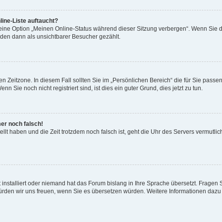
ine-Liste auftaucht?
 eine Option „Meinen Online-Status während dieser Sitzung verbergen“. Wenn Sie d
rden dann als unsichtbarer Besucher gezählt.
n Zeitzone. In diesem Fall sollten Sie im „Persönlichen Bereich“ die für Sie passend
 Sie noch nicht registriert sind, ist dies ein guter Grund, dies jetzt zu tun.
mer noch falsch!
ellt haben und die Zeit trotzdem noch falsch ist, geht die Uhr des Servers vermutlic
 installiert oder niemand hat das Forum bislang in Ihre Sprache übersetzt. Fragen 
t, würden wir uns freuen, wenn Sie es übersetzen würden. Weitere Informationen da