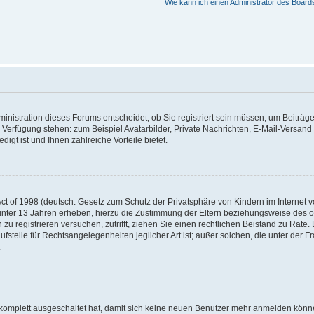
Wie kann ich einen Administrator des Board
nistration dieses Forums entscheidet, ob Sie registriert sein müssen, um Beiträge z
ur Verfügung stehen: zum Beispiel Avatarbilder, Private Nachrichten, E-Mail-Versand
igt ist und Ihnen zahlreiche Vorteile bietet.
t of 1998 (deutsch: Gesetz zum Schutz der Privatsphäre von Kindern im Internet vo
unter 13 Jahren erheben, hierzu die Zustimmung der Eltern beziehungsweise des o
h zu registrieren versuchen, zutrifft, ziehen Sie einen rechtlichen Beistand zu Rat
stelle für Rechtsangelegenheiten jeglicher Art ist; außer solchen, die unter der 
.
 komplett ausgeschaltet hat, damit sich keine neuen Benutzer mehr anmelden könne