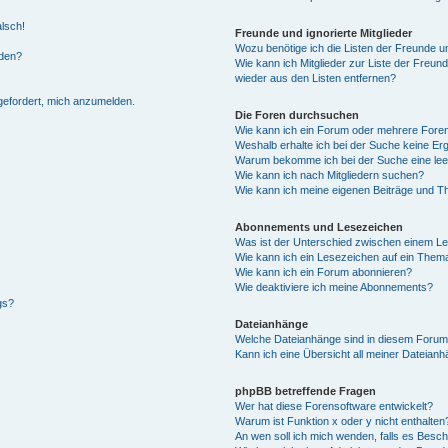
alsch!
Freunde und ignorierte Mitglieder
Wozu benötige ich die Listen der Freunde un
rden?
Wie kann ich Mitglieder zur Liste der Freund
wieder aus den Listen entfernen?
fgefordert, mich anzumelden.
Die Foren durchsuchen
Wie kann ich ein Forum oder mehrere For
Weshalb erhalte ich bei der Suche keine Er
Warum bekomme ich bei der Suche eine lee
Wie kann ich nach Mitgliedern suchen?
Wie kann ich meine eigenen Beiträge und T
Abonnements und Lesezeichen
Was ist der Unterschied zwischen einem L
Wie kann ich ein Lesezeichen auf ein Them
Wie kann ich ein Forum abonnieren?
Wie deaktiviere ich meine Abonnements?
gs?
Dateianhänge
Welche Dateianhänge sind in diesem Forum
Kann ich eine Übersicht all meiner Dateian
phpBB betreffende Fragen
Wer hat diese Forensoftware entwickelt?
Warum ist Funktion x oder y nicht enthalten
An wen soll ich mich wenden, falls es Besc