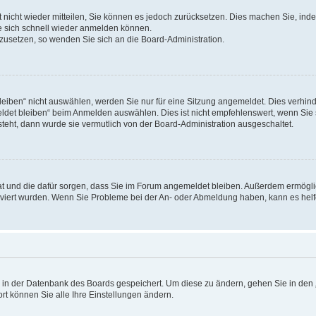
rt nicht wieder mitteilen, Sie können es jedoch zurücksetzen. Dies machen Sie, in
e sich schnell wieder anmelden können.
ckzusetzen, so wenden Sie sich an die Board-Administration.
ben“ nicht auswählen, werden Sie nur für eine Sitzung angemeldet. Dies verhinde
et bleiben“ beim Anmelden auswählen. Dies ist nicht empfehlenswert, wenn Sie s
steht, dann wurde sie vermutlich von der Board-Administration ausgeschaltet.
 hat und die dafür sorgen, dass Sie im Forum angemeldet bleiben. Außerdem ermögl
ktiviert wurden. Wenn Sie Probleme bei der An- oder Abmeldung haben, kann es hel
en in der Datenbank des Boards gespeichert. Um diese zu ändern, gehen Sie in den 
rt können Sie alle Ihre Einstellungen ändern.