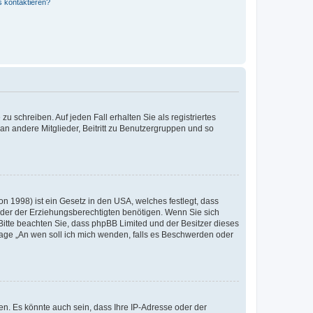
s kontaktieren?
u schreiben. Auf jeden Fall erhalten Sie als registriertes
 an andere Mitglieder, Beitritt zu Benutzergruppen und so
n 1998) ist ein Gesetz in den USA, welches festlegt, dass
der der Erziehungsberechtigten benötigen. Wenn Sie sich
e. Bitte beachten Sie, dass phpBB Limited und der Besitzer dieses
Frage „An wen soll ich mich wenden, falls es Beschwerden oder
n. Es könnte auch sein, dass Ihre IP-Adresse oder der