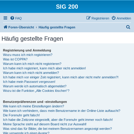
SIG 200
FAQ
Registrieren
Anmelden
S
Foren-Übersicht
Häufig gestellte Fragen
u
Häufig gestellte Fragen
c
h
Registrierung und Anmeldung
Wozu muss ich mich registrieren?
e
Was ist COPPA?
Warum kann ich mich nicht registrieren?
Ich habe mich registriert, kann mich aber nicht anmelden!
Warum kann ich mich nicht anmelden?
Ich habe mich vor einiger Zeit registriert, kann mich aber nicht mehr anmelden?!
Ich habe mein Passwort vergessen!
Warum werde ich automatisch abgemeldet?
Wozu ist die Funktion „Alle Cookies löschen“?
Benutzerpräferenzen und -einstellungen
Wie kann ich meine Einstellungen ändern?
Wie kann ich verhindern, dass mein Benutzername in der Online-Liste auftaucht?
Die Forenuhr geht falsch!
Ich habe die Zeitzone eingestellt, aber die Forenuhr geht immer noch falsch!
Meine Sprache steht auf diesem Board nicht zur Auswahl!
Was sind das für Bilder, die bei meinem Benutzernamen angezeigt werden?
Wie verwende ich einen Avatar?