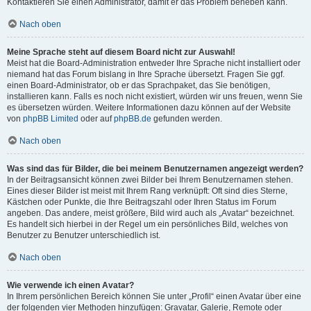
Kontaktieren Sie einen Administrator, damit er das Problem beheben kann.
Nach oben
Meine Sprache steht auf diesem Board nicht zur Auswahl!
Meist hat die Board-Administration entweder Ihre Sprache nicht installiert oder
niemand hat das Forum bislang in Ihre Sprache übersetzt. Fragen Sie ggf.
einen Board-Administrator, ob er das Sprachpaket, das Sie benötigen,
installieren kann. Falls es noch nicht existiert, würden wir uns freuen, wenn Sie
es übersetzen würden. Weitere Informationen dazu können auf der Website
von
phpBB Limited
oder auf
phpBB.de
gefunden werden.
Nach oben
Was sind das für Bilder, die bei meinem Benutzernamen angezeigt werden?
In der Beitragsansicht können zwei Bilder bei Ihrem Benutzernamen stehen.
Eines dieser Bilder ist meist mit Ihrem Rang verknüpft: Oft sind dies Sterne,
Kästchen oder Punkte, die Ihre Beitragszahl oder Ihren Status im Forum
angeben. Das andere, meist größere, Bild wird auch als „Avatar“ bezeichnet.
Es handelt sich hierbei in der Regel um ein persönliches Bild, welches von
Benutzer zu Benutzer unterschiedlich ist.
Nach oben
Wie verwende ich einen Avatar?
In Ihrem persönlichen Bereich können Sie unter „Profil“ einen Avatar über eine
der folgenden vier Methoden hinzufügen: Gravatar, Galerie, Remote oder