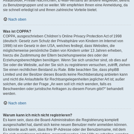
Avatarbilder, Private Nachrichten, E-Mail-Versand an andere Mitglieder, Beitritt
zu Benutzergruppen und so weiter. Wir empfehlen Ihnen eine Anmeldung, da
sie schnell erledigt ist und Ihnen zahlreiche Vorteile bietet.
Nach oben
Was ist COPPA?
COPPA, ausgeschrieben Children’s Online Privacy Protection Act of 1998
(deutsch: Gesetz zum Schutz der Privatsphäre von Kindern im Internet von
1998) ist ein Gesetz in den USA, welches festlegt, dass Websites, die
möglicherweise persönliche Daten von Kindern unter 13 Jahren erheben,
hierzu die Zustimmung der Eltern beziehungsweise des oder der
Erziehungsberechtigten benötigen. Wenn Sie sich unsicher sind, ob dies auf
Sie oder die Website, auf der Sie sich zu registrieren versuchen, zutrifft, ziehen
Sie einen rechtlichen Beistand zu Rate. Bitte beachten Sie, dass phpBB
Limited und der Besitzer dieses Boards keine Rechtsberatung anbieten kann
und nicht die Anlaufstelle für Rechtsangelegenheiten jeglicher Art ist; außer
solchen, die unter der Frage „An wen soll ich mich wenden, falls es
Beschwerden oder juristische Anfragen zu diesem Forum gibt?“ behandelt
werden.
Nach oben
Warum kann ich mich nicht registrieren?
Es kann sein, dass die Board-Administration die Registrierung komplett
ausgeschaltet hat, damit sich keine neuen Benutzer mehr anmelden können.
Es könnte auch sein, dass Ihre IP-Adresse oder der Benutzername, mit dem