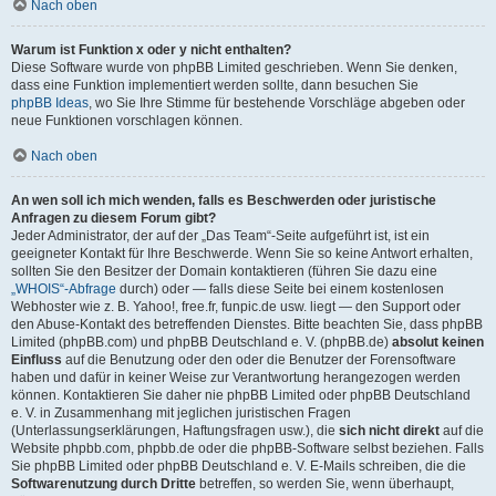
Nach oben
Warum ist Funktion x oder y nicht enthalten?
Diese Software wurde von phpBB Limited geschrieben. Wenn Sie denken,
dass eine Funktion implementiert werden sollte, dann besuchen Sie
phpBB Ideas
, wo Sie Ihre Stimme für bestehende Vorschläge abgeben oder
neue Funktionen vorschlagen können.
Nach oben
An wen soll ich mich wenden, falls es Beschwerden oder juristische
Anfragen zu diesem Forum gibt?
Jeder Administrator, der auf der „Das Team“-Seite aufgeführt ist, ist ein
geeigneter Kontakt für Ihre Beschwerde. Wenn Sie so keine Antwort erhalten,
sollten Sie den Besitzer der Domain kontaktieren (führen Sie dazu eine
„WHOIS“-Abfrage
durch) oder — falls diese Seite bei einem kostenlosen
Webhoster wie z. B. Yahoo!, free.fr, funpic.de usw. liegt — den Support oder
den Abuse-Kontakt des betreffenden Dienstes. Bitte beachten Sie, dass phpBB
Limited (phpBB.com) und phpBB Deutschland e. V. (phpBB.de)
absolut keinen
Einfluss
auf die Benutzung oder den oder die Benutzer der Forensoftware
haben und dafür in keiner Weise zur Verantwortung herangezogen werden
können. Kontaktieren Sie daher nie phpBB Limited oder phpBB Deutschland
e. V. in Zusammenhang mit jeglichen juristischen Fragen
(Unterlassungserklärungen, Haftungsfragen usw.), die
sich nicht direkt
auf die
Website phpbb.com, phpbb.de oder die phpBB-Software selbst beziehen. Falls
Sie phpBB Limited oder phpBB Deutschland e. V. E-Mails schreiben, die die
Softwarenutzung durch Dritte
betreffen, so werden Sie, wenn überhaupt,