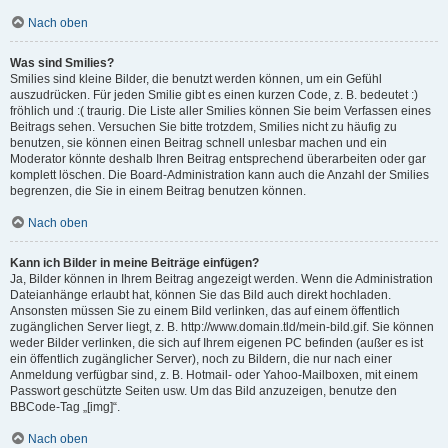
Nach oben
Was sind Smilies?
Smilies sind kleine Bilder, die benutzt werden können, um ein Gefühl
auszudrücken. Für jeden Smilie gibt es einen kurzen Code, z. B. bedeutet :)
fröhlich und :( traurig. Die Liste aller Smilies können Sie beim Verfassen eines
Beitrags sehen. Versuchen Sie bitte trotzdem, Smilies nicht zu häufig zu
benutzen, sie können einen Beitrag schnell unlesbar machen und ein
Moderator könnte deshalb Ihren Beitrag entsprechend überarbeiten oder gar
komplett löschen. Die Board-Administration kann auch die Anzahl der Smilies
begrenzen, die Sie in einem Beitrag benutzen können.
Nach oben
Kann ich Bilder in meine Beiträge einfügen?
Ja, Bilder können in Ihrem Beitrag angezeigt werden. Wenn die Administration
Dateianhänge erlaubt hat, können Sie das Bild auch direkt hochladen.
Ansonsten müssen Sie zu einem Bild verlinken, das auf einem öffentlich
zugänglichen Server liegt, z. B. http://www.domain.tld/mein-bild.gif. Sie können
weder Bilder verlinken, die sich auf Ihrem eigenen PC befinden (außer es ist
ein öffentlich zugänglicher Server), noch zu Bildern, die nur nach einer
Anmeldung verfügbar sind, z. B. Hotmail- oder Yahoo-Mailboxen, mit einem
Passwort geschützte Seiten usw. Um das Bild anzuzeigen, benutze den
BBCode-Tag „[img]“.
Nach oben