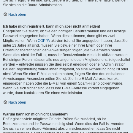
Sie sich registrieren möchten, gesperrt wurden. Um Hilfe zu erhalten, wenden
Sie sich an die Board-Administration.
Nach oben
Ich habe mich registriert, kann mich aber nicht anmelden!
Überprüfen Sie zuerst, ob Sie den richtigen Benutzernamen und das richtige
Passwort eingegeben haben. Wenn diese stimmen, dann gibt es zwei
Möglichkeiten. Wenn
COPPA
aktiviert ist und Sie angegeben haben, dass Sie
unter 13 Jahre alt sind, müssen Sie bzw. einer Ihrer Eltern oder Ihrer
Erziehungsberechtigten den Anweisungen folgen, die Sie erhalten haben.
Wenn dies nicht der Fall ist, muss Ihr Benutzerkonto vielleicht aktiviert werden.
Bei einigen Foren müssen alle neu angemeldeten Mitglieder erst freigeschaltet
werden – entweder müssen Sie dies selbst erledigen oder ein Administrator.
Bei der Registrierung wurde Ihnen mitgeteilt, ob eine Aktivierung nötig ist oder
nicht. Wenn Sie eine E-Mail erhalten haben, folgen Sie den dort enthaltenen
Anweisungen. Ansonsten prüfen Sie, ob Sie Ihre E-Mail-Adresse korrekt
eingegeben haben oder die E-Mail von einem Spam-Filter blockiert wurde.
Wenn Sie sich sicher sind, dass Ihre E-Mail-Adresse korrekt eingegeben
wurde, dann kontaktieren Sie einen Administrator.
Nach oben
Warum kann ich mich nicht anmelden?
Dafür gibt es viele mögliche Gründe. Prüfen Sie zunächst, ob Ihr
Benutzername und Ihr Passwort richtig sind. Wenn dies der Fall ist, wenden
Sie sich an einen Board-Administrator, um sicherzugehen, dass Sie nicht