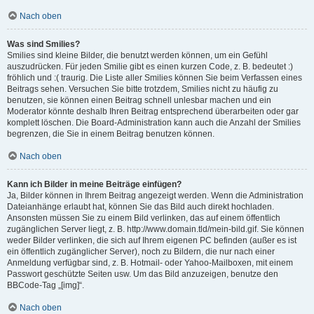
Nach oben
Was sind Smilies?
Smilies sind kleine Bilder, die benutzt werden können, um ein Gefühl
auszudrücken. Für jeden Smilie gibt es einen kurzen Code, z. B. bedeutet :)
fröhlich und :( traurig. Die Liste aller Smilies können Sie beim Verfassen eines
Beitrags sehen. Versuchen Sie bitte trotzdem, Smilies nicht zu häufig zu
benutzen, sie können einen Beitrag schnell unlesbar machen und ein
Moderator könnte deshalb Ihren Beitrag entsprechend überarbeiten oder gar
komplett löschen. Die Board-Administration kann auch die Anzahl der Smilies
begrenzen, die Sie in einem Beitrag benutzen können.
Nach oben
Kann ich Bilder in meine Beiträge einfügen?
Ja, Bilder können in Ihrem Beitrag angezeigt werden. Wenn die Administration
Dateianhänge erlaubt hat, können Sie das Bild auch direkt hochladen.
Ansonsten müssen Sie zu einem Bild verlinken, das auf einem öffentlich
zugänglichen Server liegt, z. B. http://www.domain.tld/mein-bild.gif. Sie können
weder Bilder verlinken, die sich auf Ihrem eigenen PC befinden (außer es ist
ein öffentlich zugänglicher Server), noch zu Bildern, die nur nach einer
Anmeldung verfügbar sind, z. B. Hotmail- oder Yahoo-Mailboxen, mit einem
Passwort geschützte Seiten usw. Um das Bild anzuzeigen, benutze den
BBCode-Tag „[img]“.
Nach oben