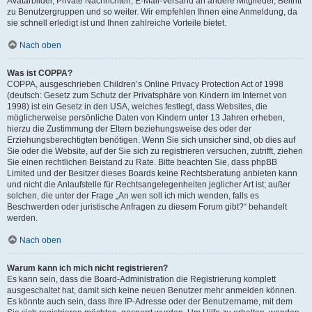
Avatarbilder, Private Nachrichten, E-Mail-Versand an andere Mitglieder, Beitritt
zu Benutzergruppen und so weiter. Wir empfehlen Ihnen eine Anmeldung, da
sie schnell erledigt ist und Ihnen zahlreiche Vorteile bietet.
Nach oben
Was ist COPPA?
COPPA, ausgeschrieben Children’s Online Privacy Protection Act of 1998
(deutsch: Gesetz zum Schutz der Privatsphäre von Kindern im Internet von
1998) ist ein Gesetz in den USA, welches festlegt, dass Websites, die
möglicherweise persönliche Daten von Kindern unter 13 Jahren erheben,
hierzu die Zustimmung der Eltern beziehungsweise des oder der
Erziehungsberechtigten benötigen. Wenn Sie sich unsicher sind, ob dies auf
Sie oder die Website, auf der Sie sich zu registrieren versuchen, zutrifft, ziehen
Sie einen rechtlichen Beistand zu Rate. Bitte beachten Sie, dass phpBB
Limited und der Besitzer dieses Boards keine Rechtsberatung anbieten kann
und nicht die Anlaufstelle für Rechtsangelegenheiten jeglicher Art ist; außer
solchen, die unter der Frage „An wen soll ich mich wenden, falls es
Beschwerden oder juristische Anfragen zu diesem Forum gibt?“ behandelt
werden.
Nach oben
Warum kann ich mich nicht registrieren?
Es kann sein, dass die Board-Administration die Registrierung komplett
ausgeschaltet hat, damit sich keine neuen Benutzer mehr anmelden können.
Es könnte auch sein, dass Ihre IP-Adresse oder der Benutzername, mit dem