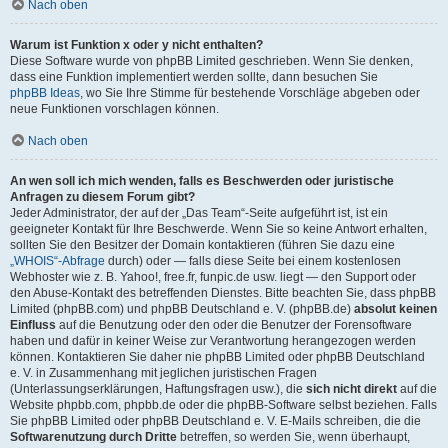
Nach oben
Warum ist Funktion x oder y nicht enthalten?
Diese Software wurde von phpBB Limited geschrieben. Wenn Sie denken,
dass eine Funktion implementiert werden sollte, dann besuchen Sie
phpBB Ideas
, wo Sie Ihre Stimme für bestehende Vorschläge abgeben oder
neue Funktionen vorschlagen können.
Nach oben
An wen soll ich mich wenden, falls es Beschwerden oder juristische
Anfragen zu diesem Forum gibt?
Jeder Administrator, der auf der „Das Team“-Seite aufgeführt ist, ist ein
geeigneter Kontakt für Ihre Beschwerde. Wenn Sie so keine Antwort erhalten,
sollten Sie den Besitzer der Domain kontaktieren (führen Sie dazu eine
„WHOIS“-Abfrage
durch) oder — falls diese Seite bei einem kostenlosen
Webhoster wie z. B. Yahoo!, free.fr, funpic.de usw. liegt — den Support oder
den Abuse-Kontakt des betreffenden Dienstes. Bitte beachten Sie, dass phpBB
Limited (phpBB.com) und phpBB Deutschland e. V. (phpBB.de)
absolut keinen
Einfluss
auf die Benutzung oder den oder die Benutzer der Forensoftware
haben und dafür in keiner Weise zur Verantwortung herangezogen werden
können. Kontaktieren Sie daher nie phpBB Limited oder phpBB Deutschland
e. V. in Zusammenhang mit jeglichen juristischen Fragen
(Unterlassungserklärungen, Haftungsfragen usw.), die
sich nicht direkt
auf die
Website phpbb.com, phpbb.de oder die phpBB-Software selbst beziehen. Falls
Sie phpBB Limited oder phpBB Deutschland e. V. E-Mails schreiben, die die
Softwarenutzung durch Dritte
betreffen, so werden Sie, wenn überhaupt,