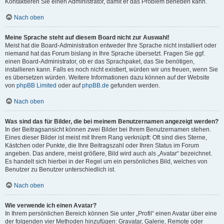
Kontaktieren Sie einen Administrator, damit er das Problem beheben kann.
Nach oben
Meine Sprache steht auf diesem Board nicht zur Auswahl!
Meist hat die Board-Administration entweder Ihre Sprache nicht installiert oder
niemand hat das Forum bislang in Ihre Sprache übersetzt. Fragen Sie ggf.
einen Board-Administrator, ob er das Sprachpaket, das Sie benötigen,
installieren kann. Falls es noch nicht existiert, würden wir uns freuen, wenn Sie
es übersetzen würden. Weitere Informationen dazu können auf der Website
von
phpBB Limited
oder auf
phpBB.de
gefunden werden.
Nach oben
Was sind das für Bilder, die bei meinem Benutzernamen angezeigt werden?
In der Beitragsansicht können zwei Bilder bei Ihrem Benutzernamen stehen.
Eines dieser Bilder ist meist mit Ihrem Rang verknüpft: Oft sind dies Sterne,
Kästchen oder Punkte, die Ihre Beitragszahl oder Ihren Status im Forum
angeben. Das andere, meist größere, Bild wird auch als „Avatar“ bezeichnet.
Es handelt sich hierbei in der Regel um ein persönliches Bild, welches von
Benutzer zu Benutzer unterschiedlich ist.
Nach oben
Wie verwende ich einen Avatar?
In Ihrem persönlichen Bereich können Sie unter „Profil“ einen Avatar über eine
der folgenden vier Methoden hinzufügen: Gravatar, Galerie, Remote oder