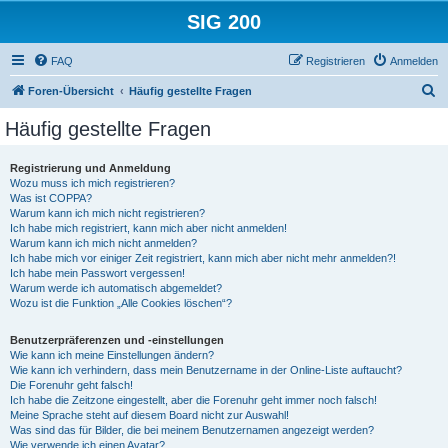
SIG 200
FAQ
Registrieren
Anmelden
S
Foren-Übersicht
Häufig gestellte Fragen
u
Häufig gestellte Fragen
c
h
Registrierung und Anmeldung
Wozu muss ich mich registrieren?
e
Was ist COPPA?
Warum kann ich mich nicht registrieren?
Ich habe mich registriert, kann mich aber nicht anmelden!
Warum kann ich mich nicht anmelden?
Ich habe mich vor einiger Zeit registriert, kann mich aber nicht mehr anmelden?!
Ich habe mein Passwort vergessen!
Warum werde ich automatisch abgemeldet?
Wozu ist die Funktion „Alle Cookies löschen“?
Benutzerpräferenzen und -einstellungen
Wie kann ich meine Einstellungen ändern?
Wie kann ich verhindern, dass mein Benutzername in der Online-Liste auftaucht?
Die Forenuhr geht falsch!
Ich habe die Zeitzone eingestellt, aber die Forenuhr geht immer noch falsch!
Meine Sprache steht auf diesem Board nicht zur Auswahl!
Was sind das für Bilder, die bei meinem Benutzernamen angezeigt werden?
Wie verwende ich einen Avatar?