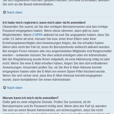
Sie sich registrieren möchten, gesperrt wurden. Um Hilfe zu erhalten, wenden
Sie sich an die Board-Administration.
Nach oben
Ich habe mich registriert, kann mich aber nicht anmelden!
Überprüfen Sie zuerst, ob Sie den richtigen Benutzernamen und das richtige
Passwort eingegeben haben. Wenn diese stimmen, dann gibt es zwei
Möglichkeiten. Wenn
COPPA
aktiviert ist und Sie angegeben haben, dass Sie
unter 13 Jahre alt sind, müssen Sie bzw. einer Ihrer Eltern oder Ihrer
Erziehungsberechtigten den Anweisungen folgen, die Sie erhalten haben.
Wenn dies nicht der Fall ist, muss Ihr Benutzerkonto vielleicht aktiviert werden.
Bei einigen Foren müssen alle neu angemeldeten Mitglieder erst freigeschaltet
werden – entweder müssen Sie dies selbst erledigen oder ein Administrator.
Bei der Registrierung wurde Ihnen mitgeteilt, ob eine Aktivierung nötig ist oder
nicht. Wenn Sie eine E-Mail erhalten haben, folgen Sie den dort enthaltenen
Anweisungen. Ansonsten prüfen Sie, ob Sie Ihre E-Mail-Adresse korrekt
eingegeben haben oder die E-Mail von einem Spam-Filter blockiert wurde.
Wenn Sie sich sicher sind, dass Ihre E-Mail-Adresse korrekt eingegeben
wurde, dann kontaktieren Sie einen Administrator.
Nach oben
Warum kann ich mich nicht anmelden?
Dafür gibt es viele mögliche Gründe. Prüfen Sie zunächst, ob Ihr
Benutzername und Ihr Passwort richtig sind. Wenn dies der Fall ist, wenden
Sie sich an einen Board-Administrator, um sicherzugehen, dass Sie nicht