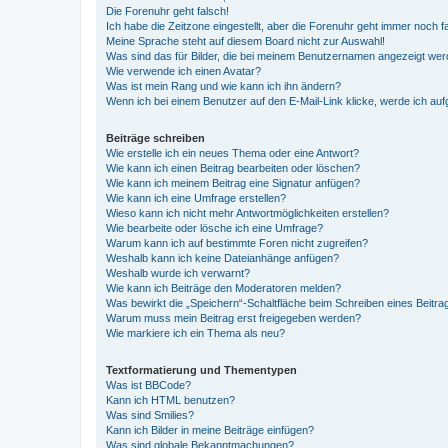
Die Forenuhr geht falsch!
Ich habe die Zeitzone eingestellt, aber die Forenuhr geht immer noch f
Meine Sprache steht auf diesem Board nicht zur Auswahl!
Was sind das für Bilder, die bei meinem Benutzernamen angezeigt we
Wie verwende ich einen Avatar?
Was ist mein Rang und wie kann ich ihn ändern?
Wenn ich bei einem Benutzer auf den E-Mail-Link klicke, werde ich au
Beiträge schreiben
Wie erstelle ich ein neues Thema oder eine Antwort?
Wie kann ich einen Beitrag bearbeiten oder löschen?
Wie kann ich meinem Beitrag eine Signatur anfügen?
Wie kann ich eine Umfrage erstellen?
Wieso kann ich nicht mehr Antwortmöglichkeiten erstellen?
Wie bearbeite oder lösche ich eine Umfrage?
Warum kann ich auf bestimmte Foren nicht zugreifen?
Weshalb kann ich keine Dateianhänge anfügen?
Weshalb wurde ich verwarnt?
Wie kann ich Beiträge den Moderatoren melden?
Was bewirkt die „Speichern“-Schaltfläche beim Schreiben eines Beitra
Warum muss mein Beitrag erst freigegeben werden?
Wie markiere ich ein Thema als neu?
Textformatierung und Thementypen
Was ist BBCode?
Kann ich HTML benutzen?
Was sind Smilies?
Kann ich Bilder in meine Beiträge einfügen?
Was sind globale Bekanntmachungen?