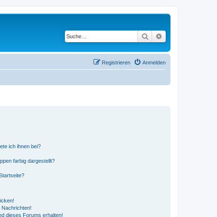
Suche
Erweiterte Suche
Registrieren
Anmelden
ete ich ihnen bei?
en farbig dargestellt?
tartseite?
icken!
 Nachrichten!
ed dieses Forums erhalten!