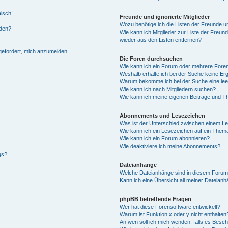
alsch!
Freunde und ignorierte Mitglieder
Wozu benötige ich die Listen der Freunde un
rden?
Wie kann ich Mitglieder zur Liste der Freund
wieder aus den Listen entfernen?
fgefordert, mich anzumelden.
Die Foren durchsuchen
Wie kann ich ein Forum oder mehrere For
Weshalb erhalte ich bei der Suche keine Er
Warum bekomme ich bei der Suche eine lee
Wie kann ich nach Mitgliedern suchen?
Wie kann ich meine eigenen Beiträge und T
Abonnements und Lesezeichen
Was ist der Unterschied zwischen einem L
Wie kann ich ein Lesezeichen auf ein Them
Wie kann ich ein Forum abonnieren?
Wie deaktiviere ich meine Abonnements?
gs?
Dateianhänge
Welche Dateianhänge sind in diesem Forum
Kann ich eine Übersicht all meiner Dateian
phpBB betreffende Fragen
Wer hat diese Forensoftware entwickelt?
Warum ist Funktion x oder y nicht enthalten
An wen soll ich mich wenden, falls es Besc