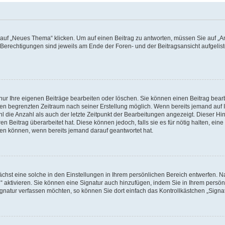
f „Neues Thema“ klicken. Um auf einen Beitrag zu antworten, müssen Sie auf „Ant
e Berechtigungen sind jeweils am Ende der Foren- und der Beitragsansicht aufgeliste
nur Ihre eigenen Beiträge bearbeiten oder löschen. Sie können einen Beitrag bear
nen begrenzten Zeitraum nach seiner Erstellung möglich. Wenn bereits jemand auf Ih
 die Anzahl als auch der letzte Zeitpunkt der Bearbeitungen angezeigt. Dieser Hi
 Beitrag überarbeitet hat. Diese können jedoch, falls sie es für nötig halten, eine 
hen können, wenn bereits jemand darauf geantwortet hat.
hst eine solche in den Einstellungen in Ihrem persönlichen Bereich entwerfen. Na
 aktivieren. Sie können eine Signatur auch hinzufügen, indem Sie in Ihrem persö
gnatur verfassen möchten, so können Sie dort einfach das Kontrollkästchen „Signa