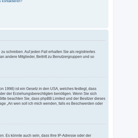
s kontaktieren?
u schreiben. Auf jeden Fall erhalten Sie als registriertes
 an andere Mitglieder, Beitritt zu Benutzergruppen und so
n 1998) ist ein Gesetz in den USA, welches festlegt, dass
der der Erziehungsberechtigten benötigen. Wenn Sie sich
e. Bitte beachten Sie, dass phpBB Limited und der Besitzer dieses
Frage „An wen soll ich mich wenden, falls es Beschwerden oder
n. Es könnte auch sein, dass Ihre IP-Adresse oder der