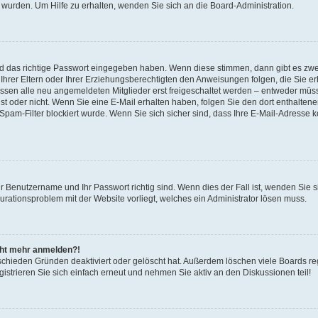
 wurden. Um Hilfe zu erhalten, wenden Sie sich an die Board-Administration.
nd das richtige Passwort eingegeben haben. Wenn diese stimmen, dann gibt es zw
Ihrer Eltern oder Ihrer Erziehungsberechtigten den Anweisungen folgen, die Sie erh
üssen alle neu angemeldeten Mitglieder erst freigeschaltet werden – entweder müsse
 ist oder nicht. Wenn Sie eine E-Mail erhalten haben, folgen Sie den dort enthalte
pam-Filter blockiert wurde. Wenn Sie sich sicher sind, dass Ihre E-Mail-Adresse 
hr Benutzername und Ihr Passwort richtig sind. Wenn dies der Fall ist, wenden Sie
gurationsproblem mit der Website vorliegt, welches ein Administrator lösen muss.
icht mehr anmelden?!
schieden Gründen deaktiviert oder gelöscht hat. Außerdem löschen viele Boards reg
strieren Sie sich einfach erneut und nehmen Sie aktiv an den Diskussionen teil!