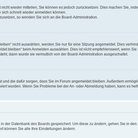
rt nicht wieder mitteilen, Sie können es jedoch zurücksetzen. Dies machen Sie, in
e sich schnell wieder anmelden können.
ckzusetzen, so wenden Sie sich an die Board-Administration.
ben“ nicht auswählen, werden Sie nur für eine Sitzung angemeldet. Dies verhinde
et bleiben“ beim Anmelden auswählen. Dies ist nicht empfehlenswert, wenn Sie s
steht, dann wurde sie vermutlich von der Board-Administration ausgeschaltet.
 hat und die dafür sorgen, dass Sie im Forum angemeldet bleiben. Außerdem ermögl
ktiviert wurden. Wenn Sie Probleme bei der An- oder Abmeldung haben, kann es hel
en in der Datenbank des Boards gespeichert. Um diese zu ändern, gehen Sie in den 
rt können Sie alle Ihre Einstellungen ändern.