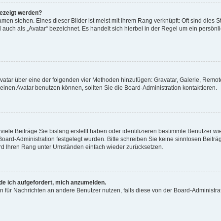
gezeigt werden?
men stehen. Eines dieser Bilder ist meist mit Ihrem Rang verknüpft: Oft sind dies S
auch als „Avatar“ bezeichnet. Es handelt sich hierbei in der Regel um ein persönl
 Avatar über eine der folgenden vier Methoden hinzufügen: Gravatar, Galerie, Rem
inen Avatar benutzen können, sollten Sie die Board-Administration kontaktieren.
iele Beiträge Sie bislang erstellt haben oder identifizieren bestimmte Benutzer
 Board-Administration festgelegt wurden. Bitte schreiben Sie keine sinnlosen Beit
wird Ihren Rang unter Umständen einfach wieder zurücksetzen.
rde ich aufgefordert, mich anzumelden.
ion für Nachrichten an andere Benutzer nutzen, falls diese von der Board-Administ