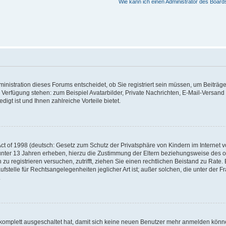
Wie kann ich einen Administrator des Board
nistration dieses Forums entscheidet, ob Sie registriert sein müssen, um Beiträge z
ur Verfügung stehen: zum Beispiel Avatarbilder, Private Nachrichten, E-Mail-Versand
igt ist und Ihnen zahlreiche Vorteile bietet.
t of 1998 (deutsch: Gesetz zum Schutz der Privatsphäre von Kindern im Internet vo
unter 13 Jahren erheben, hierzu die Zustimmung der Eltern beziehungsweise des o
h zu registrieren versuchen, zutrifft, ziehen Sie einen rechtlichen Beistand zu Rat
stelle für Rechtsangelegenheiten jeglicher Art ist; außer solchen, die unter der 
.
 komplett ausgeschaltet hat, damit sich keine neuen Benutzer mehr anmelden könne