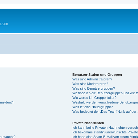
 1/200
Benutzer-Stufen und Gruppen
Was sind Administratoren?
Was sind Moderatoren?
Was sind Benutzergruppen?
Wo finde ich die Benutzergruppen und wie tr
Wie werde ich Gruppenleiter?
anmelden?!
Weshalb werden verschiedene Benutzergrupp
Was ist eine Hauptgruppe?
Was bedeutet der „Das Team“-Link auf der S
Private Nachrichten
Ich kann keine Privaten Nachrichten versch
Ich bekomme ständig unerwünschte Private
auftaucht?
Ich habe eine Spam-E-Mail von einem Mitgli