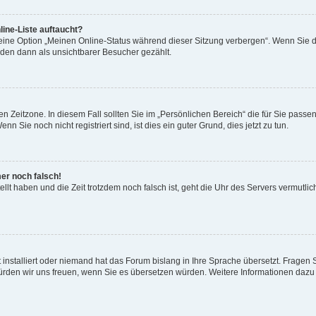
ine-Liste auftaucht?
 eine Option „Meinen Online-Status während dieser Sitzung verbergen“. Wenn Sie d
rden dann als unsichtbarer Besucher gezählt.
n Zeitzone. In diesem Fall sollten Sie im „Persönlichen Bereich“ die für Sie passend
 Sie noch nicht registriert sind, ist dies ein guter Grund, dies jetzt zu tun.
mer noch falsch!
ellt haben und die Zeit trotzdem noch falsch ist, geht die Uhr des Servers vermutlic
 installiert oder niemand hat das Forum bislang in Ihre Sprache übersetzt. Fragen 
t, würden wir uns freuen, wenn Sie es übersetzen würden. Weitere Informationen da