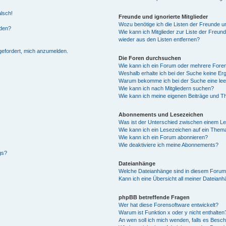
alsch!
Freunde und ignorierte Mitglieder
Wozu benötige ich die Listen der Freunde un
rden?
Wie kann ich Mitglieder zur Liste der Freund
wieder aus den Listen entfernen?
fgefordert, mich anzumelden.
Die Foren durchsuchen
Wie kann ich ein Forum oder mehrere For
Weshalb erhalte ich bei der Suche keine Er
Warum bekomme ich bei der Suche eine lee
Wie kann ich nach Mitgliedern suchen?
Wie kann ich meine eigenen Beiträge und T
Abonnements und Lesezeichen
Was ist der Unterschied zwischen einem L
Wie kann ich ein Lesezeichen auf ein Them
Wie kann ich ein Forum abonnieren?
Wie deaktiviere ich meine Abonnements?
gs?
Dateianhänge
Welche Dateianhänge sind in diesem Forum
Kann ich eine Übersicht all meiner Dateian
phpBB betreffende Fragen
Wer hat diese Forensoftware entwickelt?
Warum ist Funktion x oder y nicht enthalten
An wen soll ich mich wenden, falls es Besc