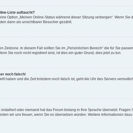
ine-Liste auftaucht?
 eine Option „Meinen Online-Status während dieser Sitzung verbergen“. Wenn Sie d
rden dann als unsichtbarer Besucher gezählt.
n Zeitzone. In diesem Fall sollten Sie im „Persönlichen Bereich“ die für Sie passend
 Sie noch nicht registriert sind, ist dies ein guter Grund, dies jetzt zu tun.
mer noch falsch!
ellt haben und die Zeit trotzdem noch falsch ist, geht die Uhr des Servers vermutlic
 installiert oder niemand hat das Forum bislang in Ihre Sprache übersetzt. Fragen 
t, würden wir uns freuen, wenn Sie es übersetzen würden. Weitere Informationen da