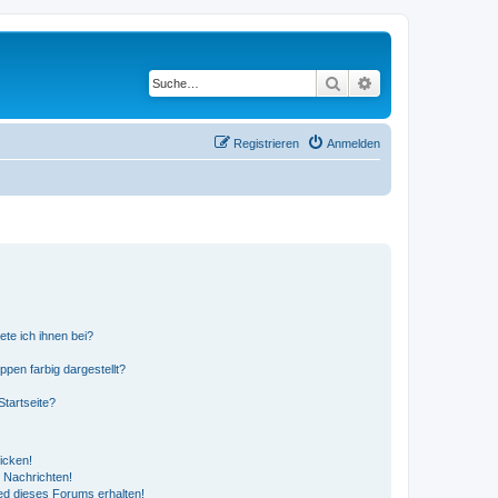
Suche
Erweiterte Suche
Registrieren
Anmelden
ete ich ihnen bei?
en farbig dargestellt?
tartseite?
icken!
 Nachrichten!
ed dieses Forums erhalten!