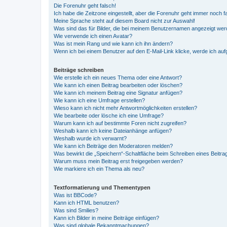
Die Forenuhr geht falsch!
Ich habe die Zeitzone eingestellt, aber die Forenuhr geht immer noch f
Meine Sprache steht auf diesem Board nicht zur Auswahl!
Was sind das für Bilder, die bei meinem Benutzernamen angezeigt we
Wie verwende ich einen Avatar?
Was ist mein Rang und wie kann ich ihn ändern?
Wenn ich bei einem Benutzer auf den E-Mail-Link klicke, werde ich au
Beiträge schreiben
Wie erstelle ich ein neues Thema oder eine Antwort?
Wie kann ich einen Beitrag bearbeiten oder löschen?
Wie kann ich meinem Beitrag eine Signatur anfügen?
Wie kann ich eine Umfrage erstellen?
Wieso kann ich nicht mehr Antwortmöglichkeiten erstellen?
Wie bearbeite oder lösche ich eine Umfrage?
Warum kann ich auf bestimmte Foren nicht zugreifen?
Weshalb kann ich keine Dateianhänge anfügen?
Weshalb wurde ich verwarnt?
Wie kann ich Beiträge den Moderatoren melden?
Was bewirkt die „Speichern“-Schaltfläche beim Schreiben eines Beitra
Warum muss mein Beitrag erst freigegeben werden?
Wie markiere ich ein Thema als neu?
Textformatierung und Thementypen
Was ist BBCode?
Kann ich HTML benutzen?
Was sind Smilies?
Kann ich Bilder in meine Beiträge einfügen?
Was sind globale Bekanntmachungen?