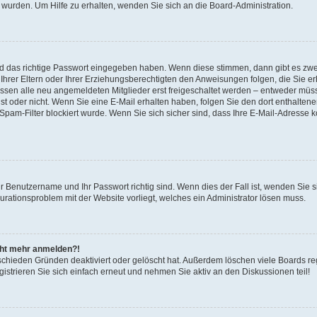
 wurden. Um Hilfe zu erhalten, wenden Sie sich an die Board-Administration.
nd das richtige Passwort eingegeben haben. Wenn diese stimmen, dann gibt es zw
Ihrer Eltern oder Ihrer Erziehungsberechtigten den Anweisungen folgen, die Sie erh
üssen alle neu angemeldeten Mitglieder erst freigeschaltet werden – entweder müsse
 ist oder nicht. Wenn Sie eine E-Mail erhalten haben, folgen Sie den dort enthalte
pam-Filter blockiert wurde. Wenn Sie sich sicher sind, dass Ihre E-Mail-Adresse 
hr Benutzername und Ihr Passwort richtig sind. Wenn dies der Fall ist, wenden Sie
gurationsproblem mit der Website vorliegt, welches ein Administrator lösen muss.
icht mehr anmelden?!
schieden Gründen deaktiviert oder gelöscht hat. Außerdem löschen viele Boards reg
strieren Sie sich einfach erneut und nehmen Sie aktiv an den Diskussionen teil!