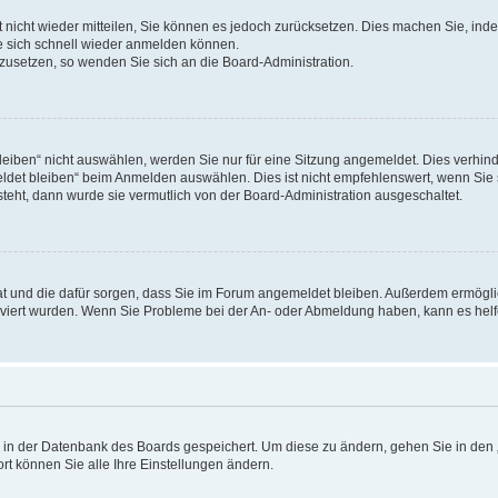
rt nicht wieder mitteilen, Sie können es jedoch zurücksetzen. Dies machen Sie, in
e sich schnell wieder anmelden können.
ckzusetzen, so wenden Sie sich an die Board-Administration.
ben“ nicht auswählen, werden Sie nur für eine Sitzung angemeldet. Dies verhinde
et bleiben“ beim Anmelden auswählen. Dies ist nicht empfehlenswert, wenn Sie s
steht, dann wurde sie vermutlich von der Board-Administration ausgeschaltet.
 hat und die dafür sorgen, dass Sie im Forum angemeldet bleiben. Außerdem ermögl
ktiviert wurden. Wenn Sie Probleme bei der An- oder Abmeldung haben, kann es hel
en in der Datenbank des Boards gespeichert. Um diese zu ändern, gehen Sie in den 
rt können Sie alle Ihre Einstellungen ändern.