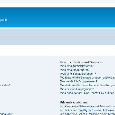
 1/200
Benutzer-Stufen und Gruppen
Was sind Administratoren?
Was sind Moderatoren?
Was sind Benutzergruppen?
Wo finde ich die Benutzergruppen und wie tr
Wie werde ich Gruppenleiter?
anmelden?!
Weshalb werden verschiedene Benutzergrupp
Was ist eine Hauptgruppe?
Was bedeutet der „Das Team“-Link auf der S
Private Nachrichten
Ich kann keine Privaten Nachrichten versch
Ich bekomme ständig unerwünschte Private
auftaucht?
Ich habe eine Spam-E-Mail von einem Mitgli