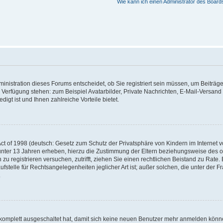
Wie kann ich einen Administrator des Board
nistration dieses Forums entscheidet, ob Sie registriert sein müssen, um Beiträge z
ur Verfügung stehen: zum Beispiel Avatarbilder, Private Nachrichten, E-Mail-Versand
igt ist und Ihnen zahlreiche Vorteile bietet.
t of 1998 (deutsch: Gesetz zum Schutz der Privatsphäre von Kindern im Internet vo
unter 13 Jahren erheben, hierzu die Zustimmung der Eltern beziehungsweise des o
h zu registrieren versuchen, zutrifft, ziehen Sie einen rechtlichen Beistand zu Rat
stelle für Rechtsangelegenheiten jeglicher Art ist; außer solchen, die unter der 
.
 komplett ausgeschaltet hat, damit sich keine neuen Benutzer mehr anmelden könne