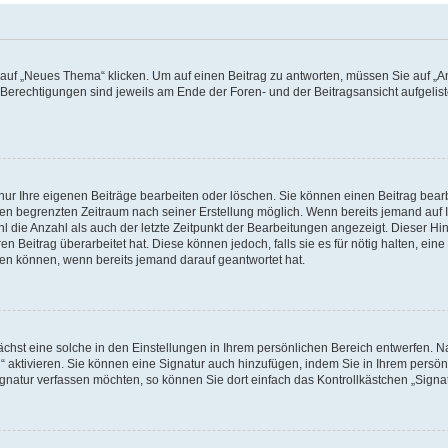
f „Neues Thema“ klicken. Um auf einen Beitrag zu antworten, müssen Sie auf „Ant
e Berechtigungen sind jeweils am Ende der Foren- und der Beitragsansicht aufgeliste
nur Ihre eigenen Beiträge bearbeiten oder löschen. Sie können einen Beitrag bear
nen begrenzten Zeitraum nach seiner Erstellung möglich. Wenn bereits jemand auf Ih
 die Anzahl als auch der letzte Zeitpunkt der Bearbeitungen angezeigt. Dieser Hi
 Beitrag überarbeitet hat. Diese können jedoch, falls sie es für nötig halten, eine 
hen können, wenn bereits jemand darauf geantwortet hat.
hst eine solche in den Einstellungen in Ihrem persönlichen Bereich entwerfen. Na
 aktivieren. Sie können eine Signatur auch hinzufügen, indem Sie in Ihrem persö
gnatur verfassen möchten, so können Sie dort einfach das Kontrollkästchen „Signa