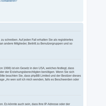
s kontaktieren?
u schreiben. Auf jeden Fall erhalten Sie als registriertes
 an andere Mitglieder, Beitritt zu Benutzergruppen und so
n 1998) ist ein Gesetz in den USA, welches festlegt, dass
der der Erziehungsberechtigten benötigen. Wenn Sie sich
e. Bitte beachten Sie, dass phpBB Limited und der Besitzer dieses
Frage „An wen soll ich mich wenden, falls es Beschwerden oder
n. Es könnte auch sein, dass Ihre IP-Adresse oder der