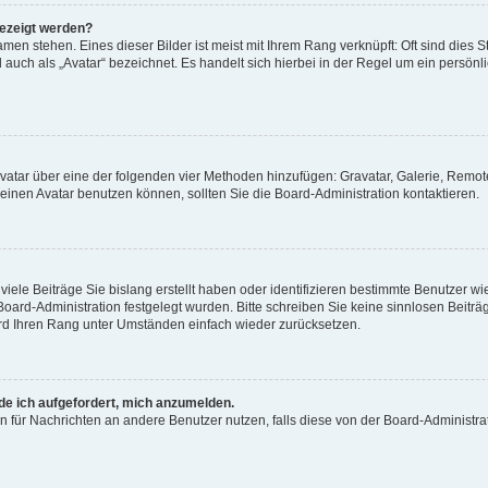
gezeigt werden?
men stehen. Eines dieser Bilder ist meist mit Ihrem Rang verknüpft: Oft sind dies S
auch als „Avatar“ bezeichnet. Es handelt sich hierbei in der Regel um ein persönl
 Avatar über eine der folgenden vier Methoden hinzufügen: Gravatar, Galerie, Rem
inen Avatar benutzen können, sollten Sie die Board-Administration kontaktieren.
iele Beiträge Sie bislang erstellt haben oder identifizieren bestimmte Benutzer
 Board-Administration festgelegt wurden. Bitte schreiben Sie keine sinnlosen Beit
wird Ihren Rang unter Umständen einfach wieder zurücksetzen.
rde ich aufgefordert, mich anzumelden.
ion für Nachrichten an andere Benutzer nutzen, falls diese von der Board-Administ