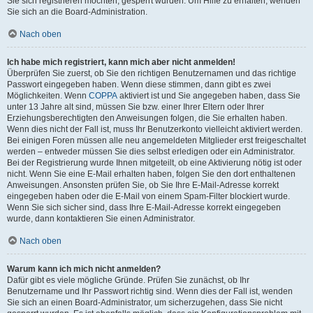
Sie sich registrieren möchten, gesperrt wurden. Um Hilfe zu erhalten, wenden
Sie sich an die Board-Administration.
Nach oben
Ich habe mich registriert, kann mich aber nicht anmelden!
Überprüfen Sie zuerst, ob Sie den richtigen Benutzernamen und das richtige
Passwort eingegeben haben. Wenn diese stimmen, dann gibt es zwei
Möglichkeiten. Wenn
COPPA
aktiviert ist und Sie angegeben haben, dass Sie
unter 13 Jahre alt sind, müssen Sie bzw. einer Ihrer Eltern oder Ihrer
Erziehungsberechtigten den Anweisungen folgen, die Sie erhalten haben.
Wenn dies nicht der Fall ist, muss Ihr Benutzerkonto vielleicht aktiviert werden.
Bei einigen Foren müssen alle neu angemeldeten Mitglieder erst freigeschaltet
werden – entweder müssen Sie dies selbst erledigen oder ein Administrator.
Bei der Registrierung wurde Ihnen mitgeteilt, ob eine Aktivierung nötig ist oder
nicht. Wenn Sie eine E-Mail erhalten haben, folgen Sie den dort enthaltenen
Anweisungen. Ansonsten prüfen Sie, ob Sie Ihre E-Mail-Adresse korrekt
eingegeben haben oder die E-Mail von einem Spam-Filter blockiert wurde.
Wenn Sie sich sicher sind, dass Ihre E-Mail-Adresse korrekt eingegeben
wurde, dann kontaktieren Sie einen Administrator.
Nach oben
Warum kann ich mich nicht anmelden?
Dafür gibt es viele mögliche Gründe. Prüfen Sie zunächst, ob Ihr
Benutzername und Ihr Passwort richtig sind. Wenn dies der Fall ist, wenden
Sie sich an einen Board-Administrator, um sicherzugehen, dass Sie nicht