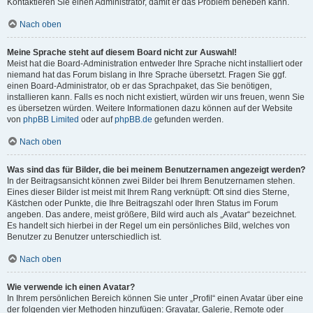
Kontaktieren Sie einen Administrator, damit er das Problem beheben kann.
Nach oben
Meine Sprache steht auf diesem Board nicht zur Auswahl!
Meist hat die Board-Administration entweder Ihre Sprache nicht installiert oder
niemand hat das Forum bislang in Ihre Sprache übersetzt. Fragen Sie ggf.
einen Board-Administrator, ob er das Sprachpaket, das Sie benötigen,
installieren kann. Falls es noch nicht existiert, würden wir uns freuen, wenn Sie
es übersetzen würden. Weitere Informationen dazu können auf der Website
von
phpBB Limited
oder auf
phpBB.de
gefunden werden.
Nach oben
Was sind das für Bilder, die bei meinem Benutzernamen angezeigt werden?
In der Beitragsansicht können zwei Bilder bei Ihrem Benutzernamen stehen.
Eines dieser Bilder ist meist mit Ihrem Rang verknüpft: Oft sind dies Sterne,
Kästchen oder Punkte, die Ihre Beitragszahl oder Ihren Status im Forum
angeben. Das andere, meist größere, Bild wird auch als „Avatar“ bezeichnet.
Es handelt sich hierbei in der Regel um ein persönliches Bild, welches von
Benutzer zu Benutzer unterschiedlich ist.
Nach oben
Wie verwende ich einen Avatar?
In Ihrem persönlichen Bereich können Sie unter „Profil“ einen Avatar über eine
der folgenden vier Methoden hinzufügen: Gravatar, Galerie, Remote oder