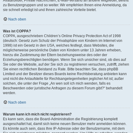
Avatarbilder, Private Nachrichten, E-Mail-Versand an andere Mitglieder, Beitritt
zu Benutzergruppen und so weiter. Wir empfehlen Ihnen eine Anmeldung, da
sie schnell erledigt ist und Ihnen zahlreiche Vorteile bietet.
Nach oben
Was ist COPPA?
COPPA, ausgeschrieben Children’s Online Privacy Protection Act of 1998
(deutsch: Gesetz zum Schutz der Privatsphäre von Kindern im Internet von
1998) ist ein Gesetz in den USA, welches festlegt, dass Websites, die
möglicherweise persönliche Daten von Kindern unter 13 Jahren erheben,
hierzu die Zustimmung der Eltern beziehungsweise des oder der
Erziehungsberechtigten benötigen. Wenn Sie sich unsicher sind, ob dies auf
Sie oder die Website, auf der Sie sich zu registrieren versuchen, zutrifft, ziehen
Sie einen rechtlichen Beistand zu Rate. Bitte beachten Sie, dass phpBB
Limited und der Besitzer dieses Boards keine Rechtsberatung anbieten kann
und nicht die Anlaufstelle für Rechtsangelegenheiten jeglicher Art ist; außer
solchen, die unter der Frage „An wen soll ich mich wenden, falls es
Beschwerden oder juristische Anfragen zu diesem Forum gibt?“ behandelt
werden.
Nach oben
Warum kann ich mich nicht registrieren?
Es kann sein, dass die Board-Administration die Registrierung komplett
ausgeschaltet hat, damit sich keine neuen Benutzer mehr anmelden können.
Es könnte auch sein, dass Ihre IP-Adresse oder der Benutzername, mit dem