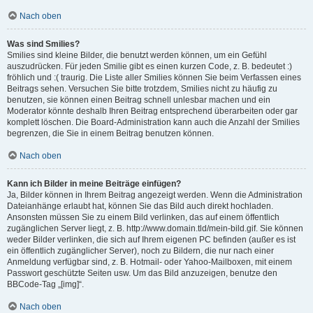
Nach oben
Was sind Smilies?
Smilies sind kleine Bilder, die benutzt werden können, um ein Gefühl
auszudrücken. Für jeden Smilie gibt es einen kurzen Code, z. B. bedeutet :)
fröhlich und :( traurig. Die Liste aller Smilies können Sie beim Verfassen eines
Beitrags sehen. Versuchen Sie bitte trotzdem, Smilies nicht zu häufig zu
benutzen, sie können einen Beitrag schnell unlesbar machen und ein
Moderator könnte deshalb Ihren Beitrag entsprechend überarbeiten oder gar
komplett löschen. Die Board-Administration kann auch die Anzahl der Smilies
begrenzen, die Sie in einem Beitrag benutzen können.
Nach oben
Kann ich Bilder in meine Beiträge einfügen?
Ja, Bilder können in Ihrem Beitrag angezeigt werden. Wenn die Administration
Dateianhänge erlaubt hat, können Sie das Bild auch direkt hochladen.
Ansonsten müssen Sie zu einem Bild verlinken, das auf einem öffentlich
zugänglichen Server liegt, z. B. http://www.domain.tld/mein-bild.gif. Sie können
weder Bilder verlinken, die sich auf Ihrem eigenen PC befinden (außer es ist
ein öffentlich zugänglicher Server), noch zu Bildern, die nur nach einer
Anmeldung verfügbar sind, z. B. Hotmail- oder Yahoo-Mailboxen, mit einem
Passwort geschützte Seiten usw. Um das Bild anzuzeigen, benutze den
BBCode-Tag „[img]“.
Nach oben