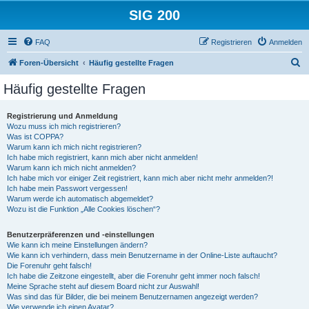
SIG 200
FAQ
Registrieren
Anmelden
S
Foren-Übersicht
Häufig gestellte Fragen
u
Häufig gestellte Fragen
c
h
Registrierung und Anmeldung
Wozu muss ich mich registrieren?
e
Was ist COPPA?
Warum kann ich mich nicht registrieren?
Ich habe mich registriert, kann mich aber nicht anmelden!
Warum kann ich mich nicht anmelden?
Ich habe mich vor einiger Zeit registriert, kann mich aber nicht mehr anmelden?!
Ich habe mein Passwort vergessen!
Warum werde ich automatisch abgemeldet?
Wozu ist die Funktion „Alle Cookies löschen“?
Benutzerpräferenzen und -einstellungen
Wie kann ich meine Einstellungen ändern?
Wie kann ich verhindern, dass mein Benutzername in der Online-Liste auftaucht?
Die Forenuhr geht falsch!
Ich habe die Zeitzone eingestellt, aber die Forenuhr geht immer noch falsch!
Meine Sprache steht auf diesem Board nicht zur Auswahl!
Was sind das für Bilder, die bei meinem Benutzernamen angezeigt werden?
Wie verwende ich einen Avatar?