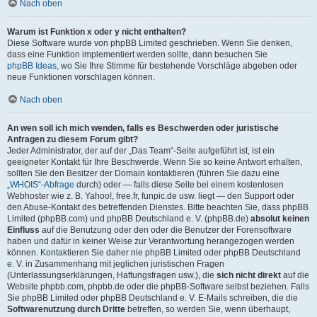
Nach oben
Warum ist Funktion x oder y nicht enthalten?
Diese Software wurde von phpBB Limited geschrieben. Wenn Sie denken,
dass eine Funktion implementiert werden sollte, dann besuchen Sie
phpBB Ideas
, wo Sie Ihre Stimme für bestehende Vorschläge abgeben oder
neue Funktionen vorschlagen können.
Nach oben
An wen soll ich mich wenden, falls es Beschwerden oder juristische
Anfragen zu diesem Forum gibt?
Jeder Administrator, der auf der „Das Team“-Seite aufgeführt ist, ist ein
geeigneter Kontakt für Ihre Beschwerde. Wenn Sie so keine Antwort erhalten,
sollten Sie den Besitzer der Domain kontaktieren (führen Sie dazu eine
„WHOIS“-Abfrage
durch) oder — falls diese Seite bei einem kostenlosen
Webhoster wie z. B. Yahoo!, free.fr, funpic.de usw. liegt — den Support oder
den Abuse-Kontakt des betreffenden Dienstes. Bitte beachten Sie, dass phpBB
Limited (phpBB.com) und phpBB Deutschland e. V. (phpBB.de)
absolut keinen
Einfluss
auf die Benutzung oder den oder die Benutzer der Forensoftware
haben und dafür in keiner Weise zur Verantwortung herangezogen werden
können. Kontaktieren Sie daher nie phpBB Limited oder phpBB Deutschland
e. V. in Zusammenhang mit jeglichen juristischen Fragen
(Unterlassungserklärungen, Haftungsfragen usw.), die
sich nicht direkt
auf die
Website phpbb.com, phpbb.de oder die phpBB-Software selbst beziehen. Falls
Sie phpBB Limited oder phpBB Deutschland e. V. E-Mails schreiben, die die
Softwarenutzung durch Dritte
betreffen, so werden Sie, wenn überhaupt,