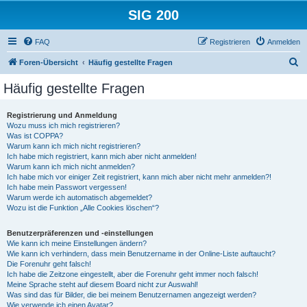
SIG 200
FAQ
Registrieren
Anmelden
S
Foren-Übersicht
Häufig gestellte Fragen
u
Häufig gestellte Fragen
c
h
Registrierung und Anmeldung
Wozu muss ich mich registrieren?
e
Was ist COPPA?
Warum kann ich mich nicht registrieren?
Ich habe mich registriert, kann mich aber nicht anmelden!
Warum kann ich mich nicht anmelden?
Ich habe mich vor einiger Zeit registriert, kann mich aber nicht mehr anmelden?!
Ich habe mein Passwort vergessen!
Warum werde ich automatisch abgemeldet?
Wozu ist die Funktion „Alle Cookies löschen“?
Benutzerpräferenzen und -einstellungen
Wie kann ich meine Einstellungen ändern?
Wie kann ich verhindern, dass mein Benutzername in der Online-Liste auftaucht?
Die Forenuhr geht falsch!
Ich habe die Zeitzone eingestellt, aber die Forenuhr geht immer noch falsch!
Meine Sprache steht auf diesem Board nicht zur Auswahl!
Was sind das für Bilder, die bei meinem Benutzernamen angezeigt werden?
Wie verwende ich einen Avatar?