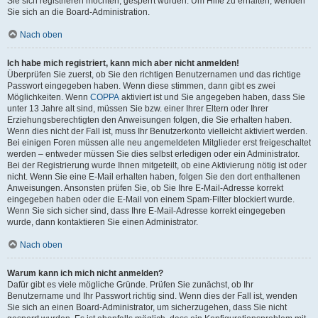
Sie sich registrieren möchten, gesperrt wurden. Um Hilfe zu erhalten, wenden
Sie sich an die Board-Administration.
Nach oben
Ich habe mich registriert, kann mich aber nicht anmelden!
Überprüfen Sie zuerst, ob Sie den richtigen Benutzernamen und das richtige
Passwort eingegeben haben. Wenn diese stimmen, dann gibt es zwei
Möglichkeiten. Wenn
COPPA
aktiviert ist und Sie angegeben haben, dass Sie
unter 13 Jahre alt sind, müssen Sie bzw. einer Ihrer Eltern oder Ihrer
Erziehungsberechtigten den Anweisungen folgen, die Sie erhalten haben.
Wenn dies nicht der Fall ist, muss Ihr Benutzerkonto vielleicht aktiviert werden.
Bei einigen Foren müssen alle neu angemeldeten Mitglieder erst freigeschaltet
werden – entweder müssen Sie dies selbst erledigen oder ein Administrator.
Bei der Registrierung wurde Ihnen mitgeteilt, ob eine Aktivierung nötig ist oder
nicht. Wenn Sie eine E-Mail erhalten haben, folgen Sie den dort enthaltenen
Anweisungen. Ansonsten prüfen Sie, ob Sie Ihre E-Mail-Adresse korrekt
eingegeben haben oder die E-Mail von einem Spam-Filter blockiert wurde.
Wenn Sie sich sicher sind, dass Ihre E-Mail-Adresse korrekt eingegeben
wurde, dann kontaktieren Sie einen Administrator.
Nach oben
Warum kann ich mich nicht anmelden?
Dafür gibt es viele mögliche Gründe. Prüfen Sie zunächst, ob Ihr
Benutzername und Ihr Passwort richtig sind. Wenn dies der Fall ist, wenden
Sie sich an einen Board-Administrator, um sicherzugehen, dass Sie nicht