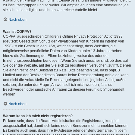
Avatarbilder, Private Nachrichten, E-Mail-Versand an andere Mitglieder, Beitritt
zu Benutzergruppen und so weiter. Wir empfehlen Ihnen eine Anmeldung, da
sie schnell erledigt ist und Ihnen zahlreiche Vorteile bietet.
Nach oben
Was ist COPPA?
COPPA, ausgeschrieben Children’s Online Privacy Protection Act of 1998
(deutsch: Gesetz zum Schutz der Privatsphäre von Kindern im Internet von
1998) ist ein Gesetz in den USA, welches festlegt, dass Websites, die
möglicherweise persönliche Daten von Kindern unter 13 Jahren erheben,
hierzu die Zustimmung der Eltern beziehungsweise des oder der
Erziehungsberechtigten benötigen. Wenn Sie sich unsicher sind, ob dies auf
Sie oder die Website, auf der Sie sich zu registrieren versuchen, zutrifft, ziehen
Sie einen rechtlichen Beistand zu Rate. Bitte beachten Sie, dass phpBB
Limited und der Besitzer dieses Boards keine Rechtsberatung anbieten kann
und nicht die Anlaufstelle für Rechtsangelegenheiten jeglicher Art ist; außer
solchen, die unter der Frage „An wen soll ich mich wenden, falls es
Beschwerden oder juristische Anfragen zu diesem Forum gibt?“ behandelt
werden.
Nach oben
Warum kann ich mich nicht registrieren?
Es kann sein, dass die Board-Administration die Registrierung komplett
ausgeschaltet hat, damit sich keine neuen Benutzer mehr anmelden können.
Es könnte auch sein, dass Ihre IP-Adresse oder der Benutzername, mit dem