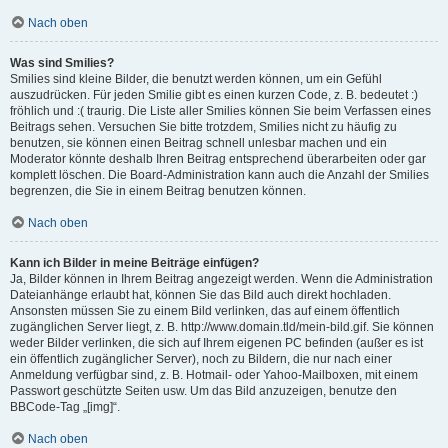
Nach oben
Was sind Smilies?
Smilies sind kleine Bilder, die benutzt werden können, um ein Gefühl
auszudrücken. Für jeden Smilie gibt es einen kurzen Code, z. B. bedeutet :)
fröhlich und :( traurig. Die Liste aller Smilies können Sie beim Verfassen eines
Beitrags sehen. Versuchen Sie bitte trotzdem, Smilies nicht zu häufig zu
benutzen, sie können einen Beitrag schnell unlesbar machen und ein
Moderator könnte deshalb Ihren Beitrag entsprechend überarbeiten oder gar
komplett löschen. Die Board-Administration kann auch die Anzahl der Smilies
begrenzen, die Sie in einem Beitrag benutzen können.
Nach oben
Kann ich Bilder in meine Beiträge einfügen?
Ja, Bilder können in Ihrem Beitrag angezeigt werden. Wenn die Administration
Dateianhänge erlaubt hat, können Sie das Bild auch direkt hochladen.
Ansonsten müssen Sie zu einem Bild verlinken, das auf einem öffentlich
zugänglichen Server liegt, z. B. http://www.domain.tld/mein-bild.gif. Sie können
weder Bilder verlinken, die sich auf Ihrem eigenen PC befinden (außer es ist
ein öffentlich zugänglicher Server), noch zu Bildern, die nur nach einer
Anmeldung verfügbar sind, z. B. Hotmail- oder Yahoo-Mailboxen, mit einem
Passwort geschützte Seiten usw. Um das Bild anzuzeigen, benutze den
BBCode-Tag „[img]“.
Nach oben