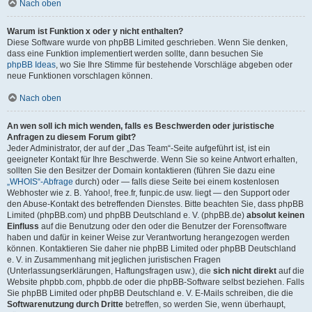
Nach oben
Warum ist Funktion x oder y nicht enthalten?
Diese Software wurde von phpBB Limited geschrieben. Wenn Sie denken,
dass eine Funktion implementiert werden sollte, dann besuchen Sie
phpBB Ideas
, wo Sie Ihre Stimme für bestehende Vorschläge abgeben oder
neue Funktionen vorschlagen können.
Nach oben
An wen soll ich mich wenden, falls es Beschwerden oder juristische
Anfragen zu diesem Forum gibt?
Jeder Administrator, der auf der „Das Team“-Seite aufgeführt ist, ist ein
geeigneter Kontakt für Ihre Beschwerde. Wenn Sie so keine Antwort erhalten,
sollten Sie den Besitzer der Domain kontaktieren (führen Sie dazu eine
„WHOIS“-Abfrage
durch) oder — falls diese Seite bei einem kostenlosen
Webhoster wie z. B. Yahoo!, free.fr, funpic.de usw. liegt — den Support oder
den Abuse-Kontakt des betreffenden Dienstes. Bitte beachten Sie, dass phpBB
Limited (phpBB.com) und phpBB Deutschland e. V. (phpBB.de)
absolut keinen
Einfluss
auf die Benutzung oder den oder die Benutzer der Forensoftware
haben und dafür in keiner Weise zur Verantwortung herangezogen werden
können. Kontaktieren Sie daher nie phpBB Limited oder phpBB Deutschland
e. V. in Zusammenhang mit jeglichen juristischen Fragen
(Unterlassungserklärungen, Haftungsfragen usw.), die
sich nicht direkt
auf die
Website phpbb.com, phpbb.de oder die phpBB-Software selbst beziehen. Falls
Sie phpBB Limited oder phpBB Deutschland e. V. E-Mails schreiben, die die
Softwarenutzung durch Dritte
betreffen, so werden Sie, wenn überhaupt,