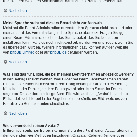
Kontaktieren Sie einen Administrator, damit er das Problem beheben kann.
Nach oben
Meine Sprache steht auf diesem Board nicht zur Auswahl!
Meist hat die Board-Administration entweder Ihre Sprache nicht installiert oder
niemand hat das Forum bislang in Ihre Sprache übersetzt. Fragen Sie ggf.
einen Board-Administrator, ob er das Sprachpaket, das Sie benötigen,
installieren kann. Falls es noch nicht existiert, würden wir uns freuen, wenn Sie
es übersetzen würden. Weitere Informationen dazu können auf der Website
von
phpBB Limited
oder auf
phpBB.de
gefunden werden.
Nach oben
Was sind das für Bilder, die bei meinem Benutzernamen angezeigt werden?
In der Beitragsansicht können zwei Bilder bei Ihrem Benutzernamen stehen.
Eines dieser Bilder ist meist mit Ihrem Rang verknüpft: Oft sind dies Sterne,
Kästchen oder Punkte, die Ihre Beitragszahl oder Ihren Status im Forum
angeben. Das andere, meist größere, Bild wird auch als „Avatar“ bezeichnet.
Es handelt sich hierbei in der Regel um ein persönliches Bild, welches von
Benutzer zu Benutzer unterschiedlich ist.
Nach oben
Wie verwende ich einen Avatar?
In Ihrem persönlichen Bereich können Sie unter „Profil“ einen Avatar über eine
der folgenden vier Methoden hinzufügen: Gravatar, Galerie, Remote oder