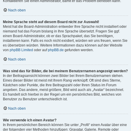
Kontaktieren Sie einen Administrator, damit er das Problem beheben kann.
Nach oben
Meine Sprache steht auf diesem Board nicht zur Auswahl!
Meist hat die Board-Administration entweder Ihre Sprache nicht installiert oder
niemand hat das Forum bislang in Ihre Sprache übersetzt. Fragen Sie ggf.
einen Board-Administrator, ob er das Sprachpaket, das Sie benötigen,
installieren kann. Falls es noch nicht existiert, würden wir uns freuen, wenn Sie
es übersetzen würden. Weitere Informationen dazu können auf der Website
von
phpBB Limited
oder auf
phpBB.de
gefunden werden.
Nach oben
Was sind das für Bilder, die bei meinem Benutzernamen angezeigt werden?
In der Beitragsansicht können zwei Bilder bei Ihrem Benutzernamen stehen.
Eines dieser Bilder ist meist mit Ihrem Rang verknüpft: Oft sind dies Sterne,
Kästchen oder Punkte, die Ihre Beitragszahl oder Ihren Status im Forum
angeben. Das andere, meist größere, Bild wird auch als „Avatar“ bezeichnet.
Es handelt sich hierbei in der Regel um ein persönliches Bild, welches von
Benutzer zu Benutzer unterschiedlich ist.
Nach oben
Wie verwende ich einen Avatar?
In Ihrem persönlichen Bereich können Sie unter „Profil“ einen Avatar über eine
der folgenden vier Methoden hinzufügen: Gravatar, Galerie, Remote oder