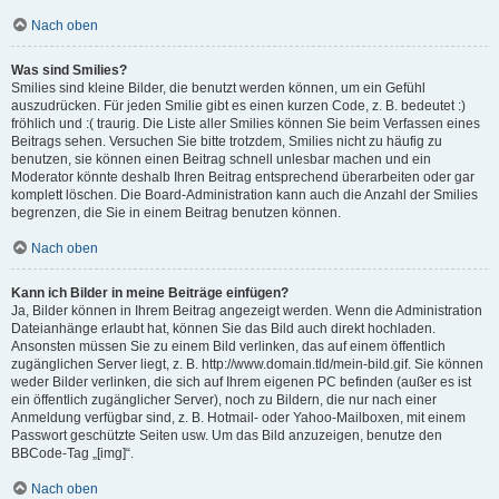
Nach oben
Was sind Smilies?
Smilies sind kleine Bilder, die benutzt werden können, um ein Gefühl
auszudrücken. Für jeden Smilie gibt es einen kurzen Code, z. B. bedeutet :)
fröhlich und :( traurig. Die Liste aller Smilies können Sie beim Verfassen eines
Beitrags sehen. Versuchen Sie bitte trotzdem, Smilies nicht zu häufig zu
benutzen, sie können einen Beitrag schnell unlesbar machen und ein
Moderator könnte deshalb Ihren Beitrag entsprechend überarbeiten oder gar
komplett löschen. Die Board-Administration kann auch die Anzahl der Smilies
begrenzen, die Sie in einem Beitrag benutzen können.
Nach oben
Kann ich Bilder in meine Beiträge einfügen?
Ja, Bilder können in Ihrem Beitrag angezeigt werden. Wenn die Administration
Dateianhänge erlaubt hat, können Sie das Bild auch direkt hochladen.
Ansonsten müssen Sie zu einem Bild verlinken, das auf einem öffentlich
zugänglichen Server liegt, z. B. http://www.domain.tld/mein-bild.gif. Sie können
weder Bilder verlinken, die sich auf Ihrem eigenen PC befinden (außer es ist
ein öffentlich zugänglicher Server), noch zu Bildern, die nur nach einer
Anmeldung verfügbar sind, z. B. Hotmail- oder Yahoo-Mailboxen, mit einem
Passwort geschützte Seiten usw. Um das Bild anzuzeigen, benutze den
BBCode-Tag „[img]“.
Nach oben