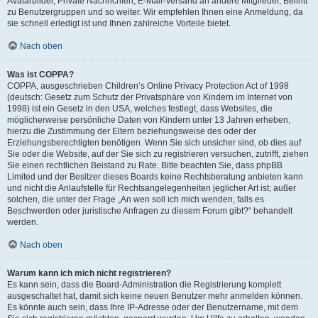
Avatarbilder, Private Nachrichten, E-Mail-Versand an andere Mitglieder, Beitritt
zu Benutzergruppen und so weiter. Wir empfehlen Ihnen eine Anmeldung, da
sie schnell erledigt ist und Ihnen zahlreiche Vorteile bietet.
Nach oben
Was ist COPPA?
COPPA, ausgeschrieben Children’s Online Privacy Protection Act of 1998
(deutsch: Gesetz zum Schutz der Privatsphäre von Kindern im Internet von
1998) ist ein Gesetz in den USA, welches festlegt, dass Websites, die
möglicherweise persönliche Daten von Kindern unter 13 Jahren erheben,
hierzu die Zustimmung der Eltern beziehungsweise des oder der
Erziehungsberechtigten benötigen. Wenn Sie sich unsicher sind, ob dies auf
Sie oder die Website, auf der Sie sich zu registrieren versuchen, zutrifft, ziehen
Sie einen rechtlichen Beistand zu Rate. Bitte beachten Sie, dass phpBB
Limited und der Besitzer dieses Boards keine Rechtsberatung anbieten kann
und nicht die Anlaufstelle für Rechtsangelegenheiten jeglicher Art ist; außer
solchen, die unter der Frage „An wen soll ich mich wenden, falls es
Beschwerden oder juristische Anfragen zu diesem Forum gibt?“ behandelt
werden.
Nach oben
Warum kann ich mich nicht registrieren?
Es kann sein, dass die Board-Administration die Registrierung komplett
ausgeschaltet hat, damit sich keine neuen Benutzer mehr anmelden können.
Es könnte auch sein, dass Ihre IP-Adresse oder der Benutzername, mit dem