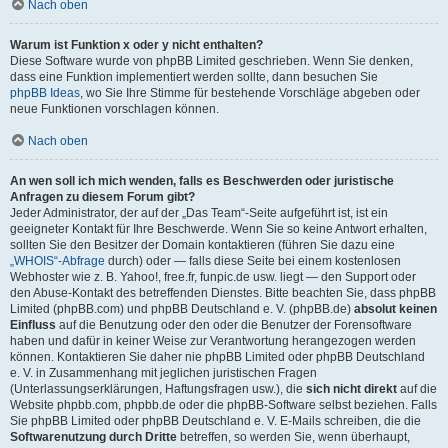
Nach oben
Warum ist Funktion x oder y nicht enthalten?
Diese Software wurde von phpBB Limited geschrieben. Wenn Sie denken,
dass eine Funktion implementiert werden sollte, dann besuchen Sie
phpBB Ideas
, wo Sie Ihre Stimme für bestehende Vorschläge abgeben oder
neue Funktionen vorschlagen können.
Nach oben
An wen soll ich mich wenden, falls es Beschwerden oder juristische
Anfragen zu diesem Forum gibt?
Jeder Administrator, der auf der „Das Team“-Seite aufgeführt ist, ist ein
geeigneter Kontakt für Ihre Beschwerde. Wenn Sie so keine Antwort erhalten,
sollten Sie den Besitzer der Domain kontaktieren (führen Sie dazu eine
„WHOIS“-Abfrage
durch) oder — falls diese Seite bei einem kostenlosen
Webhoster wie z. B. Yahoo!, free.fr, funpic.de usw. liegt — den Support oder
den Abuse-Kontakt des betreffenden Dienstes. Bitte beachten Sie, dass phpBB
Limited (phpBB.com) und phpBB Deutschland e. V. (phpBB.de)
absolut keinen
Einfluss
auf die Benutzung oder den oder die Benutzer der Forensoftware
haben und dafür in keiner Weise zur Verantwortung herangezogen werden
können. Kontaktieren Sie daher nie phpBB Limited oder phpBB Deutschland
e. V. in Zusammenhang mit jeglichen juristischen Fragen
(Unterlassungserklärungen, Haftungsfragen usw.), die
sich nicht direkt
auf die
Website phpbb.com, phpbb.de oder die phpBB-Software selbst beziehen. Falls
Sie phpBB Limited oder phpBB Deutschland e. V. E-Mails schreiben, die die
Softwarenutzung durch Dritte
betreffen, so werden Sie, wenn überhaupt,