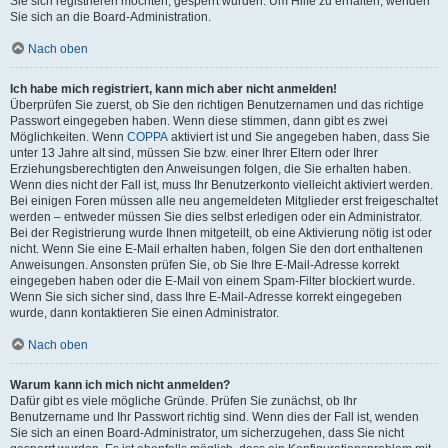
Sie sich registrieren möchten, gesperrt wurden. Um Hilfe zu erhalten, wenden
Sie sich an die Board-Administration.
Nach oben
Ich habe mich registriert, kann mich aber nicht anmelden!
Überprüfen Sie zuerst, ob Sie den richtigen Benutzernamen und das richtige
Passwort eingegeben haben. Wenn diese stimmen, dann gibt es zwei
Möglichkeiten. Wenn
COPPA
aktiviert ist und Sie angegeben haben, dass Sie
unter 13 Jahre alt sind, müssen Sie bzw. einer Ihrer Eltern oder Ihrer
Erziehungsberechtigten den Anweisungen folgen, die Sie erhalten haben.
Wenn dies nicht der Fall ist, muss Ihr Benutzerkonto vielleicht aktiviert werden.
Bei einigen Foren müssen alle neu angemeldeten Mitglieder erst freigeschaltet
werden – entweder müssen Sie dies selbst erledigen oder ein Administrator.
Bei der Registrierung wurde Ihnen mitgeteilt, ob eine Aktivierung nötig ist oder
nicht. Wenn Sie eine E-Mail erhalten haben, folgen Sie den dort enthaltenen
Anweisungen. Ansonsten prüfen Sie, ob Sie Ihre E-Mail-Adresse korrekt
eingegeben haben oder die E-Mail von einem Spam-Filter blockiert wurde.
Wenn Sie sich sicher sind, dass Ihre E-Mail-Adresse korrekt eingegeben
wurde, dann kontaktieren Sie einen Administrator.
Nach oben
Warum kann ich mich nicht anmelden?
Dafür gibt es viele mögliche Gründe. Prüfen Sie zunächst, ob Ihr
Benutzername und Ihr Passwort richtig sind. Wenn dies der Fall ist, wenden
Sie sich an einen Board-Administrator, um sicherzugehen, dass Sie nicht