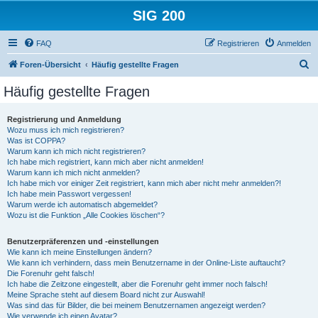
SIG 200
FAQ
Registrieren
Anmelden
S
Foren-Übersicht
Häufig gestellte Fragen
u
Häufig gestellte Fragen
c
h
Registrierung und Anmeldung
Wozu muss ich mich registrieren?
e
Was ist COPPA?
Warum kann ich mich nicht registrieren?
Ich habe mich registriert, kann mich aber nicht anmelden!
Warum kann ich mich nicht anmelden?
Ich habe mich vor einiger Zeit registriert, kann mich aber nicht mehr anmelden?!
Ich habe mein Passwort vergessen!
Warum werde ich automatisch abgemeldet?
Wozu ist die Funktion „Alle Cookies löschen“?
Benutzerpräferenzen und -einstellungen
Wie kann ich meine Einstellungen ändern?
Wie kann ich verhindern, dass mein Benutzername in der Online-Liste auftaucht?
Die Forenuhr geht falsch!
Ich habe die Zeitzone eingestellt, aber die Forenuhr geht immer noch falsch!
Meine Sprache steht auf diesem Board nicht zur Auswahl!
Was sind das für Bilder, die bei meinem Benutzernamen angezeigt werden?
Wie verwende ich einen Avatar?