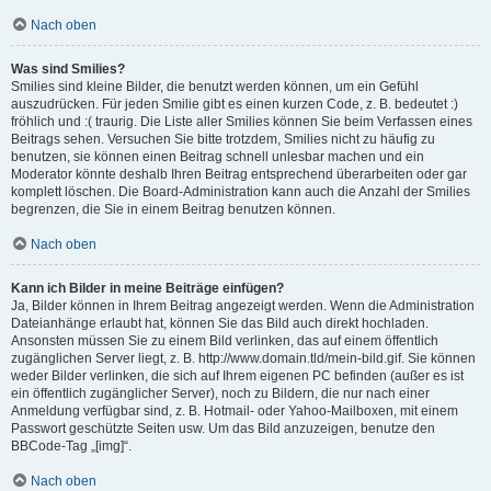
Nach oben
Was sind Smilies?
Smilies sind kleine Bilder, die benutzt werden können, um ein Gefühl
auszudrücken. Für jeden Smilie gibt es einen kurzen Code, z. B. bedeutet :)
fröhlich und :( traurig. Die Liste aller Smilies können Sie beim Verfassen eines
Beitrags sehen. Versuchen Sie bitte trotzdem, Smilies nicht zu häufig zu
benutzen, sie können einen Beitrag schnell unlesbar machen und ein
Moderator könnte deshalb Ihren Beitrag entsprechend überarbeiten oder gar
komplett löschen. Die Board-Administration kann auch die Anzahl der Smilies
begrenzen, die Sie in einem Beitrag benutzen können.
Nach oben
Kann ich Bilder in meine Beiträge einfügen?
Ja, Bilder können in Ihrem Beitrag angezeigt werden. Wenn die Administration
Dateianhänge erlaubt hat, können Sie das Bild auch direkt hochladen.
Ansonsten müssen Sie zu einem Bild verlinken, das auf einem öffentlich
zugänglichen Server liegt, z. B. http://www.domain.tld/mein-bild.gif. Sie können
weder Bilder verlinken, die sich auf Ihrem eigenen PC befinden (außer es ist
ein öffentlich zugänglicher Server), noch zu Bildern, die nur nach einer
Anmeldung verfügbar sind, z. B. Hotmail- oder Yahoo-Mailboxen, mit einem
Passwort geschützte Seiten usw. Um das Bild anzuzeigen, benutze den
BBCode-Tag „[img]“.
Nach oben