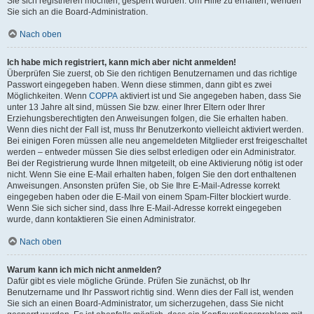
Sie sich registrieren möchten, gesperrt wurden. Um Hilfe zu erhalten, wenden
Sie sich an die Board-Administration.
Nach oben
Ich habe mich registriert, kann mich aber nicht anmelden!
Überprüfen Sie zuerst, ob Sie den richtigen Benutzernamen und das richtige
Passwort eingegeben haben. Wenn diese stimmen, dann gibt es zwei
Möglichkeiten. Wenn
COPPA
aktiviert ist und Sie angegeben haben, dass Sie
unter 13 Jahre alt sind, müssen Sie bzw. einer Ihrer Eltern oder Ihrer
Erziehungsberechtigten den Anweisungen folgen, die Sie erhalten haben.
Wenn dies nicht der Fall ist, muss Ihr Benutzerkonto vielleicht aktiviert werden.
Bei einigen Foren müssen alle neu angemeldeten Mitglieder erst freigeschaltet
werden – entweder müssen Sie dies selbst erledigen oder ein Administrator.
Bei der Registrierung wurde Ihnen mitgeteilt, ob eine Aktivierung nötig ist oder
nicht. Wenn Sie eine E-Mail erhalten haben, folgen Sie den dort enthaltenen
Anweisungen. Ansonsten prüfen Sie, ob Sie Ihre E-Mail-Adresse korrekt
eingegeben haben oder die E-Mail von einem Spam-Filter blockiert wurde.
Wenn Sie sich sicher sind, dass Ihre E-Mail-Adresse korrekt eingegeben
wurde, dann kontaktieren Sie einen Administrator.
Nach oben
Warum kann ich mich nicht anmelden?
Dafür gibt es viele mögliche Gründe. Prüfen Sie zunächst, ob Ihr
Benutzername und Ihr Passwort richtig sind. Wenn dies der Fall ist, wenden
Sie sich an einen Board-Administrator, um sicherzugehen, dass Sie nicht