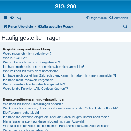
SIG 200
FAQ
Registrieren
Anmelden
S
Foren-Übersicht
Häufig gestellte Fragen
u
Häufig gestellte Fragen
c
h
Registrierung und Anmeldung
Wozu muss ich mich registrieren?
e
Was ist COPPA?
Warum kann ich mich nicht registrieren?
Ich habe mich registriert, kann mich aber nicht anmelden!
Warum kann ich mich nicht anmelden?
Ich habe mich vor einiger Zeit registriert, kann mich aber nicht mehr anmelden?!
Ich habe mein Passwort vergessen!
Warum werde ich automatisch abgemeldet?
Wozu ist die Funktion „Alle Cookies löschen“?
Benutzerpräferenzen und -einstellungen
Wie kann ich meine Einstellungen ändern?
Wie kann ich verhindern, dass mein Benutzername in der Online-Liste auftaucht?
Die Forenuhr geht falsch!
Ich habe die Zeitzone eingestellt, aber die Forenuhr geht immer noch falsch!
Meine Sprache steht auf diesem Board nicht zur Auswahl!
Was sind das für Bilder, die bei meinem Benutzernamen angezeigt werden?
Wie verwende ich einen Avatar?