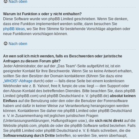
Nach oben
Warum ist Funktion x oder y nicht enthalten?
Diese Software wurde von phpBB Limited geschrieben. Wenn Sie denken,
dass eine Funktion implementiert werden sollte, dann besuchen Sie
phpBB Ideas
, wo Sie Ihre Stimme für bestehende Vorschläge abgeben oder
neue Funktionen vorschlagen können.
Nach oben
An wen soll ich mich wenden, falls es Beschwerden oder juristische
Anfragen zu diesem Forum gibt?
Jeder Administrator, der auf der „Das Team“-Seite aufgeführt ist, ist ein
geeigneter Kontakt für Ihre Beschwerde. Wenn Sie so keine Antwort erhalten,
sollten Sie den Besitzer der Domain kontaktieren (führen Sie dazu eine
„WHOIS“-Abfrage
durch) oder — falls diese Seite bei einem kostenlosen
Webhoster wie z. B. Yahoo!, free.fr, funpic.de usw. liegt — den Support oder
den Abuse-Kontakt des betreffenden Dienstes. Bitte beachten Sie, dass phpBB
Limited (phpBB.com) und phpBB Deutschland e. V. (phpBB.de)
absolut keinen
Einfluss
auf die Benutzung oder den oder die Benutzer der Forensoftware
haben und dafür in keiner Weise zur Verantwortung herangezogen werden
können. Kontaktieren Sie daher nie phpBB Limited oder phpBB Deutschland
e. V. in Zusammenhang mit jeglichen juristischen Fragen
(Unterlassungserklärungen, Haftungsfragen usw.), die
sich nicht direkt
auf die
Website phpbb.com, phpbb.de oder die phpBB-Software selbst beziehen. Falls
Sie phpBB Limited oder phpBB Deutschland e. V. E-Mails schreiben, die die
Softwarenutzung durch Dritte
betreffen, so werden Sie, wenn überhaupt,