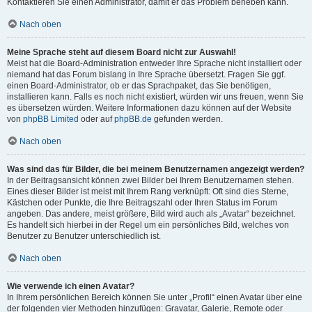
Kontaktieren Sie einen Administrator, damit er das Problem beheben kann.
Nach oben
Meine Sprache steht auf diesem Board nicht zur Auswahl!
Meist hat die Board-Administration entweder Ihre Sprache nicht installiert oder
niemand hat das Forum bislang in Ihre Sprache übersetzt. Fragen Sie ggf.
einen Board-Administrator, ob er das Sprachpaket, das Sie benötigen,
installieren kann. Falls es noch nicht existiert, würden wir uns freuen, wenn Sie
es übersetzen würden. Weitere Informationen dazu können auf der Website
von
phpBB Limited
oder auf
phpBB.de
gefunden werden.
Nach oben
Was sind das für Bilder, die bei meinem Benutzernamen angezeigt werden?
In der Beitragsansicht können zwei Bilder bei Ihrem Benutzernamen stehen.
Eines dieser Bilder ist meist mit Ihrem Rang verknüpft: Oft sind dies Sterne,
Kästchen oder Punkte, die Ihre Beitragszahl oder Ihren Status im Forum
angeben. Das andere, meist größere, Bild wird auch als „Avatar“ bezeichnet.
Es handelt sich hierbei in der Regel um ein persönliches Bild, welches von
Benutzer zu Benutzer unterschiedlich ist.
Nach oben
Wie verwende ich einen Avatar?
In Ihrem persönlichen Bereich können Sie unter „Profil“ einen Avatar über eine
der folgenden vier Methoden hinzufügen: Gravatar, Galerie, Remote oder