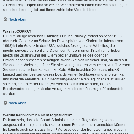
Avatarbilder, Private Nachrichten, E-Mail-Versand an andere Mitglieder, Beitritt
zu Benutzergruppen und so weiter. Wir empfehlen Ihnen eine Anmeldung, da
sie schnell erledigt ist und Ihnen zahlreiche Vorteile bietet.
Nach oben
Was ist COPPA?
COPPA, ausgeschrieben Children’s Online Privacy Protection Act of 1998
(deutsch: Gesetz zum Schutz der Privatsphäre von Kindern im Internet von
1998) ist ein Gesetz in den USA, welches festlegt, dass Websites, die
möglicherweise persönliche Daten von Kindern unter 13 Jahren erheben,
hierzu die Zustimmung der Eltern beziehungsweise des oder der
Erziehungsberechtigten benötigen. Wenn Sie sich unsicher sind, ob dies auf
Sie oder die Website, auf der Sie sich zu registrieren versuchen, zutrifft, ziehen
Sie einen rechtlichen Beistand zu Rate. Bitte beachten Sie, dass phpBB
Limited und der Besitzer dieses Boards keine Rechtsberatung anbieten kann
und nicht die Anlaufstelle für Rechtsangelegenheiten jeglicher Art ist; außer
solchen, die unter der Frage „An wen soll ich mich wenden, falls es
Beschwerden oder juristische Anfragen zu diesem Forum gibt?“ behandelt
werden.
Nach oben
Warum kann ich mich nicht registrieren?
Es kann sein, dass die Board-Administration die Registrierung komplett
ausgeschaltet hat, damit sich keine neuen Benutzer mehr anmelden können.
Es könnte auch sein, dass Ihre IP-Adresse oder der Benutzername, mit dem