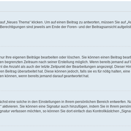
f „Neues Thema“ klicken. Um auf einen Beitrag zu antworten, müssen Sie auf „Ant
e Berechtigungen sind jeweils am Ende der Foren- und der Beitragsansicht aufgeliste
nur Ihre eigenen Beiträge bearbeiten oder löschen. Sie können einen Beitrag bear
nen begrenzten Zeitraum nach seiner Erstellung möglich. Wenn bereits jemand auf Ih
 die Anzahl als auch der letzte Zeitpunkt der Bearbeitungen angezeigt. Dieser Hi
 Beitrag überarbeitet hat. Diese können jedoch, falls sie es für nötig halten, eine 
hen können, wenn bereits jemand darauf geantwortet hat.
hst eine solche in den Einstellungen in Ihrem persönlichen Bereich entwerfen. Na
 aktivieren. Sie können eine Signatur auch hinzufügen, indem Sie in Ihrem persö
gnatur verfassen möchten, so können Sie dort einfach das Kontrollkästchen „Signa