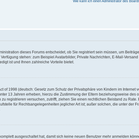
Wie kann ich einen Administrator des Board
nistration dieses Forums entscheidet, ob Sie registriert sein müssen, um Beiträge z
ur Verfügung stehen: zum Beispiel Avatarbilder, Private Nachrichten, E-Mail-Versand
igt ist und Ihnen zahlreiche Vorteile bietet.
t of 1998 (deutsch: Gesetz zum Schutz der Privatsphäre von Kindern im Internet vo
unter 13 Jahren erheben, hierzu die Zustimmung der Eltern beziehungsweise des o
h zu registrieren versuchen, zutrifft, ziehen Sie einen rechtlichen Beistand zu Rat
stelle für Rechtsangelegenheiten jeglicher Art ist; außer solchen, die unter der 
.
 komplett ausgeschaltet hat, damit sich keine neuen Benutzer mehr anmelden könne