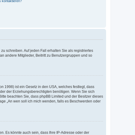
s kontaktieren?
u schreiben. Auf jeden Fall erhalten Sie als registriertes
 an andere Mitglieder, Beitritt zu Benutzergruppen und so
n 1998) ist ein Gesetz in den USA, welches festlegt, dass
der der Erziehungsberechtigten benötigen. Wenn Sie sich
e. Bitte beachten Sie, dass phpBB Limited und der Besitzer dieses
Frage „An wen soll ich mich wenden, falls es Beschwerden oder
n. Es könnte auch sein, dass Ihre IP-Adresse oder der