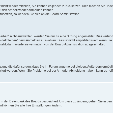
rt nicht wieder mitteilen, Sie können es jedoch zurücksetzen. Dies machen Sie, in
e sich schnell wieder anmelden können.
ckzusetzen, so wenden Sie sich an die Board-Administration.
ben“ nicht auswählen, werden Sie nur für eine Sitzung angemeldet. Dies verhinde
et bleiben“ beim Anmelden auswählen. Dies ist nicht empfehlenswert, wenn Sie s
steht, dann wurde sie vermutlich von der Board-Administration ausgeschaltet.
 hat und die dafür sorgen, dass Sie im Forum angemeldet bleiben. Außerdem ermögl
ktiviert wurden. Wenn Sie Probleme bei der An- oder Abmeldung haben, kann es hel
en in der Datenbank des Boards gespeichert. Um diese zu ändern, gehen Sie in den 
rt können Sie alle Ihre Einstellungen ändern.