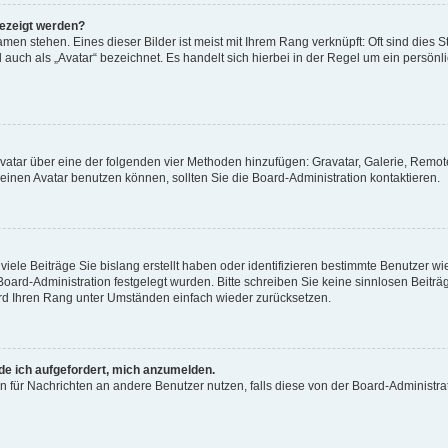
gezeigt werden?
men stehen. Eines dieser Bilder ist meist mit Ihrem Rang verknüpft: Oft sind dies S
auch als „Avatar“ bezeichnet. Es handelt sich hierbei in der Regel um ein persönl
 Avatar über eine der folgenden vier Methoden hinzufügen: Gravatar, Galerie, Rem
inen Avatar benutzen können, sollten Sie die Board-Administration kontaktieren.
iele Beiträge Sie bislang erstellt haben oder identifizieren bestimmte Benutzer
 Board-Administration festgelegt wurden. Bitte schreiben Sie keine sinnlosen Beit
wird Ihren Rang unter Umständen einfach wieder zurücksetzen.
rde ich aufgefordert, mich anzumelden.
ion für Nachrichten an andere Benutzer nutzen, falls diese von der Board-Administ