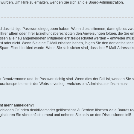
 wurden. Um Hilfe zu erhalten, wenden Sie sich an die Board-Administration.
nd das richtige Passwort eingegeben haben. Wenn diese stimmen, dann gibt es zw
Ihrer Eltern oder Ihrer Erziehungsberechtigten den Anweisungen folgen, die Sie erh
üssen alle neu angemeldeten Mitglieder erst freigeschaltet werden – entweder müsse
 ist oder nicht. Wenn Sie eine E-Mail erhalten haben, folgen Sie den dort enthalte
pam-Filter blockiert wurde. Wenn Sie sich sicher sind, dass Ihre E-Mail-Adresse 
hr Benutzername und Ihr Passwort richtig sind. Wenn dies der Fall ist, wenden Sie
gurationsproblem mit der Website vorliegt, welches ein Administrator lösen muss.
icht mehr anmelden?!
schieden Gründen deaktiviert oder gelöscht hat. Außerdem löschen viele Boards reg
strieren Sie sich einfach erneut und nehmen Sie aktiv an den Diskussionen teil!