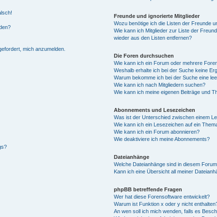
alsch!
Freunde und ignorierte Mitglieder
Wozu benötige ich die Listen der Freunde un
rden?
Wie kann ich Mitglieder zur Liste der Freund
wieder aus den Listen entfernen?
fgefordert, mich anzumelden.
Die Foren durchsuchen
Wie kann ich ein Forum oder mehrere For
Weshalb erhalte ich bei der Suche keine Er
Warum bekomme ich bei der Suche eine lee
Wie kann ich nach Mitgliedern suchen?
Wie kann ich meine eigenen Beiträge und T
Abonnements und Lesezeichen
Was ist der Unterschied zwischen einem L
Wie kann ich ein Lesezeichen auf ein Them
Wie kann ich ein Forum abonnieren?
Wie deaktiviere ich meine Abonnements?
gs?
Dateianhänge
Welche Dateianhänge sind in diesem Forum
Kann ich eine Übersicht all meiner Dateian
phpBB betreffende Fragen
Wer hat diese Forensoftware entwickelt?
Warum ist Funktion x oder y nicht enthalten
An wen soll ich mich wenden, falls es Besc