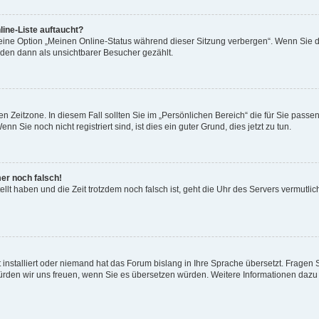
ine-Liste auftaucht?
 eine Option „Meinen Online-Status während dieser Sitzung verbergen“. Wenn Sie d
rden dann als unsichtbarer Besucher gezählt.
n Zeitzone. In diesem Fall sollten Sie im „Persönlichen Bereich“ die für Sie passend
 Sie noch nicht registriert sind, ist dies ein guter Grund, dies jetzt zu tun.
mer noch falsch!
ellt haben und die Zeit trotzdem noch falsch ist, geht die Uhr des Servers vermutlic
 installiert oder niemand hat das Forum bislang in Ihre Sprache übersetzt. Fragen 
t, würden wir uns freuen, wenn Sie es übersetzen würden. Weitere Informationen da