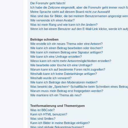
Die Forenuhr geht falsch!
Ich habe die Zeitzone eingestellt, aber die Forenuhr geht immer noch f
Meine Sprache steht auf diesem Board nicht zur Auswahl!
Was sind das für Bilder, die bei meinem Benutzernamen angezeigt we
Wie verwende ich einen Avatar?
Was ist mein Rang und wie kann ich ihn ändern?
Wenn ich bei einem Benutzer auf den E-Mail-Link klicke, werde ich au
Beiträge schreiben
Wie erstelle ich ein neues Thema oder eine Antwort?
Wie kann ich einen Beitrag bearbeiten oder löschen?
Wie kann ich meinem Beitrag eine Signatur anfügen?
Wie kann ich eine Umfrage erstellen?
Wieso kann ich nicht mehr Antwortmöglichkeiten erstellen?
Wie bearbeite oder lösche ich eine Umfrage?
Warum kann ich auf bestimmte Foren nicht zugreifen?
Weshalb kann ich keine Dateianhänge anfügen?
Weshalb wurde ich verwarnt?
Wie kann ich Beiträge den Moderatoren melden?
Was bewirkt die „Speichern“-Schaltfläche beim Schreiben eines Beitra
Warum muss mein Beitrag erst freigegeben werden?
Wie markiere ich ein Thema als neu?
Textformatierung und Thementypen
Was ist BBCode?
Kann ich HTML benutzen?
Was sind Smilies?
Kann ich Bilder in meine Beiträge einfügen?
Was sind globale Bekanntmachungen?