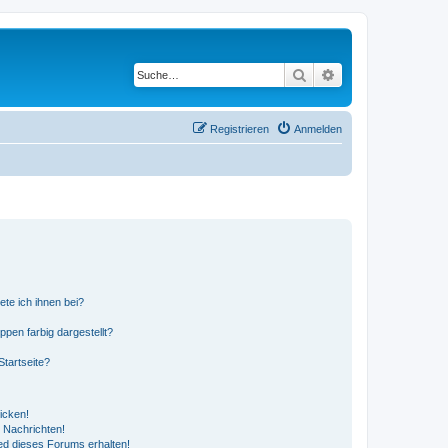
Suche
Erweiterte Suche
Registrieren
Anmelden
ete ich ihnen bei?
en farbig dargestellt?
tartseite?
icken!
 Nachrichten!
ed dieses Forums erhalten!