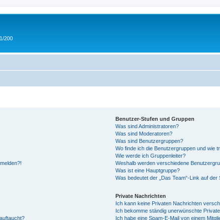
 1/200
Benutzer-Stufen und Gruppen
Was sind Administratoren?
Was sind Moderatoren?
Was sind Benutzergruppen?
Wo finde ich die Benutzergruppen und wie tr
Wie werde ich Gruppenleiter?
anmelden?!
Weshalb werden verschiedene Benutzergrupp
Was ist eine Hauptgruppe?
Was bedeutet der „Das Team“-Link auf der S
Private Nachrichten
Ich kann keine Privaten Nachrichten versch
Ich bekomme ständig unerwünschte Private
auftaucht?
Ich habe eine Spam-E-Mail von einem Mitgli