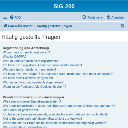
SIG 200
FAQ
Registrieren
Anmelden
S
Foren-Übersicht
Häufig gestellte Fragen
u
Häufig gestellte Fragen
c
h
Registrierung und Anmeldung
Wozu muss ich mich registrieren?
e
Was ist COPPA?
Warum kann ich mich nicht registrieren?
Ich habe mich registriert, kann mich aber nicht anmelden!
Warum kann ich mich nicht anmelden?
Ich habe mich vor einiger Zeit registriert, kann mich aber nicht mehr anmelden?!
Ich habe mein Passwort vergessen!
Warum werde ich automatisch abgemeldet?
Wozu ist die Funktion „Alle Cookies löschen“?
Benutzerpräferenzen und -einstellungen
Wie kann ich meine Einstellungen ändern?
Wie kann ich verhindern, dass mein Benutzername in der Online-Liste auftaucht?
Die Forenuhr geht falsch!
Ich habe die Zeitzone eingestellt, aber die Forenuhr geht immer noch falsch!
Meine Sprache steht auf diesem Board nicht zur Auswahl!
Was sind das für Bilder, die bei meinem Benutzernamen angezeigt werden?
Wie verwende ich einen Avatar?