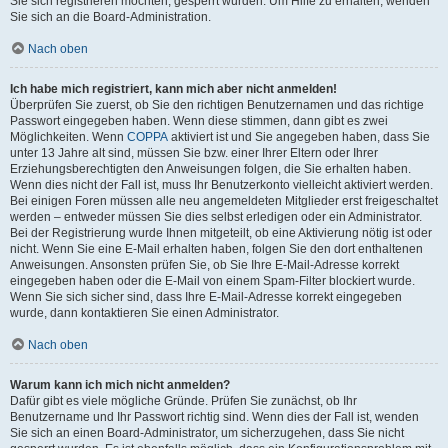
Sie sich registrieren möchten, gesperrt wurden. Um Hilfe zu erhalten, wenden
Sie sich an die Board-Administration.
Nach oben
Ich habe mich registriert, kann mich aber nicht anmelden!
Überprüfen Sie zuerst, ob Sie den richtigen Benutzernamen und das richtige
Passwort eingegeben haben. Wenn diese stimmen, dann gibt es zwei
Möglichkeiten. Wenn
COPPA
aktiviert ist und Sie angegeben haben, dass Sie
unter 13 Jahre alt sind, müssen Sie bzw. einer Ihrer Eltern oder Ihrer
Erziehungsberechtigten den Anweisungen folgen, die Sie erhalten haben.
Wenn dies nicht der Fall ist, muss Ihr Benutzerkonto vielleicht aktiviert werden.
Bei einigen Foren müssen alle neu angemeldeten Mitglieder erst freigeschaltet
werden – entweder müssen Sie dies selbst erledigen oder ein Administrator.
Bei der Registrierung wurde Ihnen mitgeteilt, ob eine Aktivierung nötig ist oder
nicht. Wenn Sie eine E-Mail erhalten haben, folgen Sie den dort enthaltenen
Anweisungen. Ansonsten prüfen Sie, ob Sie Ihre E-Mail-Adresse korrekt
eingegeben haben oder die E-Mail von einem Spam-Filter blockiert wurde.
Wenn Sie sich sicher sind, dass Ihre E-Mail-Adresse korrekt eingegeben
wurde, dann kontaktieren Sie einen Administrator.
Nach oben
Warum kann ich mich nicht anmelden?
Dafür gibt es viele mögliche Gründe. Prüfen Sie zunächst, ob Ihr
Benutzername und Ihr Passwort richtig sind. Wenn dies der Fall ist, wenden
Sie sich an einen Board-Administrator, um sicherzugehen, dass Sie nicht