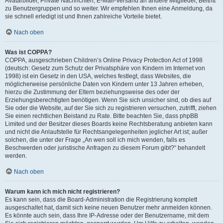
Avatarbilder, Private Nachrichten, E-Mail-Versand an andere Mitglieder, Beitritt
zu Benutzergruppen und so weiter. Wir empfehlen Ihnen eine Anmeldung, da
sie schnell erledigt ist und Ihnen zahlreiche Vorteile bietet.
Nach oben
Was ist COPPA?
COPPA, ausgeschrieben Children’s Online Privacy Protection Act of 1998
(deutsch: Gesetz zum Schutz der Privatsphäre von Kindern im Internet von
1998) ist ein Gesetz in den USA, welches festlegt, dass Websites, die
möglicherweise persönliche Daten von Kindern unter 13 Jahren erheben,
hierzu die Zustimmung der Eltern beziehungsweise des oder der
Erziehungsberechtigten benötigen. Wenn Sie sich unsicher sind, ob dies auf
Sie oder die Website, auf der Sie sich zu registrieren versuchen, zutrifft, ziehen
Sie einen rechtlichen Beistand zu Rate. Bitte beachten Sie, dass phpBB
Limited und der Besitzer dieses Boards keine Rechtsberatung anbieten kann
und nicht die Anlaufstelle für Rechtsangelegenheiten jeglicher Art ist; außer
solchen, die unter der Frage „An wen soll ich mich wenden, falls es
Beschwerden oder juristische Anfragen zu diesem Forum gibt?“ behandelt
werden.
Nach oben
Warum kann ich mich nicht registrieren?
Es kann sein, dass die Board-Administration die Registrierung komplett
ausgeschaltet hat, damit sich keine neuen Benutzer mehr anmelden können.
Es könnte auch sein, dass Ihre IP-Adresse oder der Benutzername, mit dem