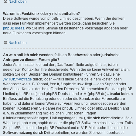
Nach oben
Warum ist Funktion x oder y nicht enthalten?
Diese Software wurde von phpBB Limited geschrieben. Wenn Sie denken,
dass eine Funktion implementiert werden sollte, dann besuchen Sie
phpBB Ideas
, wo Sie Ihre Stimme für bestehende Vorschläge abgeben oder
neue Funktionen vorschlagen können.
Nach oben
An wen soll ich mich wenden, falls es Beschwerden oder juristische
Anfragen zu diesem Forum gibt?
Jeder Administrator, der auf der „Das Team“-Seite aufgeführt ist, ist ein
geeigneter Kontakt für Ihre Beschwerde. Wenn Sie so keine Antwort erhalten,
sollten Sie den Besitzer der Domain kontaktieren (führen Sie dazu eine
„WHOIS“-Abfrage
durch) oder — falls diese Seite bei einem kostenlosen
Webhoster wie z. B. Yahoo!, free.fr, funpic.de usw. liegt — den Support oder
den Abuse-Kontakt des betreffenden Dienstes. Bitte beachten Sie, dass phpBB
Limited (phpBB.com) und phpBB Deutschland e. V. (phpBB.de)
absolut keinen
Einfluss
auf die Benutzung oder den oder die Benutzer der Forensoftware
haben und dafür in keiner Weise zur Verantwortung herangezogen werden
können. Kontaktieren Sie daher nie phpBB Limited oder phpBB Deutschland
e. V. in Zusammenhang mit jeglichen juristischen Fragen
(Unterlassungserklärungen, Haftungsfragen usw.), die
sich nicht direkt
auf die
Website phpbb.com, phpbb.de oder die phpBB-Software selbst beziehen. Falls
Sie phpBB Limited oder phpBB Deutschland e. V. E-Mails schreiben, die die
Softwarenutzung durch Dritte
betreffen, so werden Sie, wenn überhaupt,