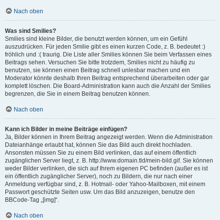
Nach oben
Was sind Smilies?
Smilies sind kleine Bilder, die benutzt werden können, um ein Gefühl
auszudrücken. Für jeden Smilie gibt es einen kurzen Code, z. B. bedeutet :)
fröhlich und :( traurig. Die Liste aller Smilies können Sie beim Verfassen eines
Beitrags sehen. Versuchen Sie bitte trotzdem, Smilies nicht zu häufig zu
benutzen, sie können einen Beitrag schnell unlesbar machen und ein
Moderator könnte deshalb Ihren Beitrag entsprechend überarbeiten oder gar
komplett löschen. Die Board-Administration kann auch die Anzahl der Smilies
begrenzen, die Sie in einem Beitrag benutzen können.
Nach oben
Kann ich Bilder in meine Beiträge einfügen?
Ja, Bilder können in Ihrem Beitrag angezeigt werden. Wenn die Administration
Dateianhänge erlaubt hat, können Sie das Bild auch direkt hochladen.
Ansonsten müssen Sie zu einem Bild verlinken, das auf einem öffentlich
zugänglichen Server liegt, z. B. http://www.domain.tld/mein-bild.gif. Sie können
weder Bilder verlinken, die sich auf Ihrem eigenen PC befinden (außer es ist
ein öffentlich zugänglicher Server), noch zu Bildern, die nur nach einer
Anmeldung verfügbar sind, z. B. Hotmail- oder Yahoo-Mailboxen, mit einem
Passwort geschützte Seiten usw. Um das Bild anzuzeigen, benutze den
BBCode-Tag „[img]“.
Nach oben