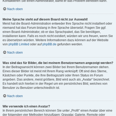
Kontaktieren Sie einen Administrator, damit er das Problem beheben kann.
Nach oben
Meine Sprache steht auf diesem Board nicht zur Auswahl!
Meist hat die Board-Administration entweder Ihre Sprache nicht installiert oder
niemand hat das Forum bislang in Ihre Sprache übersetzt. Fragen Sie ggf.
einen Board-Administrator, ob er das Sprachpaket, das Sie benötigen,
installieren kann. Falls es noch nicht existiert, würden wir uns freuen, wenn Sie
es übersetzen würden. Weitere Informationen dazu können auf der Website
von
phpBB Limited
oder auf
phpBB.de
gefunden werden.
Nach oben
Was sind das für Bilder, die bei meinem Benutzernamen angezeigt werden?
In der Beitragsansicht können zwei Bilder bei Ihrem Benutzernamen stehen.
Eines dieser Bilder ist meist mit Ihrem Rang verknüpft: Oft sind dies Sterne,
Kästchen oder Punkte, die Ihre Beitragszahl oder Ihren Status im Forum
angeben. Das andere, meist größere, Bild wird auch als „Avatar“ bezeichnet.
Es handelt sich hierbei in der Regel um ein persönliches Bild, welches von
Benutzer zu Benutzer unterschiedlich ist.
Nach oben
Wie verwende ich einen Avatar?
In Ihrem persönlichen Bereich können Sie unter „Profil“ einen Avatar über eine
der folgenden vier Methoden hinzufügen: Gravatar, Galerie, Remote oder