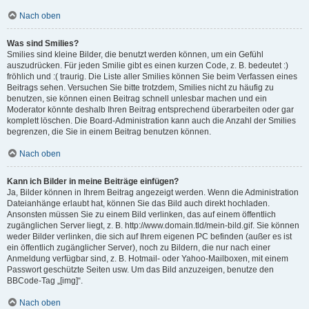
Nach oben
Was sind Smilies?
Smilies sind kleine Bilder, die benutzt werden können, um ein Gefühl
auszudrücken. Für jeden Smilie gibt es einen kurzen Code, z. B. bedeutet :)
fröhlich und :( traurig. Die Liste aller Smilies können Sie beim Verfassen eines
Beitrags sehen. Versuchen Sie bitte trotzdem, Smilies nicht zu häufig zu
benutzen, sie können einen Beitrag schnell unlesbar machen und ein
Moderator könnte deshalb Ihren Beitrag entsprechend überarbeiten oder gar
komplett löschen. Die Board-Administration kann auch die Anzahl der Smilies
begrenzen, die Sie in einem Beitrag benutzen können.
Nach oben
Kann ich Bilder in meine Beiträge einfügen?
Ja, Bilder können in Ihrem Beitrag angezeigt werden. Wenn die Administration
Dateianhänge erlaubt hat, können Sie das Bild auch direkt hochladen.
Ansonsten müssen Sie zu einem Bild verlinken, das auf einem öffentlich
zugänglichen Server liegt, z. B. http://www.domain.tld/mein-bild.gif. Sie können
weder Bilder verlinken, die sich auf Ihrem eigenen PC befinden (außer es ist
ein öffentlich zugänglicher Server), noch zu Bildern, die nur nach einer
Anmeldung verfügbar sind, z. B. Hotmail- oder Yahoo-Mailboxen, mit einem
Passwort geschützte Seiten usw. Um das Bild anzuzeigen, benutze den
BBCode-Tag „[img]“.
Nach oben