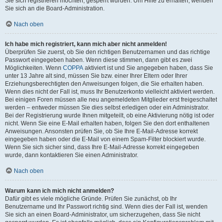
Sie sich registrieren möchten, gesperrt wurden. Um Hilfe zu erhalten, wenden
Sie sich an die Board-Administration.
Nach oben
Ich habe mich registriert, kann mich aber nicht anmelden!
Überprüfen Sie zuerst, ob Sie den richtigen Benutzernamen und das richtige
Passwort eingegeben haben. Wenn diese stimmen, dann gibt es zwei
Möglichkeiten. Wenn
COPPA
aktiviert ist und Sie angegeben haben, dass Sie
unter 13 Jahre alt sind, müssen Sie bzw. einer Ihrer Eltern oder Ihrer
Erziehungsberechtigten den Anweisungen folgen, die Sie erhalten haben.
Wenn dies nicht der Fall ist, muss Ihr Benutzerkonto vielleicht aktiviert werden.
Bei einigen Foren müssen alle neu angemeldeten Mitglieder erst freigeschaltet
werden – entweder müssen Sie dies selbst erledigen oder ein Administrator.
Bei der Registrierung wurde Ihnen mitgeteilt, ob eine Aktivierung nötig ist oder
nicht. Wenn Sie eine E-Mail erhalten haben, folgen Sie den dort enthaltenen
Anweisungen. Ansonsten prüfen Sie, ob Sie Ihre E-Mail-Adresse korrekt
eingegeben haben oder die E-Mail von einem Spam-Filter blockiert wurde.
Wenn Sie sich sicher sind, dass Ihre E-Mail-Adresse korrekt eingegeben
wurde, dann kontaktieren Sie einen Administrator.
Nach oben
Warum kann ich mich nicht anmelden?
Dafür gibt es viele mögliche Gründe. Prüfen Sie zunächst, ob Ihr
Benutzername und Ihr Passwort richtig sind. Wenn dies der Fall ist, wenden
Sie sich an einen Board-Administrator, um sicherzugehen, dass Sie nicht