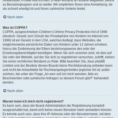
Avatarbilder, Private Nachrichten, E-Mail-Versand an andere Mitglieder, Beitritt
zu Benutzergruppen und so weiter. Wir empfehlen Ihnen eine Anmeldung, da
sie schnell erledigt ist und Ihnen zahlreiche Vorteile bietet.
Nach oben
Was ist COPPA?
COPPA, ausgeschrieben Children’s Online Privacy Protection Act of 1998
(deutsch: Gesetz zum Schutz der Privatsphäre von Kindern im Internet von
1998) ist ein Gesetz in den USA, welches festlegt, dass Websites, die
möglicherweise persönliche Daten von Kindern unter 13 Jahren erheben,
hierzu die Zustimmung der Eltern beziehungsweise des oder der
Erziehungsberechtigten benötigen. Wenn Sie sich unsicher sind, ob dies auf
Sie oder die Website, auf der Sie sich zu registrieren versuchen, zutrifft, ziehen
Sie einen rechtlichen Beistand zu Rate. Bitte beachten Sie, dass phpBB
Limited und der Besitzer dieses Boards keine Rechtsberatung anbieten kann
und nicht die Anlaufstelle für Rechtsangelegenheiten jeglicher Art ist; außer
solchen, die unter der Frage „An wen soll ich mich wenden, falls es
Beschwerden oder juristische Anfragen zu diesem Forum gibt?“ behandelt
werden.
Nach oben
Warum kann ich mich nicht registrieren?
Es kann sein, dass die Board-Administration die Registrierung komplett
ausgeschaltet hat, damit sich keine neuen Benutzer mehr anmelden können.
Es könnte auch sein, dass Ihre IP-Adresse oder der Benutzername, mit dem