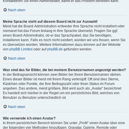
Kontaktieren Sie einen Administrator, damit er das Problem beheben kann.
Nach oben
Meine Sprache steht auf diesem Board nicht zur Auswahl!
Meist hat die Board-Administration entweder Ihre Sprache nicht installiert oder
niemand hat das Forum bislang in Ihre Sprache übersetzt. Fragen Sie ggf.
einen Board-Administrator, ob er das Sprachpaket, das Sie benötigen,
installieren kann. Falls es noch nicht existiert, würden wir uns freuen, wenn Sie
es übersetzen würden. Weitere Informationen dazu können auf der Website
von
phpBB Limited
oder auf
phpBB.de
gefunden werden.
Nach oben
Was sind das für Bilder, die bei meinem Benutzernamen angezeigt werden?
In der Beitragsansicht können zwei Bilder bei Ihrem Benutzernamen stehen.
Eines dieser Bilder ist meist mit Ihrem Rang verknüpft: Oft sind dies Sterne,
Kästchen oder Punkte, die Ihre Beitragszahl oder Ihren Status im Forum
angeben. Das andere, meist größere, Bild wird auch als „Avatar“ bezeichnet.
Es handelt sich hierbei in der Regel um ein persönliches Bild, welches von
Benutzer zu Benutzer unterschiedlich ist.
Nach oben
Wie verwende ich einen Avatar?
In Ihrem persönlichen Bereich können Sie unter „Profil“ einen Avatar über eine
der folgenden vier Methoden hinzufügen: Gravatar, Galerie, Remote oder