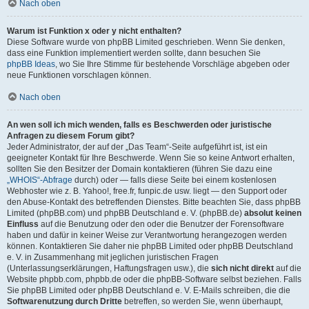
Nach oben
Warum ist Funktion x oder y nicht enthalten?
Diese Software wurde von phpBB Limited geschrieben. Wenn Sie denken,
dass eine Funktion implementiert werden sollte, dann besuchen Sie
phpBB Ideas
, wo Sie Ihre Stimme für bestehende Vorschläge abgeben oder
neue Funktionen vorschlagen können.
Nach oben
An wen soll ich mich wenden, falls es Beschwerden oder juristische
Anfragen zu diesem Forum gibt?
Jeder Administrator, der auf der „Das Team“-Seite aufgeführt ist, ist ein
geeigneter Kontakt für Ihre Beschwerde. Wenn Sie so keine Antwort erhalten,
sollten Sie den Besitzer der Domain kontaktieren (führen Sie dazu eine
„WHOIS“-Abfrage
durch) oder — falls diese Seite bei einem kostenlosen
Webhoster wie z. B. Yahoo!, free.fr, funpic.de usw. liegt — den Support oder
den Abuse-Kontakt des betreffenden Dienstes. Bitte beachten Sie, dass phpBB
Limited (phpBB.com) und phpBB Deutschland e. V. (phpBB.de)
absolut keinen
Einfluss
auf die Benutzung oder den oder die Benutzer der Forensoftware
haben und dafür in keiner Weise zur Verantwortung herangezogen werden
können. Kontaktieren Sie daher nie phpBB Limited oder phpBB Deutschland
e. V. in Zusammenhang mit jeglichen juristischen Fragen
(Unterlassungserklärungen, Haftungsfragen usw.), die
sich nicht direkt
auf die
Website phpbb.com, phpbb.de oder die phpBB-Software selbst beziehen. Falls
Sie phpBB Limited oder phpBB Deutschland e. V. E-Mails schreiben, die die
Softwarenutzung durch Dritte
betreffen, so werden Sie, wenn überhaupt,