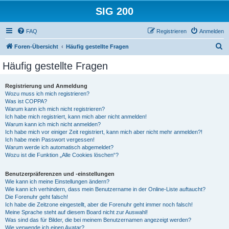
SIG 200
FAQ
Registrieren
Anmelden
S
Foren-Übersicht
Häufig gestellte Fragen
u
Häufig gestellte Fragen
c
h
Registrierung und Anmeldung
Wozu muss ich mich registrieren?
e
Was ist COPPA?
Warum kann ich mich nicht registrieren?
Ich habe mich registriert, kann mich aber nicht anmelden!
Warum kann ich mich nicht anmelden?
Ich habe mich vor einiger Zeit registriert, kann mich aber nicht mehr anmelden?!
Ich habe mein Passwort vergessen!
Warum werde ich automatisch abgemeldet?
Wozu ist die Funktion „Alle Cookies löschen“?
Benutzerpräferenzen und -einstellungen
Wie kann ich meine Einstellungen ändern?
Wie kann ich verhindern, dass mein Benutzername in der Online-Liste auftaucht?
Die Forenuhr geht falsch!
Ich habe die Zeitzone eingestellt, aber die Forenuhr geht immer noch falsch!
Meine Sprache steht auf diesem Board nicht zur Auswahl!
Was sind das für Bilder, die bei meinem Benutzernamen angezeigt werden?
Wie verwende ich einen Avatar?