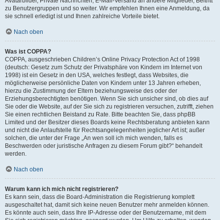
Avatarbilder, Private Nachrichten, E-Mail-Versand an andere Mitglieder, Beitritt
zu Benutzergruppen und so weiter. Wir empfehlen Ihnen eine Anmeldung, da
sie schnell erledigt ist und Ihnen zahlreiche Vorteile bietet.
Nach oben
Was ist COPPA?
COPPA, ausgeschrieben Children’s Online Privacy Protection Act of 1998
(deutsch: Gesetz zum Schutz der Privatsphäre von Kindern im Internet von
1998) ist ein Gesetz in den USA, welches festlegt, dass Websites, die
möglicherweise persönliche Daten von Kindern unter 13 Jahren erheben,
hierzu die Zustimmung der Eltern beziehungsweise des oder der
Erziehungsberechtigten benötigen. Wenn Sie sich unsicher sind, ob dies auf
Sie oder die Website, auf der Sie sich zu registrieren versuchen, zutrifft, ziehen
Sie einen rechtlichen Beistand zu Rate. Bitte beachten Sie, dass phpBB
Limited und der Besitzer dieses Boards keine Rechtsberatung anbieten kann
und nicht die Anlaufstelle für Rechtsangelegenheiten jeglicher Art ist; außer
solchen, die unter der Frage „An wen soll ich mich wenden, falls es
Beschwerden oder juristische Anfragen zu diesem Forum gibt?“ behandelt
werden.
Nach oben
Warum kann ich mich nicht registrieren?
Es kann sein, dass die Board-Administration die Registrierung komplett
ausgeschaltet hat, damit sich keine neuen Benutzer mehr anmelden können.
Es könnte auch sein, dass Ihre IP-Adresse oder der Benutzername, mit dem