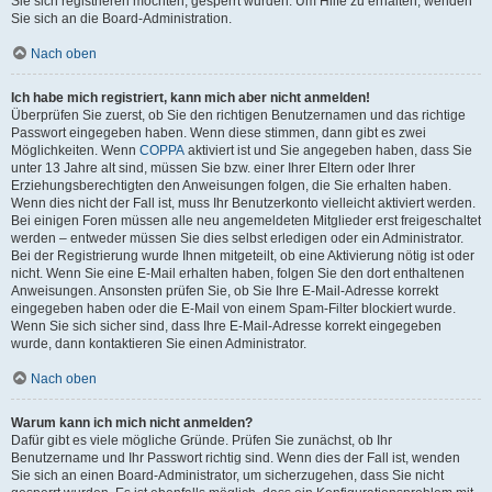
Sie sich registrieren möchten, gesperrt wurden. Um Hilfe zu erhalten, wenden
Sie sich an die Board-Administration.
Nach oben
Ich habe mich registriert, kann mich aber nicht anmelden!
Überprüfen Sie zuerst, ob Sie den richtigen Benutzernamen und das richtige
Passwort eingegeben haben. Wenn diese stimmen, dann gibt es zwei
Möglichkeiten. Wenn
COPPA
aktiviert ist und Sie angegeben haben, dass Sie
unter 13 Jahre alt sind, müssen Sie bzw. einer Ihrer Eltern oder Ihrer
Erziehungsberechtigten den Anweisungen folgen, die Sie erhalten haben.
Wenn dies nicht der Fall ist, muss Ihr Benutzerkonto vielleicht aktiviert werden.
Bei einigen Foren müssen alle neu angemeldeten Mitglieder erst freigeschaltet
werden – entweder müssen Sie dies selbst erledigen oder ein Administrator.
Bei der Registrierung wurde Ihnen mitgeteilt, ob eine Aktivierung nötig ist oder
nicht. Wenn Sie eine E-Mail erhalten haben, folgen Sie den dort enthaltenen
Anweisungen. Ansonsten prüfen Sie, ob Sie Ihre E-Mail-Adresse korrekt
eingegeben haben oder die E-Mail von einem Spam-Filter blockiert wurde.
Wenn Sie sich sicher sind, dass Ihre E-Mail-Adresse korrekt eingegeben
wurde, dann kontaktieren Sie einen Administrator.
Nach oben
Warum kann ich mich nicht anmelden?
Dafür gibt es viele mögliche Gründe. Prüfen Sie zunächst, ob Ihr
Benutzername und Ihr Passwort richtig sind. Wenn dies der Fall ist, wenden
Sie sich an einen Board-Administrator, um sicherzugehen, dass Sie nicht