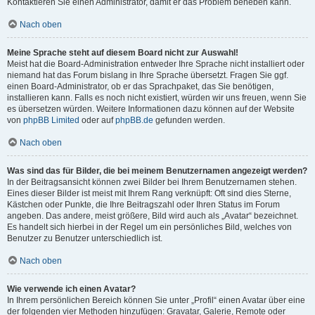
Kontaktieren Sie einen Administrator, damit er das Problem beheben kann.
Nach oben
Meine Sprache steht auf diesem Board nicht zur Auswahl!
Meist hat die Board-Administration entweder Ihre Sprache nicht installiert oder
niemand hat das Forum bislang in Ihre Sprache übersetzt. Fragen Sie ggf.
einen Board-Administrator, ob er das Sprachpaket, das Sie benötigen,
installieren kann. Falls es noch nicht existiert, würden wir uns freuen, wenn Sie
es übersetzen würden. Weitere Informationen dazu können auf der Website
von
phpBB Limited
oder auf
phpBB.de
gefunden werden.
Nach oben
Was sind das für Bilder, die bei meinem Benutzernamen angezeigt werden?
In der Beitragsansicht können zwei Bilder bei Ihrem Benutzernamen stehen.
Eines dieser Bilder ist meist mit Ihrem Rang verknüpft: Oft sind dies Sterne,
Kästchen oder Punkte, die Ihre Beitragszahl oder Ihren Status im Forum
angeben. Das andere, meist größere, Bild wird auch als „Avatar“ bezeichnet.
Es handelt sich hierbei in der Regel um ein persönliches Bild, welches von
Benutzer zu Benutzer unterschiedlich ist.
Nach oben
Wie verwende ich einen Avatar?
In Ihrem persönlichen Bereich können Sie unter „Profil“ einen Avatar über eine
der folgenden vier Methoden hinzufügen: Gravatar, Galerie, Remote oder