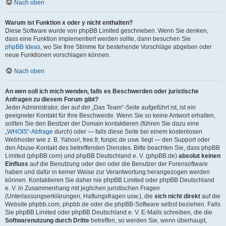
Nach oben
Warum ist Funktion x oder y nicht enthalten?
Diese Software wurde von phpBB Limited geschrieben. Wenn Sie denken,
dass eine Funktion implementiert werden sollte, dann besuchen Sie
phpBB Ideas
, wo Sie Ihre Stimme für bestehende Vorschläge abgeben oder
neue Funktionen vorschlagen können.
Nach oben
An wen soll ich mich wenden, falls es Beschwerden oder juristische
Anfragen zu diesem Forum gibt?
Jeder Administrator, der auf der „Das Team“-Seite aufgeführt ist, ist ein
geeigneter Kontakt für Ihre Beschwerde. Wenn Sie so keine Antwort erhalten,
sollten Sie den Besitzer der Domain kontaktieren (führen Sie dazu eine
„WHOIS“-Abfrage
durch) oder — falls diese Seite bei einem kostenlosen
Webhoster wie z. B. Yahoo!, free.fr, funpic.de usw. liegt — den Support oder
den Abuse-Kontakt des betreffenden Dienstes. Bitte beachten Sie, dass phpBB
Limited (phpBB.com) und phpBB Deutschland e. V. (phpBB.de)
absolut keinen
Einfluss
auf die Benutzung oder den oder die Benutzer der Forensoftware
haben und dafür in keiner Weise zur Verantwortung herangezogen werden
können. Kontaktieren Sie daher nie phpBB Limited oder phpBB Deutschland
e. V. in Zusammenhang mit jeglichen juristischen Fragen
(Unterlassungserklärungen, Haftungsfragen usw.), die
sich nicht direkt
auf die
Website phpbb.com, phpbb.de oder die phpBB-Software selbst beziehen. Falls
Sie phpBB Limited oder phpBB Deutschland e. V. E-Mails schreiben, die die
Softwarenutzung durch Dritte
betreffen, so werden Sie, wenn überhaupt,