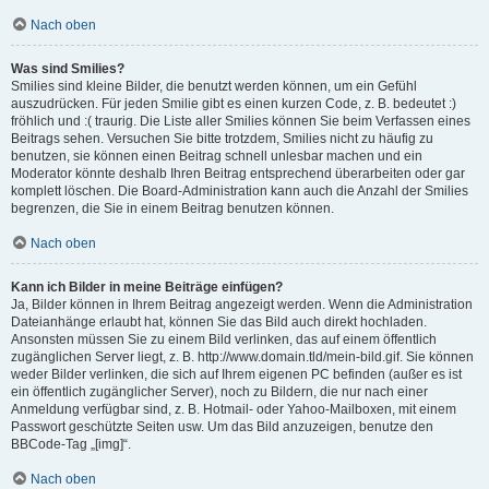
Nach oben
Was sind Smilies?
Smilies sind kleine Bilder, die benutzt werden können, um ein Gefühl
auszudrücken. Für jeden Smilie gibt es einen kurzen Code, z. B. bedeutet :)
fröhlich und :( traurig. Die Liste aller Smilies können Sie beim Verfassen eines
Beitrags sehen. Versuchen Sie bitte trotzdem, Smilies nicht zu häufig zu
benutzen, sie können einen Beitrag schnell unlesbar machen und ein
Moderator könnte deshalb Ihren Beitrag entsprechend überarbeiten oder gar
komplett löschen. Die Board-Administration kann auch die Anzahl der Smilies
begrenzen, die Sie in einem Beitrag benutzen können.
Nach oben
Kann ich Bilder in meine Beiträge einfügen?
Ja, Bilder können in Ihrem Beitrag angezeigt werden. Wenn die Administration
Dateianhänge erlaubt hat, können Sie das Bild auch direkt hochladen.
Ansonsten müssen Sie zu einem Bild verlinken, das auf einem öffentlich
zugänglichen Server liegt, z. B. http://www.domain.tld/mein-bild.gif. Sie können
weder Bilder verlinken, die sich auf Ihrem eigenen PC befinden (außer es ist
ein öffentlich zugänglicher Server), noch zu Bildern, die nur nach einer
Anmeldung verfügbar sind, z. B. Hotmail- oder Yahoo-Mailboxen, mit einem
Passwort geschützte Seiten usw. Um das Bild anzuzeigen, benutze den
BBCode-Tag „[img]“.
Nach oben