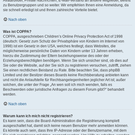
Avatarbilder, Private Nachrichten, E-Mail-Versand an andere Mitglieder, Beitritt
zu Benutzergruppen und so weiter. Wir empfehlen Ihnen eine Anmeldung, da
sie schnell erledigt ist und Ihnen zahlreiche Vorteile bietet.
Nach oben
Was ist COPPA?
COPPA, ausgeschrieben Children’s Online Privacy Protection Act of 1998
(deutsch: Gesetz zum Schutz der Privatsphäre von Kindern im Internet von
1998) ist ein Gesetz in den USA, welches festlegt, dass Websites, die
möglicherweise persönliche Daten von Kindern unter 13 Jahren erheben,
hierzu die Zustimmung der Eltern beziehungsweise des oder der
Erziehungsberechtigten benötigen. Wenn Sie sich unsicher sind, ob dies auf
Sie oder die Website, auf der Sie sich zu registrieren versuchen, zutrifft, ziehen
Sie einen rechtlichen Beistand zu Rate. Bitte beachten Sie, dass phpBB
Limited und der Besitzer dieses Boards keine Rechtsberatung anbieten kann
und nicht die Anlaufstelle für Rechtsangelegenheiten jeglicher Art ist; außer
solchen, die unter der Frage „An wen soll ich mich wenden, falls es
Beschwerden oder juristische Anfragen zu diesem Forum gibt?“ behandelt
werden.
Nach oben
Warum kann ich mich nicht registrieren?
Es kann sein, dass die Board-Administration die Registrierung komplett
ausgeschaltet hat, damit sich keine neuen Benutzer mehr anmelden können.
Es könnte auch sein, dass Ihre IP-Adresse oder der Benutzername, mit dem