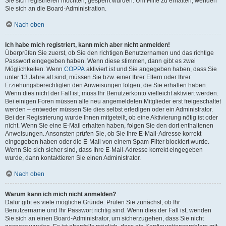
Sie sich registrieren möchten, gesperrt wurden. Um Hilfe zu erhalten, wenden
Sie sich an die Board-Administration.
Nach oben
Ich habe mich registriert, kann mich aber nicht anmelden!
Überprüfen Sie zuerst, ob Sie den richtigen Benutzernamen und das richtige
Passwort eingegeben haben. Wenn diese stimmen, dann gibt es zwei
Möglichkeiten. Wenn
COPPA
aktiviert ist und Sie angegeben haben, dass Sie
unter 13 Jahre alt sind, müssen Sie bzw. einer Ihrer Eltern oder Ihrer
Erziehungsberechtigten den Anweisungen folgen, die Sie erhalten haben.
Wenn dies nicht der Fall ist, muss Ihr Benutzerkonto vielleicht aktiviert werden.
Bei einigen Foren müssen alle neu angemeldeten Mitglieder erst freigeschaltet
werden – entweder müssen Sie dies selbst erledigen oder ein Administrator.
Bei der Registrierung wurde Ihnen mitgeteilt, ob eine Aktivierung nötig ist oder
nicht. Wenn Sie eine E-Mail erhalten haben, folgen Sie den dort enthaltenen
Anweisungen. Ansonsten prüfen Sie, ob Sie Ihre E-Mail-Adresse korrekt
eingegeben haben oder die E-Mail von einem Spam-Filter blockiert wurde.
Wenn Sie sich sicher sind, dass Ihre E-Mail-Adresse korrekt eingegeben
wurde, dann kontaktieren Sie einen Administrator.
Nach oben
Warum kann ich mich nicht anmelden?
Dafür gibt es viele mögliche Gründe. Prüfen Sie zunächst, ob Ihr
Benutzername und Ihr Passwort richtig sind. Wenn dies der Fall ist, wenden
Sie sich an einen Board-Administrator, um sicherzugehen, dass Sie nicht