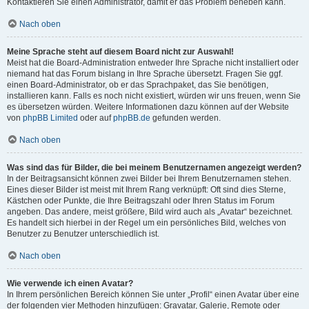
Kontaktieren Sie einen Administrator, damit er das Problem beheben kann.
Nach oben
Meine Sprache steht auf diesem Board nicht zur Auswahl!
Meist hat die Board-Administration entweder Ihre Sprache nicht installiert oder
niemand hat das Forum bislang in Ihre Sprache übersetzt. Fragen Sie ggf.
einen Board-Administrator, ob er das Sprachpaket, das Sie benötigen,
installieren kann. Falls es noch nicht existiert, würden wir uns freuen, wenn Sie
es übersetzen würden. Weitere Informationen dazu können auf der Website
von
phpBB Limited
oder auf
phpBB.de
gefunden werden.
Nach oben
Was sind das für Bilder, die bei meinem Benutzernamen angezeigt werden?
In der Beitragsansicht können zwei Bilder bei Ihrem Benutzernamen stehen.
Eines dieser Bilder ist meist mit Ihrem Rang verknüpft: Oft sind dies Sterne,
Kästchen oder Punkte, die Ihre Beitragszahl oder Ihren Status im Forum
angeben. Das andere, meist größere, Bild wird auch als „Avatar“ bezeichnet.
Es handelt sich hierbei in der Regel um ein persönliches Bild, welches von
Benutzer zu Benutzer unterschiedlich ist.
Nach oben
Wie verwende ich einen Avatar?
In Ihrem persönlichen Bereich können Sie unter „Profil“ einen Avatar über eine
der folgenden vier Methoden hinzufügen: Gravatar, Galerie, Remote oder