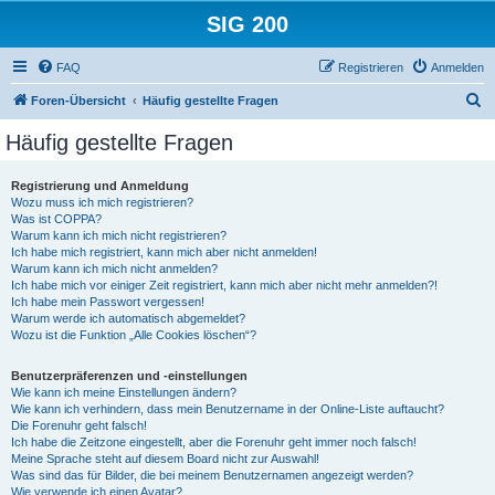
SIG 200
FAQ
Registrieren
Anmelden
S
Foren-Übersicht
Häufig gestellte Fragen
u
Häufig gestellte Fragen
c
h
Registrierung und Anmeldung
Wozu muss ich mich registrieren?
e
Was ist COPPA?
Warum kann ich mich nicht registrieren?
Ich habe mich registriert, kann mich aber nicht anmelden!
Warum kann ich mich nicht anmelden?
Ich habe mich vor einiger Zeit registriert, kann mich aber nicht mehr anmelden?!
Ich habe mein Passwort vergessen!
Warum werde ich automatisch abgemeldet?
Wozu ist die Funktion „Alle Cookies löschen“?
Benutzerpräferenzen und -einstellungen
Wie kann ich meine Einstellungen ändern?
Wie kann ich verhindern, dass mein Benutzername in der Online-Liste auftaucht?
Die Forenuhr geht falsch!
Ich habe die Zeitzone eingestellt, aber die Forenuhr geht immer noch falsch!
Meine Sprache steht auf diesem Board nicht zur Auswahl!
Was sind das für Bilder, die bei meinem Benutzernamen angezeigt werden?
Wie verwende ich einen Avatar?