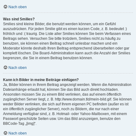
Nach oben
Was sind Smilies?
Smilies sind kleine Bilder, die benutzt werden können, um ein Gefühl
auszudrücken. Für jeden Smilie gibt es einen kurzen Code, z. B. bedeutet :)
fröhlich und :( traurig. Die Liste aller Smilies können Sie beim Verfassen eines
Beitrags sehen. Versuchen Sie bitte trotzdem, Smilies nicht zu häufig zu
benutzen, sie können einen Beitrag schnell unlesbar machen und ein
Moderator könnte deshalb Ihren Beitrag entsprechend überarbeiten oder gar
komplett löschen. Die Board-Administration kann auch die Anzahl der Smilies
begrenzen, die Sie in einem Beitrag benutzen können.
Nach oben
Kann ich Bilder in meine Beiträge einfügen?
Ja, Bilder können in Ihrem Beitrag angezeigt werden. Wenn die Administration
Dateianhänge erlaubt hat, können Sie das Bild auch direkt hochladen.
Ansonsten müssen Sie zu einem Bild verlinken, das auf einem öffentlich
zugänglichen Server liegt, z. B. http://www.domain.tld/mein-bild.gif. Sie können
weder Bilder verlinken, die sich auf Ihrem eigenen PC befinden (außer es ist
ein öffentlich zugänglicher Server), noch zu Bildern, die nur nach einer
Anmeldung verfügbar sind, z. B. Hotmail- oder Yahoo-Mailboxen, mit einem
Passwort geschützte Seiten usw. Um das Bild anzuzeigen, benutze den
BBCode-Tag „[img]“.
Nach oben