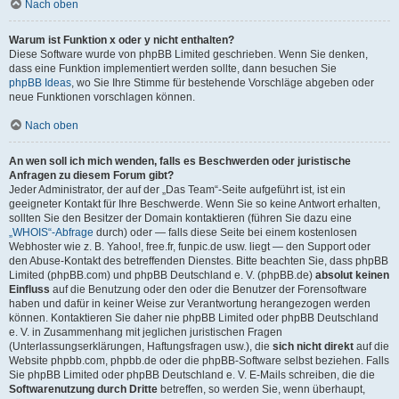
Nach oben
Warum ist Funktion x oder y nicht enthalten?
Diese Software wurde von phpBB Limited geschrieben. Wenn Sie denken,
dass eine Funktion implementiert werden sollte, dann besuchen Sie
phpBB Ideas
, wo Sie Ihre Stimme für bestehende Vorschläge abgeben oder
neue Funktionen vorschlagen können.
Nach oben
An wen soll ich mich wenden, falls es Beschwerden oder juristische
Anfragen zu diesem Forum gibt?
Jeder Administrator, der auf der „Das Team“-Seite aufgeführt ist, ist ein
geeigneter Kontakt für Ihre Beschwerde. Wenn Sie so keine Antwort erhalten,
sollten Sie den Besitzer der Domain kontaktieren (führen Sie dazu eine
„WHOIS“-Abfrage
durch) oder — falls diese Seite bei einem kostenlosen
Webhoster wie z. B. Yahoo!, free.fr, funpic.de usw. liegt — den Support oder
den Abuse-Kontakt des betreffenden Dienstes. Bitte beachten Sie, dass phpBB
Limited (phpBB.com) und phpBB Deutschland e. V. (phpBB.de)
absolut keinen
Einfluss
auf die Benutzung oder den oder die Benutzer der Forensoftware
haben und dafür in keiner Weise zur Verantwortung herangezogen werden
können. Kontaktieren Sie daher nie phpBB Limited oder phpBB Deutschland
e. V. in Zusammenhang mit jeglichen juristischen Fragen
(Unterlassungserklärungen, Haftungsfragen usw.), die
sich nicht direkt
auf die
Website phpbb.com, phpbb.de oder die phpBB-Software selbst beziehen. Falls
Sie phpBB Limited oder phpBB Deutschland e. V. E-Mails schreiben, die die
Softwarenutzung durch Dritte
betreffen, so werden Sie, wenn überhaupt,