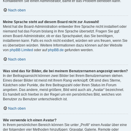
Kontaktieren Sie einen Administrator, damit er das Problem beheben kann.
Nach oben
Meine Sprache steht auf diesem Board nicht zur Auswahl!
Meist hat die Board-Administration entweder Ihre Sprache nicht installiert oder
niemand hat das Forum bislang in Ihre Sprache übersetzt. Fragen Sie ggf.
einen Board-Administrator, ob er das Sprachpaket, das Sie benötigen,
installieren kann. Falls es noch nicht existiert, würden wir uns freuen, wenn Sie
es übersetzen würden. Weitere Informationen dazu können auf der Website
von
phpBB Limited
oder auf
phpBB.de
gefunden werden.
Nach oben
Was sind das für Bilder, die bei meinem Benutzernamen angezeigt werden?
In der Beitragsansicht können zwei Bilder bei Ihrem Benutzernamen stehen.
Eines dieser Bilder ist meist mit Ihrem Rang verknüpft: Oft sind dies Sterne,
Kästchen oder Punkte, die Ihre Beitragszahl oder Ihren Status im Forum
angeben. Das andere, meist größere, Bild wird auch als „Avatar“ bezeichnet.
Es handelt sich hierbei in der Regel um ein persönliches Bild, welches von
Benutzer zu Benutzer unterschiedlich ist.
Nach oben
Wie verwende ich einen Avatar?
In Ihrem persönlichen Bereich können Sie unter „Profil“ einen Avatar über eine
der folgenden vier Methoden hinzufügen: Gravatar, Galerie, Remote oder