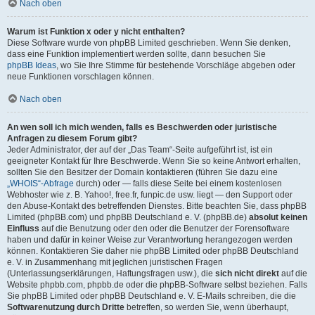
Nach oben
Warum ist Funktion x oder y nicht enthalten?
Diese Software wurde von phpBB Limited geschrieben. Wenn Sie denken,
dass eine Funktion implementiert werden sollte, dann besuchen Sie
phpBB Ideas
, wo Sie Ihre Stimme für bestehende Vorschläge abgeben oder
neue Funktionen vorschlagen können.
Nach oben
An wen soll ich mich wenden, falls es Beschwerden oder juristische
Anfragen zu diesem Forum gibt?
Jeder Administrator, der auf der „Das Team“-Seite aufgeführt ist, ist ein
geeigneter Kontakt für Ihre Beschwerde. Wenn Sie so keine Antwort erhalten,
sollten Sie den Besitzer der Domain kontaktieren (führen Sie dazu eine
„WHOIS“-Abfrage
durch) oder — falls diese Seite bei einem kostenlosen
Webhoster wie z. B. Yahoo!, free.fr, funpic.de usw. liegt — den Support oder
den Abuse-Kontakt des betreffenden Dienstes. Bitte beachten Sie, dass phpBB
Limited (phpBB.com) und phpBB Deutschland e. V. (phpBB.de)
absolut keinen
Einfluss
auf die Benutzung oder den oder die Benutzer der Forensoftware
haben und dafür in keiner Weise zur Verantwortung herangezogen werden
können. Kontaktieren Sie daher nie phpBB Limited oder phpBB Deutschland
e. V. in Zusammenhang mit jeglichen juristischen Fragen
(Unterlassungserklärungen, Haftungsfragen usw.), die
sich nicht direkt
auf die
Website phpbb.com, phpbb.de oder die phpBB-Software selbst beziehen. Falls
Sie phpBB Limited oder phpBB Deutschland e. V. E-Mails schreiben, die die
Softwarenutzung durch Dritte
betreffen, so werden Sie, wenn überhaupt,