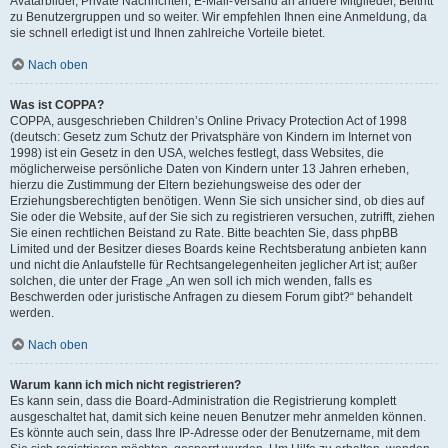
Avatarbilder, Private Nachrichten, E-Mail-Versand an andere Mitglieder, Beitritt
zu Benutzergruppen und so weiter. Wir empfehlen Ihnen eine Anmeldung, da
sie schnell erledigt ist und Ihnen zahlreiche Vorteile bietet.
Nach oben
Was ist COPPA?
COPPA, ausgeschrieben Children’s Online Privacy Protection Act of 1998
(deutsch: Gesetz zum Schutz der Privatsphäre von Kindern im Internet von
1998) ist ein Gesetz in den USA, welches festlegt, dass Websites, die
möglicherweise persönliche Daten von Kindern unter 13 Jahren erheben,
hierzu die Zustimmung der Eltern beziehungsweise des oder der
Erziehungsberechtigten benötigen. Wenn Sie sich unsicher sind, ob dies auf
Sie oder die Website, auf der Sie sich zu registrieren versuchen, zutrifft, ziehen
Sie einen rechtlichen Beistand zu Rate. Bitte beachten Sie, dass phpBB
Limited und der Besitzer dieses Boards keine Rechtsberatung anbieten kann
und nicht die Anlaufstelle für Rechtsangelegenheiten jeglicher Art ist; außer
solchen, die unter der Frage „An wen soll ich mich wenden, falls es
Beschwerden oder juristische Anfragen zu diesem Forum gibt?“ behandelt
werden.
Nach oben
Warum kann ich mich nicht registrieren?
Es kann sein, dass die Board-Administration die Registrierung komplett
ausgeschaltet hat, damit sich keine neuen Benutzer mehr anmelden können.
Es könnte auch sein, dass Ihre IP-Adresse oder der Benutzername, mit dem