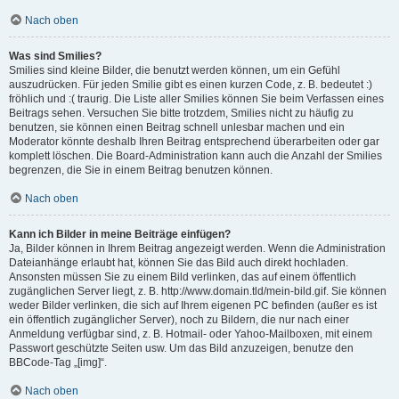
Nach oben
Was sind Smilies?
Smilies sind kleine Bilder, die benutzt werden können, um ein Gefühl
auszudrücken. Für jeden Smilie gibt es einen kurzen Code, z. B. bedeutet :)
fröhlich und :( traurig. Die Liste aller Smilies können Sie beim Verfassen eines
Beitrags sehen. Versuchen Sie bitte trotzdem, Smilies nicht zu häufig zu
benutzen, sie können einen Beitrag schnell unlesbar machen und ein
Moderator könnte deshalb Ihren Beitrag entsprechend überarbeiten oder gar
komplett löschen. Die Board-Administration kann auch die Anzahl der Smilies
begrenzen, die Sie in einem Beitrag benutzen können.
Nach oben
Kann ich Bilder in meine Beiträge einfügen?
Ja, Bilder können in Ihrem Beitrag angezeigt werden. Wenn die Administration
Dateianhänge erlaubt hat, können Sie das Bild auch direkt hochladen.
Ansonsten müssen Sie zu einem Bild verlinken, das auf einem öffentlich
zugänglichen Server liegt, z. B. http://www.domain.tld/mein-bild.gif. Sie können
weder Bilder verlinken, die sich auf Ihrem eigenen PC befinden (außer es ist
ein öffentlich zugänglicher Server), noch zu Bildern, die nur nach einer
Anmeldung verfügbar sind, z. B. Hotmail- oder Yahoo-Mailboxen, mit einem
Passwort geschützte Seiten usw. Um das Bild anzuzeigen, benutze den
BBCode-Tag „[img]“.
Nach oben