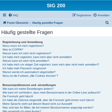
SIG 200
FAQ
Registrieren
Anmelden
S
Foren-Übersicht
Häufig gestellte Fragen
u
Häufig gestellte Fragen
c
h
Registrierung und Anmeldung
Wozu muss ich mich registrieren?
e
Was ist COPPA?
Warum kann ich mich nicht registrieren?
Ich habe mich registriert, kann mich aber nicht anmelden!
Warum kann ich mich nicht anmelden?
Ich habe mich vor einiger Zeit registriert, kann mich aber nicht mehr anmelden?!
Ich habe mein Passwort vergessen!
Warum werde ich automatisch abgemeldet?
Wozu ist die Funktion „Alle Cookies löschen“?
Benutzerpräferenzen und -einstellungen
Wie kann ich meine Einstellungen ändern?
Wie kann ich verhindern, dass mein Benutzername in der Online-Liste auftaucht?
Die Forenuhr geht falsch!
Ich habe die Zeitzone eingestellt, aber die Forenuhr geht immer noch falsch!
Meine Sprache steht auf diesem Board nicht zur Auswahl!
Was sind das für Bilder, die bei meinem Benutzernamen angezeigt werden?
Wie verwende ich einen Avatar?