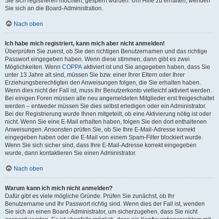
Sie sich registrieren möchten, gesperrt wurden. Um Hilfe zu erhalten, wenden
Sie sich an die Board-Administration.
Nach oben
Ich habe mich registriert, kann mich aber nicht anmelden!
Überprüfen Sie zuerst, ob Sie den richtigen Benutzernamen und das richtige
Passwort eingegeben haben. Wenn diese stimmen, dann gibt es zwei
Möglichkeiten. Wenn
COPPA
aktiviert ist und Sie angegeben haben, dass Sie
unter 13 Jahre alt sind, müssen Sie bzw. einer Ihrer Eltern oder Ihrer
Erziehungsberechtigten den Anweisungen folgen, die Sie erhalten haben.
Wenn dies nicht der Fall ist, muss Ihr Benutzerkonto vielleicht aktiviert werden.
Bei einigen Foren müssen alle neu angemeldeten Mitglieder erst freigeschaltet
werden – entweder müssen Sie dies selbst erledigen oder ein Administrator.
Bei der Registrierung wurde Ihnen mitgeteilt, ob eine Aktivierung nötig ist oder
nicht. Wenn Sie eine E-Mail erhalten haben, folgen Sie den dort enthaltenen
Anweisungen. Ansonsten prüfen Sie, ob Sie Ihre E-Mail-Adresse korrekt
eingegeben haben oder die E-Mail von einem Spam-Filter blockiert wurde.
Wenn Sie sich sicher sind, dass Ihre E-Mail-Adresse korrekt eingegeben
wurde, dann kontaktieren Sie einen Administrator.
Nach oben
Warum kann ich mich nicht anmelden?
Dafür gibt es viele mögliche Gründe. Prüfen Sie zunächst, ob Ihr
Benutzername und Ihr Passwort richtig sind. Wenn dies der Fall ist, wenden
Sie sich an einen Board-Administrator, um sicherzugehen, dass Sie nicht