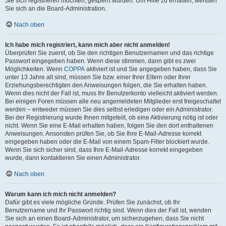
Sie sich registrieren möchten, gesperrt wurden. Um Hilfe zu erhalten, wenden
Sie sich an die Board-Administration.
Nach oben
Ich habe mich registriert, kann mich aber nicht anmelden!
Überprüfen Sie zuerst, ob Sie den richtigen Benutzernamen und das richtige
Passwort eingegeben haben. Wenn diese stimmen, dann gibt es zwei
Möglichkeiten. Wenn
COPPA
aktiviert ist und Sie angegeben haben, dass Sie
unter 13 Jahre alt sind, müssen Sie bzw. einer Ihrer Eltern oder Ihrer
Erziehungsberechtigten den Anweisungen folgen, die Sie erhalten haben.
Wenn dies nicht der Fall ist, muss Ihr Benutzerkonto vielleicht aktiviert werden.
Bei einigen Foren müssen alle neu angemeldeten Mitglieder erst freigeschaltet
werden – entweder müssen Sie dies selbst erledigen oder ein Administrator.
Bei der Registrierung wurde Ihnen mitgeteilt, ob eine Aktivierung nötig ist oder
nicht. Wenn Sie eine E-Mail erhalten haben, folgen Sie den dort enthaltenen
Anweisungen. Ansonsten prüfen Sie, ob Sie Ihre E-Mail-Adresse korrekt
eingegeben haben oder die E-Mail von einem Spam-Filter blockiert wurde.
Wenn Sie sich sicher sind, dass Ihre E-Mail-Adresse korrekt eingegeben
wurde, dann kontaktieren Sie einen Administrator.
Nach oben
Warum kann ich mich nicht anmelden?
Dafür gibt es viele mögliche Gründe. Prüfen Sie zunächst, ob Ihr
Benutzername und Ihr Passwort richtig sind. Wenn dies der Fall ist, wenden
Sie sich an einen Board-Administrator, um sicherzugehen, dass Sie nicht