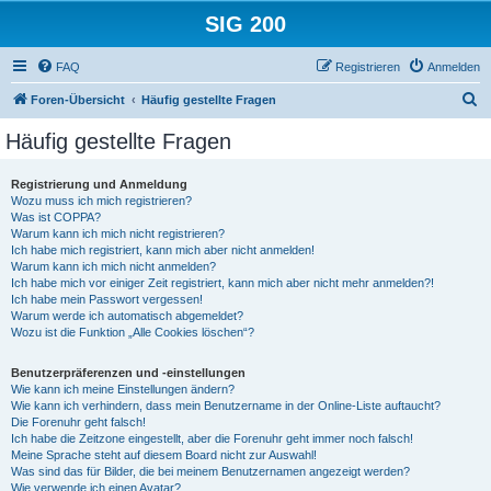
SIG 200
FAQ
Registrieren
Anmelden
S
Foren-Übersicht
Häufig gestellte Fragen
u
Häufig gestellte Fragen
c
h
Registrierung und Anmeldung
Wozu muss ich mich registrieren?
e
Was ist COPPA?
Warum kann ich mich nicht registrieren?
Ich habe mich registriert, kann mich aber nicht anmelden!
Warum kann ich mich nicht anmelden?
Ich habe mich vor einiger Zeit registriert, kann mich aber nicht mehr anmelden?!
Ich habe mein Passwort vergessen!
Warum werde ich automatisch abgemeldet?
Wozu ist die Funktion „Alle Cookies löschen“?
Benutzerpräferenzen und -einstellungen
Wie kann ich meine Einstellungen ändern?
Wie kann ich verhindern, dass mein Benutzername in der Online-Liste auftaucht?
Die Forenuhr geht falsch!
Ich habe die Zeitzone eingestellt, aber die Forenuhr geht immer noch falsch!
Meine Sprache steht auf diesem Board nicht zur Auswahl!
Was sind das für Bilder, die bei meinem Benutzernamen angezeigt werden?
Wie verwende ich einen Avatar?