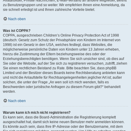
Avatarbilder, Private Nachrichten, E-Mail-Versand an andere Mitglieder, Beitritt
zu Benutzergruppen und so weiter. Wir empfehlen Ihnen eine Anmeldung, da
sie schnell erledigt ist und Ihnen zahlreiche Vorteile bietet.
Nach oben
Was ist COPPA?
COPPA, ausgeschrieben Children’s Online Privacy Protection Act of 1998
(deutsch: Gesetz zum Schutz der Privatsphäre von Kindern im Internet von
1998) ist ein Gesetz in den USA, welches festlegt, dass Websites, die
möglicherweise persönliche Daten von Kindern unter 13 Jahren erheben,
hierzu die Zustimmung der Eltern beziehungsweise des oder der
Erziehungsberechtigten benötigen. Wenn Sie sich unsicher sind, ob dies auf
Sie oder die Website, auf der Sie sich zu registrieren versuchen, zutrifft, ziehen
Sie einen rechtlichen Beistand zu Rate. Bitte beachten Sie, dass phpBB
Limited und der Besitzer dieses Boards keine Rechtsberatung anbieten kann
und nicht die Anlaufstelle für Rechtsangelegenheiten jeglicher Art ist; außer
solchen, die unter der Frage „An wen soll ich mich wenden, falls es
Beschwerden oder juristische Anfragen zu diesem Forum gibt?“ behandelt
werden.
Nach oben
Warum kann ich mich nicht registrieren?
Es kann sein, dass die Board-Administration die Registrierung komplett
ausgeschaltet hat, damit sich keine neuen Benutzer mehr anmelden können.
Es könnte auch sein, dass Ihre IP-Adresse oder der Benutzername, mit dem