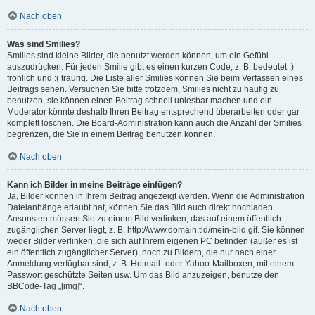
Nach oben
Was sind Smilies?
Smilies sind kleine Bilder, die benutzt werden können, um ein Gefühl
auszudrücken. Für jeden Smilie gibt es einen kurzen Code, z. B. bedeutet :)
fröhlich und :( traurig. Die Liste aller Smilies können Sie beim Verfassen eines
Beitrags sehen. Versuchen Sie bitte trotzdem, Smilies nicht zu häufig zu
benutzen, sie können einen Beitrag schnell unlesbar machen und ein
Moderator könnte deshalb Ihren Beitrag entsprechend überarbeiten oder gar
komplett löschen. Die Board-Administration kann auch die Anzahl der Smilies
begrenzen, die Sie in einem Beitrag benutzen können.
Nach oben
Kann ich Bilder in meine Beiträge einfügen?
Ja, Bilder können in Ihrem Beitrag angezeigt werden. Wenn die Administration
Dateianhänge erlaubt hat, können Sie das Bild auch direkt hochladen.
Ansonsten müssen Sie zu einem Bild verlinken, das auf einem öffentlich
zugänglichen Server liegt, z. B. http://www.domain.tld/mein-bild.gif. Sie können
weder Bilder verlinken, die sich auf Ihrem eigenen PC befinden (außer es ist
ein öffentlich zugänglicher Server), noch zu Bildern, die nur nach einer
Anmeldung verfügbar sind, z. B. Hotmail- oder Yahoo-Mailboxen, mit einem
Passwort geschützte Seiten usw. Um das Bild anzuzeigen, benutze den
BBCode-Tag „[img]“.
Nach oben