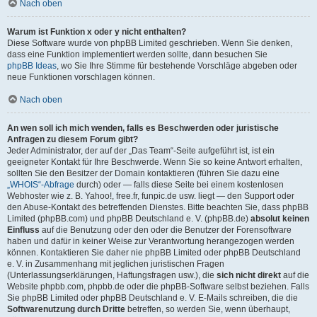
Nach oben
Warum ist Funktion x oder y nicht enthalten?
Diese Software wurde von phpBB Limited geschrieben. Wenn Sie denken,
dass eine Funktion implementiert werden sollte, dann besuchen Sie
phpBB Ideas
, wo Sie Ihre Stimme für bestehende Vorschläge abgeben oder
neue Funktionen vorschlagen können.
Nach oben
An wen soll ich mich wenden, falls es Beschwerden oder juristische
Anfragen zu diesem Forum gibt?
Jeder Administrator, der auf der „Das Team“-Seite aufgeführt ist, ist ein
geeigneter Kontakt für Ihre Beschwerde. Wenn Sie so keine Antwort erhalten,
sollten Sie den Besitzer der Domain kontaktieren (führen Sie dazu eine
„WHOIS“-Abfrage
durch) oder — falls diese Seite bei einem kostenlosen
Webhoster wie z. B. Yahoo!, free.fr, funpic.de usw. liegt — den Support oder
den Abuse-Kontakt des betreffenden Dienstes. Bitte beachten Sie, dass phpBB
Limited (phpBB.com) und phpBB Deutschland e. V. (phpBB.de)
absolut keinen
Einfluss
auf die Benutzung oder den oder die Benutzer der Forensoftware
haben und dafür in keiner Weise zur Verantwortung herangezogen werden
können. Kontaktieren Sie daher nie phpBB Limited oder phpBB Deutschland
e. V. in Zusammenhang mit jeglichen juristischen Fragen
(Unterlassungserklärungen, Haftungsfragen usw.), die
sich nicht direkt
auf die
Website phpbb.com, phpbb.de oder die phpBB-Software selbst beziehen. Falls
Sie phpBB Limited oder phpBB Deutschland e. V. E-Mails schreiben, die die
Softwarenutzung durch Dritte
betreffen, so werden Sie, wenn überhaupt,