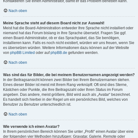
Kontaktieren Sie einen Administrator, damit er das Problem beheben kann.
Nach oben
Meine Sprache steht auf diesem Board nicht zur Auswahl!
Meist hat die Board-Administration entweder Ihre Sprache nicht installiert oder
niemand hat das Forum bislang in Ihre Sprache übersetzt. Fragen Sie ggf.
einen Board-Administrator, ob er das Sprachpaket, das Sie benötigen,
installieren kann. Falls es noch nicht existiert, würden wir uns freuen, wenn Sie
es übersetzen würden. Weitere Informationen dazu können auf der Website
von
phpBB Limited
oder auf
phpBB.de
gefunden werden.
Nach oben
Was sind das für Bilder, die bei meinem Benutzernamen angezeigt werden?
In der Beitragsansicht können zwei Bilder bei Ihrem Benutzernamen stehen.
Eines dieser Bilder ist meist mit Ihrem Rang verknüpft: Oft sind dies Sterne,
Kästchen oder Punkte, die Ihre Beitragszahl oder Ihren Status im Forum
angeben. Das andere, meist größere, Bild wird auch als „Avatar“ bezeichnet.
Es handelt sich hierbei in der Regel um ein persönliches Bild, welches von
Benutzer zu Benutzer unterschiedlich ist.
Nach oben
Wie verwende ich einen Avatar?
In Ihrem persönlichen Bereich können Sie unter „Profil“ einen Avatar über eine
der folgenden vier Methoden hinzufügen: Gravatar, Galerie, Remote oder