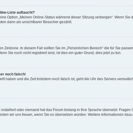
ine-Liste auftaucht?
 eine Option „Meinen Online-Status während dieser Sitzung verbergen“. Wenn Sie d
rden dann als unsichtbarer Besucher gezählt.
n Zeitzone. In diesem Fall sollten Sie im „Persönlichen Bereich“ die für Sie passend
 Sie noch nicht registriert sind, ist dies ein guter Grund, dies jetzt zu tun.
mer noch falsch!
ellt haben und die Zeit trotzdem noch falsch ist, geht die Uhr des Servers vermutlic
 installiert oder niemand hat das Forum bislang in Ihre Sprache übersetzt. Fragen 
t, würden wir uns freuen, wenn Sie es übersetzen würden. Weitere Informationen da