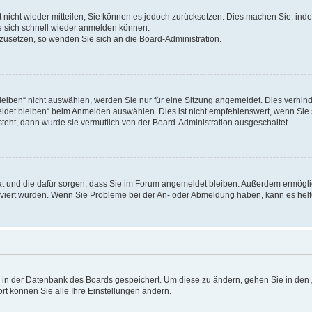
rt nicht wieder mitteilen, Sie können es jedoch zurücksetzen. Dies machen Sie, in
e sich schnell wieder anmelden können.
ckzusetzen, so wenden Sie sich an die Board-Administration.
ben“ nicht auswählen, werden Sie nur für eine Sitzung angemeldet. Dies verhinde
et bleiben“ beim Anmelden auswählen. Dies ist nicht empfehlenswert, wenn Sie s
steht, dann wurde sie vermutlich von der Board-Administration ausgeschaltet.
 hat und die dafür sorgen, dass Sie im Forum angemeldet bleiben. Außerdem ermögl
ktiviert wurden. Wenn Sie Probleme bei der An- oder Abmeldung haben, kann es hel
en in der Datenbank des Boards gespeichert. Um diese zu ändern, gehen Sie in den 
rt können Sie alle Ihre Einstellungen ändern.