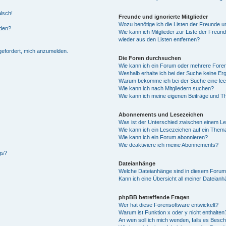
alsch!
Freunde und ignorierte Mitglieder
Wozu benötige ich die Listen der Freunde un
rden?
Wie kann ich Mitglieder zur Liste der Freund
wieder aus den Listen entfernen?
fgefordert, mich anzumelden.
Die Foren durchsuchen
Wie kann ich ein Forum oder mehrere For
Weshalb erhalte ich bei der Suche keine Er
Warum bekomme ich bei der Suche eine lee
Wie kann ich nach Mitgliedern suchen?
Wie kann ich meine eigenen Beiträge und T
Abonnements und Lesezeichen
Was ist der Unterschied zwischen einem L
Wie kann ich ein Lesezeichen auf ein Them
Wie kann ich ein Forum abonnieren?
Wie deaktiviere ich meine Abonnements?
gs?
Dateianhänge
Welche Dateianhänge sind in diesem Forum
Kann ich eine Übersicht all meiner Dateian
phpBB betreffende Fragen
Wer hat diese Forensoftware entwickelt?
Warum ist Funktion x oder y nicht enthalten
An wen soll ich mich wenden, falls es Besc