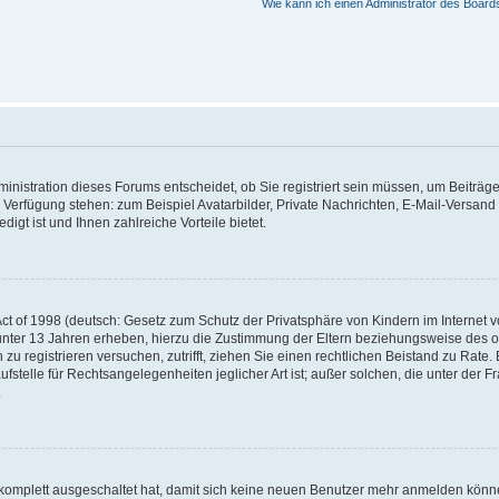
Wie kann ich einen Administrator des Board
nistration dieses Forums entscheidet, ob Sie registriert sein müssen, um Beiträge z
ur Verfügung stehen: zum Beispiel Avatarbilder, Private Nachrichten, E-Mail-Versand
igt ist und Ihnen zahlreiche Vorteile bietet.
t of 1998 (deutsch: Gesetz zum Schutz der Privatsphäre von Kindern im Internet vo
unter 13 Jahren erheben, hierzu die Zustimmung der Eltern beziehungsweise des o
h zu registrieren versuchen, zutrifft, ziehen Sie einen rechtlichen Beistand zu Rat
stelle für Rechtsangelegenheiten jeglicher Art ist; außer solchen, die unter der 
.
 komplett ausgeschaltet hat, damit sich keine neuen Benutzer mehr anmelden könne