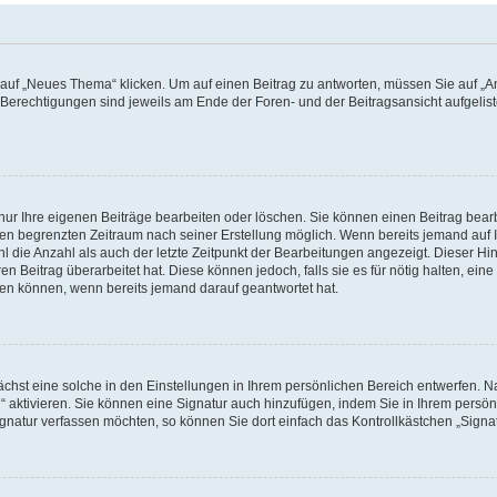
f „Neues Thema“ klicken. Um auf einen Beitrag zu antworten, müssen Sie auf „Ant
e Berechtigungen sind jeweils am Ende der Foren- und der Beitragsansicht aufgeliste
nur Ihre eigenen Beiträge bearbeiten oder löschen. Sie können einen Beitrag bear
nen begrenzten Zeitraum nach seiner Erstellung möglich. Wenn bereits jemand auf Ih
 die Anzahl als auch der letzte Zeitpunkt der Bearbeitungen angezeigt. Dieser Hi
 Beitrag überarbeitet hat. Diese können jedoch, falls sie es für nötig halten, eine 
hen können, wenn bereits jemand darauf geantwortet hat.
hst eine solche in den Einstellungen in Ihrem persönlichen Bereich entwerfen. Na
 aktivieren. Sie können eine Signatur auch hinzufügen, indem Sie in Ihrem persö
gnatur verfassen möchten, so können Sie dort einfach das Kontrollkästchen „Signa