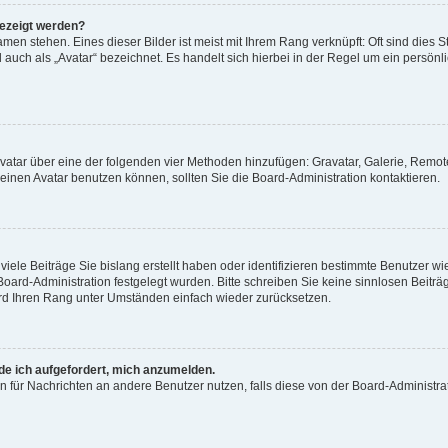
gezeigt werden?
men stehen. Eines dieser Bilder ist meist mit Ihrem Rang verknüpft: Oft sind dies S
auch als „Avatar“ bezeichnet. Es handelt sich hierbei in der Regel um ein persönl
 Avatar über eine der folgenden vier Methoden hinzufügen: Gravatar, Galerie, Rem
inen Avatar benutzen können, sollten Sie die Board-Administration kontaktieren.
iele Beiträge Sie bislang erstellt haben oder identifizieren bestimmte Benutzer
 Board-Administration festgelegt wurden. Bitte schreiben Sie keine sinnlosen Beit
wird Ihren Rang unter Umständen einfach wieder zurücksetzen.
rde ich aufgefordert, mich anzumelden.
ion für Nachrichten an andere Benutzer nutzen, falls diese von der Board-Administ