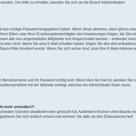
 wurden. Um Hilfe zu erhalten, wenden Sie sich an die Board-Administration.
nd das richtige Passwort eingegeben haben. Wenn diese stimmen, dann gibt es zw
Ihrer Eltern oder Ihrer Erziehungsberechtigten den Anweisungen folgen, die Sie erh
üssen alle neu angemeldeten Mitglieder erst freigeschaltet werden – entweder müsse
 ist oder nicht. Wenn Sie eine E-Mail erhalten haben, folgen Sie den dort enthalte
pam-Filter blockiert wurde. Wenn Sie sich sicher sind, dass Ihre E-Mail-Adresse 
hr Benutzername und Ihr Passwort richtig sind. Wenn dies der Fall ist, wenden Sie
gurationsproblem mit der Website vorliegt, welches ein Administrator lösen muss.
icht mehr anmelden?!
schieden Gründen deaktiviert oder gelöscht hat. Außerdem löschen viele Boards reg
strieren Sie sich einfach erneut und nehmen Sie aktiv an den Diskussionen teil!