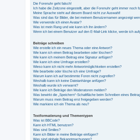
Die Forenuhr geht falsch!
Ich habe die Zeitzone eingestellt, aber die Forenuhr geht immer noch f
Meine Sprache steht auf diesem Board nicht zur Auswahl!
Was sind das für Bilder, die bei meinem Benutzernamen angezeigt we
Wie verwende ich einen Avatar?
Was ist mein Rang und wie kann ich ihn ändern?
Wenn ich bei einem Benutzer auf den E-Mail-Link klicke, werde ich au
Beiträge schreiben
Wie erstelle ich ein neues Thema oder eine Antwort?
Wie kann ich einen Beitrag bearbeiten oder löschen?
Wie kann ich meinem Beitrag eine Signatur anfügen?
Wie kann ich eine Umfrage erstellen?
Wieso kann ich nicht mehr Antwortmöglichkeiten erstellen?
Wie bearbeite oder lösche ich eine Umfrage?
Warum kann ich auf bestimmte Foren nicht zugreifen?
Weshalb kann ich keine Dateianhänge anfügen?
Weshalb wurde ich verwarnt?
Wie kann ich Beiträge den Moderatoren melden?
Was bewirkt die „Speichern“-Schaltfläche beim Schreiben eines Beitra
Warum muss mein Beitrag erst freigegeben werden?
Wie markiere ich ein Thema als neu?
Textformatierung und Thementypen
Was ist BBCode?
Kann ich HTML benutzen?
Was sind Smilies?
Kann ich Bilder in meine Beiträge einfügen?
Was sind globale Bekanntmachungen?