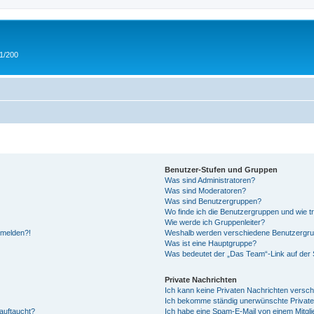
 1/200
Benutzer-Stufen und Gruppen
Was sind Administratoren?
Was sind Moderatoren?
Was sind Benutzergruppen?
Wo finde ich die Benutzergruppen und wie tr
Wie werde ich Gruppenleiter?
anmelden?!
Weshalb werden verschiedene Benutzergrupp
Was ist eine Hauptgruppe?
Was bedeutet der „Das Team“-Link auf der S
Private Nachrichten
Ich kann keine Privaten Nachrichten versch
Ich bekomme ständig unerwünschte Private
auftaucht?
Ich habe eine Spam-E-Mail von einem Mitgli