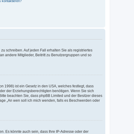
s kontaktieren?
u schreiben. Auf jeden Fall erhalten Sie als registriertes
 an andere Mitglieder, Beitritt zu Benutzergruppen und so
n 1998) ist ein Gesetz in den USA, welches festlegt, dass
der der Erziehungsberechtigten benötigen. Wenn Sie sich
e. Bitte beachten Sie, dass phpBB Limited und der Besitzer dieses
Frage „An wen soll ich mich wenden, falls es Beschwerden oder
n. Es könnte auch sein, dass Ihre IP-Adresse oder der