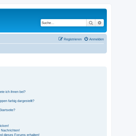
Suche
Erweiterte Suche
Registrieren
Anmelden
ete ich ihnen bei?
en farbig dargestellt?
tartseite?
icken!
 Nachrichten!
ed dieses Forums erhalten!