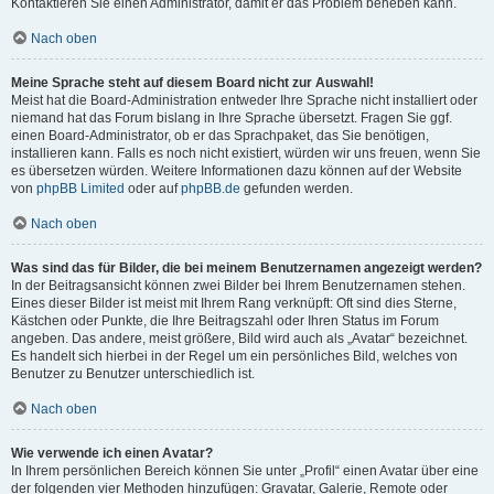
Kontaktieren Sie einen Administrator, damit er das Problem beheben kann.
Nach oben
Meine Sprache steht auf diesem Board nicht zur Auswahl!
Meist hat die Board-Administration entweder Ihre Sprache nicht installiert oder
niemand hat das Forum bislang in Ihre Sprache übersetzt. Fragen Sie ggf.
einen Board-Administrator, ob er das Sprachpaket, das Sie benötigen,
installieren kann. Falls es noch nicht existiert, würden wir uns freuen, wenn Sie
es übersetzen würden. Weitere Informationen dazu können auf der Website
von
phpBB Limited
oder auf
phpBB.de
gefunden werden.
Nach oben
Was sind das für Bilder, die bei meinem Benutzernamen angezeigt werden?
In der Beitragsansicht können zwei Bilder bei Ihrem Benutzernamen stehen.
Eines dieser Bilder ist meist mit Ihrem Rang verknüpft: Oft sind dies Sterne,
Kästchen oder Punkte, die Ihre Beitragszahl oder Ihren Status im Forum
angeben. Das andere, meist größere, Bild wird auch als „Avatar“ bezeichnet.
Es handelt sich hierbei in der Regel um ein persönliches Bild, welches von
Benutzer zu Benutzer unterschiedlich ist.
Nach oben
Wie verwende ich einen Avatar?
In Ihrem persönlichen Bereich können Sie unter „Profil“ einen Avatar über eine
der folgenden vier Methoden hinzufügen: Gravatar, Galerie, Remote oder