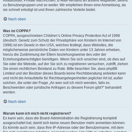
Avatarbilder, Private Nachrichten, E-Mail-Versand an andere Mitglieder, Beitritt
zu Benutzergruppen und so weiter. Wir empfehlen Ihnen eine Anmeldung, da
sie schnell erledigt ist und Ihnen zahlreiche Vorteile bietet.
Nach oben
Was ist COPPA?
COPPA, ausgeschrieben Children’s Online Privacy Protection Act of 1998
(deutsch: Gesetz zum Schutz der Privatsphäre von Kindern im Internet von
1998) ist ein Gesetz in den USA, welches festlegt, dass Websites, die
möglicherweise persönliche Daten von Kindern unter 13 Jahren erheben,
hierzu die Zustimmung der Eltern beziehungsweise des oder der
Erziehungsberechtigten benötigen. Wenn Sie sich unsicher sind, ob dies auf
Sie oder die Website, auf der Sie sich zu registrieren versuchen, zutrifft, ziehen
Sie einen rechtlichen Beistand zu Rate. Bitte beachten Sie, dass phpBB
Limited und der Besitzer dieses Boards keine Rechtsberatung anbieten kann
und nicht die Anlaufstelle für Rechtsangelegenheiten jeglicher Art ist; außer
solchen, die unter der Frage „An wen soll ich mich wenden, falls es
Beschwerden oder juristische Anfragen zu diesem Forum gibt?“ behandelt
werden.
Nach oben
Warum kann ich mich nicht registrieren?
Es kann sein, dass die Board-Administration die Registrierung komplett
ausgeschaltet hat, damit sich keine neuen Benutzer mehr anmelden können.
Es könnte auch sein, dass Ihre IP-Adresse oder der Benutzername, mit dem