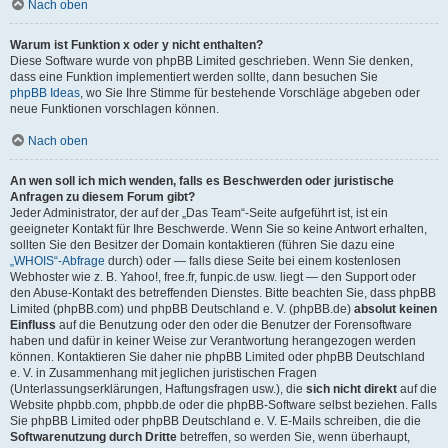
Nach oben
Warum ist Funktion x oder y nicht enthalten?
Diese Software wurde von phpBB Limited geschrieben. Wenn Sie denken,
dass eine Funktion implementiert werden sollte, dann besuchen Sie
phpBB Ideas
, wo Sie Ihre Stimme für bestehende Vorschläge abgeben oder
neue Funktionen vorschlagen können.
Nach oben
An wen soll ich mich wenden, falls es Beschwerden oder juristische
Anfragen zu diesem Forum gibt?
Jeder Administrator, der auf der „Das Team“-Seite aufgeführt ist, ist ein
geeigneter Kontakt für Ihre Beschwerde. Wenn Sie so keine Antwort erhalten,
sollten Sie den Besitzer der Domain kontaktieren (führen Sie dazu eine
„WHOIS“-Abfrage
durch) oder — falls diese Seite bei einem kostenlosen
Webhoster wie z. B. Yahoo!, free.fr, funpic.de usw. liegt — den Support oder
den Abuse-Kontakt des betreffenden Dienstes. Bitte beachten Sie, dass phpBB
Limited (phpBB.com) und phpBB Deutschland e. V. (phpBB.de)
absolut keinen
Einfluss
auf die Benutzung oder den oder die Benutzer der Forensoftware
haben und dafür in keiner Weise zur Verantwortung herangezogen werden
können. Kontaktieren Sie daher nie phpBB Limited oder phpBB Deutschland
e. V. in Zusammenhang mit jeglichen juristischen Fragen
(Unterlassungserklärungen, Haftungsfragen usw.), die
sich nicht direkt
auf die
Website phpbb.com, phpbb.de oder die phpBB-Software selbst beziehen. Falls
Sie phpBB Limited oder phpBB Deutschland e. V. E-Mails schreiben, die die
Softwarenutzung durch Dritte
betreffen, so werden Sie, wenn überhaupt,