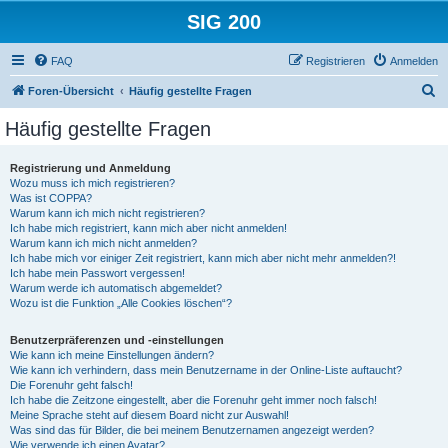
SIG 200
FAQ
Registrieren
Anmelden
S
Foren-Übersicht
Häufig gestellte Fragen
u
Häufig gestellte Fragen
c
h
Registrierung und Anmeldung
Wozu muss ich mich registrieren?
e
Was ist COPPA?
Warum kann ich mich nicht registrieren?
Ich habe mich registriert, kann mich aber nicht anmelden!
Warum kann ich mich nicht anmelden?
Ich habe mich vor einiger Zeit registriert, kann mich aber nicht mehr anmelden?!
Ich habe mein Passwort vergessen!
Warum werde ich automatisch abgemeldet?
Wozu ist die Funktion „Alle Cookies löschen“?
Benutzerpräferenzen und -einstellungen
Wie kann ich meine Einstellungen ändern?
Wie kann ich verhindern, dass mein Benutzername in der Online-Liste auftaucht?
Die Forenuhr geht falsch!
Ich habe die Zeitzone eingestellt, aber die Forenuhr geht immer noch falsch!
Meine Sprache steht auf diesem Board nicht zur Auswahl!
Was sind das für Bilder, die bei meinem Benutzernamen angezeigt werden?
Wie verwende ich einen Avatar?