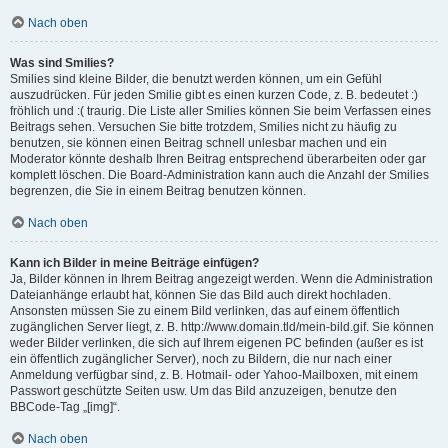
Nach oben
Was sind Smilies?
Smilies sind kleine Bilder, die benutzt werden können, um ein Gefühl
auszudrücken. Für jeden Smilie gibt es einen kurzen Code, z. B. bedeutet :)
fröhlich und :( traurig. Die Liste aller Smilies können Sie beim Verfassen eines
Beitrags sehen. Versuchen Sie bitte trotzdem, Smilies nicht zu häufig zu
benutzen, sie können einen Beitrag schnell unlesbar machen und ein
Moderator könnte deshalb Ihren Beitrag entsprechend überarbeiten oder gar
komplett löschen. Die Board-Administration kann auch die Anzahl der Smilies
begrenzen, die Sie in einem Beitrag benutzen können.
Nach oben
Kann ich Bilder in meine Beiträge einfügen?
Ja, Bilder können in Ihrem Beitrag angezeigt werden. Wenn die Administration
Dateianhänge erlaubt hat, können Sie das Bild auch direkt hochladen.
Ansonsten müssen Sie zu einem Bild verlinken, das auf einem öffentlich
zugänglichen Server liegt, z. B. http://www.domain.tld/mein-bild.gif. Sie können
weder Bilder verlinken, die sich auf Ihrem eigenen PC befinden (außer es ist
ein öffentlich zugänglicher Server), noch zu Bildern, die nur nach einer
Anmeldung verfügbar sind, z. B. Hotmail- oder Yahoo-Mailboxen, mit einem
Passwort geschützte Seiten usw. Um das Bild anzuzeigen, benutze den
BBCode-Tag „[img]“.
Nach oben