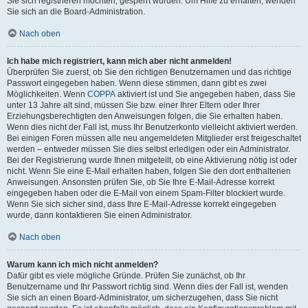
Sie sich registrieren möchten, gesperrt wurden. Um Hilfe zu erhalten, wenden
Sie sich an die Board-Administration.
Nach oben
Ich habe mich registriert, kann mich aber nicht anmelden!
Überprüfen Sie zuerst, ob Sie den richtigen Benutzernamen und das richtige
Passwort eingegeben haben. Wenn diese stimmen, dann gibt es zwei
Möglichkeiten. Wenn
COPPA
aktiviert ist und Sie angegeben haben, dass Sie
unter 13 Jahre alt sind, müssen Sie bzw. einer Ihrer Eltern oder Ihrer
Erziehungsberechtigten den Anweisungen folgen, die Sie erhalten haben.
Wenn dies nicht der Fall ist, muss Ihr Benutzerkonto vielleicht aktiviert werden.
Bei einigen Foren müssen alle neu angemeldeten Mitglieder erst freigeschaltet
werden – entweder müssen Sie dies selbst erledigen oder ein Administrator.
Bei der Registrierung wurde Ihnen mitgeteilt, ob eine Aktivierung nötig ist oder
nicht. Wenn Sie eine E-Mail erhalten haben, folgen Sie den dort enthaltenen
Anweisungen. Ansonsten prüfen Sie, ob Sie Ihre E-Mail-Adresse korrekt
eingegeben haben oder die E-Mail von einem Spam-Filter blockiert wurde.
Wenn Sie sich sicher sind, dass Ihre E-Mail-Adresse korrekt eingegeben
wurde, dann kontaktieren Sie einen Administrator.
Nach oben
Warum kann ich mich nicht anmelden?
Dafür gibt es viele mögliche Gründe. Prüfen Sie zunächst, ob Ihr
Benutzername und Ihr Passwort richtig sind. Wenn dies der Fall ist, wenden
Sie sich an einen Board-Administrator, um sicherzugehen, dass Sie nicht