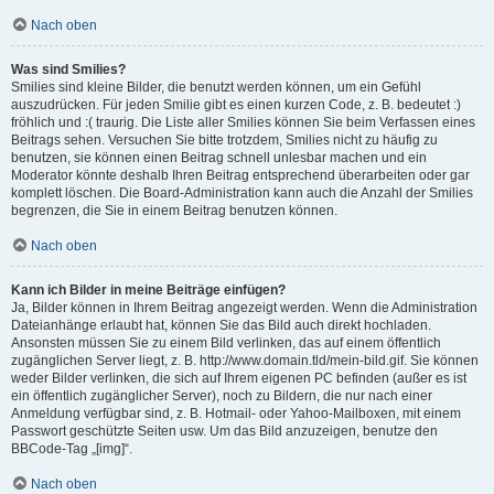
Nach oben
Was sind Smilies?
Smilies sind kleine Bilder, die benutzt werden können, um ein Gefühl
auszudrücken. Für jeden Smilie gibt es einen kurzen Code, z. B. bedeutet :)
fröhlich und :( traurig. Die Liste aller Smilies können Sie beim Verfassen eines
Beitrags sehen. Versuchen Sie bitte trotzdem, Smilies nicht zu häufig zu
benutzen, sie können einen Beitrag schnell unlesbar machen und ein
Moderator könnte deshalb Ihren Beitrag entsprechend überarbeiten oder gar
komplett löschen. Die Board-Administration kann auch die Anzahl der Smilies
begrenzen, die Sie in einem Beitrag benutzen können.
Nach oben
Kann ich Bilder in meine Beiträge einfügen?
Ja, Bilder können in Ihrem Beitrag angezeigt werden. Wenn die Administration
Dateianhänge erlaubt hat, können Sie das Bild auch direkt hochladen.
Ansonsten müssen Sie zu einem Bild verlinken, das auf einem öffentlich
zugänglichen Server liegt, z. B. http://www.domain.tld/mein-bild.gif. Sie können
weder Bilder verlinken, die sich auf Ihrem eigenen PC befinden (außer es ist
ein öffentlich zugänglicher Server), noch zu Bildern, die nur nach einer
Anmeldung verfügbar sind, z. B. Hotmail- oder Yahoo-Mailboxen, mit einem
Passwort geschützte Seiten usw. Um das Bild anzuzeigen, benutze den
BBCode-Tag „[img]“.
Nach oben