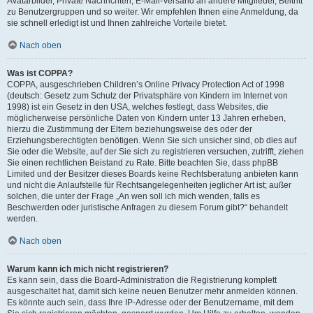
Avatarbilder, Private Nachrichten, E-Mail-Versand an andere Mitglieder, Beitritt
zu Benutzergruppen und so weiter. Wir empfehlen Ihnen eine Anmeldung, da
sie schnell erledigt ist und Ihnen zahlreiche Vorteile bietet.
Nach oben
Was ist COPPA?
COPPA, ausgeschrieben Children’s Online Privacy Protection Act of 1998
(deutsch: Gesetz zum Schutz der Privatsphäre von Kindern im Internet von
1998) ist ein Gesetz in den USA, welches festlegt, dass Websites, die
möglicherweise persönliche Daten von Kindern unter 13 Jahren erheben,
hierzu die Zustimmung der Eltern beziehungsweise des oder der
Erziehungsberechtigten benötigen. Wenn Sie sich unsicher sind, ob dies auf
Sie oder die Website, auf der Sie sich zu registrieren versuchen, zutrifft, ziehen
Sie einen rechtlichen Beistand zu Rate. Bitte beachten Sie, dass phpBB
Limited und der Besitzer dieses Boards keine Rechtsberatung anbieten kann
und nicht die Anlaufstelle für Rechtsangelegenheiten jeglicher Art ist; außer
solchen, die unter der Frage „An wen soll ich mich wenden, falls es
Beschwerden oder juristische Anfragen zu diesem Forum gibt?“ behandelt
werden.
Nach oben
Warum kann ich mich nicht registrieren?
Es kann sein, dass die Board-Administration die Registrierung komplett
ausgeschaltet hat, damit sich keine neuen Benutzer mehr anmelden können.
Es könnte auch sein, dass Ihre IP-Adresse oder der Benutzername, mit dem