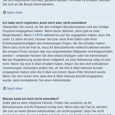
Sie sich registrieren möchten, gesperrt wurden. Um Hilfe zu erhalten, wenden
Sie sich an die Board-Administration.
Nach oben
Ich habe mich registriert, kann mich aber nicht anmelden!
Überprüfen Sie zuerst, ob Sie den richtigen Benutzernamen und das richtige
Passwort eingegeben haben. Wenn diese stimmen, dann gibt es zwei
Möglichkeiten. Wenn
COPPA
aktiviert ist und Sie angegeben haben, dass Sie
unter 13 Jahre alt sind, müssen Sie bzw. einer Ihrer Eltern oder Ihrer
Erziehungsberechtigten den Anweisungen folgen, die Sie erhalten haben.
Wenn dies nicht der Fall ist, muss Ihr Benutzerkonto vielleicht aktiviert werden.
Bei einigen Foren müssen alle neu angemeldeten Mitglieder erst freigeschaltet
werden – entweder müssen Sie dies selbst erledigen oder ein Administrator.
Bei der Registrierung wurde Ihnen mitgeteilt, ob eine Aktivierung nötig ist oder
nicht. Wenn Sie eine E-Mail erhalten haben, folgen Sie den dort enthaltenen
Anweisungen. Ansonsten prüfen Sie, ob Sie Ihre E-Mail-Adresse korrekt
eingegeben haben oder die E-Mail von einem Spam-Filter blockiert wurde.
Wenn Sie sich sicher sind, dass Ihre E-Mail-Adresse korrekt eingegeben
wurde, dann kontaktieren Sie einen Administrator.
Nach oben
Warum kann ich mich nicht anmelden?
Dafür gibt es viele mögliche Gründe. Prüfen Sie zunächst, ob Ihr
Benutzername und Ihr Passwort richtig sind. Wenn dies der Fall ist, wenden
Sie sich an einen Board-Administrator, um sicherzugehen, dass Sie nicht