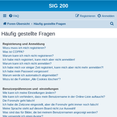
SIG 200
FAQ
Registrieren
Anmelden
S
Foren-Übersicht
Häufig gestellte Fragen
u
Häufig gestellte Fragen
c
h
Registrierung und Anmeldung
Wozu muss ich mich registrieren?
e
Was ist COPPA?
Warum kann ich mich nicht registrieren?
Ich habe mich registriert, kann mich aber nicht anmelden!
Warum kann ich mich nicht anmelden?
Ich habe mich vor einiger Zeit registriert, kann mich aber nicht mehr anmelden?!
Ich habe mein Passwort vergessen!
Warum werde ich automatisch abgemeldet?
Wozu ist die Funktion „Alle Cookies löschen“?
Benutzerpräferenzen und -einstellungen
Wie kann ich meine Einstellungen ändern?
Wie kann ich verhindern, dass mein Benutzername in der Online-Liste auftaucht?
Die Forenuhr geht falsch!
Ich habe die Zeitzone eingestellt, aber die Forenuhr geht immer noch falsch!
Meine Sprache steht auf diesem Board nicht zur Auswahl!
Was sind das für Bilder, die bei meinem Benutzernamen angezeigt werden?
Wie verwende ich einen Avatar?