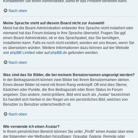
Kontaktieren Sie einen Administrator, damit er das Problem beheben kann.
Nach oben
Meine Sprache steht auf diesem Board nicht zur Auswahl!
Meist hat die Board-Administration entweder Ihre Sprache nicht installiert oder
niemand hat das Forum bislang in Ihre Sprache übersetzt. Fragen Sie ggf.
einen Board-Administrator, ob er das Sprachpaket, das Sie benötigen,
installieren kann. Falls es noch nicht existiert, würden wir uns freuen, wenn Sie
es übersetzen würden. Weitere Informationen dazu können auf der Website
von
phpBB Limited
oder auf
phpBB.de
gefunden werden.
Nach oben
Was sind das für Bilder, die bei meinem Benutzernamen angezeigt werden?
In der Beitragsansicht können zwei Bilder bei Ihrem Benutzernamen stehen.
Eines dieser Bilder ist meist mit Ihrem Rang verknüpft: Oft sind dies Sterne,
Kästchen oder Punkte, die Ihre Beitragszahl oder Ihren Status im Forum
angeben. Das andere, meist größere, Bild wird auch als „Avatar“ bezeichnet.
Es handelt sich hierbei in der Regel um ein persönliches Bild, welches von
Benutzer zu Benutzer unterschiedlich ist.
Nach oben
Wie verwende ich einen Avatar?
In Ihrem persönlichen Bereich können Sie unter „Profil“ einen Avatar über eine
der folgenden vier Methoden hinzufügen: Gravatar, Galerie, Remote oder