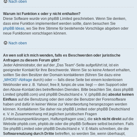
Nach oben
Warum ist Funktion x oder y nicht enthalten?
Diese Software wurde von phpBB Limited geschrieben. Wenn Sie denken,
dass eine Funktion implementiert werden sollte, dann besuchen Sie
phpBB Ideas
, wo Sie Ihre Stimme für bestehende Vorschläge abgeben oder
neue Funktionen vorschlagen können.
Nach oben
An wen soll ich mich wenden, falls es Beschwerden oder juristische
Anfragen zu diesem Forum gibt?
Jeder Administrator, der auf der „Das Team“-Seite aufgeführt ist, ist ein
geeigneter Kontakt für Ihre Beschwerde. Wenn Sie so keine Antwort erhalten,
sollten Sie den Besitzer der Domain kontaktieren (führen Sie dazu eine
„WHOIS“-Abfrage
durch) oder — falls diese Seite bei einem kostenlosen
Webhoster wie z. B. Yahoo!, free.fr, funpic.de usw. liegt — den Support oder
den Abuse-Kontakt des betreffenden Dienstes. Bitte beachten Sie, dass phpBB
Limited (phpBB.com) und phpBB Deutschland e. V. (phpBB.de)
absolut keinen
Einfluss
auf die Benutzung oder den oder die Benutzer der Forensoftware
haben und dafür in keiner Weise zur Verantwortung herangezogen werden
können. Kontaktieren Sie daher nie phpBB Limited oder phpBB Deutschland
e. V. in Zusammenhang mit jeglichen juristischen Fragen
(Unterlassungserklärungen, Haftungsfragen usw.), die
sich nicht direkt
auf die
Website phpbb.com, phpbb.de oder die phpBB-Software selbst beziehen. Falls
Sie phpBB Limited oder phpBB Deutschland e. V. E-Mails schreiben, die die
Softwarenutzung durch Dritte
betreffen, so werden Sie, wenn überhaupt,