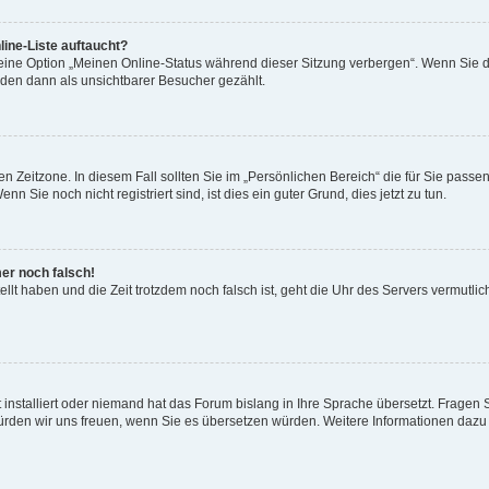
ine-Liste auftaucht?
 eine Option „Meinen Online-Status während dieser Sitzung verbergen“. Wenn Sie d
rden dann als unsichtbarer Besucher gezählt.
n Zeitzone. In diesem Fall sollten Sie im „Persönlichen Bereich“ die für Sie passend
 Sie noch nicht registriert sind, ist dies ein guter Grund, dies jetzt zu tun.
mer noch falsch!
ellt haben und die Zeit trotzdem noch falsch ist, geht die Uhr des Servers vermutlic
 installiert oder niemand hat das Forum bislang in Ihre Sprache übersetzt. Fragen 
t, würden wir uns freuen, wenn Sie es übersetzen würden. Weitere Informationen da