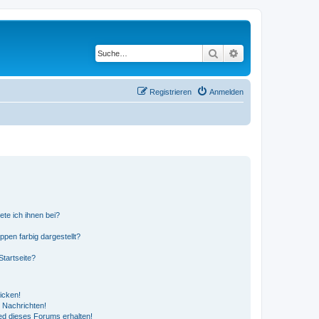
Suche
Erweiterte Suche
Registrieren
Anmelden
ete ich ihnen bei?
en farbig dargestellt?
tartseite?
icken!
 Nachrichten!
ed dieses Forums erhalten!