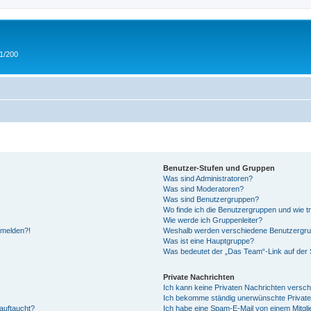
 1/200
Benutzer-Stufen und Gruppen
Was sind Administratoren?
Was sind Moderatoren?
Was sind Benutzergruppen?
Wo finde ich die Benutzergruppen und wie tr
Wie werde ich Gruppenleiter?
anmelden?!
Weshalb werden verschiedene Benutzergrupp
Was ist eine Hauptgruppe?
Was bedeutet der „Das Team“-Link auf der S
Private Nachrichten
Ich kann keine Privaten Nachrichten versch
Ich bekomme ständig unerwünschte Private
auftaucht?
Ich habe eine Spam-E-Mail von einem Mitgli