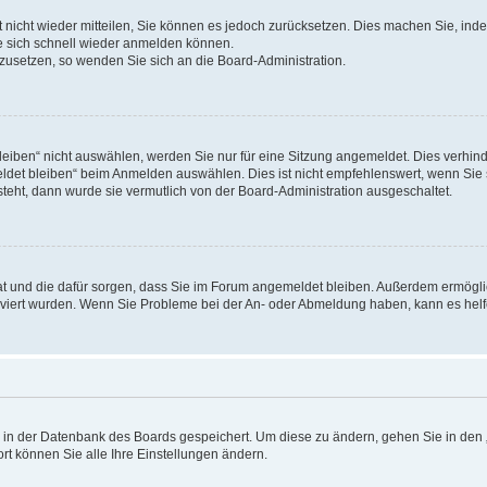
rt nicht wieder mitteilen, Sie können es jedoch zurücksetzen. Dies machen Sie, in
e sich schnell wieder anmelden können.
ckzusetzen, so wenden Sie sich an die Board-Administration.
ben“ nicht auswählen, werden Sie nur für eine Sitzung angemeldet. Dies verhinde
et bleiben“ beim Anmelden auswählen. Dies ist nicht empfehlenswert, wenn Sie s
steht, dann wurde sie vermutlich von der Board-Administration ausgeschaltet.
 hat und die dafür sorgen, dass Sie im Forum angemeldet bleiben. Außerdem ermögl
ktiviert wurden. Wenn Sie Probleme bei der An- oder Abmeldung haben, kann es hel
en in der Datenbank des Boards gespeichert. Um diese zu ändern, gehen Sie in den 
rt können Sie alle Ihre Einstellungen ändern.