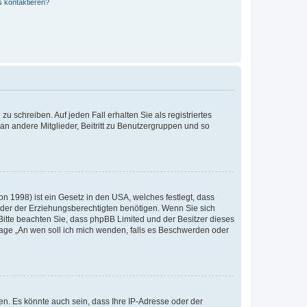
s kontaktieren?
u schreiben. Auf jeden Fall erhalten Sie als registriertes
 an andere Mitglieder, Beitritt zu Benutzergruppen und so
n 1998) ist ein Gesetz in den USA, welches festlegt, dass
der der Erziehungsberechtigten benötigen. Wenn Sie sich
e. Bitte beachten Sie, dass phpBB Limited und der Besitzer dieses
Frage „An wen soll ich mich wenden, falls es Beschwerden oder
n. Es könnte auch sein, dass Ihre IP-Adresse oder der