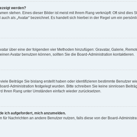
gezeigt werden?
men stehen. Eines dieser Bilder ist meist mit Ihrem Rang verknüpft: Oft sind dies S
auch als „Avatar“ bezeichnet. Es handelt sich hierbei in der Regel um ein persönl
 Avatar über eine der folgenden vier Methoden hinzufügen: Gravatar, Galerie, Rem
inen Avatar benutzen können, sollten Sie die Board-Administration kontaktieren.
iele Beiträge Sie bislang erstellt haben oder identifizieren bestimmte Benutzer
 Board-Administration festgelegt wurden. Bitte schreiben Sie keine sinnlosen Beit
wird Ihren Rang unter Umständen einfach wieder zurücksetzen.
rde ich aufgefordert, mich anzumelden.
ion für Nachrichten an andere Benutzer nutzen, falls diese von der Board-Administ