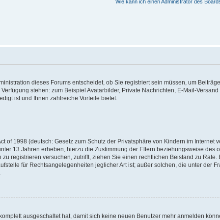
Wie kann ich einen Administrator des Board
nistration dieses Forums entscheidet, ob Sie registriert sein müssen, um Beiträge z
ur Verfügung stehen: zum Beispiel Avatarbilder, Private Nachrichten, E-Mail-Versand
igt ist und Ihnen zahlreiche Vorteile bietet.
t of 1998 (deutsch: Gesetz zum Schutz der Privatsphäre von Kindern im Internet vo
unter 13 Jahren erheben, hierzu die Zustimmung der Eltern beziehungsweise des o
h zu registrieren versuchen, zutrifft, ziehen Sie einen rechtlichen Beistand zu Rat
stelle für Rechtsangelegenheiten jeglicher Art ist; außer solchen, die unter der 
.
 komplett ausgeschaltet hat, damit sich keine neuen Benutzer mehr anmelden könne