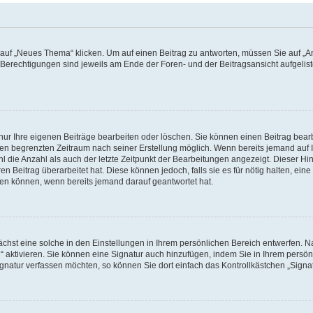
f „Neues Thema“ klicken. Um auf einen Beitrag zu antworten, müssen Sie auf „Ant
e Berechtigungen sind jeweils am Ende der Foren- und der Beitragsansicht aufgeliste
nur Ihre eigenen Beiträge bearbeiten oder löschen. Sie können einen Beitrag bear
nen begrenzten Zeitraum nach seiner Erstellung möglich. Wenn bereits jemand auf Ih
 die Anzahl als auch der letzte Zeitpunkt der Bearbeitungen angezeigt. Dieser Hi
 Beitrag überarbeitet hat. Diese können jedoch, falls sie es für nötig halten, eine 
hen können, wenn bereits jemand darauf geantwortet hat.
hst eine solche in den Einstellungen in Ihrem persönlichen Bereich entwerfen. Na
 aktivieren. Sie können eine Signatur auch hinzufügen, indem Sie in Ihrem persö
gnatur verfassen möchten, so können Sie dort einfach das Kontrollkästchen „Signa