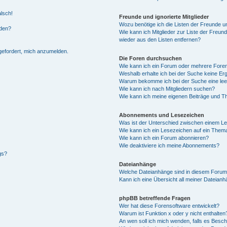
alsch!
Freunde und ignorierte Mitglieder
Wozu benötige ich die Listen der Freunde un
rden?
Wie kann ich Mitglieder zur Liste der Freund
wieder aus den Listen entfernen?
fgefordert, mich anzumelden.
Die Foren durchsuchen
Wie kann ich ein Forum oder mehrere For
Weshalb erhalte ich bei der Suche keine Er
Warum bekomme ich bei der Suche eine lee
Wie kann ich nach Mitgliedern suchen?
Wie kann ich meine eigenen Beiträge und T
Abonnements und Lesezeichen
Was ist der Unterschied zwischen einem L
Wie kann ich ein Lesezeichen auf ein Them
Wie kann ich ein Forum abonnieren?
Wie deaktiviere ich meine Abonnements?
gs?
Dateianhänge
Welche Dateianhänge sind in diesem Forum
Kann ich eine Übersicht all meiner Dateian
phpBB betreffende Fragen
Wer hat diese Forensoftware entwickelt?
Warum ist Funktion x oder y nicht enthalten
An wen soll ich mich wenden, falls es Besc