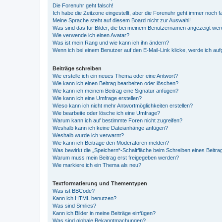
Die Forenuhr geht falsch!
Ich habe die Zeitzone eingestellt, aber die Forenuhr geht immer noch f
Meine Sprache steht auf diesem Board nicht zur Auswahl!
Was sind das für Bilder, die bei meinem Benutzernamen angezeigt we
Wie verwende ich einen Avatar?
Was ist mein Rang und wie kann ich ihn ändern?
Wenn ich bei einem Benutzer auf den E-Mail-Link klicke, werde ich au
Beiträge schreiben
Wie erstelle ich ein neues Thema oder eine Antwort?
Wie kann ich einen Beitrag bearbeiten oder löschen?
Wie kann ich meinem Beitrag eine Signatur anfügen?
Wie kann ich eine Umfrage erstellen?
Wieso kann ich nicht mehr Antwortmöglichkeiten erstellen?
Wie bearbeite oder lösche ich eine Umfrage?
Warum kann ich auf bestimmte Foren nicht zugreifen?
Weshalb kann ich keine Dateianhänge anfügen?
Weshalb wurde ich verwarnt?
Wie kann ich Beiträge den Moderatoren melden?
Was bewirkt die „Speichern“-Schaltfläche beim Schreiben eines Beitra
Warum muss mein Beitrag erst freigegeben werden?
Wie markiere ich ein Thema als neu?
Textformatierung und Thementypen
Was ist BBCode?
Kann ich HTML benutzen?
Was sind Smilies?
Kann ich Bilder in meine Beiträge einfügen?
Was sind globale Bekanntmachungen?