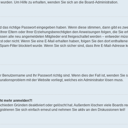
 wurden. Um Hilfe zu erhalten, wenden Sie sich an die Board-Administration.
nd das richtige Passwort eingegeben haben. Wenn diese stimmen, dann gibt es zw
Ihrer Eltern oder Ihrer Erziehungsberechtigten den Anweisungen folgen, die Sie erh
üssen alle neu angemeldeten Mitglieder erst freigeschaltet werden – entweder müsse
 ist oder nicht. Wenn Sie eine E-Mail erhalten haben, folgen Sie den dort enthalte
pam-Filter blockiert wurde. Wenn Sie sich sicher sind, dass Ihre E-Mail-Adresse 
hr Benutzername und Ihr Passwort richtig sind. Wenn dies der Fall ist, wenden Sie
gurationsproblem mit der Website vorliegt, welches ein Administrator lösen muss.
icht mehr anmelden?!
schieden Gründen deaktiviert oder gelöscht hat. Außerdem löschen viele Boards reg
strieren Sie sich einfach erneut und nehmen Sie aktiv an den Diskussionen teil!