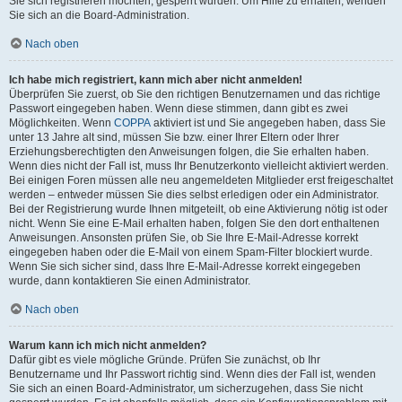
Sie sich registrieren möchten, gesperrt wurden. Um Hilfe zu erhalten, wenden
Sie sich an die Board-Administration.
Nach oben
Ich habe mich registriert, kann mich aber nicht anmelden!
Überprüfen Sie zuerst, ob Sie den richtigen Benutzernamen und das richtige
Passwort eingegeben haben. Wenn diese stimmen, dann gibt es zwei
Möglichkeiten. Wenn
COPPA
aktiviert ist und Sie angegeben haben, dass Sie
unter 13 Jahre alt sind, müssen Sie bzw. einer Ihrer Eltern oder Ihrer
Erziehungsberechtigten den Anweisungen folgen, die Sie erhalten haben.
Wenn dies nicht der Fall ist, muss Ihr Benutzerkonto vielleicht aktiviert werden.
Bei einigen Foren müssen alle neu angemeldeten Mitglieder erst freigeschaltet
werden – entweder müssen Sie dies selbst erledigen oder ein Administrator.
Bei der Registrierung wurde Ihnen mitgeteilt, ob eine Aktivierung nötig ist oder
nicht. Wenn Sie eine E-Mail erhalten haben, folgen Sie den dort enthaltenen
Anweisungen. Ansonsten prüfen Sie, ob Sie Ihre E-Mail-Adresse korrekt
eingegeben haben oder die E-Mail von einem Spam-Filter blockiert wurde.
Wenn Sie sich sicher sind, dass Ihre E-Mail-Adresse korrekt eingegeben
wurde, dann kontaktieren Sie einen Administrator.
Nach oben
Warum kann ich mich nicht anmelden?
Dafür gibt es viele mögliche Gründe. Prüfen Sie zunächst, ob Ihr
Benutzername und Ihr Passwort richtig sind. Wenn dies der Fall ist, wenden
Sie sich an einen Board-Administrator, um sicherzugehen, dass Sie nicht