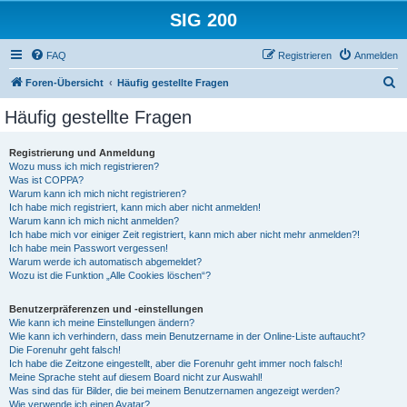
SIG 200
FAQ
Registrieren
Anmelden
S
Foren-Übersicht
Häufig gestellte Fragen
u
Häufig gestellte Fragen
c
h
Registrierung und Anmeldung
Wozu muss ich mich registrieren?
e
Was ist COPPA?
Warum kann ich mich nicht registrieren?
Ich habe mich registriert, kann mich aber nicht anmelden!
Warum kann ich mich nicht anmelden?
Ich habe mich vor einiger Zeit registriert, kann mich aber nicht mehr anmelden?!
Ich habe mein Passwort vergessen!
Warum werde ich automatisch abgemeldet?
Wozu ist die Funktion „Alle Cookies löschen“?
Benutzerpräferenzen und -einstellungen
Wie kann ich meine Einstellungen ändern?
Wie kann ich verhindern, dass mein Benutzername in der Online-Liste auftaucht?
Die Forenuhr geht falsch!
Ich habe die Zeitzone eingestellt, aber die Forenuhr geht immer noch falsch!
Meine Sprache steht auf diesem Board nicht zur Auswahl!
Was sind das für Bilder, die bei meinem Benutzernamen angezeigt werden?
Wie verwende ich einen Avatar?