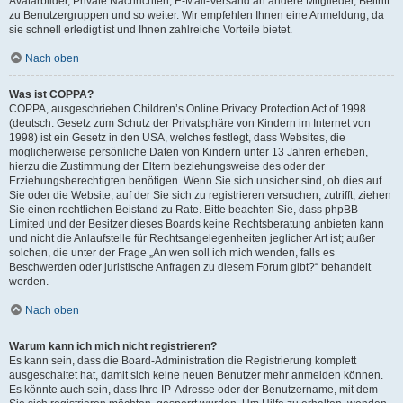
Avatarbilder, Private Nachrichten, E-Mail-Versand an andere Mitglieder, Beitritt
zu Benutzergruppen und so weiter. Wir empfehlen Ihnen eine Anmeldung, da
sie schnell erledigt ist und Ihnen zahlreiche Vorteile bietet.
Nach oben
Was ist COPPA?
COPPA, ausgeschrieben Children’s Online Privacy Protection Act of 1998
(deutsch: Gesetz zum Schutz der Privatsphäre von Kindern im Internet von
1998) ist ein Gesetz in den USA, welches festlegt, dass Websites, die
möglicherweise persönliche Daten von Kindern unter 13 Jahren erheben,
hierzu die Zustimmung der Eltern beziehungsweise des oder der
Erziehungsberechtigten benötigen. Wenn Sie sich unsicher sind, ob dies auf
Sie oder die Website, auf der Sie sich zu registrieren versuchen, zutrifft, ziehen
Sie einen rechtlichen Beistand zu Rate. Bitte beachten Sie, dass phpBB
Limited und der Besitzer dieses Boards keine Rechtsberatung anbieten kann
und nicht die Anlaufstelle für Rechtsangelegenheiten jeglicher Art ist; außer
solchen, die unter der Frage „An wen soll ich mich wenden, falls es
Beschwerden oder juristische Anfragen zu diesem Forum gibt?“ behandelt
werden.
Nach oben
Warum kann ich mich nicht registrieren?
Es kann sein, dass die Board-Administration die Registrierung komplett
ausgeschaltet hat, damit sich keine neuen Benutzer mehr anmelden können.
Es könnte auch sein, dass Ihre IP-Adresse oder der Benutzername, mit dem