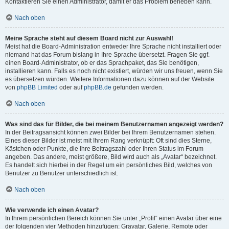
Kontaktieren Sie einen Administrator, damit er das Problem beheben kann.
Nach oben
Meine Sprache steht auf diesem Board nicht zur Auswahl!
Meist hat die Board-Administration entweder Ihre Sprache nicht installiert oder
niemand hat das Forum bislang in Ihre Sprache übersetzt. Fragen Sie ggf.
einen Board-Administrator, ob er das Sprachpaket, das Sie benötigen,
installieren kann. Falls es noch nicht existiert, würden wir uns freuen, wenn Sie
es übersetzen würden. Weitere Informationen dazu können auf der Website
von
phpBB Limited
oder auf
phpBB.de
gefunden werden.
Nach oben
Was sind das für Bilder, die bei meinem Benutzernamen angezeigt werden?
In der Beitragsansicht können zwei Bilder bei Ihrem Benutzernamen stehen.
Eines dieser Bilder ist meist mit Ihrem Rang verknüpft: Oft sind dies Sterne,
Kästchen oder Punkte, die Ihre Beitragszahl oder Ihren Status im Forum
angeben. Das andere, meist größere, Bild wird auch als „Avatar“ bezeichnet.
Es handelt sich hierbei in der Regel um ein persönliches Bild, welches von
Benutzer zu Benutzer unterschiedlich ist.
Nach oben
Wie verwende ich einen Avatar?
In Ihrem persönlichen Bereich können Sie unter „Profil“ einen Avatar über eine
der folgenden vier Methoden hinzufügen: Gravatar, Galerie, Remote oder