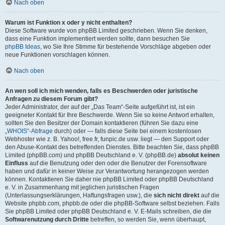
Nach oben
Warum ist Funktion x oder y nicht enthalten?
Diese Software wurde von phpBB Limited geschrieben. Wenn Sie denken,
dass eine Funktion implementiert werden sollte, dann besuchen Sie
phpBB Ideas
, wo Sie Ihre Stimme für bestehende Vorschläge abgeben oder
neue Funktionen vorschlagen können.
Nach oben
An wen soll ich mich wenden, falls es Beschwerden oder juristische
Anfragen zu diesem Forum gibt?
Jeder Administrator, der auf der „Das Team“-Seite aufgeführt ist, ist ein
geeigneter Kontakt für Ihre Beschwerde. Wenn Sie so keine Antwort erhalten,
sollten Sie den Besitzer der Domain kontaktieren (führen Sie dazu eine
„WHOIS“-Abfrage
durch) oder — falls diese Seite bei einem kostenlosen
Webhoster wie z. B. Yahoo!, free.fr, funpic.de usw. liegt — den Support oder
den Abuse-Kontakt des betreffenden Dienstes. Bitte beachten Sie, dass phpBB
Limited (phpBB.com) und phpBB Deutschland e. V. (phpBB.de)
absolut keinen
Einfluss
auf die Benutzung oder den oder die Benutzer der Forensoftware
haben und dafür in keiner Weise zur Verantwortung herangezogen werden
können. Kontaktieren Sie daher nie phpBB Limited oder phpBB Deutschland
e. V. in Zusammenhang mit jeglichen juristischen Fragen
(Unterlassungserklärungen, Haftungsfragen usw.), die
sich nicht direkt
auf die
Website phpbb.com, phpbb.de oder die phpBB-Software selbst beziehen. Falls
Sie phpBB Limited oder phpBB Deutschland e. V. E-Mails schreiben, die die
Softwarenutzung durch Dritte
betreffen, so werden Sie, wenn überhaupt,