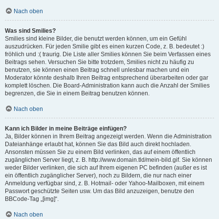
Nach oben
Was sind Smilies?
Smilies sind kleine Bilder, die benutzt werden können, um ein Gefühl
auszudrücken. Für jeden Smilie gibt es einen kurzen Code, z. B. bedeutet :)
fröhlich und :( traurig. Die Liste aller Smilies können Sie beim Verfassen eines
Beitrags sehen. Versuchen Sie bitte trotzdem, Smilies nicht zu häufig zu
benutzen, sie können einen Beitrag schnell unlesbar machen und ein
Moderator könnte deshalb Ihren Beitrag entsprechend überarbeiten oder gar
komplett löschen. Die Board-Administration kann auch die Anzahl der Smilies
begrenzen, die Sie in einem Beitrag benutzen können.
Nach oben
Kann ich Bilder in meine Beiträge einfügen?
Ja, Bilder können in Ihrem Beitrag angezeigt werden. Wenn die Administration
Dateianhänge erlaubt hat, können Sie das Bild auch direkt hochladen.
Ansonsten müssen Sie zu einem Bild verlinken, das auf einem öffentlich
zugänglichen Server liegt, z. B. http://www.domain.tld/mein-bild.gif. Sie können
weder Bilder verlinken, die sich auf Ihrem eigenen PC befinden (außer es ist
ein öffentlich zugänglicher Server), noch zu Bildern, die nur nach einer
Anmeldung verfügbar sind, z. B. Hotmail- oder Yahoo-Mailboxen, mit einem
Passwort geschützte Seiten usw. Um das Bild anzuzeigen, benutze den
BBCode-Tag „[img]“.
Nach oben