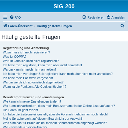
SIG 200
FAQ
Registrieren
Anmelden
S
Foren-Übersicht
Häufig gestellte Fragen
u
Häufig gestellte Fragen
c
h
Registrierung und Anmeldung
Wozu muss ich mich registrieren?
e
Was ist COPPA?
Warum kann ich mich nicht registrieren?
Ich habe mich registriert, kann mich aber nicht anmelden!
Warum kann ich mich nicht anmelden?
Ich habe mich vor einiger Zeit registriert, kann mich aber nicht mehr anmelden?!
Ich habe mein Passwort vergessen!
Warum werde ich automatisch abgemeldet?
Wozu ist die Funktion „Alle Cookies löschen“?
Benutzerpräferenzen und -einstellungen
Wie kann ich meine Einstellungen ändern?
Wie kann ich verhindern, dass mein Benutzername in der Online-Liste auftaucht?
Die Forenuhr geht falsch!
Ich habe die Zeitzone eingestellt, aber die Forenuhr geht immer noch falsch!
Meine Sprache steht auf diesem Board nicht zur Auswahl!
Was sind das für Bilder, die bei meinem Benutzernamen angezeigt werden?
Wie verwende ich einen Avatar?