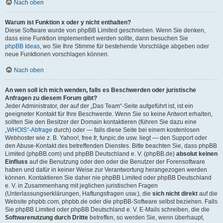
Nach oben
Warum ist Funktion x oder y nicht enthalten?
Diese Software wurde von phpBB Limited geschrieben. Wenn Sie denken,
dass eine Funktion implementiert werden sollte, dann besuchen Sie
phpBB Ideas
, wo Sie Ihre Stimme für bestehende Vorschläge abgeben oder
neue Funktionen vorschlagen können.
Nach oben
An wen soll ich mich wenden, falls es Beschwerden oder juristische
Anfragen zu diesem Forum gibt?
Jeder Administrator, der auf der „Das Team“-Seite aufgeführt ist, ist ein
geeigneter Kontakt für Ihre Beschwerde. Wenn Sie so keine Antwort erhalten,
sollten Sie den Besitzer der Domain kontaktieren (führen Sie dazu eine
„WHOIS“-Abfrage
durch) oder — falls diese Seite bei einem kostenlosen
Webhoster wie z. B. Yahoo!, free.fr, funpic.de usw. liegt — den Support oder
den Abuse-Kontakt des betreffenden Dienstes. Bitte beachten Sie, dass phpBB
Limited (phpBB.com) und phpBB Deutschland e. V. (phpBB.de)
absolut keinen
Einfluss
auf die Benutzung oder den oder die Benutzer der Forensoftware
haben und dafür in keiner Weise zur Verantwortung herangezogen werden
können. Kontaktieren Sie daher nie phpBB Limited oder phpBB Deutschland
e. V. in Zusammenhang mit jeglichen juristischen Fragen
(Unterlassungserklärungen, Haftungsfragen usw.), die
sich nicht direkt
auf die
Website phpbb.com, phpbb.de oder die phpBB-Software selbst beziehen. Falls
Sie phpBB Limited oder phpBB Deutschland e. V. E-Mails schreiben, die die
Softwarenutzung durch Dritte
betreffen, so werden Sie, wenn überhaupt,