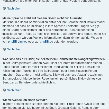
Kontaktieren Sie einen Administrator, damit er das Problem beheben kann.
Nach oben
Meine Sprache steht auf diesem Board nicht zur Auswahl!
Meist hat die Board-Administration entweder Ihre Sprache nicht installiert oder
niemand hat das Forum bislang in Ihre Sprache übersetzt. Fragen Sie ggf.
einen Board-Administrator, ob er das Sprachpaket, das Sie benötigen,
installieren kann. Falls es noch nicht existiert, würden wir uns freuen, wenn Sie
es übersetzen würden. Weitere Informationen dazu können auf der Website
von
phpBB Limited
oder auf
phpBB.de
gefunden werden.
Nach oben
Was sind das für Bilder, die bei meinem Benutzernamen angezeigt werden?
In der Beitragsansicht können zwei Bilder bei Ihrem Benutzernamen stehen.
Eines dieser Bilder ist meist mit Ihrem Rang verknüpft: Oft sind dies Sterne,
Kästchen oder Punkte, die Ihre Beitragszahl oder Ihren Status im Forum
angeben. Das andere, meist größere, Bild wird auch als „Avatar“ bezeichnet.
Es handelt sich hierbei in der Regel um ein persönliches Bild, welches von
Benutzer zu Benutzer unterschiedlich ist.
Nach oben
Wie verwende ich einen Avatar?
In Ihrem persönlichen Bereich können Sie unter „Profil“ einen Avatar über eine
der folgenden vier Methoden hinzufügen: Gravatar, Galerie, Remote oder