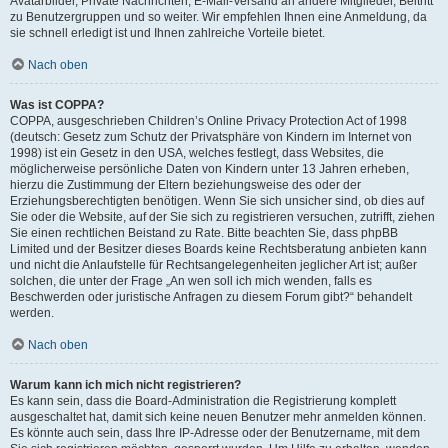
Avatarbilder, Private Nachrichten, E-Mail-Versand an andere Mitglieder, Beitritt
zu Benutzergruppen und so weiter. Wir empfehlen Ihnen eine Anmeldung, da
sie schnell erledigt ist und Ihnen zahlreiche Vorteile bietet.
Nach oben
Was ist COPPA?
COPPA, ausgeschrieben Children’s Online Privacy Protection Act of 1998
(deutsch: Gesetz zum Schutz der Privatsphäre von Kindern im Internet von
1998) ist ein Gesetz in den USA, welches festlegt, dass Websites, die
möglicherweise persönliche Daten von Kindern unter 13 Jahren erheben,
hierzu die Zustimmung der Eltern beziehungsweise des oder der
Erziehungsberechtigten benötigen. Wenn Sie sich unsicher sind, ob dies auf
Sie oder die Website, auf der Sie sich zu registrieren versuchen, zutrifft, ziehen
Sie einen rechtlichen Beistand zu Rate. Bitte beachten Sie, dass phpBB
Limited und der Besitzer dieses Boards keine Rechtsberatung anbieten kann
und nicht die Anlaufstelle für Rechtsangelegenheiten jeglicher Art ist; außer
solchen, die unter der Frage „An wen soll ich mich wenden, falls es
Beschwerden oder juristische Anfragen zu diesem Forum gibt?“ behandelt
werden.
Nach oben
Warum kann ich mich nicht registrieren?
Es kann sein, dass die Board-Administration die Registrierung komplett
ausgeschaltet hat, damit sich keine neuen Benutzer mehr anmelden können.
Es könnte auch sein, dass Ihre IP-Adresse oder der Benutzername, mit dem