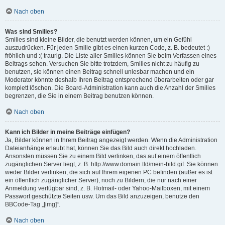
Nach oben
Was sind Smilies?
Smilies sind kleine Bilder, die benutzt werden können, um ein Gefühl
auszudrücken. Für jeden Smilie gibt es einen kurzen Code, z. B. bedeutet :)
fröhlich und :( traurig. Die Liste aller Smilies können Sie beim Verfassen eines
Beitrags sehen. Versuchen Sie bitte trotzdem, Smilies nicht zu häufig zu
benutzen, sie können einen Beitrag schnell unlesbar machen und ein
Moderator könnte deshalb Ihren Beitrag entsprechend überarbeiten oder gar
komplett löschen. Die Board-Administration kann auch die Anzahl der Smilies
begrenzen, die Sie in einem Beitrag benutzen können.
Nach oben
Kann ich Bilder in meine Beiträge einfügen?
Ja, Bilder können in Ihrem Beitrag angezeigt werden. Wenn die Administration
Dateianhänge erlaubt hat, können Sie das Bild auch direkt hochladen.
Ansonsten müssen Sie zu einem Bild verlinken, das auf einem öffentlich
zugänglichen Server liegt, z. B. http://www.domain.tld/mein-bild.gif. Sie können
weder Bilder verlinken, die sich auf Ihrem eigenen PC befinden (außer es ist
ein öffentlich zugänglicher Server), noch zu Bildern, die nur nach einer
Anmeldung verfügbar sind, z. B. Hotmail- oder Yahoo-Mailboxen, mit einem
Passwort geschützte Seiten usw. Um das Bild anzuzeigen, benutze den
BBCode-Tag „[img]“.
Nach oben