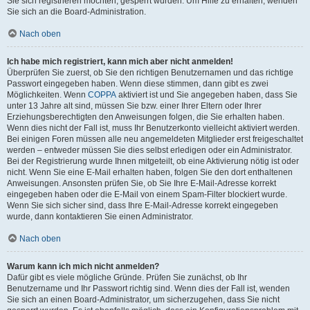
Sie sich registrieren möchten, gesperrt wurden. Um Hilfe zu erhalten, wenden
Sie sich an die Board-Administration.
Nach oben
Ich habe mich registriert, kann mich aber nicht anmelden!
Überprüfen Sie zuerst, ob Sie den richtigen Benutzernamen und das richtige
Passwort eingegeben haben. Wenn diese stimmen, dann gibt es zwei
Möglichkeiten. Wenn
COPPA
aktiviert ist und Sie angegeben haben, dass Sie
unter 13 Jahre alt sind, müssen Sie bzw. einer Ihrer Eltern oder Ihrer
Erziehungsberechtigten den Anweisungen folgen, die Sie erhalten haben.
Wenn dies nicht der Fall ist, muss Ihr Benutzerkonto vielleicht aktiviert werden.
Bei einigen Foren müssen alle neu angemeldeten Mitglieder erst freigeschaltet
werden – entweder müssen Sie dies selbst erledigen oder ein Administrator.
Bei der Registrierung wurde Ihnen mitgeteilt, ob eine Aktivierung nötig ist oder
nicht. Wenn Sie eine E-Mail erhalten haben, folgen Sie den dort enthaltenen
Anweisungen. Ansonsten prüfen Sie, ob Sie Ihre E-Mail-Adresse korrekt
eingegeben haben oder die E-Mail von einem Spam-Filter blockiert wurde.
Wenn Sie sich sicher sind, dass Ihre E-Mail-Adresse korrekt eingegeben
wurde, dann kontaktieren Sie einen Administrator.
Nach oben
Warum kann ich mich nicht anmelden?
Dafür gibt es viele mögliche Gründe. Prüfen Sie zunächst, ob Ihr
Benutzername und Ihr Passwort richtig sind. Wenn dies der Fall ist, wenden
Sie sich an einen Board-Administrator, um sicherzugehen, dass Sie nicht