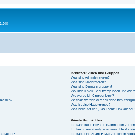
 1/200
Benutzer-Stufen und Gruppen
Was sind Administratoren?
Was sind Moderatoren?
Was sind Benutzergruppen?
Wo finde ich die Benutzergruppen und wie tr
Wie werde ich Gruppenleiter?
anmelden?!
Weshalb werden verschiedene Benutzergrupp
Was ist eine Hauptgruppe?
Was bedeutet der „Das Team“-Link auf der S
Private Nachrichten
Ich kann keine Privaten Nachrichten versch
Ich bekomme ständig unerwünschte Private
auftaucht?
Ich habe eine Spam-E-Mail von einem Mitgli