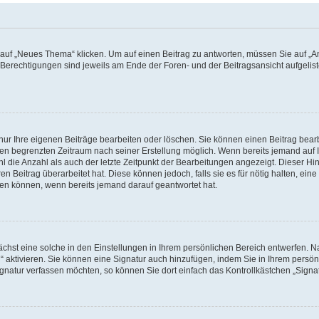
f „Neues Thema“ klicken. Um auf einen Beitrag zu antworten, müssen Sie auf „Ant
e Berechtigungen sind jeweils am Ende der Foren- und der Beitragsansicht aufgeliste
nur Ihre eigenen Beiträge bearbeiten oder löschen. Sie können einen Beitrag bear
nen begrenzten Zeitraum nach seiner Erstellung möglich. Wenn bereits jemand auf Ih
 die Anzahl als auch der letzte Zeitpunkt der Bearbeitungen angezeigt. Dieser Hi
 Beitrag überarbeitet hat. Diese können jedoch, falls sie es für nötig halten, eine 
hen können, wenn bereits jemand darauf geantwortet hat.
hst eine solche in den Einstellungen in Ihrem persönlichen Bereich entwerfen. Na
 aktivieren. Sie können eine Signatur auch hinzufügen, indem Sie in Ihrem persö
gnatur verfassen möchten, so können Sie dort einfach das Kontrollkästchen „Signa