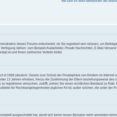
Wie kann ich einen Administrator des Board
nistration dieses Forums entscheidet, ob Sie registriert sein müssen, um Beiträge z
ur Verfügung stehen: zum Beispiel Avatarbilder, Private Nachrichten, E-Mail-Versand
igt ist und Ihnen zahlreiche Vorteile bietet.
t of 1998 (deutsch: Gesetz zum Schutz der Privatsphäre von Kindern im Internet vo
unter 13 Jahren erheben, hierzu die Zustimmung der Eltern beziehungsweise des o
h zu registrieren versuchen, zutrifft, ziehen Sie einen rechtlichen Beistand zu Rat
stelle für Rechtsangelegenheiten jeglicher Art ist; außer solchen, die unter der 
.
 komplett ausgeschaltet hat, damit sich keine neuen Benutzer mehr anmelden könne