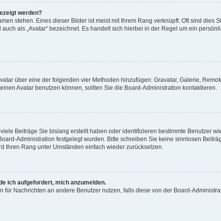
gezeigt werden?
men stehen. Eines dieser Bilder ist meist mit Ihrem Rang verknüpft: Oft sind dies S
auch als „Avatar“ bezeichnet. Es handelt sich hierbei in der Regel um ein persönl
 Avatar über eine der folgenden vier Methoden hinzufügen: Gravatar, Galerie, Rem
inen Avatar benutzen können, sollten Sie die Board-Administration kontaktieren.
iele Beiträge Sie bislang erstellt haben oder identifizieren bestimmte Benutzer
 Board-Administration festgelegt wurden. Bitte schreiben Sie keine sinnlosen Beit
wird Ihren Rang unter Umständen einfach wieder zurücksetzen.
rde ich aufgefordert, mich anzumelden.
ion für Nachrichten an andere Benutzer nutzen, falls diese von der Board-Administ