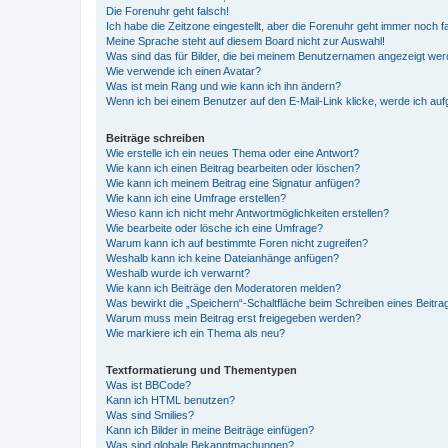
Die Forenuhr geht falsch!
Ich habe die Zeitzone eingestellt, aber die Forenuhr geht immer noch f
Meine Sprache steht auf diesem Board nicht zur Auswahl!
Was sind das für Bilder, die bei meinem Benutzernamen angezeigt we
Wie verwende ich einen Avatar?
Was ist mein Rang und wie kann ich ihn ändern?
Wenn ich bei einem Benutzer auf den E-Mail-Link klicke, werde ich au
Beiträge schreiben
Wie erstelle ich ein neues Thema oder eine Antwort?
Wie kann ich einen Beitrag bearbeiten oder löschen?
Wie kann ich meinem Beitrag eine Signatur anfügen?
Wie kann ich eine Umfrage erstellen?
Wieso kann ich nicht mehr Antwortmöglichkeiten erstellen?
Wie bearbeite oder lösche ich eine Umfrage?
Warum kann ich auf bestimmte Foren nicht zugreifen?
Weshalb kann ich keine Dateianhänge anfügen?
Weshalb wurde ich verwarnt?
Wie kann ich Beiträge den Moderatoren melden?
Was bewirkt die „Speichern“-Schaltfläche beim Schreiben eines Beitra
Warum muss mein Beitrag erst freigegeben werden?
Wie markiere ich ein Thema als neu?
Textformatierung und Thementypen
Was ist BBCode?
Kann ich HTML benutzen?
Was sind Smilies?
Kann ich Bilder in meine Beiträge einfügen?
Was sind globale Bekanntmachungen?