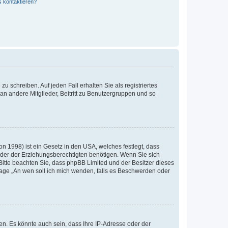
s kontaktieren?
u schreiben. Auf jeden Fall erhalten Sie als registriertes
 an andere Mitglieder, Beitritt zu Benutzergruppen und so
n 1998) ist ein Gesetz in den USA, welches festlegt, dass
der der Erziehungsberechtigten benötigen. Wenn Sie sich
e. Bitte beachten Sie, dass phpBB Limited und der Besitzer dieses
Frage „An wen soll ich mich wenden, falls es Beschwerden oder
n. Es könnte auch sein, dass Ihre IP-Adresse oder der