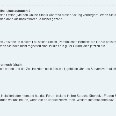
ine-Liste auftaucht?
 eine Option „Meinen Online-Status während dieser Sitzung verbergen“. Wenn Sie d
rden dann als unsichtbarer Besucher gezählt.
n Zeitzone. In diesem Fall sollten Sie im „Persönlichen Bereich“ die für Sie passend
 Sie noch nicht registriert sind, ist dies ein guter Grund, dies jetzt zu tun.
mer noch falsch!
ellt haben und die Zeit trotzdem noch falsch ist, geht die Uhr des Servers vermutlic
 installiert oder niemand hat das Forum bislang in Ihre Sprache übersetzt. Fragen 
t, würden wir uns freuen, wenn Sie es übersetzen würden. Weitere Informationen da