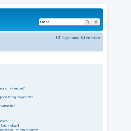
Suche
Erweiterte Suche
Registrieren
Anmelden
ete ich ihnen bei?
en farbig dargestellt?
tartseite?
icken!
 Nachrichten!
ed dieses Forums erhalten!