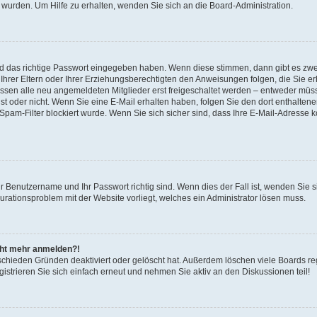
 wurden. Um Hilfe zu erhalten, wenden Sie sich an die Board-Administration.
nd das richtige Passwort eingegeben haben. Wenn diese stimmen, dann gibt es zw
Ihrer Eltern oder Ihrer Erziehungsberechtigten den Anweisungen folgen, die Sie erh
üssen alle neu angemeldeten Mitglieder erst freigeschaltet werden – entweder müsse
 ist oder nicht. Wenn Sie eine E-Mail erhalten haben, folgen Sie den dort enthalte
pam-Filter blockiert wurde. Wenn Sie sich sicher sind, dass Ihre E-Mail-Adresse 
hr Benutzername und Ihr Passwort richtig sind. Wenn dies der Fall ist, wenden Sie
gurationsproblem mit der Website vorliegt, welches ein Administrator lösen muss.
icht mehr anmelden?!
schieden Gründen deaktiviert oder gelöscht hat. Außerdem löschen viele Boards reg
strieren Sie sich einfach erneut und nehmen Sie aktiv an den Diskussionen teil!