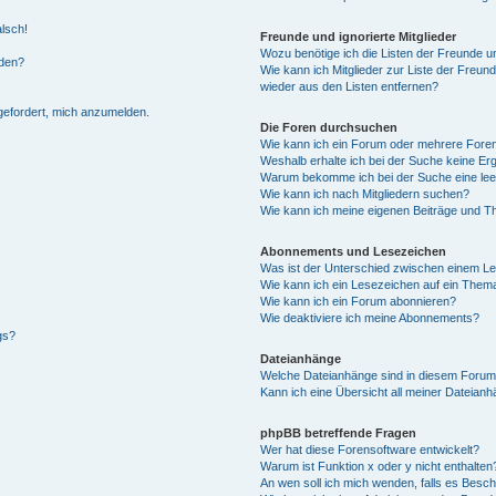
alsch!
Freunde und ignorierte Mitglieder
Wozu benötige ich die Listen der Freunde un
rden?
Wie kann ich Mitglieder zur Liste der Freund
wieder aus den Listen entfernen?
fgefordert, mich anzumelden.
Die Foren durchsuchen
Wie kann ich ein Forum oder mehrere For
Weshalb erhalte ich bei der Suche keine Er
Warum bekomme ich bei der Suche eine lee
Wie kann ich nach Mitgliedern suchen?
Wie kann ich meine eigenen Beiträge und T
Abonnements und Lesezeichen
Was ist der Unterschied zwischen einem L
Wie kann ich ein Lesezeichen auf ein Them
Wie kann ich ein Forum abonnieren?
Wie deaktiviere ich meine Abonnements?
gs?
Dateianhänge
Welche Dateianhänge sind in diesem Forum
Kann ich eine Übersicht all meiner Dateian
phpBB betreffende Fragen
Wer hat diese Forensoftware entwickelt?
Warum ist Funktion x oder y nicht enthalten
An wen soll ich mich wenden, falls es Besc