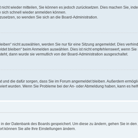
rt nicht wieder mitteilen, Sie können es jedoch zurücksetzen. Dies machen Sie, in
e sich schnell wieder anmelden können.
ckzusetzen, so wenden Sie sich an die Board-Administration.
ben“ nicht auswählen, werden Sie nur für eine Sitzung angemeldet. Dies verhinde
et bleiben“ beim Anmelden auswählen. Dies ist nicht empfehlenswert, wenn Sie s
steht, dann wurde sie vermutlich von der Board-Administration ausgeschaltet.
 hat und die dafür sorgen, dass Sie im Forum angemeldet bleiben. Außerdem ermögl
ktiviert wurden. Wenn Sie Probleme bei der An- oder Abmeldung haben, kann es hel
en in der Datenbank des Boards gespeichert. Um diese zu ändern, gehen Sie in den 
rt können Sie alle Ihre Einstellungen ändern.