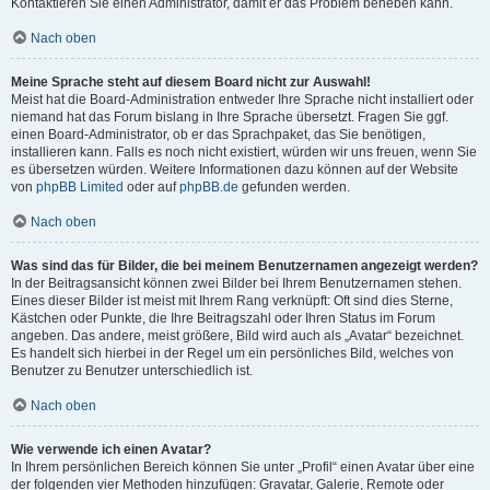
Kontaktieren Sie einen Administrator, damit er das Problem beheben kann.
Nach oben
Meine Sprache steht auf diesem Board nicht zur Auswahl!
Meist hat die Board-Administration entweder Ihre Sprache nicht installiert oder
niemand hat das Forum bislang in Ihre Sprache übersetzt. Fragen Sie ggf.
einen Board-Administrator, ob er das Sprachpaket, das Sie benötigen,
installieren kann. Falls es noch nicht existiert, würden wir uns freuen, wenn Sie
es übersetzen würden. Weitere Informationen dazu können auf der Website
von
phpBB Limited
oder auf
phpBB.de
gefunden werden.
Nach oben
Was sind das für Bilder, die bei meinem Benutzernamen angezeigt werden?
In der Beitragsansicht können zwei Bilder bei Ihrem Benutzernamen stehen.
Eines dieser Bilder ist meist mit Ihrem Rang verknüpft: Oft sind dies Sterne,
Kästchen oder Punkte, die Ihre Beitragszahl oder Ihren Status im Forum
angeben. Das andere, meist größere, Bild wird auch als „Avatar“ bezeichnet.
Es handelt sich hierbei in der Regel um ein persönliches Bild, welches von
Benutzer zu Benutzer unterschiedlich ist.
Nach oben
Wie verwende ich einen Avatar?
In Ihrem persönlichen Bereich können Sie unter „Profil“ einen Avatar über eine
der folgenden vier Methoden hinzufügen: Gravatar, Galerie, Remote oder