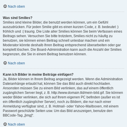
Nach oben
Was sind Smilies?
Smilies sind kleine Bilder, die benutzt werden können, um ein Gefühl
auszudrücken. Für jeden Smilie gibt es einen kurzen Code, z. B. bedeutet :)
fröhlich und :( traurig. Die Liste aller Smilies können Sie beim Verfassen eines
Beitrags sehen. Versuchen Sie bitte trotzdem, Smilies nicht zu häufig zu
benutzen, sie können einen Beitrag schnell unlesbar machen und ein
Moderator könnte deshalb Ihren Beitrag entsprechend überarbeiten oder gar
komplett löschen. Die Board-Administration kann auch die Anzahl der Smilies
begrenzen, die Sie in einem Beitrag benutzen können.
Nach oben
Kann ich Bilder in meine Beiträge einfügen?
Ja, Bilder können in Ihrem Beitrag angezeigt werden. Wenn die Administration
Dateianhänge erlaubt hat, können Sie das Bild auch direkt hochladen.
Ansonsten müssen Sie zu einem Bild verlinken, das auf einem öffentlich
zugänglichen Server liegt, z. B. http://www.domain.tld/mein-bild.gif. Sie können
weder Bilder verlinken, die sich auf Ihrem eigenen PC befinden (außer es ist
ein öffentlich zugänglicher Server), noch zu Bildern, die nur nach einer
Anmeldung verfügbar sind, z. B. Hotmail- oder Yahoo-Mailboxen, mit einem
Passwort geschützte Seiten usw. Um das Bild anzuzeigen, benutze den
BBCode-Tag „[img]“.
Nach oben