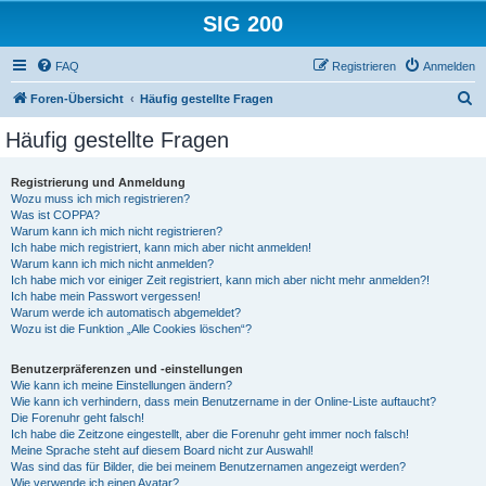
SIG 200
FAQ
Registrieren
Anmelden
S
Foren-Übersicht
Häufig gestellte Fragen
u
Häufig gestellte Fragen
c
h
Registrierung und Anmeldung
Wozu muss ich mich registrieren?
e
Was ist COPPA?
Warum kann ich mich nicht registrieren?
Ich habe mich registriert, kann mich aber nicht anmelden!
Warum kann ich mich nicht anmelden?
Ich habe mich vor einiger Zeit registriert, kann mich aber nicht mehr anmelden?!
Ich habe mein Passwort vergessen!
Warum werde ich automatisch abgemeldet?
Wozu ist die Funktion „Alle Cookies löschen“?
Benutzerpräferenzen und -einstellungen
Wie kann ich meine Einstellungen ändern?
Wie kann ich verhindern, dass mein Benutzername in der Online-Liste auftaucht?
Die Forenuhr geht falsch!
Ich habe die Zeitzone eingestellt, aber die Forenuhr geht immer noch falsch!
Meine Sprache steht auf diesem Board nicht zur Auswahl!
Was sind das für Bilder, die bei meinem Benutzernamen angezeigt werden?
Wie verwende ich einen Avatar?