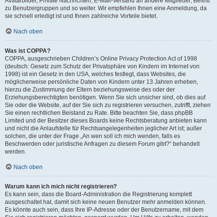
Avatarbilder, Private Nachrichten, E-Mail-Versand an andere Mitglieder, Beitritt
zu Benutzergruppen und so weiter. Wir empfehlen Ihnen eine Anmeldung, da
sie schnell erledigt ist und Ihnen zahlreiche Vorteile bietet.
Nach oben
Was ist COPPA?
COPPA, ausgeschrieben Children’s Online Privacy Protection Act of 1998
(deutsch: Gesetz zum Schutz der Privatsphäre von Kindern im Internet von
1998) ist ein Gesetz in den USA, welches festlegt, dass Websites, die
möglicherweise persönliche Daten von Kindern unter 13 Jahren erheben,
hierzu die Zustimmung der Eltern beziehungsweise des oder der
Erziehungsberechtigten benötigen. Wenn Sie sich unsicher sind, ob dies auf
Sie oder die Website, auf der Sie sich zu registrieren versuchen, zutrifft, ziehen
Sie einen rechtlichen Beistand zu Rate. Bitte beachten Sie, dass phpBB
Limited und der Besitzer dieses Boards keine Rechtsberatung anbieten kann
und nicht die Anlaufstelle für Rechtsangelegenheiten jeglicher Art ist; außer
solchen, die unter der Frage „An wen soll ich mich wenden, falls es
Beschwerden oder juristische Anfragen zu diesem Forum gibt?“ behandelt
werden.
Nach oben
Warum kann ich mich nicht registrieren?
Es kann sein, dass die Board-Administration die Registrierung komplett
ausgeschaltet hat, damit sich keine neuen Benutzer mehr anmelden können.
Es könnte auch sein, dass Ihre IP-Adresse oder der Benutzername, mit dem