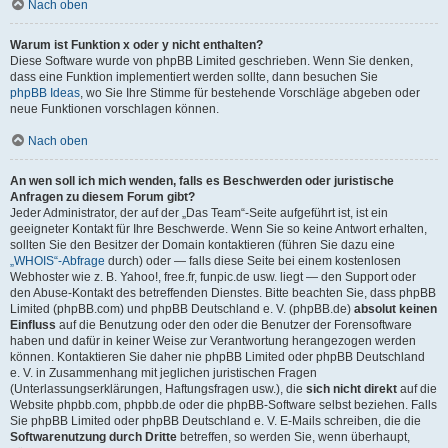
Nach oben
Warum ist Funktion x oder y nicht enthalten?
Diese Software wurde von phpBB Limited geschrieben. Wenn Sie denken,
dass eine Funktion implementiert werden sollte, dann besuchen Sie
phpBB Ideas
, wo Sie Ihre Stimme für bestehende Vorschläge abgeben oder
neue Funktionen vorschlagen können.
Nach oben
An wen soll ich mich wenden, falls es Beschwerden oder juristische
Anfragen zu diesem Forum gibt?
Jeder Administrator, der auf der „Das Team“-Seite aufgeführt ist, ist ein
geeigneter Kontakt für Ihre Beschwerde. Wenn Sie so keine Antwort erhalten,
sollten Sie den Besitzer der Domain kontaktieren (führen Sie dazu eine
„WHOIS“-Abfrage
durch) oder — falls diese Seite bei einem kostenlosen
Webhoster wie z. B. Yahoo!, free.fr, funpic.de usw. liegt — den Support oder
den Abuse-Kontakt des betreffenden Dienstes. Bitte beachten Sie, dass phpBB
Limited (phpBB.com) und phpBB Deutschland e. V. (phpBB.de)
absolut keinen
Einfluss
auf die Benutzung oder den oder die Benutzer der Forensoftware
haben und dafür in keiner Weise zur Verantwortung herangezogen werden
können. Kontaktieren Sie daher nie phpBB Limited oder phpBB Deutschland
e. V. in Zusammenhang mit jeglichen juristischen Fragen
(Unterlassungserklärungen, Haftungsfragen usw.), die
sich nicht direkt
auf die
Website phpbb.com, phpbb.de oder die phpBB-Software selbst beziehen. Falls
Sie phpBB Limited oder phpBB Deutschland e. V. E-Mails schreiben, die die
Softwarenutzung durch Dritte
betreffen, so werden Sie, wenn überhaupt,