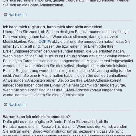
Sie sich registrieren möchten, gesperrt wurden. Um Hilfe zu erhalten, wenden
Sie sich an die Board-Administration.
Nach oben
Ich habe mich registriert, kann mich aber nicht anmelden!
Überprüfen Sie zuerst, ob Sie den richtigen Benutzernamen und das richtige
Passwort eingegeben haben. Wenn diese stimmen, dann gibt es zwei
Möglichkeiten. Wenn
COPPA
aktiviert ist und Sie angegeben haben, dass Sie
unter 13 Jahre alt sind, müssen Sie bzw. einer Ihrer Eltern oder Ihrer
Erziehungsberechtigten den Anweisungen folgen, die Sie erhalten haben.
Wenn dies nicht der Fall ist, muss Ihr Benutzerkonto vielleicht aktiviert werden.
Bei einigen Foren müssen alle neu angemeldeten Mitglieder erst freigeschaltet
werden – entweder müssen Sie dies selbst erledigen oder ein Administrator.
Bei der Registrierung wurde Ihnen mitgeteilt, ob eine Aktivierung nötig ist oder
nicht. Wenn Sie eine E-Mail erhalten haben, folgen Sie den dort enthaltenen
Anweisungen. Ansonsten prüfen Sie, ob Sie Ihre E-Mail-Adresse korrekt
eingegeben haben oder die E-Mail von einem Spam-Filter blockiert wurde.
Wenn Sie sich sicher sind, dass Ihre E-Mail-Adresse korrekt eingegeben
wurde, dann kontaktieren Sie einen Administrator.
Nach oben
Warum kann ich mich nicht anmelden?
Dafür gibt es viele mögliche Gründe. Prüfen Sie zunächst, ob Ihr
Benutzername und Ihr Passwort richtig sind. Wenn dies der Fall ist, wenden
Sie sich an einen Board-Administrator, um sicherzugehen, dass Sie nicht