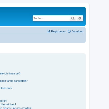
Suche
Erweiterte Suche
Registrieren
Anmelden
ete ich ihnen bei?
en farbig dargestellt?
tartseite?
icken!
 Nachrichten!
ed dieses Forums erhalten!