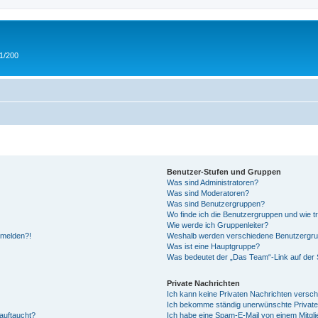
 1/200
Benutzer-Stufen und Gruppen
Was sind Administratoren?
Was sind Moderatoren?
Was sind Benutzergruppen?
Wo finde ich die Benutzergruppen und wie tr
Wie werde ich Gruppenleiter?
anmelden?!
Weshalb werden verschiedene Benutzergrupp
Was ist eine Hauptgruppe?
Was bedeutet der „Das Team“-Link auf der S
Private Nachrichten
Ich kann keine Privaten Nachrichten versch
Ich bekomme ständig unerwünschte Private
auftaucht?
Ich habe eine Spam-E-Mail von einem Mitgli