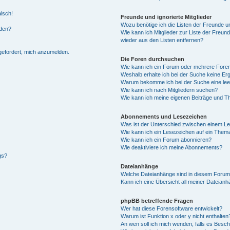
alsch!
Freunde und ignorierte Mitglieder
Wozu benötige ich die Listen der Freunde un
rden?
Wie kann ich Mitglieder zur Liste der Freund
wieder aus den Listen entfernen?
fgefordert, mich anzumelden.
Die Foren durchsuchen
Wie kann ich ein Forum oder mehrere For
Weshalb erhalte ich bei der Suche keine Er
Warum bekomme ich bei der Suche eine lee
Wie kann ich nach Mitgliedern suchen?
Wie kann ich meine eigenen Beiträge und T
Abonnements und Lesezeichen
Was ist der Unterschied zwischen einem L
Wie kann ich ein Lesezeichen auf ein Them
Wie kann ich ein Forum abonnieren?
Wie deaktiviere ich meine Abonnements?
gs?
Dateianhänge
Welche Dateianhänge sind in diesem Forum
Kann ich eine Übersicht all meiner Dateian
phpBB betreffende Fragen
Wer hat diese Forensoftware entwickelt?
Warum ist Funktion x oder y nicht enthalten
An wen soll ich mich wenden, falls es Besc