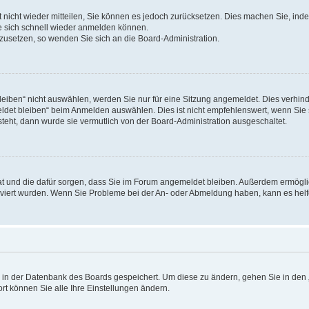
rt nicht wieder mitteilen, Sie können es jedoch zurücksetzen. Dies machen Sie, in
e sich schnell wieder anmelden können.
ckzusetzen, so wenden Sie sich an die Board-Administration.
ben“ nicht auswählen, werden Sie nur für eine Sitzung angemeldet. Dies verhinde
et bleiben“ beim Anmelden auswählen. Dies ist nicht empfehlenswert, wenn Sie s
steht, dann wurde sie vermutlich von der Board-Administration ausgeschaltet.
 hat und die dafür sorgen, dass Sie im Forum angemeldet bleiben. Außerdem ermögl
ktiviert wurden. Wenn Sie Probleme bei der An- oder Abmeldung haben, kann es hel
en in der Datenbank des Boards gespeichert. Um diese zu ändern, gehen Sie in den 
rt können Sie alle Ihre Einstellungen ändern.