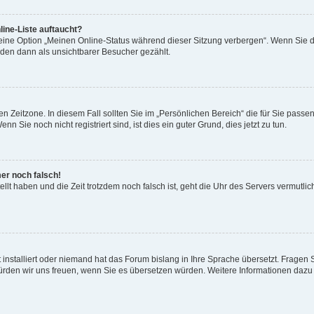
ine-Liste auftaucht?
 eine Option „Meinen Online-Status während dieser Sitzung verbergen“. Wenn Sie d
rden dann als unsichtbarer Besucher gezählt.
n Zeitzone. In diesem Fall sollten Sie im „Persönlichen Bereich“ die für Sie passend
 Sie noch nicht registriert sind, ist dies ein guter Grund, dies jetzt zu tun.
mer noch falsch!
ellt haben und die Zeit trotzdem noch falsch ist, geht die Uhr des Servers vermutlic
 installiert oder niemand hat das Forum bislang in Ihre Sprache übersetzt. Fragen 
t, würden wir uns freuen, wenn Sie es übersetzen würden. Weitere Informationen da