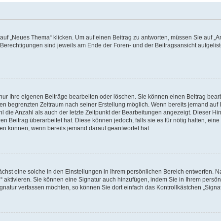
f „Neues Thema“ klicken. Um auf einen Beitrag zu antworten, müssen Sie auf „Ant
e Berechtigungen sind jeweils am Ende der Foren- und der Beitragsansicht aufgeliste
nur Ihre eigenen Beiträge bearbeiten oder löschen. Sie können einen Beitrag bear
nen begrenzten Zeitraum nach seiner Erstellung möglich. Wenn bereits jemand auf Ih
 die Anzahl als auch der letzte Zeitpunkt der Bearbeitungen angezeigt. Dieser Hi
 Beitrag überarbeitet hat. Diese können jedoch, falls sie es für nötig halten, eine 
hen können, wenn bereits jemand darauf geantwortet hat.
hst eine solche in den Einstellungen in Ihrem persönlichen Bereich entwerfen. Na
 aktivieren. Sie können eine Signatur auch hinzufügen, indem Sie in Ihrem persö
gnatur verfassen möchten, so können Sie dort einfach das Kontrollkästchen „Signa