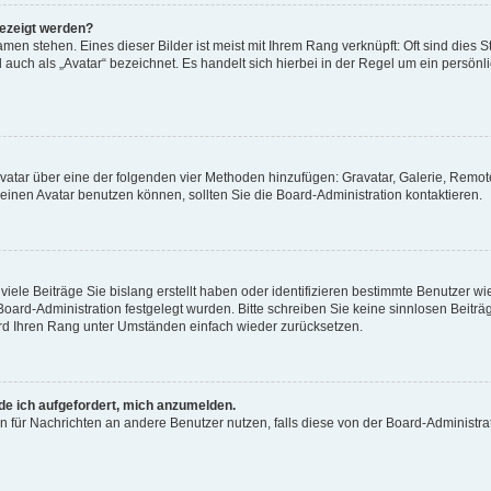
gezeigt werden?
men stehen. Eines dieser Bilder ist meist mit Ihrem Rang verknüpft: Oft sind dies S
auch als „Avatar“ bezeichnet. Es handelt sich hierbei in der Regel um ein persönl
 Avatar über eine der folgenden vier Methoden hinzufügen: Gravatar, Galerie, Rem
inen Avatar benutzen können, sollten Sie die Board-Administration kontaktieren.
iele Beiträge Sie bislang erstellt haben oder identifizieren bestimmte Benutzer
 Board-Administration festgelegt wurden. Bitte schreiben Sie keine sinnlosen Beit
wird Ihren Rang unter Umständen einfach wieder zurücksetzen.
rde ich aufgefordert, mich anzumelden.
ion für Nachrichten an andere Benutzer nutzen, falls diese von der Board-Administ