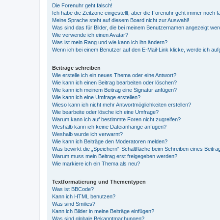
Die Forenuhr geht falsch!
Ich habe die Zeitzone eingestellt, aber die Forenuhr geht immer noch f
Meine Sprache steht auf diesem Board nicht zur Auswahl!
Was sind das für Bilder, die bei meinem Benutzernamen angezeigt we
Wie verwende ich einen Avatar?
Was ist mein Rang und wie kann ich ihn ändern?
Wenn ich bei einem Benutzer auf den E-Mail-Link klicke, werde ich au
Beiträge schreiben
Wie erstelle ich ein neues Thema oder eine Antwort?
Wie kann ich einen Beitrag bearbeiten oder löschen?
Wie kann ich meinem Beitrag eine Signatur anfügen?
Wie kann ich eine Umfrage erstellen?
Wieso kann ich nicht mehr Antwortmöglichkeiten erstellen?
Wie bearbeite oder lösche ich eine Umfrage?
Warum kann ich auf bestimmte Foren nicht zugreifen?
Weshalb kann ich keine Dateianhänge anfügen?
Weshalb wurde ich verwarnt?
Wie kann ich Beiträge den Moderatoren melden?
Was bewirkt die „Speichern“-Schaltfläche beim Schreiben eines Beitra
Warum muss mein Beitrag erst freigegeben werden?
Wie markiere ich ein Thema als neu?
Textformatierung und Thementypen
Was ist BBCode?
Kann ich HTML benutzen?
Was sind Smilies?
Kann ich Bilder in meine Beiträge einfügen?
Was sind globale Bekanntmachungen?