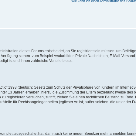
Wie kann ich einen Administrator des Board
nistration dieses Forums entscheidet, ob Sie registriert sein müssen, um Beiträge z
ur Verfügung stehen: zum Beispiel Avatarbilder, Private Nachrichten, E-Mail-Versand
igt ist und Ihnen zahlreiche Vorteile bietet.
t of 1998 (deutsch: Gesetz zum Schutz der Privatsphäre von Kindern im Internet vo
unter 13 Jahren erheben, hierzu die Zustimmung der Eltern beziehungsweise des o
h zu registrieren versuchen, zutrifft, ziehen Sie einen rechtlichen Beistand zu Rat
stelle für Rechtsangelegenheiten jeglicher Art ist; außer solchen, die unter der 
.
 komplett ausgeschaltet hat, damit sich keine neuen Benutzer mehr anmelden könne