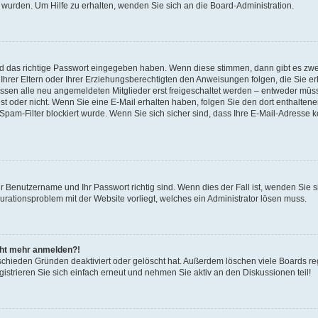
 wurden. Um Hilfe zu erhalten, wenden Sie sich an die Board-Administration.
nd das richtige Passwort eingegeben haben. Wenn diese stimmen, dann gibt es zw
Ihrer Eltern oder Ihrer Erziehungsberechtigten den Anweisungen folgen, die Sie erh
üssen alle neu angemeldeten Mitglieder erst freigeschaltet werden – entweder müsse
 ist oder nicht. Wenn Sie eine E-Mail erhalten haben, folgen Sie den dort enthalte
pam-Filter blockiert wurde. Wenn Sie sich sicher sind, dass Ihre E-Mail-Adresse 
hr Benutzername und Ihr Passwort richtig sind. Wenn dies der Fall ist, wenden Sie
gurationsproblem mit der Website vorliegt, welches ein Administrator lösen muss.
icht mehr anmelden?!
schieden Gründen deaktiviert oder gelöscht hat. Außerdem löschen viele Boards reg
strieren Sie sich einfach erneut und nehmen Sie aktiv an den Diskussionen teil!