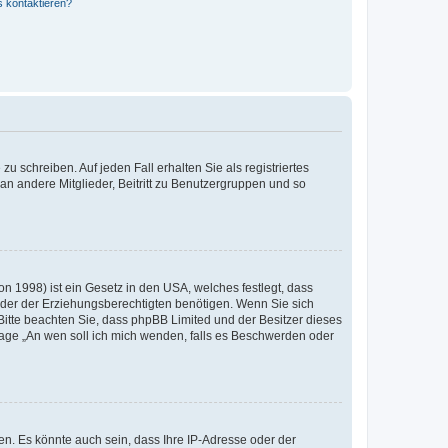
s kontaktieren?
u schreiben. Auf jeden Fall erhalten Sie als registriertes
 an andere Mitglieder, Beitritt zu Benutzergruppen und so
n 1998) ist ein Gesetz in den USA, welches festlegt, dass
der der Erziehungsberechtigten benötigen. Wenn Sie sich
e. Bitte beachten Sie, dass phpBB Limited und der Besitzer dieses
Frage „An wen soll ich mich wenden, falls es Beschwerden oder
n. Es könnte auch sein, dass Ihre IP-Adresse oder der