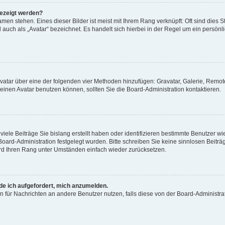
gezeigt werden?
men stehen. Eines dieser Bilder ist meist mit Ihrem Rang verknüpft: Oft sind dies S
auch als „Avatar“ bezeichnet. Es handelt sich hierbei in der Regel um ein persönl
 Avatar über eine der folgenden vier Methoden hinzufügen: Gravatar, Galerie, Rem
inen Avatar benutzen können, sollten Sie die Board-Administration kontaktieren.
iele Beiträge Sie bislang erstellt haben oder identifizieren bestimmte Benutzer
 Board-Administration festgelegt wurden. Bitte schreiben Sie keine sinnlosen Beit
wird Ihren Rang unter Umständen einfach wieder zurücksetzen.
rde ich aufgefordert, mich anzumelden.
ion für Nachrichten an andere Benutzer nutzen, falls diese von der Board-Administ