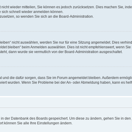
rt nicht wieder mitteilen, Sie können es jedoch zurücksetzen. Dies machen Sie, in
e sich schnell wieder anmelden können.
ckzusetzen, so wenden Sie sich an die Board-Administration.
ben“ nicht auswählen, werden Sie nur für eine Sitzung angemeldet. Dies verhinde
et bleiben“ beim Anmelden auswählen. Dies ist nicht empfehlenswert, wenn Sie s
steht, dann wurde sie vermutlich von der Board-Administration ausgeschaltet.
 hat und die dafür sorgen, dass Sie im Forum angemeldet bleiben. Außerdem ermögl
ktiviert wurden. Wenn Sie Probleme bei der An- oder Abmeldung haben, kann es hel
en in der Datenbank des Boards gespeichert. Um diese zu ändern, gehen Sie in den 
rt können Sie alle Ihre Einstellungen ändern.