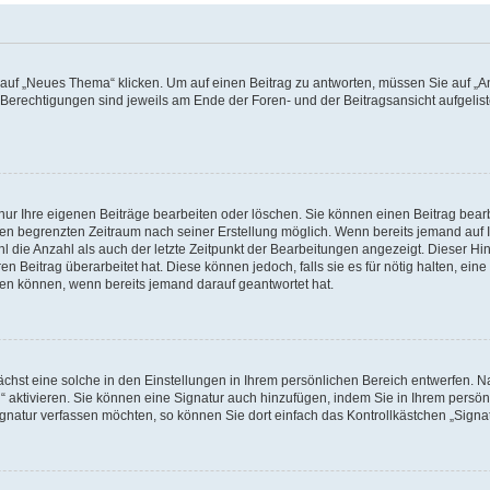
f „Neues Thema“ klicken. Um auf einen Beitrag zu antworten, müssen Sie auf „Ant
e Berechtigungen sind jeweils am Ende der Foren- und der Beitragsansicht aufgeliste
nur Ihre eigenen Beiträge bearbeiten oder löschen. Sie können einen Beitrag bear
nen begrenzten Zeitraum nach seiner Erstellung möglich. Wenn bereits jemand auf Ih
 die Anzahl als auch der letzte Zeitpunkt der Bearbeitungen angezeigt. Dieser Hi
 Beitrag überarbeitet hat. Diese können jedoch, falls sie es für nötig halten, eine 
hen können, wenn bereits jemand darauf geantwortet hat.
hst eine solche in den Einstellungen in Ihrem persönlichen Bereich entwerfen. Na
 aktivieren. Sie können eine Signatur auch hinzufügen, indem Sie in Ihrem persö
gnatur verfassen möchten, so können Sie dort einfach das Kontrollkästchen „Signa