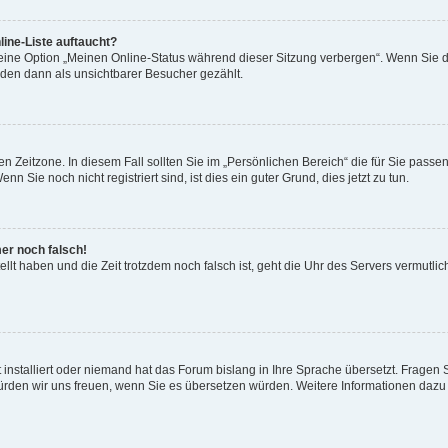
ine-Liste auftaucht?
 eine Option „Meinen Online-Status während dieser Sitzung verbergen“. Wenn Sie d
rden dann als unsichtbarer Besucher gezählt.
n Zeitzone. In diesem Fall sollten Sie im „Persönlichen Bereich“ die für Sie passend
 Sie noch nicht registriert sind, ist dies ein guter Grund, dies jetzt zu tun.
mer noch falsch!
ellt haben und die Zeit trotzdem noch falsch ist, geht die Uhr des Servers vermutlic
 installiert oder niemand hat das Forum bislang in Ihre Sprache übersetzt. Fragen 
t, würden wir uns freuen, wenn Sie es übersetzen würden. Weitere Informationen da