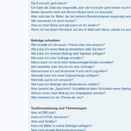
Die Forenuhr geht falsch!
Ich habe die Zeitzone eingestellt, aber die Forenuhr geht immer noch f
Meine Sprache steht auf diesem Board nicht zur Auswahl!
Was sind das für Bilder, die bei meinem Benutzernamen angezeigt we
Wie verwende ich einen Avatar?
Was ist mein Rang und wie kann ich ihn ändern?
Wenn ich bei einem Benutzer auf den E-Mail-Link klicke, werde ich au
Beiträge schreiben
Wie erstelle ich ein neues Thema oder eine Antwort?
Wie kann ich einen Beitrag bearbeiten oder löschen?
Wie kann ich meinem Beitrag eine Signatur anfügen?
Wie kann ich eine Umfrage erstellen?
Wieso kann ich nicht mehr Antwortmöglichkeiten erstellen?
Wie bearbeite oder lösche ich eine Umfrage?
Warum kann ich auf bestimmte Foren nicht zugreifen?
Weshalb kann ich keine Dateianhänge anfügen?
Weshalb wurde ich verwarnt?
Wie kann ich Beiträge den Moderatoren melden?
Was bewirkt die „Speichern“-Schaltfläche beim Schreiben eines Beitra
Warum muss mein Beitrag erst freigegeben werden?
Wie markiere ich ein Thema als neu?
Textformatierung und Thementypen
Was ist BBCode?
Kann ich HTML benutzen?
Was sind Smilies?
Kann ich Bilder in meine Beiträge einfügen?
Was sind globale Bekanntmachungen?