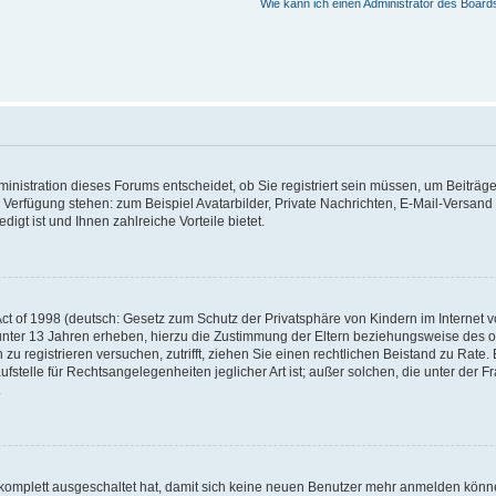
Wie kann ich einen Administrator des Board
nistration dieses Forums entscheidet, ob Sie registriert sein müssen, um Beiträge z
ur Verfügung stehen: zum Beispiel Avatarbilder, Private Nachrichten, E-Mail-Versand
igt ist und Ihnen zahlreiche Vorteile bietet.
t of 1998 (deutsch: Gesetz zum Schutz der Privatsphäre von Kindern im Internet vo
unter 13 Jahren erheben, hierzu die Zustimmung der Eltern beziehungsweise des o
h zu registrieren versuchen, zutrifft, ziehen Sie einen rechtlichen Beistand zu Rat
stelle für Rechtsangelegenheiten jeglicher Art ist; außer solchen, die unter der 
.
 komplett ausgeschaltet hat, damit sich keine neuen Benutzer mehr anmelden könne