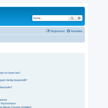
Suche
Erweiterte Suche
Registrieren
Anmelden
ete ich ihnen bei?
en farbig dargestellt?
tartseite?
icken!
 Nachrichten!
ed dieses Forums erhalten!