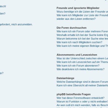
alsch!
Freunde und ignorierte Mitglieder
Wozu benötige ich die Listen der Freunde un
rden?
Wie kann ich Mitglieder zur Liste der Freund
wieder aus den Listen entfernen?
fgefordert, mich anzumelden.
Die Foren durchsuchen
Wie kann ich ein Forum oder mehrere For
Weshalb erhalte ich bei der Suche keine Er
Warum bekomme ich bei der Suche eine lee
Wie kann ich nach Mitgliedern suchen?
Wie kann ich meine eigenen Beiträge und T
Abonnements und Lesezeichen
Was ist der Unterschied zwischen einem L
Wie kann ich ein Lesezeichen auf ein Them
Wie kann ich ein Forum abonnieren?
Wie deaktiviere ich meine Abonnements?
gs?
Dateianhänge
Welche Dateianhänge sind in diesem Forum
Kann ich eine Übersicht all meiner Dateian
phpBB betreffende Fragen
Wer hat diese Forensoftware entwickelt?
Warum ist Funktion x oder y nicht enthalten
An wen soll ich mich wenden, falls es Besc