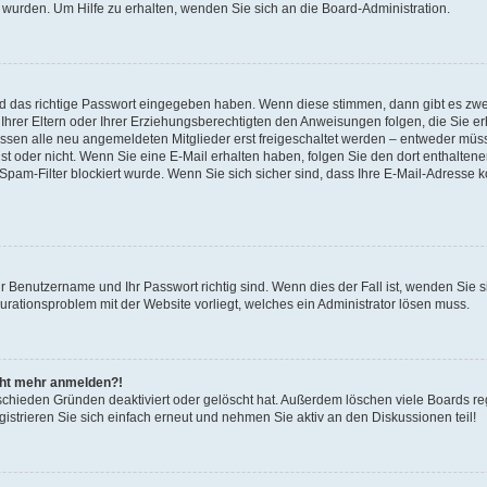
 wurden. Um Hilfe zu erhalten, wenden Sie sich an die Board-Administration.
nd das richtige Passwort eingegeben haben. Wenn diese stimmen, dann gibt es zw
Ihrer Eltern oder Ihrer Erziehungsberechtigten den Anweisungen folgen, die Sie erh
üssen alle neu angemeldeten Mitglieder erst freigeschaltet werden – entweder müsse
 ist oder nicht. Wenn Sie eine E-Mail erhalten haben, folgen Sie den dort enthalte
pam-Filter blockiert wurde. Wenn Sie sich sicher sind, dass Ihre E-Mail-Adresse 
hr Benutzername und Ihr Passwort richtig sind. Wenn dies der Fall ist, wenden Sie
gurationsproblem mit der Website vorliegt, welches ein Administrator lösen muss.
icht mehr anmelden?!
schieden Gründen deaktiviert oder gelöscht hat. Außerdem löschen viele Boards reg
strieren Sie sich einfach erneut und nehmen Sie aktiv an den Diskussionen teil!