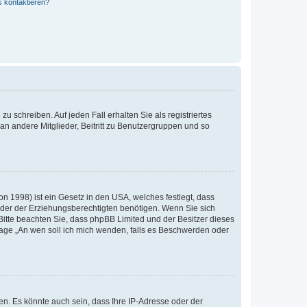
s kontaktieren?
u schreiben. Auf jeden Fall erhalten Sie als registriertes
 an andere Mitglieder, Beitritt zu Benutzergruppen und so
n 1998) ist ein Gesetz in den USA, welches festlegt, dass
der der Erziehungsberechtigten benötigen. Wenn Sie sich
e. Bitte beachten Sie, dass phpBB Limited und der Besitzer dieses
Frage „An wen soll ich mich wenden, falls es Beschwerden oder
n. Es könnte auch sein, dass Ihre IP-Adresse oder der