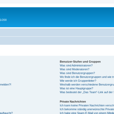
 1/200
Benutzer-Stufen und Gruppen
Was sind Administratoren?
Was sind Moderatoren?
Was sind Benutzergruppen?
Wo finde ich die Benutzergruppen und wie tr
Wie werde ich Gruppenleiter?
anmelden?!
Weshalb werden verschiedene Benutzergrupp
Was ist eine Hauptgruppe?
Was bedeutet der „Das Team“-Link auf der S
Private Nachrichten
Ich kann keine Privaten Nachrichten versch
Ich bekomme ständig unerwünschte Private
auftaucht?
Ich habe eine Spam-E-Mail von einem Mitgli