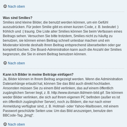
Nach oben
Was sind Smilies?
Smilies sind kleine Bilder, die benutzt werden können, um ein Gefühl
auszudrücken. Für jeden Smilie gibt es einen kurzen Code, z. B. bedeutet :)
fröhlich und :( traurig. Die Liste aller Smilies können Sie beim Verfassen eines
Beitrags sehen. Versuchen Sie bitte trotzdem, Smilies nicht zu häufig zu
benutzen, sie können einen Beitrag schnell unlesbar machen und ein
Moderator könnte deshalb Ihren Beitrag entsprechend überarbeiten oder gar
komplett löschen. Die Board-Administration kann auch die Anzahl der Smilies
begrenzen, die Sie in einem Beitrag benutzen können.
Nach oben
Kann ich Bilder in meine Beiträge einfügen?
Ja, Bilder können in Ihrem Beitrag angezeigt werden. Wenn die Administration
Dateianhänge erlaubt hat, können Sie das Bild auch direkt hochladen.
Ansonsten müssen Sie zu einem Bild verlinken, das auf einem öffentlich
zugänglichen Server liegt, z. B. http://www.domain.tld/mein-bild.gif. Sie können
weder Bilder verlinken, die sich auf Ihrem eigenen PC befinden (außer es ist
ein öffentlich zugänglicher Server), noch zu Bildern, die nur nach einer
Anmeldung verfügbar sind, z. B. Hotmail- oder Yahoo-Mailboxen, mit einem
Passwort geschützte Seiten usw. Um das Bild anzuzeigen, benutze den
BBCode-Tag „[img]“.
Nach oben