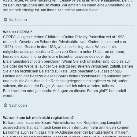
Avatarbilder, Private Nachrichten, E-Mail-Versand an andere Mitglieder, Beitritt
zu Benutzergruppen und so weiter. Wir empfehlen Ihnen eine Anmeldung, da
sie schnell erledigt ist und Ihnen zahlreiche Vorteile bietet.
Nach oben
Was ist COPPA?
COPPA, ausgeschrieben Children’s Online Privacy Protection Act of 1998
(deutsch: Gesetz zum Schutz der Privatsphäre von Kindern im Internet von
1998) ist ein Gesetz in den USA, welches festlegt, dass Websites, die
möglicherweise persönliche Daten von Kindern unter 13 Jahren erheben,
hierzu die Zustimmung der Eltern beziehungsweise des oder der
Erziehungsberechtigten benötigen. Wenn Sie sich unsicher sind, ob dies auf
Sie oder die Website, auf der Sie sich zu registrieren versuchen, zutrifft, ziehen
Sie einen rechtlichen Beistand zu Rate. Bitte beachten Sie, dass phpBB
Limited und der Besitzer dieses Boards keine Rechtsberatung anbieten kann
und nicht die Anlaufstelle für Rechtsangelegenheiten jeglicher Art ist; außer
solchen, die unter der Frage „An wen soll ich mich wenden, falls es
Beschwerden oder juristische Anfragen zu diesem Forum gibt?“ behandelt
werden.
Nach oben
Warum kann ich mich nicht registrieren?
Es kann sein, dass die Board-Administration die Registrierung komplett
ausgeschaltet hat, damit sich keine neuen Benutzer mehr anmelden können.
Es könnte auch sein, dass Ihre IP-Adresse oder der Benutzername, mit dem