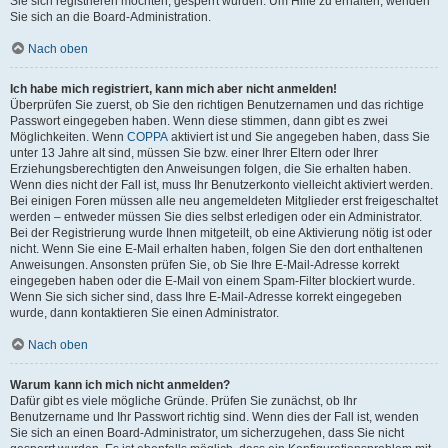
Sie sich registrieren möchten, gesperrt wurden. Um Hilfe zu erhalten, wenden
Sie sich an die Board-Administration.
Nach oben
Ich habe mich registriert, kann mich aber nicht anmelden!
Überprüfen Sie zuerst, ob Sie den richtigen Benutzernamen und das richtige
Passwort eingegeben haben. Wenn diese stimmen, dann gibt es zwei
Möglichkeiten. Wenn
COPPA
aktiviert ist und Sie angegeben haben, dass Sie
unter 13 Jahre alt sind, müssen Sie bzw. einer Ihrer Eltern oder Ihrer
Erziehungsberechtigten den Anweisungen folgen, die Sie erhalten haben.
Wenn dies nicht der Fall ist, muss Ihr Benutzerkonto vielleicht aktiviert werden.
Bei einigen Foren müssen alle neu angemeldeten Mitglieder erst freigeschaltet
werden – entweder müssen Sie dies selbst erledigen oder ein Administrator.
Bei der Registrierung wurde Ihnen mitgeteilt, ob eine Aktivierung nötig ist oder
nicht. Wenn Sie eine E-Mail erhalten haben, folgen Sie den dort enthaltenen
Anweisungen. Ansonsten prüfen Sie, ob Sie Ihre E-Mail-Adresse korrekt
eingegeben haben oder die E-Mail von einem Spam-Filter blockiert wurde.
Wenn Sie sich sicher sind, dass Ihre E-Mail-Adresse korrekt eingegeben
wurde, dann kontaktieren Sie einen Administrator.
Nach oben
Warum kann ich mich nicht anmelden?
Dafür gibt es viele mögliche Gründe. Prüfen Sie zunächst, ob Ihr
Benutzername und Ihr Passwort richtig sind. Wenn dies der Fall ist, wenden
Sie sich an einen Board-Administrator, um sicherzugehen, dass Sie nicht