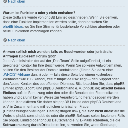
Nach oben
Warum ist Funktion x oder y nicht enthalten?
Diese Software wurde von phpBB Limited geschrieben. Wenn Sie denken,
dass eine Funktion implementiert werden sollte, dann besuchen Sie
phpBB Ideas
, wo Sie Ihre Stimme für bestehende Vorschläge abgeben oder
neue Funktionen vorschlagen können.
Nach oben
An wen soll ich mich wenden, falls es Beschwerden oder juristische
Anfragen zu diesem Forum gibt?
Jeder Administrator, der auf der „Das Team“-Seite aufgeführt ist, ist ein
geeigneter Kontakt für Ihre Beschwerde. Wenn Sie so keine Antwort erhalten,
sollten Sie den Besitzer der Domain kontaktieren (führen Sie dazu eine
„WHOIS“-Abfrage
durch) oder — falls diese Seite bei einem kostenlosen
Webhoster wie z. B. Yahoo!, free.fr, funpic.de usw. liegt — den Support oder
den Abuse-Kontakt des betreffenden Dienstes. Bitte beachten Sie, dass phpBB
Limited (phpBB.com) und phpBB Deutschland e. V. (phpBB.de)
absolut keinen
Einfluss
auf die Benutzung oder den oder die Benutzer der Forensoftware
haben und dafür in keiner Weise zur Verantwortung herangezogen werden
können. Kontaktieren Sie daher nie phpBB Limited oder phpBB Deutschland
e. V. in Zusammenhang mit jeglichen juristischen Fragen
(Unterlassungserklärungen, Haftungsfragen usw.), die
sich nicht direkt
auf die
Website phpbb.com, phpbb.de oder die phpBB-Software selbst beziehen. Falls
Sie phpBB Limited oder phpBB Deutschland e. V. E-Mails schreiben, die die
Softwarenutzung durch Dritte
betreffen, so werden Sie, wenn überhaupt,