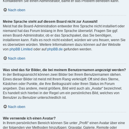
Kontaktieren Sie einen Administrator, damit er das Problem beheben kann.
Nach oben
Meine Sprache steht auf diesem Board nicht zur Auswahl!
Meist hat die Board-Administration entweder Ihre Sprache nicht installiert oder
niemand hat das Forum bislang in Ihre Sprache übersetzt. Fragen Sie ggf.
einen Board-Administrator, ob er das Sprachpaket, das Sie benötigen,
installieren kann. Falls es noch nicht existiert, würden wir uns freuen, wenn Sie
es übersetzen würden. Weitere Informationen dazu können auf der Website
von
phpBB Limited
oder auf
phpBB.de
gefunden werden.
Nach oben
Was sind das für Bilder, die bei meinem Benutzernamen angezeigt werden?
In der Beitragsansicht können zwei Bilder bei Ihrem Benutzernamen stehen.
Eines dieser Bilder ist meist mit Ihrem Rang verknüpft: Oft sind dies Sterne,
Kästchen oder Punkte, die Ihre Beitragszahl oder Ihren Status im Forum
angeben. Das andere, meist größere, Bild wird auch als „Avatar“ bezeichnet.
Es handelt sich hierbei in der Regel um ein persönliches Bild, welches von
Benutzer zu Benutzer unterschiedlich ist.
Nach oben
Wie verwende ich einen Avatar?
In Ihrem persönlichen Bereich können Sie unter „Profil“ einen Avatar über eine
der folgenden vier Methoden hinzufügen: Gravatar, Galerie, Remote oder