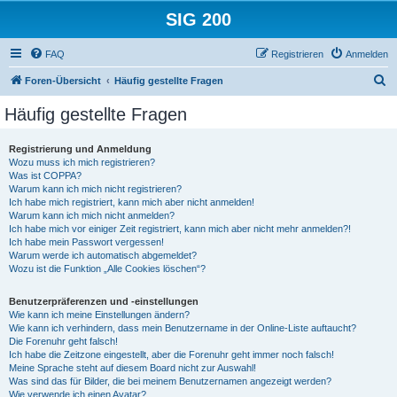
SIG 200
FAQ
Registrieren
Anmelden
S
Foren-Übersicht
Häufig gestellte Fragen
u
Häufig gestellte Fragen
c
h
Registrierung und Anmeldung
Wozu muss ich mich registrieren?
e
Was ist COPPA?
Warum kann ich mich nicht registrieren?
Ich habe mich registriert, kann mich aber nicht anmelden!
Warum kann ich mich nicht anmelden?
Ich habe mich vor einiger Zeit registriert, kann mich aber nicht mehr anmelden?!
Ich habe mein Passwort vergessen!
Warum werde ich automatisch abgemeldet?
Wozu ist die Funktion „Alle Cookies löschen“?
Benutzerpräferenzen und -einstellungen
Wie kann ich meine Einstellungen ändern?
Wie kann ich verhindern, dass mein Benutzername in der Online-Liste auftaucht?
Die Forenuhr geht falsch!
Ich habe die Zeitzone eingestellt, aber die Forenuhr geht immer noch falsch!
Meine Sprache steht auf diesem Board nicht zur Auswahl!
Was sind das für Bilder, die bei meinem Benutzernamen angezeigt werden?
Wie verwende ich einen Avatar?