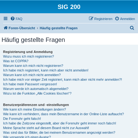
SIG 200
FAQ
Registrieren
Anmelden
S
Foren-Übersicht
Häufig gestellte Fragen
u
Häufig gestellte Fragen
c
h
Registrierung und Anmeldung
Wozu muss ich mich registrieren?
e
Was ist COPPA?
Warum kann ich mich nicht registrieren?
Ich habe mich registriert, kann mich aber nicht anmelden!
Warum kann ich mich nicht anmelden?
Ich habe mich vor einiger Zeit registriert, kann mich aber nicht mehr anmelden?!
Ich habe mein Passwort vergessen!
Warum werde ich automatisch abgemeldet?
Wozu ist die Funktion „Alle Cookies löschen“?
Benutzerpräferenzen und -einstellungen
Wie kann ich meine Einstellungen ändern?
Wie kann ich verhindern, dass mein Benutzername in der Online-Liste auftaucht?
Die Forenuhr geht falsch!
Ich habe die Zeitzone eingestellt, aber die Forenuhr geht immer noch falsch!
Meine Sprache steht auf diesem Board nicht zur Auswahl!
Was sind das für Bilder, die bei meinem Benutzernamen angezeigt werden?
Wie verwende ich einen Avatar?