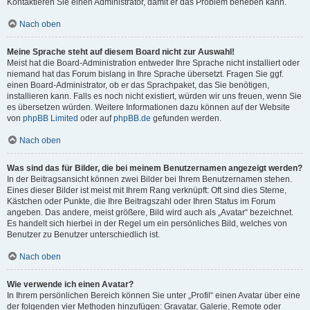
Kontaktieren Sie einen Administrator, damit er das Problem beheben kann.
Nach oben
Meine Sprache steht auf diesem Board nicht zur Auswahl!
Meist hat die Board-Administration entweder Ihre Sprache nicht installiert oder
niemand hat das Forum bislang in Ihre Sprache übersetzt. Fragen Sie ggf.
einen Board-Administrator, ob er das Sprachpaket, das Sie benötigen,
installieren kann. Falls es noch nicht existiert, würden wir uns freuen, wenn Sie
es übersetzen würden. Weitere Informationen dazu können auf der Website
von
phpBB Limited
oder auf
phpBB.de
gefunden werden.
Nach oben
Was sind das für Bilder, die bei meinem Benutzernamen angezeigt werden?
In der Beitragsansicht können zwei Bilder bei Ihrem Benutzernamen stehen.
Eines dieser Bilder ist meist mit Ihrem Rang verknüpft: Oft sind dies Sterne,
Kästchen oder Punkte, die Ihre Beitragszahl oder Ihren Status im Forum
angeben. Das andere, meist größere, Bild wird auch als „Avatar“ bezeichnet.
Es handelt sich hierbei in der Regel um ein persönliches Bild, welches von
Benutzer zu Benutzer unterschiedlich ist.
Nach oben
Wie verwende ich einen Avatar?
In Ihrem persönlichen Bereich können Sie unter „Profil“ einen Avatar über eine
der folgenden vier Methoden hinzufügen: Gravatar, Galerie, Remote oder