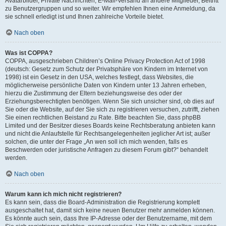
Avatarbilder, Private Nachrichten, E-Mail-Versand an andere Mitglieder, Beitritt
zu Benutzergruppen und so weiter. Wir empfehlen Ihnen eine Anmeldung, da
sie schnell erledigt ist und Ihnen zahlreiche Vorteile bietet.
Nach oben
Was ist COPPA?
COPPA, ausgeschrieben Children’s Online Privacy Protection Act of 1998
(deutsch: Gesetz zum Schutz der Privatsphäre von Kindern im Internet von
1998) ist ein Gesetz in den USA, welches festlegt, dass Websites, die
möglicherweise persönliche Daten von Kindern unter 13 Jahren erheben,
hierzu die Zustimmung der Eltern beziehungsweise des oder der
Erziehungsberechtigten benötigen. Wenn Sie sich unsicher sind, ob dies auf
Sie oder die Website, auf der Sie sich zu registrieren versuchen, zutrifft, ziehen
Sie einen rechtlichen Beistand zu Rate. Bitte beachten Sie, dass phpBB
Limited und der Besitzer dieses Boards keine Rechtsberatung anbieten kann
und nicht die Anlaufstelle für Rechtsangelegenheiten jeglicher Art ist; außer
solchen, die unter der Frage „An wen soll ich mich wenden, falls es
Beschwerden oder juristische Anfragen zu diesem Forum gibt?“ behandelt
werden.
Nach oben
Warum kann ich mich nicht registrieren?
Es kann sein, dass die Board-Administration die Registrierung komplett
ausgeschaltet hat, damit sich keine neuen Benutzer mehr anmelden können.
Es könnte auch sein, dass Ihre IP-Adresse oder der Benutzername, mit dem