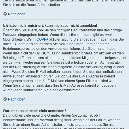
Sie sich registrieren möchten, gesperrt wurden. Um Hilfe zu erhalten, wenden
Sie sich an die Board-Administration.
Nach oben
Ich habe mich registriert, kann mich aber nicht anmelden!
Überprüfen Sie zuerst, ob Sie den richtigen Benutzernamen und das richtige
Passwort eingegeben haben. Wenn diese stimmen, dann gibt es zwei
Möglichkeiten. Wenn
COPPA
aktiviert ist und Sie angegeben haben, dass Sie
unter 13 Jahre alt sind, müssen Sie bzw. einer Ihrer Eltern oder Ihrer
Erziehungsberechtigten den Anweisungen folgen, die Sie erhalten haben.
Wenn dies nicht der Fall ist, muss Ihr Benutzerkonto vielleicht aktiviert werden.
Bei einigen Foren müssen alle neu angemeldeten Mitglieder erst freigeschaltet
werden – entweder müssen Sie dies selbst erledigen oder ein Administrator.
Bei der Registrierung wurde Ihnen mitgeteilt, ob eine Aktivierung nötig ist oder
nicht. Wenn Sie eine E-Mail erhalten haben, folgen Sie den dort enthaltenen
Anweisungen. Ansonsten prüfen Sie, ob Sie Ihre E-Mail-Adresse korrekt
eingegeben haben oder die E-Mail von einem Spam-Filter blockiert wurde.
Wenn Sie sich sicher sind, dass Ihre E-Mail-Adresse korrekt eingegeben
wurde, dann kontaktieren Sie einen Administrator.
Nach oben
Warum kann ich mich nicht anmelden?
Dafür gibt es viele mögliche Gründe. Prüfen Sie zunächst, ob Ihr
Benutzername und Ihr Passwort richtig sind. Wenn dies der Fall ist, wenden
Sie sich an einen Board-Administrator, um sicherzugehen, dass Sie nicht