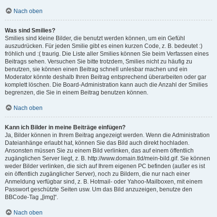
Nach oben
Was sind Smilies?
Smilies sind kleine Bilder, die benutzt werden können, um ein Gefühl
auszudrücken. Für jeden Smilie gibt es einen kurzen Code, z. B. bedeutet :)
fröhlich und :( traurig. Die Liste aller Smilies können Sie beim Verfassen eines
Beitrags sehen. Versuchen Sie bitte trotzdem, Smilies nicht zu häufig zu
benutzen, sie können einen Beitrag schnell unlesbar machen und ein
Moderator könnte deshalb Ihren Beitrag entsprechend überarbeiten oder gar
komplett löschen. Die Board-Administration kann auch die Anzahl der Smilies
begrenzen, die Sie in einem Beitrag benutzen können.
Nach oben
Kann ich Bilder in meine Beiträge einfügen?
Ja, Bilder können in Ihrem Beitrag angezeigt werden. Wenn die Administration
Dateianhänge erlaubt hat, können Sie das Bild auch direkt hochladen.
Ansonsten müssen Sie zu einem Bild verlinken, das auf einem öffentlich
zugänglichen Server liegt, z. B. http://www.domain.tld/mein-bild.gif. Sie können
weder Bilder verlinken, die sich auf Ihrem eigenen PC befinden (außer es ist
ein öffentlich zugänglicher Server), noch zu Bildern, die nur nach einer
Anmeldung verfügbar sind, z. B. Hotmail- oder Yahoo-Mailboxen, mit einem
Passwort geschützte Seiten usw. Um das Bild anzuzeigen, benutze den
BBCode-Tag „[img]“.
Nach oben