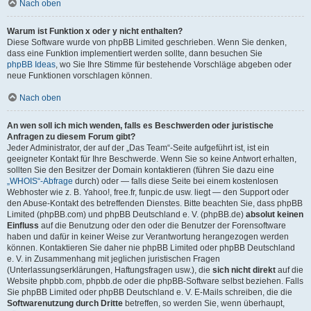
Nach oben
Warum ist Funktion x oder y nicht enthalten?
Diese Software wurde von phpBB Limited geschrieben. Wenn Sie denken,
dass eine Funktion implementiert werden sollte, dann besuchen Sie
phpBB Ideas
, wo Sie Ihre Stimme für bestehende Vorschläge abgeben oder
neue Funktionen vorschlagen können.
Nach oben
An wen soll ich mich wenden, falls es Beschwerden oder juristische
Anfragen zu diesem Forum gibt?
Jeder Administrator, der auf der „Das Team“-Seite aufgeführt ist, ist ein
geeigneter Kontakt für Ihre Beschwerde. Wenn Sie so keine Antwort erhalten,
sollten Sie den Besitzer der Domain kontaktieren (führen Sie dazu eine
„WHOIS“-Abfrage
durch) oder — falls diese Seite bei einem kostenlosen
Webhoster wie z. B. Yahoo!, free.fr, funpic.de usw. liegt — den Support oder
den Abuse-Kontakt des betreffenden Dienstes. Bitte beachten Sie, dass phpBB
Limited (phpBB.com) und phpBB Deutschland e. V. (phpBB.de)
absolut keinen
Einfluss
auf die Benutzung oder den oder die Benutzer der Forensoftware
haben und dafür in keiner Weise zur Verantwortung herangezogen werden
können. Kontaktieren Sie daher nie phpBB Limited oder phpBB Deutschland
e. V. in Zusammenhang mit jeglichen juristischen Fragen
(Unterlassungserklärungen, Haftungsfragen usw.), die
sich nicht direkt
auf die
Website phpbb.com, phpbb.de oder die phpBB-Software selbst beziehen. Falls
Sie phpBB Limited oder phpBB Deutschland e. V. E-Mails schreiben, die die
Softwarenutzung durch Dritte
betreffen, so werden Sie, wenn überhaupt,