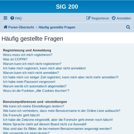
SIG 200
FAQ
Registrieren
Anmelden
S
Foren-Übersicht
Häufig gestellte Fragen
u
Häufig gestellte Fragen
c
h
Registrierung und Anmeldung
Wozu muss ich mich registrieren?
e
Was ist COPPA?
Warum kann ich mich nicht registrieren?
Ich habe mich registriert, kann mich aber nicht anmelden!
Warum kann ich mich nicht anmelden?
Ich habe mich vor einiger Zeit registriert, kann mich aber nicht mehr anmelden?!
Ich habe mein Passwort vergessen!
Warum werde ich automatisch abgemeldet?
Wozu ist die Funktion „Alle Cookies löschen“?
Benutzerpräferenzen und -einstellungen
Wie kann ich meine Einstellungen ändern?
Wie kann ich verhindern, dass mein Benutzername in der Online-Liste auftaucht?
Die Forenuhr geht falsch!
Ich habe die Zeitzone eingestellt, aber die Forenuhr geht immer noch falsch!
Meine Sprache steht auf diesem Board nicht zur Auswahl!
Was sind das für Bilder, die bei meinem Benutzernamen angezeigt werden?
Wie verwende ich einen Avatar?