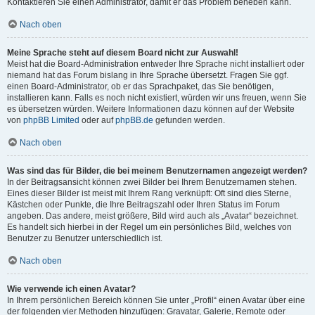
Kontaktieren Sie einen Administrator, damit er das Problem beheben kann.
Nach oben
Meine Sprache steht auf diesem Board nicht zur Auswahl!
Meist hat die Board-Administration entweder Ihre Sprache nicht installiert oder
niemand hat das Forum bislang in Ihre Sprache übersetzt. Fragen Sie ggf.
einen Board-Administrator, ob er das Sprachpaket, das Sie benötigen,
installieren kann. Falls es noch nicht existiert, würden wir uns freuen, wenn Sie
es übersetzen würden. Weitere Informationen dazu können auf der Website
von
phpBB Limited
oder auf
phpBB.de
gefunden werden.
Nach oben
Was sind das für Bilder, die bei meinem Benutzernamen angezeigt werden?
In der Beitragsansicht können zwei Bilder bei Ihrem Benutzernamen stehen.
Eines dieser Bilder ist meist mit Ihrem Rang verknüpft: Oft sind dies Sterne,
Kästchen oder Punkte, die Ihre Beitragszahl oder Ihren Status im Forum
angeben. Das andere, meist größere, Bild wird auch als „Avatar“ bezeichnet.
Es handelt sich hierbei in der Regel um ein persönliches Bild, welches von
Benutzer zu Benutzer unterschiedlich ist.
Nach oben
Wie verwende ich einen Avatar?
In Ihrem persönlichen Bereich können Sie unter „Profil“ einen Avatar über eine
der folgenden vier Methoden hinzufügen: Gravatar, Galerie, Remote oder