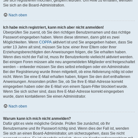
Sie sich registrieren möchten, gesperrt wurden. Um Hilfe zu erhalten, wenden
Sie sich an die Board-Administration.
Nach oben
Ich habe mich registriert, kann mich aber nicht anmelden!
Überprüfen Sie zuerst, ob Sie den richtigen Benutzernamen und das richtige
Passwort eingegeben haben. Wenn diese stimmen, dann gibt es zwei
Möglichkeiten. Wenn
COPPA
aktiviert ist und Sie angegeben haben, dass Sie
unter 13 Jahre alt sind, müssen Sie bzw. einer Ihrer Eltern oder Ihrer
Erziehungsberechtigten den Anweisungen folgen, die Sie erhalten haben.
Wenn dies nicht der Fall ist, muss Ihr Benutzerkonto vielleicht aktiviert werden.
Bei einigen Foren müssen alle neu angemeldeten Mitglieder erst freigeschaltet
werden – entweder müssen Sie dies selbst erledigen oder ein Administrator.
Bei der Registrierung wurde Ihnen mitgeteilt, ob eine Aktivierung nötig ist oder
nicht. Wenn Sie eine E-Mail erhalten haben, folgen Sie den dort enthaltenen
Anweisungen. Ansonsten prüfen Sie, ob Sie Ihre E-Mail-Adresse korrekt
eingegeben haben oder die E-Mail von einem Spam-Filter blockiert wurde.
Wenn Sie sich sicher sind, dass Ihre E-Mail-Adresse korrekt eingegeben
wurde, dann kontaktieren Sie einen Administrator.
Nach oben
Warum kann ich mich nicht anmelden?
Dafür gibt es viele mögliche Gründe. Prüfen Sie zunächst, ob Ihr
Benutzername und Ihr Passwort richtig sind. Wenn dies der Fall ist, wenden
Sie sich an einen Board-Administrator, um sicherzugehen, dass Sie nicht