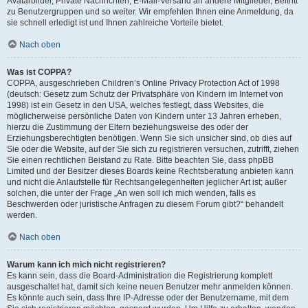
Avatarbilder, Private Nachrichten, E-Mail-Versand an andere Mitglieder, Beitritt
zu Benutzergruppen und so weiter. Wir empfehlen Ihnen eine Anmeldung, da
sie schnell erledigt ist und Ihnen zahlreiche Vorteile bietet.
Nach oben
Was ist COPPA?
COPPA, ausgeschrieben Children’s Online Privacy Protection Act of 1998
(deutsch: Gesetz zum Schutz der Privatsphäre von Kindern im Internet von
1998) ist ein Gesetz in den USA, welches festlegt, dass Websites, die
möglicherweise persönliche Daten von Kindern unter 13 Jahren erheben,
hierzu die Zustimmung der Eltern beziehungsweise des oder der
Erziehungsberechtigten benötigen. Wenn Sie sich unsicher sind, ob dies auf
Sie oder die Website, auf der Sie sich zu registrieren versuchen, zutrifft, ziehen
Sie einen rechtlichen Beistand zu Rate. Bitte beachten Sie, dass phpBB
Limited und der Besitzer dieses Boards keine Rechtsberatung anbieten kann
und nicht die Anlaufstelle für Rechtsangelegenheiten jeglicher Art ist; außer
solchen, die unter der Frage „An wen soll ich mich wenden, falls es
Beschwerden oder juristische Anfragen zu diesem Forum gibt?“ behandelt
werden.
Nach oben
Warum kann ich mich nicht registrieren?
Es kann sein, dass die Board-Administration die Registrierung komplett
ausgeschaltet hat, damit sich keine neuen Benutzer mehr anmelden können.
Es könnte auch sein, dass Ihre IP-Adresse oder der Benutzername, mit dem