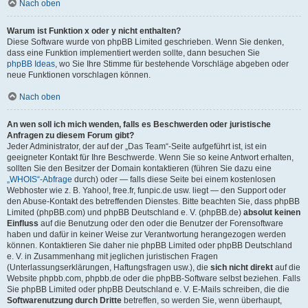
Nach oben
Warum ist Funktion x oder y nicht enthalten?
Diese Software wurde von phpBB Limited geschrieben. Wenn Sie denken,
dass eine Funktion implementiert werden sollte, dann besuchen Sie
phpBB Ideas
, wo Sie Ihre Stimme für bestehende Vorschläge abgeben oder
neue Funktionen vorschlagen können.
Nach oben
An wen soll ich mich wenden, falls es Beschwerden oder juristische
Anfragen zu diesem Forum gibt?
Jeder Administrator, der auf der „Das Team“-Seite aufgeführt ist, ist ein
geeigneter Kontakt für Ihre Beschwerde. Wenn Sie so keine Antwort erhalten,
sollten Sie den Besitzer der Domain kontaktieren (führen Sie dazu eine
„WHOIS“-Abfrage
durch) oder — falls diese Seite bei einem kostenlosen
Webhoster wie z. B. Yahoo!, free.fr, funpic.de usw. liegt — den Support oder
den Abuse-Kontakt des betreffenden Dienstes. Bitte beachten Sie, dass phpBB
Limited (phpBB.com) und phpBB Deutschland e. V. (phpBB.de)
absolut keinen
Einfluss
auf die Benutzung oder den oder die Benutzer der Forensoftware
haben und dafür in keiner Weise zur Verantwortung herangezogen werden
können. Kontaktieren Sie daher nie phpBB Limited oder phpBB Deutschland
e. V. in Zusammenhang mit jeglichen juristischen Fragen
(Unterlassungserklärungen, Haftungsfragen usw.), die
sich nicht direkt
auf die
Website phpbb.com, phpbb.de oder die phpBB-Software selbst beziehen. Falls
Sie phpBB Limited oder phpBB Deutschland e. V. E-Mails schreiben, die die
Softwarenutzung durch Dritte
betreffen, so werden Sie, wenn überhaupt,