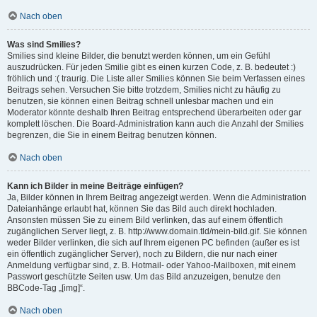
Nach oben
Was sind Smilies?
Smilies sind kleine Bilder, die benutzt werden können, um ein Gefühl
auszudrücken. Für jeden Smilie gibt es einen kurzen Code, z. B. bedeutet :)
fröhlich und :( traurig. Die Liste aller Smilies können Sie beim Verfassen eines
Beitrags sehen. Versuchen Sie bitte trotzdem, Smilies nicht zu häufig zu
benutzen, sie können einen Beitrag schnell unlesbar machen und ein
Moderator könnte deshalb Ihren Beitrag entsprechend überarbeiten oder gar
komplett löschen. Die Board-Administration kann auch die Anzahl der Smilies
begrenzen, die Sie in einem Beitrag benutzen können.
Nach oben
Kann ich Bilder in meine Beiträge einfügen?
Ja, Bilder können in Ihrem Beitrag angezeigt werden. Wenn die Administration
Dateianhänge erlaubt hat, können Sie das Bild auch direkt hochladen.
Ansonsten müssen Sie zu einem Bild verlinken, das auf einem öffentlich
zugänglichen Server liegt, z. B. http://www.domain.tld/mein-bild.gif. Sie können
weder Bilder verlinken, die sich auf Ihrem eigenen PC befinden (außer es ist
ein öffentlich zugänglicher Server), noch zu Bildern, die nur nach einer
Anmeldung verfügbar sind, z. B. Hotmail- oder Yahoo-Mailboxen, mit einem
Passwort geschützte Seiten usw. Um das Bild anzuzeigen, benutze den
BBCode-Tag „[img]“.
Nach oben