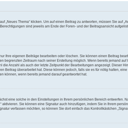
f „Neues Thema“ klicken. Um auf einen Beitrag zu antworten, müssen Sie auf „Ant
e Berechtigungen sind jeweils am Ende der Foren- und der Beitragsansicht aufgeliste
nur Ihre eigenen Beiträge bearbeiten oder löschen. Sie können einen Beitrag bear
nen begrenzten Zeitraum nach seiner Erstellung möglich. Wenn bereits jemand auf Ih
 die Anzahl als auch der letzte Zeitpunkt der Bearbeitungen angezeigt. Dieser Hi
 Beitrag überarbeitet hat. Diese können jedoch, falls sie es für nötig halten, eine 
hen können, wenn bereits jemand darauf geantwortet hat.
hst eine solche in den Einstellungen in Ihrem persönlichen Bereich entwerfen. Na
 aktivieren. Sie können eine Signatur auch hinzufügen, indem Sie in Ihrem persö
gnatur verfassen möchten, so können Sie dort einfach das Kontrollkästchen „Signa