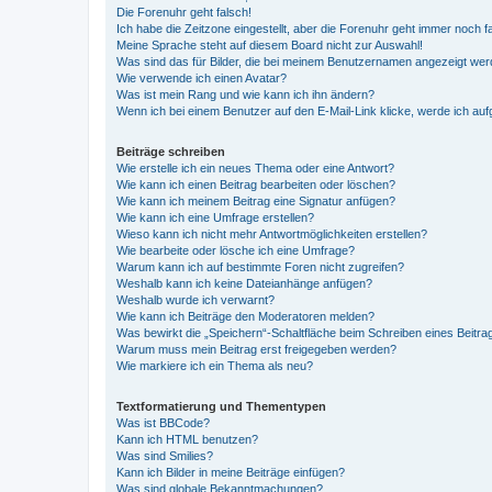
Die Forenuhr geht falsch!
Ich habe die Zeitzone eingestellt, aber die Forenuhr geht immer noch f
Meine Sprache steht auf diesem Board nicht zur Auswahl!
Was sind das für Bilder, die bei meinem Benutzernamen angezeigt we
Wie verwende ich einen Avatar?
Was ist mein Rang und wie kann ich ihn ändern?
Wenn ich bei einem Benutzer auf den E-Mail-Link klicke, werde ich au
Beiträge schreiben
Wie erstelle ich ein neues Thema oder eine Antwort?
Wie kann ich einen Beitrag bearbeiten oder löschen?
Wie kann ich meinem Beitrag eine Signatur anfügen?
Wie kann ich eine Umfrage erstellen?
Wieso kann ich nicht mehr Antwortmöglichkeiten erstellen?
Wie bearbeite oder lösche ich eine Umfrage?
Warum kann ich auf bestimmte Foren nicht zugreifen?
Weshalb kann ich keine Dateianhänge anfügen?
Weshalb wurde ich verwarnt?
Wie kann ich Beiträge den Moderatoren melden?
Was bewirkt die „Speichern“-Schaltfläche beim Schreiben eines Beitra
Warum muss mein Beitrag erst freigegeben werden?
Wie markiere ich ein Thema als neu?
Textformatierung und Thementypen
Was ist BBCode?
Kann ich HTML benutzen?
Was sind Smilies?
Kann ich Bilder in meine Beiträge einfügen?
Was sind globale Bekanntmachungen?