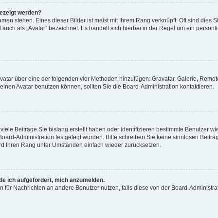
gezeigt werden?
men stehen. Eines dieser Bilder ist meist mit Ihrem Rang verknüpft: Oft sind dies S
auch als „Avatar“ bezeichnet. Es handelt sich hierbei in der Regel um ein persönl
 Avatar über eine der folgenden vier Methoden hinzufügen: Gravatar, Galerie, Rem
inen Avatar benutzen können, sollten Sie die Board-Administration kontaktieren.
iele Beiträge Sie bislang erstellt haben oder identifizieren bestimmte Benutzer
 Board-Administration festgelegt wurden. Bitte schreiben Sie keine sinnlosen Beit
wird Ihren Rang unter Umständen einfach wieder zurücksetzen.
rde ich aufgefordert, mich anzumelden.
ion für Nachrichten an andere Benutzer nutzen, falls diese von der Board-Administ