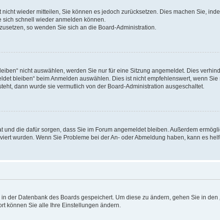
rt nicht wieder mitteilen, Sie können es jedoch zurücksetzen. Dies machen Sie, in
e sich schnell wieder anmelden können.
ckzusetzen, so wenden Sie sich an die Board-Administration.
ben“ nicht auswählen, werden Sie nur für eine Sitzung angemeldet. Dies verhinde
et bleiben“ beim Anmelden auswählen. Dies ist nicht empfehlenswert, wenn Sie s
steht, dann wurde sie vermutlich von der Board-Administration ausgeschaltet.
 hat und die dafür sorgen, dass Sie im Forum angemeldet bleiben. Außerdem ermögl
ktiviert wurden. Wenn Sie Probleme bei der An- oder Abmeldung haben, kann es hel
en in der Datenbank des Boards gespeichert. Um diese zu ändern, gehen Sie in den 
rt können Sie alle Ihre Einstellungen ändern.