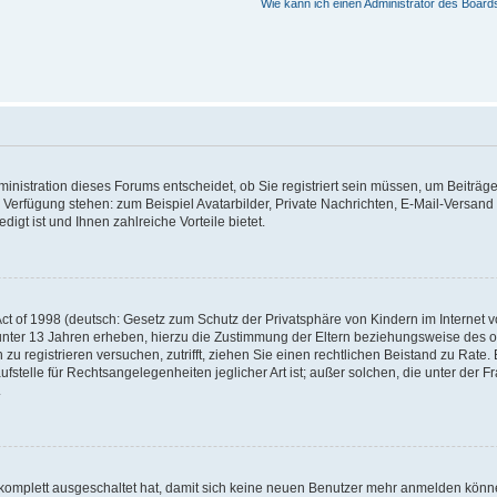
Wie kann ich einen Administrator des Board
nistration dieses Forums entscheidet, ob Sie registriert sein müssen, um Beiträge z
ur Verfügung stehen: zum Beispiel Avatarbilder, Private Nachrichten, E-Mail-Versand
igt ist und Ihnen zahlreiche Vorteile bietet.
t of 1998 (deutsch: Gesetz zum Schutz der Privatsphäre von Kindern im Internet vo
unter 13 Jahren erheben, hierzu die Zustimmung der Eltern beziehungsweise des o
h zu registrieren versuchen, zutrifft, ziehen Sie einen rechtlichen Beistand zu Rat
stelle für Rechtsangelegenheiten jeglicher Art ist; außer solchen, die unter der 
.
 komplett ausgeschaltet hat, damit sich keine neuen Benutzer mehr anmelden könne