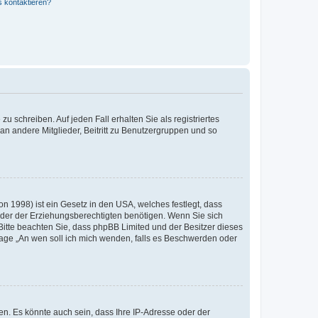
s kontaktieren?
u schreiben. Auf jeden Fall erhalten Sie als registriertes
 an andere Mitglieder, Beitritt zu Benutzergruppen und so
n 1998) ist ein Gesetz in den USA, welches festlegt, dass
der der Erziehungsberechtigten benötigen. Wenn Sie sich
e. Bitte beachten Sie, dass phpBB Limited und der Besitzer dieses
Frage „An wen soll ich mich wenden, falls es Beschwerden oder
n. Es könnte auch sein, dass Ihre IP-Adresse oder der