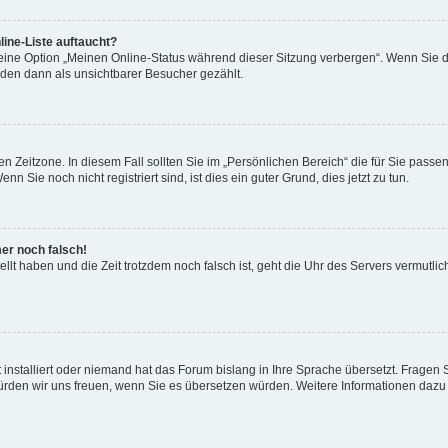
ine-Liste auftaucht?
 eine Option „Meinen Online-Status während dieser Sitzung verbergen“. Wenn Sie d
rden dann als unsichtbarer Besucher gezählt.
n Zeitzone. In diesem Fall sollten Sie im „Persönlichen Bereich“ die für Sie passend
 Sie noch nicht registriert sind, ist dies ein guter Grund, dies jetzt zu tun.
mer noch falsch!
ellt haben und die Zeit trotzdem noch falsch ist, geht die Uhr des Servers vermutlic
 installiert oder niemand hat das Forum bislang in Ihre Sprache übersetzt. Fragen 
t, würden wir uns freuen, wenn Sie es übersetzen würden. Weitere Informationen da