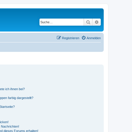
Suche
Erweiterte Suche
Registrieren
Anmelden
ete ich ihnen bei?
en farbig dargestellt?
tartseite?
icken!
 Nachrichten!
ed dieses Forums erhalten!