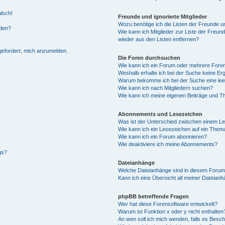
alsch!
Freunde und ignorierte Mitglieder
Wozu benötige ich die Listen der Freunde un
rden?
Wie kann ich Mitglieder zur Liste der Freund
wieder aus den Listen entfernen?
fgefordert, mich anzumelden.
Die Foren durchsuchen
Wie kann ich ein Forum oder mehrere For
Weshalb erhalte ich bei der Suche keine Er
Warum bekomme ich bei der Suche eine lee
Wie kann ich nach Mitgliedern suchen?
Wie kann ich meine eigenen Beiträge und T
Abonnements und Lesezeichen
Was ist der Unterschied zwischen einem L
Wie kann ich ein Lesezeichen auf ein Them
Wie kann ich ein Forum abonnieren?
Wie deaktiviere ich meine Abonnements?
gs?
Dateianhänge
Welche Dateianhänge sind in diesem Forum
Kann ich eine Übersicht all meiner Dateian
phpBB betreffende Fragen
Wer hat diese Forensoftware entwickelt?
Warum ist Funktion x oder y nicht enthalten
An wen soll ich mich wenden, falls es Besc