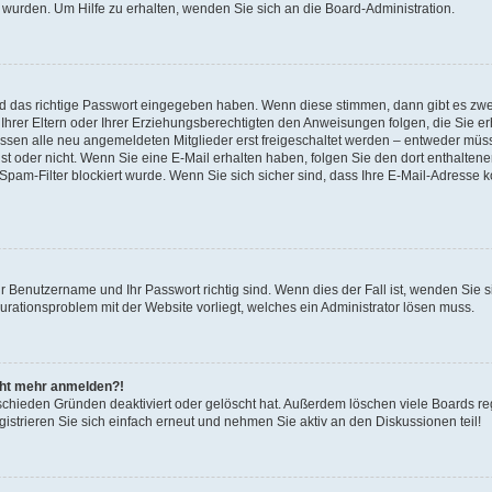
 wurden. Um Hilfe zu erhalten, wenden Sie sich an die Board-Administration.
nd das richtige Passwort eingegeben haben. Wenn diese stimmen, dann gibt es zw
Ihrer Eltern oder Ihrer Erziehungsberechtigten den Anweisungen folgen, die Sie erh
üssen alle neu angemeldeten Mitglieder erst freigeschaltet werden – entweder müsse
 ist oder nicht. Wenn Sie eine E-Mail erhalten haben, folgen Sie den dort enthalte
pam-Filter blockiert wurde. Wenn Sie sich sicher sind, dass Ihre E-Mail-Adresse 
hr Benutzername und Ihr Passwort richtig sind. Wenn dies der Fall ist, wenden Sie
gurationsproblem mit der Website vorliegt, welches ein Administrator lösen muss.
icht mehr anmelden?!
schieden Gründen deaktiviert oder gelöscht hat. Außerdem löschen viele Boards reg
strieren Sie sich einfach erneut und nehmen Sie aktiv an den Diskussionen teil!