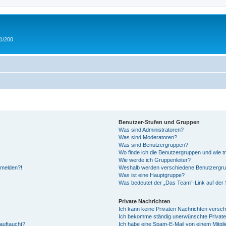
 1/200
Benutzer-Stufen und Gruppen
Was sind Administratoren?
Was sind Moderatoren?
Was sind Benutzergruppen?
Wo finde ich die Benutzergruppen und wie tr
Wie werde ich Gruppenleiter?
anmelden?!
Weshalb werden verschiedene Benutzergrupp
Was ist eine Hauptgruppe?
Was bedeutet der „Das Team“-Link auf der S
Private Nachrichten
Ich kann keine Privaten Nachrichten versch
Ich bekomme ständig unerwünschte Private
auftaucht?
Ich habe eine Spam-E-Mail von einem Mitgli