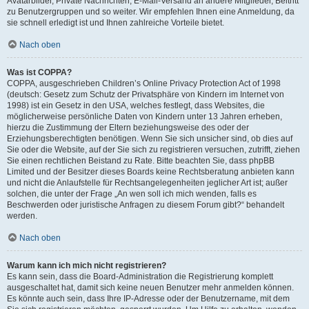
Avatarbilder, Private Nachrichten, E-Mail-Versand an andere Mitglieder, Beitritt
zu Benutzergruppen und so weiter. Wir empfehlen Ihnen eine Anmeldung, da
sie schnell erledigt ist und Ihnen zahlreiche Vorteile bietet.
Nach oben
Was ist COPPA?
COPPA, ausgeschrieben Children’s Online Privacy Protection Act of 1998
(deutsch: Gesetz zum Schutz der Privatsphäre von Kindern im Internet von
1998) ist ein Gesetz in den USA, welches festlegt, dass Websites, die
möglicherweise persönliche Daten von Kindern unter 13 Jahren erheben,
hierzu die Zustimmung der Eltern beziehungsweise des oder der
Erziehungsberechtigten benötigen. Wenn Sie sich unsicher sind, ob dies auf
Sie oder die Website, auf der Sie sich zu registrieren versuchen, zutrifft, ziehen
Sie einen rechtlichen Beistand zu Rate. Bitte beachten Sie, dass phpBB
Limited und der Besitzer dieses Boards keine Rechtsberatung anbieten kann
und nicht die Anlaufstelle für Rechtsangelegenheiten jeglicher Art ist; außer
solchen, die unter der Frage „An wen soll ich mich wenden, falls es
Beschwerden oder juristische Anfragen zu diesem Forum gibt?“ behandelt
werden.
Nach oben
Warum kann ich mich nicht registrieren?
Es kann sein, dass die Board-Administration die Registrierung komplett
ausgeschaltet hat, damit sich keine neuen Benutzer mehr anmelden können.
Es könnte auch sein, dass Ihre IP-Adresse oder der Benutzername, mit dem