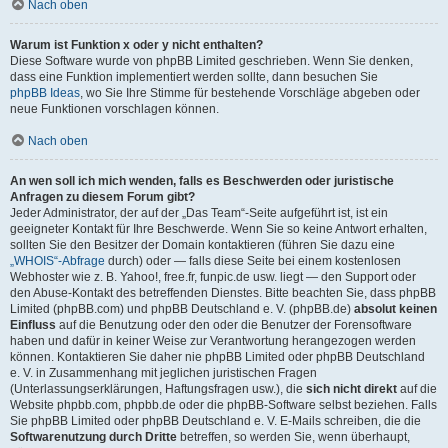
Nach oben
Warum ist Funktion x oder y nicht enthalten?
Diese Software wurde von phpBB Limited geschrieben. Wenn Sie denken,
dass eine Funktion implementiert werden sollte, dann besuchen Sie
phpBB Ideas
, wo Sie Ihre Stimme für bestehende Vorschläge abgeben oder
neue Funktionen vorschlagen können.
Nach oben
An wen soll ich mich wenden, falls es Beschwerden oder juristische
Anfragen zu diesem Forum gibt?
Jeder Administrator, der auf der „Das Team“-Seite aufgeführt ist, ist ein
geeigneter Kontakt für Ihre Beschwerde. Wenn Sie so keine Antwort erhalten,
sollten Sie den Besitzer der Domain kontaktieren (führen Sie dazu eine
„WHOIS“-Abfrage
durch) oder — falls diese Seite bei einem kostenlosen
Webhoster wie z. B. Yahoo!, free.fr, funpic.de usw. liegt — den Support oder
den Abuse-Kontakt des betreffenden Dienstes. Bitte beachten Sie, dass phpBB
Limited (phpBB.com) und phpBB Deutschland e. V. (phpBB.de)
absolut keinen
Einfluss
auf die Benutzung oder den oder die Benutzer der Forensoftware
haben und dafür in keiner Weise zur Verantwortung herangezogen werden
können. Kontaktieren Sie daher nie phpBB Limited oder phpBB Deutschland
e. V. in Zusammenhang mit jeglichen juristischen Fragen
(Unterlassungserklärungen, Haftungsfragen usw.), die
sich nicht direkt
auf die
Website phpbb.com, phpbb.de oder die phpBB-Software selbst beziehen. Falls
Sie phpBB Limited oder phpBB Deutschland e. V. E-Mails schreiben, die die
Softwarenutzung durch Dritte
betreffen, so werden Sie, wenn überhaupt,