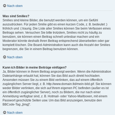
Nach oben
Was sind Smilies?
Smilies sind kleine Bilder, die benutzt werden können, um ein Gefühl
auszudrücken. Für jeden Smilie gibt es einen kurzen Code, z. B. bedeutet :)
fröhlich und :( traurig. Die Liste aller Smilies können Sie beim Verfassen eines
Beitrags sehen. Versuchen Sie bitte trotzdem, Smilies nicht zu häufig zu
benutzen, sie können einen Beitrag schnell unlesbar machen und ein
Moderator könnte deshalb Ihren Beitrag entsprechend überarbeiten oder gar
komplett löschen. Die Board-Administration kann auch die Anzahl der Smilies
begrenzen, die Sie in einem Beitrag benutzen können.
Nach oben
Kann ich Bilder in meine Beiträge einfügen?
Ja, Bilder können in Ihrem Beitrag angezeigt werden. Wenn die Administration
Dateianhänge erlaubt hat, können Sie das Bild auch direkt hochladen.
Ansonsten müssen Sie zu einem Bild verlinken, das auf einem öffentlich
zugänglichen Server liegt, z. B. http://www.domain.tld/mein-bild.gif. Sie können
weder Bilder verlinken, die sich auf Ihrem eigenen PC befinden (außer es ist
ein öffentlich zugänglicher Server), noch zu Bildern, die nur nach einer
Anmeldung verfügbar sind, z. B. Hotmail- oder Yahoo-Mailboxen, mit einem
Passwort geschützte Seiten usw. Um das Bild anzuzeigen, benutze den
BBCode-Tag „[img]“.
Nach oben