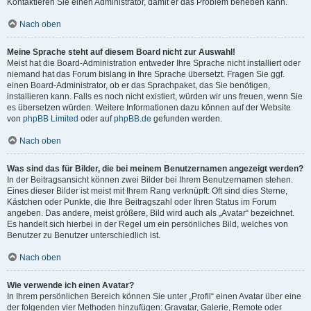
Kontaktieren Sie einen Administrator, damit er das Problem beheben kann.
Nach oben
Meine Sprache steht auf diesem Board nicht zur Auswahl!
Meist hat die Board-Administration entweder Ihre Sprache nicht installiert oder
niemand hat das Forum bislang in Ihre Sprache übersetzt. Fragen Sie ggf.
einen Board-Administrator, ob er das Sprachpaket, das Sie benötigen,
installieren kann. Falls es noch nicht existiert, würden wir uns freuen, wenn Sie
es übersetzen würden. Weitere Informationen dazu können auf der Website
von
phpBB Limited
oder auf
phpBB.de
gefunden werden.
Nach oben
Was sind das für Bilder, die bei meinem Benutzernamen angezeigt werden?
In der Beitragsansicht können zwei Bilder bei Ihrem Benutzernamen stehen.
Eines dieser Bilder ist meist mit Ihrem Rang verknüpft: Oft sind dies Sterne,
Kästchen oder Punkte, die Ihre Beitragszahl oder Ihren Status im Forum
angeben. Das andere, meist größere, Bild wird auch als „Avatar“ bezeichnet.
Es handelt sich hierbei in der Regel um ein persönliches Bild, welches von
Benutzer zu Benutzer unterschiedlich ist.
Nach oben
Wie verwende ich einen Avatar?
In Ihrem persönlichen Bereich können Sie unter „Profil“ einen Avatar über eine
der folgenden vier Methoden hinzufügen: Gravatar, Galerie, Remote oder