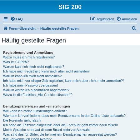
SIG 200
FAQ
Registrieren
Anmelden
S
Foren-Übersicht
Häufig gestellte Fragen
u
Häufig gestellte Fragen
c
h
Registrierung und Anmeldung
Wozu muss ich mich registrieren?
e
Was ist COPPA?
Warum kann ich mich nicht registrieren?
Ich habe mich registriert, kann mich aber nicht anmelden!
Warum kann ich mich nicht anmelden?
Ich habe mich vor einiger Zeit registriert, kann mich aber nicht mehr anmelden?!
Ich habe mein Passwort vergessen!
Warum werde ich automatisch abgemeldet?
Wozu ist die Funktion „Alle Cookies löschen“?
Benutzerpräferenzen und -einstellungen
Wie kann ich meine Einstellungen ändern?
Wie kann ich verhindern, dass mein Benutzername in der Online-Liste auftaucht?
Die Forenuhr geht falsch!
Ich habe die Zeitzone eingestellt, aber die Forenuhr geht immer noch falsch!
Meine Sprache steht auf diesem Board nicht zur Auswahl!
Was sind das für Bilder, die bei meinem Benutzernamen angezeigt werden?
Wie verwende ich einen Avatar?