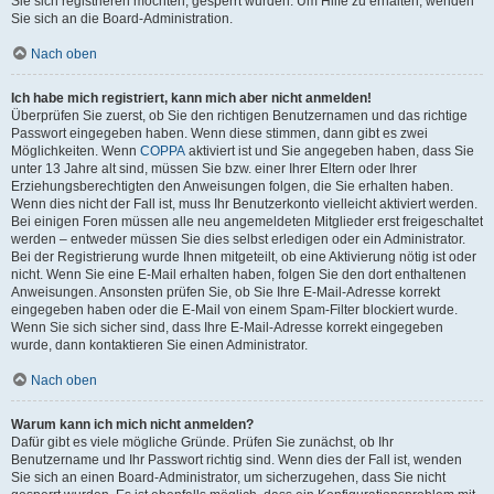
Sie sich registrieren möchten, gesperrt wurden. Um Hilfe zu erhalten, wenden
Sie sich an die Board-Administration.
Nach oben
Ich habe mich registriert, kann mich aber nicht anmelden!
Überprüfen Sie zuerst, ob Sie den richtigen Benutzernamen und das richtige
Passwort eingegeben haben. Wenn diese stimmen, dann gibt es zwei
Möglichkeiten. Wenn
COPPA
aktiviert ist und Sie angegeben haben, dass Sie
unter 13 Jahre alt sind, müssen Sie bzw. einer Ihrer Eltern oder Ihrer
Erziehungsberechtigten den Anweisungen folgen, die Sie erhalten haben.
Wenn dies nicht der Fall ist, muss Ihr Benutzerkonto vielleicht aktiviert werden.
Bei einigen Foren müssen alle neu angemeldeten Mitglieder erst freigeschaltet
werden – entweder müssen Sie dies selbst erledigen oder ein Administrator.
Bei der Registrierung wurde Ihnen mitgeteilt, ob eine Aktivierung nötig ist oder
nicht. Wenn Sie eine E-Mail erhalten haben, folgen Sie den dort enthaltenen
Anweisungen. Ansonsten prüfen Sie, ob Sie Ihre E-Mail-Adresse korrekt
eingegeben haben oder die E-Mail von einem Spam-Filter blockiert wurde.
Wenn Sie sich sicher sind, dass Ihre E-Mail-Adresse korrekt eingegeben
wurde, dann kontaktieren Sie einen Administrator.
Nach oben
Warum kann ich mich nicht anmelden?
Dafür gibt es viele mögliche Gründe. Prüfen Sie zunächst, ob Ihr
Benutzername und Ihr Passwort richtig sind. Wenn dies der Fall ist, wenden
Sie sich an einen Board-Administrator, um sicherzugehen, dass Sie nicht