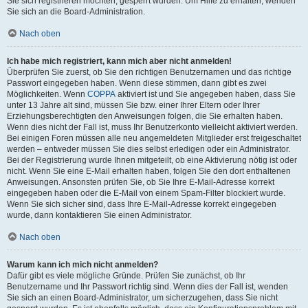
Sie sich registrieren möchten, gesperrt wurden. Um Hilfe zu erhalten, wenden
Sie sich an die Board-Administration.
Nach oben
Ich habe mich registriert, kann mich aber nicht anmelden!
Überprüfen Sie zuerst, ob Sie den richtigen Benutzernamen und das richtige
Passwort eingegeben haben. Wenn diese stimmen, dann gibt es zwei
Möglichkeiten. Wenn
COPPA
aktiviert ist und Sie angegeben haben, dass Sie
unter 13 Jahre alt sind, müssen Sie bzw. einer Ihrer Eltern oder Ihrer
Erziehungsberechtigten den Anweisungen folgen, die Sie erhalten haben.
Wenn dies nicht der Fall ist, muss Ihr Benutzerkonto vielleicht aktiviert werden.
Bei einigen Foren müssen alle neu angemeldeten Mitglieder erst freigeschaltet
werden – entweder müssen Sie dies selbst erledigen oder ein Administrator.
Bei der Registrierung wurde Ihnen mitgeteilt, ob eine Aktivierung nötig ist oder
nicht. Wenn Sie eine E-Mail erhalten haben, folgen Sie den dort enthaltenen
Anweisungen. Ansonsten prüfen Sie, ob Sie Ihre E-Mail-Adresse korrekt
eingegeben haben oder die E-Mail von einem Spam-Filter blockiert wurde.
Wenn Sie sich sicher sind, dass Ihre E-Mail-Adresse korrekt eingegeben
wurde, dann kontaktieren Sie einen Administrator.
Nach oben
Warum kann ich mich nicht anmelden?
Dafür gibt es viele mögliche Gründe. Prüfen Sie zunächst, ob Ihr
Benutzername und Ihr Passwort richtig sind. Wenn dies der Fall ist, wenden
Sie sich an einen Board-Administrator, um sicherzugehen, dass Sie nicht