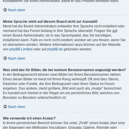
Kontaktieren Sie einen Administrator, damit er das Problem beheben kann.
Nach oben
Meine Sprache steht auf diesem Board nicht zur Auswahl!
Meist hat die Board-Administration entweder Ihre Sprache nicht installiert oder
niemand hat das Forum bislang in Ihre Sprache übersetzt. Fragen Sie ggf.
einen Board-Administrator, ob er das Sprachpaket, das Sie benötigen,
installieren kann. Falls es noch nicht existiert, würden wir uns freuen, wenn Sie
es übersetzen würden. Weitere Informationen dazu können auf der Website
von
phpBB Limited
oder auf
phpBB.de
gefunden werden.
Nach oben
Was sind das für Bilder, die bei meinem Benutzernamen angezeigt werden?
In der Beitragsansicht können zwei Bilder bei Ihrem Benutzernamen stehen.
Eines dieser Bilder ist meist mit Ihrem Rang verknüpft: Oft sind dies Sterne,
Kästchen oder Punkte, die Ihre Beitragszahl oder Ihren Status im Forum
angeben. Das andere, meist größere, Bild wird auch als „Avatar“ bezeichnet.
Es handelt sich hierbei in der Regel um ein persönliches Bild, welches von
Benutzer zu Benutzer unterschiedlich ist.
Nach oben
Wie verwende ich einen Avatar?
In Ihrem persönlichen Bereich können Sie unter „Profil“ einen Avatar über eine
der folgenden vier Methoden hinzufügen: Gravatar, Galerie, Remote oder