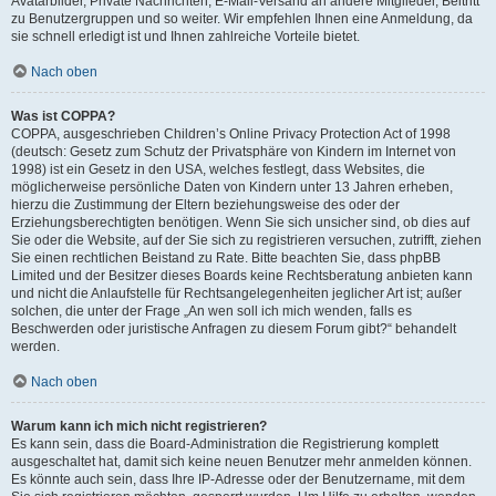
Avatarbilder, Private Nachrichten, E-Mail-Versand an andere Mitglieder, Beitritt
zu Benutzergruppen und so weiter. Wir empfehlen Ihnen eine Anmeldung, da
sie schnell erledigt ist und Ihnen zahlreiche Vorteile bietet.
Nach oben
Was ist COPPA?
COPPA, ausgeschrieben Children’s Online Privacy Protection Act of 1998
(deutsch: Gesetz zum Schutz der Privatsphäre von Kindern im Internet von
1998) ist ein Gesetz in den USA, welches festlegt, dass Websites, die
möglicherweise persönliche Daten von Kindern unter 13 Jahren erheben,
hierzu die Zustimmung der Eltern beziehungsweise des oder der
Erziehungsberechtigten benötigen. Wenn Sie sich unsicher sind, ob dies auf
Sie oder die Website, auf der Sie sich zu registrieren versuchen, zutrifft, ziehen
Sie einen rechtlichen Beistand zu Rate. Bitte beachten Sie, dass phpBB
Limited und der Besitzer dieses Boards keine Rechtsberatung anbieten kann
und nicht die Anlaufstelle für Rechtsangelegenheiten jeglicher Art ist; außer
solchen, die unter der Frage „An wen soll ich mich wenden, falls es
Beschwerden oder juristische Anfragen zu diesem Forum gibt?“ behandelt
werden.
Nach oben
Warum kann ich mich nicht registrieren?
Es kann sein, dass die Board-Administration die Registrierung komplett
ausgeschaltet hat, damit sich keine neuen Benutzer mehr anmelden können.
Es könnte auch sein, dass Ihre IP-Adresse oder der Benutzername, mit dem