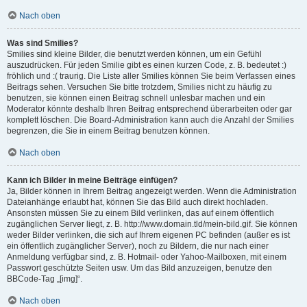
Nach oben
Was sind Smilies?
Smilies sind kleine Bilder, die benutzt werden können, um ein Gefühl
auszudrücken. Für jeden Smilie gibt es einen kurzen Code, z. B. bedeutet :)
fröhlich und :( traurig. Die Liste aller Smilies können Sie beim Verfassen eines
Beitrags sehen. Versuchen Sie bitte trotzdem, Smilies nicht zu häufig zu
benutzen, sie können einen Beitrag schnell unlesbar machen und ein
Moderator könnte deshalb Ihren Beitrag entsprechend überarbeiten oder gar
komplett löschen. Die Board-Administration kann auch die Anzahl der Smilies
begrenzen, die Sie in einem Beitrag benutzen können.
Nach oben
Kann ich Bilder in meine Beiträge einfügen?
Ja, Bilder können in Ihrem Beitrag angezeigt werden. Wenn die Administration
Dateianhänge erlaubt hat, können Sie das Bild auch direkt hochladen.
Ansonsten müssen Sie zu einem Bild verlinken, das auf einem öffentlich
zugänglichen Server liegt, z. B. http://www.domain.tld/mein-bild.gif. Sie können
weder Bilder verlinken, die sich auf Ihrem eigenen PC befinden (außer es ist
ein öffentlich zugänglicher Server), noch zu Bildern, die nur nach einer
Anmeldung verfügbar sind, z. B. Hotmail- oder Yahoo-Mailboxen, mit einem
Passwort geschützte Seiten usw. Um das Bild anzuzeigen, benutze den
BBCode-Tag „[img]“.
Nach oben