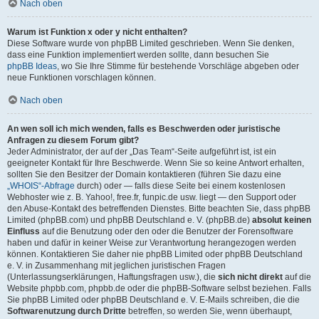
Nach oben
Warum ist Funktion x oder y nicht enthalten?
Diese Software wurde von phpBB Limited geschrieben. Wenn Sie denken,
dass eine Funktion implementiert werden sollte, dann besuchen Sie
phpBB Ideas
, wo Sie Ihre Stimme für bestehende Vorschläge abgeben oder
neue Funktionen vorschlagen können.
Nach oben
An wen soll ich mich wenden, falls es Beschwerden oder juristische
Anfragen zu diesem Forum gibt?
Jeder Administrator, der auf der „Das Team“-Seite aufgeführt ist, ist ein
geeigneter Kontakt für Ihre Beschwerde. Wenn Sie so keine Antwort erhalten,
sollten Sie den Besitzer der Domain kontaktieren (führen Sie dazu eine
„WHOIS“-Abfrage
durch) oder — falls diese Seite bei einem kostenlosen
Webhoster wie z. B. Yahoo!, free.fr, funpic.de usw. liegt — den Support oder
den Abuse-Kontakt des betreffenden Dienstes. Bitte beachten Sie, dass phpBB
Limited (phpBB.com) und phpBB Deutschland e. V. (phpBB.de)
absolut keinen
Einfluss
auf die Benutzung oder den oder die Benutzer der Forensoftware
haben und dafür in keiner Weise zur Verantwortung herangezogen werden
können. Kontaktieren Sie daher nie phpBB Limited oder phpBB Deutschland
e. V. in Zusammenhang mit jeglichen juristischen Fragen
(Unterlassungserklärungen, Haftungsfragen usw.), die
sich nicht direkt
auf die
Website phpbb.com, phpbb.de oder die phpBB-Software selbst beziehen. Falls
Sie phpBB Limited oder phpBB Deutschland e. V. E-Mails schreiben, die die
Softwarenutzung durch Dritte
betreffen, so werden Sie, wenn überhaupt,