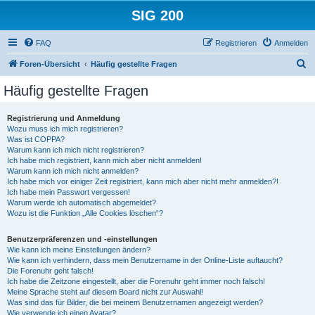
SIG 200
FAQ
Registrieren
Anmelden
S
Foren-Übersicht
Häufig gestellte Fragen
u
Häufig gestellte Fragen
c
h
Registrierung und Anmeldung
Wozu muss ich mich registrieren?
e
Was ist COPPA?
Warum kann ich mich nicht registrieren?
Ich habe mich registriert, kann mich aber nicht anmelden!
Warum kann ich mich nicht anmelden?
Ich habe mich vor einiger Zeit registriert, kann mich aber nicht mehr anmelden?!
Ich habe mein Passwort vergessen!
Warum werde ich automatisch abgemeldet?
Wozu ist die Funktion „Alle Cookies löschen“?
Benutzerpräferenzen und -einstellungen
Wie kann ich meine Einstellungen ändern?
Wie kann ich verhindern, dass mein Benutzername in der Online-Liste auftaucht?
Die Forenuhr geht falsch!
Ich habe die Zeitzone eingestellt, aber die Forenuhr geht immer noch falsch!
Meine Sprache steht auf diesem Board nicht zur Auswahl!
Was sind das für Bilder, die bei meinem Benutzernamen angezeigt werden?
Wie verwende ich einen Avatar?