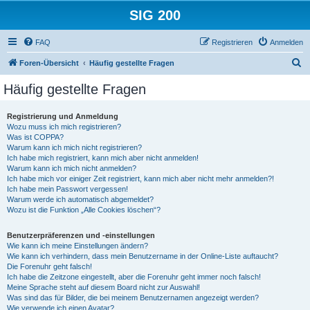
SIG 200
FAQ
Registrieren
Anmelden
S
Foren-Übersicht
Häufig gestellte Fragen
u
Häufig gestellte Fragen
c
h
Registrierung und Anmeldung
Wozu muss ich mich registrieren?
e
Was ist COPPA?
Warum kann ich mich nicht registrieren?
Ich habe mich registriert, kann mich aber nicht anmelden!
Warum kann ich mich nicht anmelden?
Ich habe mich vor einiger Zeit registriert, kann mich aber nicht mehr anmelden?!
Ich habe mein Passwort vergessen!
Warum werde ich automatisch abgemeldet?
Wozu ist die Funktion „Alle Cookies löschen“?
Benutzerpräferenzen und -einstellungen
Wie kann ich meine Einstellungen ändern?
Wie kann ich verhindern, dass mein Benutzername in der Online-Liste auftaucht?
Die Forenuhr geht falsch!
Ich habe die Zeitzone eingestellt, aber die Forenuhr geht immer noch falsch!
Meine Sprache steht auf diesem Board nicht zur Auswahl!
Was sind das für Bilder, die bei meinem Benutzernamen angezeigt werden?
Wie verwende ich einen Avatar?