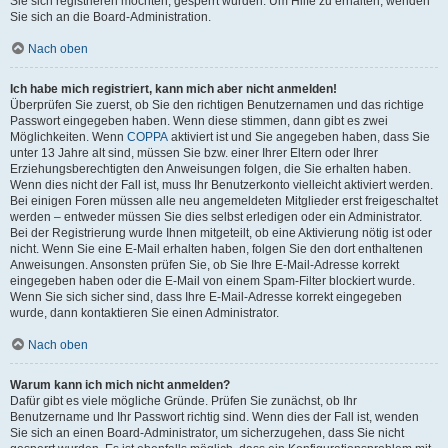
Sie sich registrieren möchten, gesperrt wurden. Um Hilfe zu erhalten, wenden
Sie sich an die Board-Administration.
Nach oben
Ich habe mich registriert, kann mich aber nicht anmelden!
Überprüfen Sie zuerst, ob Sie den richtigen Benutzernamen und das richtige
Passwort eingegeben haben. Wenn diese stimmen, dann gibt es zwei
Möglichkeiten. Wenn
COPPA
aktiviert ist und Sie angegeben haben, dass Sie
unter 13 Jahre alt sind, müssen Sie bzw. einer Ihrer Eltern oder Ihrer
Erziehungsberechtigten den Anweisungen folgen, die Sie erhalten haben.
Wenn dies nicht der Fall ist, muss Ihr Benutzerkonto vielleicht aktiviert werden.
Bei einigen Foren müssen alle neu angemeldeten Mitglieder erst freigeschaltet
werden – entweder müssen Sie dies selbst erledigen oder ein Administrator.
Bei der Registrierung wurde Ihnen mitgeteilt, ob eine Aktivierung nötig ist oder
nicht. Wenn Sie eine E-Mail erhalten haben, folgen Sie den dort enthaltenen
Anweisungen. Ansonsten prüfen Sie, ob Sie Ihre E-Mail-Adresse korrekt
eingegeben haben oder die E-Mail von einem Spam-Filter blockiert wurde.
Wenn Sie sich sicher sind, dass Ihre E-Mail-Adresse korrekt eingegeben
wurde, dann kontaktieren Sie einen Administrator.
Nach oben
Warum kann ich mich nicht anmelden?
Dafür gibt es viele mögliche Gründe. Prüfen Sie zunächst, ob Ihr
Benutzername und Ihr Passwort richtig sind. Wenn dies der Fall ist, wenden
Sie sich an einen Board-Administrator, um sicherzugehen, dass Sie nicht