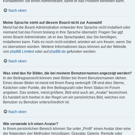
Kontaktieren Sie einen Administrator, damit er das Problem beheben kann.
Nach oben
Meine Sprache steht auf diesem Board nicht zur Auswahl!
Meist hat die Board-Administration entweder Ihre Sprache nicht installiert oder
niemand hat das Forum bislang in Ihre Sprache übersetzt. Fragen Sie ggf.
einen Board-Administrator, ob er das Sprachpaket, das Sie benötigen,
installieren kann. Falls es noch nicht existiert, würden wir uns freuen, wenn Sie
es übersetzen würden. Weitere Informationen dazu können auf der Website
von
phpBB Limited
oder auf
phpBB.de
gefunden werden.
Nach oben
Was sind das für Bilder, die bei meinem Benutzernamen angezeigt werden?
In der Beitragsansicht können zwei Bilder bei Ihrem Benutzernamen stehen.
Eines dieser Bilder ist meist mit Ihrem Rang verknüpft: Oft sind dies Sterne,
Kästchen oder Punkte, die Ihre Beitragszahl oder Ihren Status im Forum
angeben. Das andere, meist größere, Bild wird auch als „Avatar“ bezeichnet.
Es handelt sich hierbei in der Regel um ein persönliches Bild, welches von
Benutzer zu Benutzer unterschiedlich ist.
Nach oben
Wie verwende ich einen Avatar?
In Ihrem persönlichen Bereich können Sie unter „Profil“ einen Avatar über eine
der folgenden vier Methoden hinzufügen: Gravatar, Galerie, Remote oder