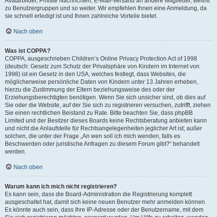
Avatarbilder, Private Nachrichten, E-Mail-Versand an andere Mitglieder, Beitritt
zu Benutzergruppen und so weiter. Wir empfehlen Ihnen eine Anmeldung, da
sie schnell erledigt ist und Ihnen zahlreiche Vorteile bietet.
Nach oben
Was ist COPPA?
COPPA, ausgeschrieben Children’s Online Privacy Protection Act of 1998
(deutsch: Gesetz zum Schutz der Privatsphäre von Kindern im Internet von
1998) ist ein Gesetz in den USA, welches festlegt, dass Websites, die
möglicherweise persönliche Daten von Kindern unter 13 Jahren erheben,
hierzu die Zustimmung der Eltern beziehungsweise des oder der
Erziehungsberechtigten benötigen. Wenn Sie sich unsicher sind, ob dies auf
Sie oder die Website, auf der Sie sich zu registrieren versuchen, zutrifft, ziehen
Sie einen rechtlichen Beistand zu Rate. Bitte beachten Sie, dass phpBB
Limited und der Besitzer dieses Boards keine Rechtsberatung anbieten kann
und nicht die Anlaufstelle für Rechtsangelegenheiten jeglicher Art ist; außer
solchen, die unter der Frage „An wen soll ich mich wenden, falls es
Beschwerden oder juristische Anfragen zu diesem Forum gibt?“ behandelt
werden.
Nach oben
Warum kann ich mich nicht registrieren?
Es kann sein, dass die Board-Administration die Registrierung komplett
ausgeschaltet hat, damit sich keine neuen Benutzer mehr anmelden können.
Es könnte auch sein, dass Ihre IP-Adresse oder der Benutzername, mit dem