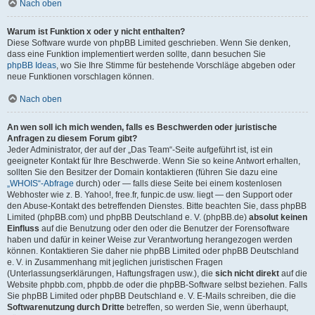
Nach oben
Warum ist Funktion x oder y nicht enthalten?
Diese Software wurde von phpBB Limited geschrieben. Wenn Sie denken,
dass eine Funktion implementiert werden sollte, dann besuchen Sie
phpBB Ideas
, wo Sie Ihre Stimme für bestehende Vorschläge abgeben oder
neue Funktionen vorschlagen können.
Nach oben
An wen soll ich mich wenden, falls es Beschwerden oder juristische
Anfragen zu diesem Forum gibt?
Jeder Administrator, der auf der „Das Team“-Seite aufgeführt ist, ist ein
geeigneter Kontakt für Ihre Beschwerde. Wenn Sie so keine Antwort erhalten,
sollten Sie den Besitzer der Domain kontaktieren (führen Sie dazu eine
„WHOIS“-Abfrage
durch) oder — falls diese Seite bei einem kostenlosen
Webhoster wie z. B. Yahoo!, free.fr, funpic.de usw. liegt — den Support oder
den Abuse-Kontakt des betreffenden Dienstes. Bitte beachten Sie, dass phpBB
Limited (phpBB.com) und phpBB Deutschland e. V. (phpBB.de)
absolut keinen
Einfluss
auf die Benutzung oder den oder die Benutzer der Forensoftware
haben und dafür in keiner Weise zur Verantwortung herangezogen werden
können. Kontaktieren Sie daher nie phpBB Limited oder phpBB Deutschland
e. V. in Zusammenhang mit jeglichen juristischen Fragen
(Unterlassungserklärungen, Haftungsfragen usw.), die
sich nicht direkt
auf die
Website phpbb.com, phpbb.de oder die phpBB-Software selbst beziehen. Falls
Sie phpBB Limited oder phpBB Deutschland e. V. E-Mails schreiben, die die
Softwarenutzung durch Dritte
betreffen, so werden Sie, wenn überhaupt,