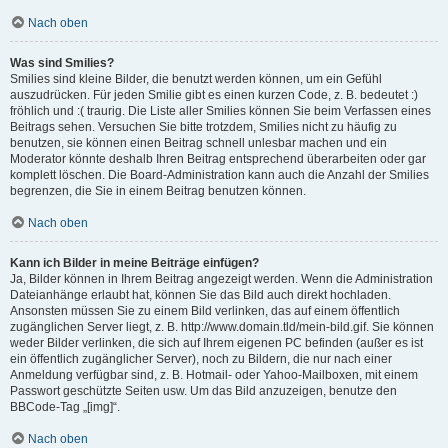
Nach oben
Was sind Smilies?
Smilies sind kleine Bilder, die benutzt werden können, um ein Gefühl
auszudrücken. Für jeden Smilie gibt es einen kurzen Code, z. B. bedeutet :)
fröhlich und :( traurig. Die Liste aller Smilies können Sie beim Verfassen eines
Beitrags sehen. Versuchen Sie bitte trotzdem, Smilies nicht zu häufig zu
benutzen, sie können einen Beitrag schnell unlesbar machen und ein
Moderator könnte deshalb Ihren Beitrag entsprechend überarbeiten oder gar
komplett löschen. Die Board-Administration kann auch die Anzahl der Smilies
begrenzen, die Sie in einem Beitrag benutzen können.
Nach oben
Kann ich Bilder in meine Beiträge einfügen?
Ja, Bilder können in Ihrem Beitrag angezeigt werden. Wenn die Administration
Dateianhänge erlaubt hat, können Sie das Bild auch direkt hochladen.
Ansonsten müssen Sie zu einem Bild verlinken, das auf einem öffentlich
zugänglichen Server liegt, z. B. http://www.domain.tld/mein-bild.gif. Sie können
weder Bilder verlinken, die sich auf Ihrem eigenen PC befinden (außer es ist
ein öffentlich zugänglicher Server), noch zu Bildern, die nur nach einer
Anmeldung verfügbar sind, z. B. Hotmail- oder Yahoo-Mailboxen, mit einem
Passwort geschützte Seiten usw. Um das Bild anzuzeigen, benutze den
BBCode-Tag „[img]“.
Nach oben