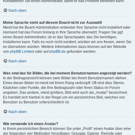
Kontaktieren Sie einen Administrator, damit er das Problem beheben kann.
Nach oben
Meine Sprache steht auf diesem Board nicht zur Auswahl!
Meist hat die Board-Administration entweder Ihre Sprache nicht installiert oder
niemand hat das Forum bislang in Ihre Sprache übersetzt. Fragen Sie ggf.
einen Board-Administrator, ob er das Sprachpaket, das Sie benötigen,
installieren kann. Falls es noch nicht existiert, würden wir uns freuen, wenn Sie
es übersetzen würden. Weitere Informationen dazu können auf der Website
von
phpBB Limited
oder auf
phpBB.de
gefunden werden.
Nach oben
Was sind das für Bilder, die bei meinem Benutzernamen angezeigt werden?
In der Beitragsansicht können zwei Bilder bei Ihrem Benutzernamen stehen.
Eines dieser Bilder ist meist mit Ihrem Rang verknüpft: Oft sind dies Sterne,
Kästchen oder Punkte, die Ihre Beitragszahl oder Ihren Status im Forum
angeben. Das andere, meist größere, Bild wird auch als „Avatar“ bezeichnet.
Es handelt sich hierbei in der Regel um ein persönliches Bild, welches von
Benutzer zu Benutzer unterschiedlich ist.
Nach oben
Wie verwende ich einen Avatar?
In Ihrem persönlichen Bereich können Sie unter „Profil“ einen Avatar über eine
der folgenden vier Methoden hinzufügen: Gravatar, Galerie, Remote oder