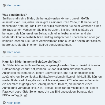
Nach oben
Was sind Smilies?
Smilies sind kleine Bilder, die benutzt werden können, um ein Gefühl
auszudrücken. Für jeden Smilie gibt es einen kurzen Code, z. B. bedeutet :)
fröhlich und :( traurig. Die Liste aller Smilies können Sie beim Verfassen eines
Beitrags sehen. Versuchen Sie bitte trotzdem, Smilies nicht zu häufig zu
benutzen, sie können einen Beitrag schnell unlesbar machen und ein
Moderator könnte deshalb Ihren Beitrag entsprechend überarbeiten oder gar
komplett löschen. Die Board-Administration kann auch die Anzahl der Smilies
begrenzen, die Sie in einem Beitrag benutzen können.
Nach oben
Kann ich Bilder in meine Beiträge einfügen?
Ja, Bilder können in Ihrem Beitrag angezeigt werden. Wenn die Administration
Dateianhänge erlaubt hat, können Sie das Bild auch direkt hochladen.
Ansonsten müssen Sie zu einem Bild verlinken, das auf einem öffentlich
zugänglichen Server liegt, z. B. http://www.domain.tld/mein-bild.gif. Sie können
weder Bilder verlinken, die sich auf Ihrem eigenen PC befinden (außer es ist
ein öffentlich zugänglicher Server), noch zu Bildern, die nur nach einer
Anmeldung verfügbar sind, z. B. Hotmail- oder Yahoo-Mailboxen, mit einem
Passwort geschützte Seiten usw. Um das Bild anzuzeigen, benutze den
BBCode-Tag „[img]“.
Nach oben