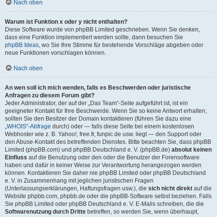
Nach oben
Warum ist Funktion x oder y nicht enthalten?
Diese Software wurde von phpBB Limited geschrieben. Wenn Sie denken,
dass eine Funktion implementiert werden sollte, dann besuchen Sie
phpBB Ideas
, wo Sie Ihre Stimme für bestehende Vorschläge abgeben oder
neue Funktionen vorschlagen können.
Nach oben
An wen soll ich mich wenden, falls es Beschwerden oder juristische
Anfragen zu diesem Forum gibt?
Jeder Administrator, der auf der „Das Team“-Seite aufgeführt ist, ist ein
geeigneter Kontakt für Ihre Beschwerde. Wenn Sie so keine Antwort erhalten,
sollten Sie den Besitzer der Domain kontaktieren (führen Sie dazu eine
„WHOIS“-Abfrage
durch) oder — falls diese Seite bei einem kostenlosen
Webhoster wie z. B. Yahoo!, free.fr, funpic.de usw. liegt — den Support oder
den Abuse-Kontakt des betreffenden Dienstes. Bitte beachten Sie, dass phpBB
Limited (phpBB.com) und phpBB Deutschland e. V. (phpBB.de)
absolut keinen
Einfluss
auf die Benutzung oder den oder die Benutzer der Forensoftware
haben und dafür in keiner Weise zur Verantwortung herangezogen werden
können. Kontaktieren Sie daher nie phpBB Limited oder phpBB Deutschland
e. V. in Zusammenhang mit jeglichen juristischen Fragen
(Unterlassungserklärungen, Haftungsfragen usw.), die
sich nicht direkt
auf die
Website phpbb.com, phpbb.de oder die phpBB-Software selbst beziehen. Falls
Sie phpBB Limited oder phpBB Deutschland e. V. E-Mails schreiben, die die
Softwarenutzung durch Dritte
betreffen, so werden Sie, wenn überhaupt,