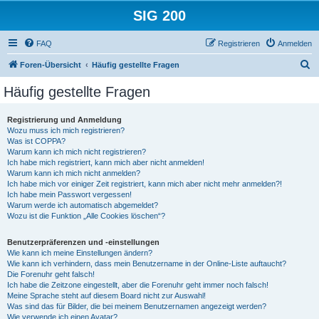
SIG 200
FAQ
Registrieren
Anmelden
S
Foren-Übersicht
Häufig gestellte Fragen
u
Häufig gestellte Fragen
c
h
Registrierung und Anmeldung
Wozu muss ich mich registrieren?
e
Was ist COPPA?
Warum kann ich mich nicht registrieren?
Ich habe mich registriert, kann mich aber nicht anmelden!
Warum kann ich mich nicht anmelden?
Ich habe mich vor einiger Zeit registriert, kann mich aber nicht mehr anmelden?!
Ich habe mein Passwort vergessen!
Warum werde ich automatisch abgemeldet?
Wozu ist die Funktion „Alle Cookies löschen“?
Benutzerpräferenzen und -einstellungen
Wie kann ich meine Einstellungen ändern?
Wie kann ich verhindern, dass mein Benutzername in der Online-Liste auftaucht?
Die Forenuhr geht falsch!
Ich habe die Zeitzone eingestellt, aber die Forenuhr geht immer noch falsch!
Meine Sprache steht auf diesem Board nicht zur Auswahl!
Was sind das für Bilder, die bei meinem Benutzernamen angezeigt werden?
Wie verwende ich einen Avatar?