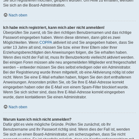
Sie sich registrieren möchten, gesperrt wurden. Um Hilfe zu erhalten, wenden
Sie sich an die Board-Administration.
Nach oben
Ich habe mich registriert, kann mich aber nicht anmelden!
Überprüfen Sie zuerst, ob Sie den richtigen Benutzernamen und das richtige
Passwort eingegeben haben. Wenn diese stimmen, dann gibt es zwei
Möglichkeiten. Wenn
COPPA
aktiviert ist und Sie angegeben haben, dass Sie
unter 13 Jahre alt sind, müssen Sie bzw. einer Ihrer Eltern oder Ihrer
Erziehungsberechtigten den Anweisungen folgen, die Sie erhalten haben.
Wenn dies nicht der Fall ist, muss Ihr Benutzerkonto vielleicht aktiviert werden.
Bei einigen Foren müssen alle neu angemeldeten Mitglieder erst freigeschaltet
werden – entweder müssen Sie dies selbst erledigen oder ein Administrator.
Bei der Registrierung wurde Ihnen mitgeteilt, ob eine Aktivierung nötig ist oder
nicht. Wenn Sie eine E-Mail erhalten haben, folgen Sie den dort enthaltenen
Anweisungen. Ansonsten prüfen Sie, ob Sie Ihre E-Mail-Adresse korrekt
eingegeben haben oder die E-Mail von einem Spam-Filter blockiert wurde.
Wenn Sie sich sicher sind, dass Ihre E-Mail-Adresse korrekt eingegeben
wurde, dann kontaktieren Sie einen Administrator.
Nach oben
Warum kann ich mich nicht anmelden?
Dafür gibt es viele mögliche Gründe. Prüfen Sie zunächst, ob Ihr
Benutzername und Ihr Passwort richtig sind. Wenn dies der Fall ist, wenden
Sie sich an einen Board-Administrator, um sicherzugehen, dass Sie nicht