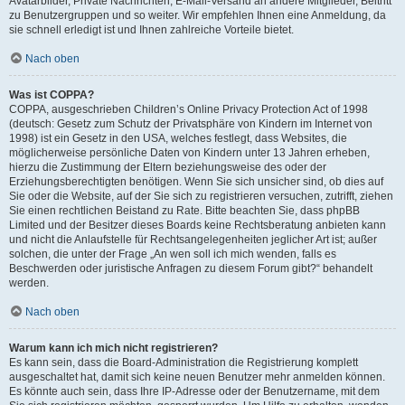
Avatarbilder, Private Nachrichten, E-Mail-Versand an andere Mitglieder, Beitritt
zu Benutzergruppen und so weiter. Wir empfehlen Ihnen eine Anmeldung, da
sie schnell erledigt ist und Ihnen zahlreiche Vorteile bietet.
Nach oben
Was ist COPPA?
COPPA, ausgeschrieben Children’s Online Privacy Protection Act of 1998
(deutsch: Gesetz zum Schutz der Privatsphäre von Kindern im Internet von
1998) ist ein Gesetz in den USA, welches festlegt, dass Websites, die
möglicherweise persönliche Daten von Kindern unter 13 Jahren erheben,
hierzu die Zustimmung der Eltern beziehungsweise des oder der
Erziehungsberechtigten benötigen. Wenn Sie sich unsicher sind, ob dies auf
Sie oder die Website, auf der Sie sich zu registrieren versuchen, zutrifft, ziehen
Sie einen rechtlichen Beistand zu Rate. Bitte beachten Sie, dass phpBB
Limited und der Besitzer dieses Boards keine Rechtsberatung anbieten kann
und nicht die Anlaufstelle für Rechtsangelegenheiten jeglicher Art ist; außer
solchen, die unter der Frage „An wen soll ich mich wenden, falls es
Beschwerden oder juristische Anfragen zu diesem Forum gibt?“ behandelt
werden.
Nach oben
Warum kann ich mich nicht registrieren?
Es kann sein, dass die Board-Administration die Registrierung komplett
ausgeschaltet hat, damit sich keine neuen Benutzer mehr anmelden können.
Es könnte auch sein, dass Ihre IP-Adresse oder der Benutzername, mit dem