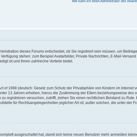
Wie kann ich einen Administrator des Board
nistration dieses Forums entscheidet, ob Sie registriert sein müssen, um Beiträge z
ur Verfügung stehen: zum Beispiel Avatarbilder, Private Nachrichten, E-Mail-Versand
igt ist und Ihnen zahlreiche Vorteile bietet.
t of 1998 (deutsch: Gesetz zum Schutz der Privatsphäre von Kindern im Internet vo
unter 13 Jahren erheben, hierzu die Zustimmung der Eltern beziehungsweise des o
h zu registrieren versuchen, zutrifft, ziehen Sie einen rechtlichen Beistand zu Rat
stelle für Rechtsangelegenheiten jeglicher Art ist; außer solchen, die unter der 
.
 komplett ausgeschaltet hat, damit sich keine neuen Benutzer mehr anmelden könne