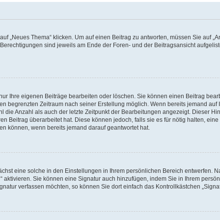
f „Neues Thema“ klicken. Um auf einen Beitrag zu antworten, müssen Sie auf „Ant
e Berechtigungen sind jeweils am Ende der Foren- und der Beitragsansicht aufgeliste
nur Ihre eigenen Beiträge bearbeiten oder löschen. Sie können einen Beitrag bear
nen begrenzten Zeitraum nach seiner Erstellung möglich. Wenn bereits jemand auf Ih
 die Anzahl als auch der letzte Zeitpunkt der Bearbeitungen angezeigt. Dieser Hi
 Beitrag überarbeitet hat. Diese können jedoch, falls sie es für nötig halten, eine 
hen können, wenn bereits jemand darauf geantwortet hat.
hst eine solche in den Einstellungen in Ihrem persönlichen Bereich entwerfen. Na
 aktivieren. Sie können eine Signatur auch hinzufügen, indem Sie in Ihrem persö
gnatur verfassen möchten, so können Sie dort einfach das Kontrollkästchen „Signa