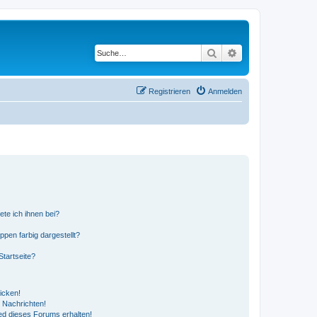
Suche
Erweiterte Suche
Registrieren
Anmelden
ete ich ihnen bei?
en farbig dargestellt?
tartseite?
icken!
 Nachrichten!
ed dieses Forums erhalten!