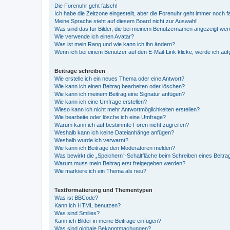
Die Forenuhr geht falsch!
Ich habe die Zeitzone eingestellt, aber die Forenuhr geht immer noch f
Meine Sprache steht auf diesem Board nicht zur Auswahl!
Was sind das für Bilder, die bei meinem Benutzernamen angezeigt we
Wie verwende ich einen Avatar?
Was ist mein Rang und wie kann ich ihn ändern?
Wenn ich bei einem Benutzer auf den E-Mail-Link klicke, werde ich au
Beiträge schreiben
Wie erstelle ich ein neues Thema oder eine Antwort?
Wie kann ich einen Beitrag bearbeiten oder löschen?
Wie kann ich meinem Beitrag eine Signatur anfügen?
Wie kann ich eine Umfrage erstellen?
Wieso kann ich nicht mehr Antwortmöglichkeiten erstellen?
Wie bearbeite oder lösche ich eine Umfrage?
Warum kann ich auf bestimmte Foren nicht zugreifen?
Weshalb kann ich keine Dateianhänge anfügen?
Weshalb wurde ich verwarnt?
Wie kann ich Beiträge den Moderatoren melden?
Was bewirkt die „Speichern“-Schaltfläche beim Schreiben eines Beitra
Warum muss mein Beitrag erst freigegeben werden?
Wie markiere ich ein Thema als neu?
Textformatierung und Thementypen
Was ist BBCode?
Kann ich HTML benutzen?
Was sind Smilies?
Kann ich Bilder in meine Beiträge einfügen?
Was sind globale Bekanntmachungen?