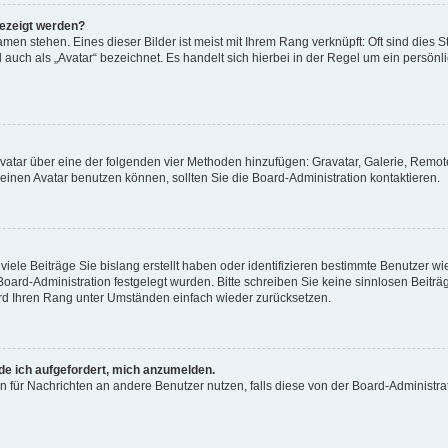
gezeigt werden?
men stehen. Eines dieser Bilder ist meist mit Ihrem Rang verknüpft: Oft sind dies S
auch als „Avatar“ bezeichnet. Es handelt sich hierbei in der Regel um ein persönl
 Avatar über eine der folgenden vier Methoden hinzufügen: Gravatar, Galerie, Rem
inen Avatar benutzen können, sollten Sie die Board-Administration kontaktieren.
iele Beiträge Sie bislang erstellt haben oder identifizieren bestimmte Benutzer
 Board-Administration festgelegt wurden. Bitte schreiben Sie keine sinnlosen Beit
wird Ihren Rang unter Umständen einfach wieder zurücksetzen.
rde ich aufgefordert, mich anzumelden.
ion für Nachrichten an andere Benutzer nutzen, falls diese von der Board-Administ