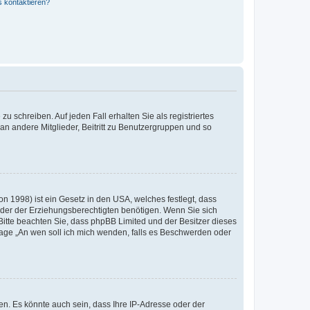
s kontaktieren?
u schreiben. Auf jeden Fall erhalten Sie als registriertes
 an andere Mitglieder, Beitritt zu Benutzergruppen und so
n 1998) ist ein Gesetz in den USA, welches festlegt, dass
der der Erziehungsberechtigten benötigen. Wenn Sie sich
e. Bitte beachten Sie, dass phpBB Limited und der Besitzer dieses
Frage „An wen soll ich mich wenden, falls es Beschwerden oder
n. Es könnte auch sein, dass Ihre IP-Adresse oder der