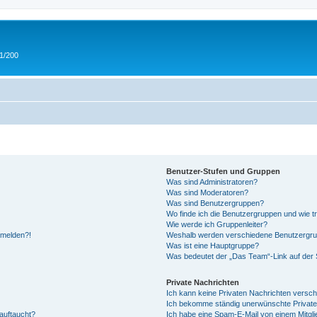
 1/200
Benutzer-Stufen und Gruppen
Was sind Administratoren?
Was sind Moderatoren?
Was sind Benutzergruppen?
Wo finde ich die Benutzergruppen und wie tr
Wie werde ich Gruppenleiter?
anmelden?!
Weshalb werden verschiedene Benutzergrupp
Was ist eine Hauptgruppe?
Was bedeutet der „Das Team“-Link auf der S
Private Nachrichten
Ich kann keine Privaten Nachrichten versch
Ich bekomme ständig unerwünschte Private
auftaucht?
Ich habe eine Spam-E-Mail von einem Mitgli