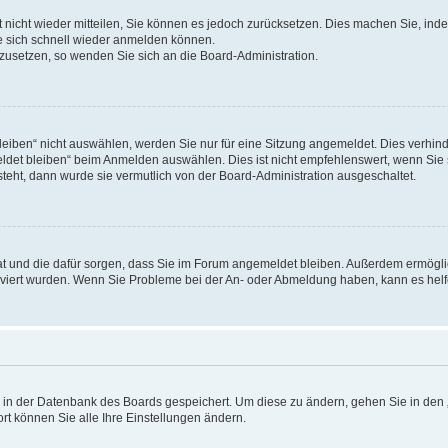
rt nicht wieder mitteilen, Sie können es jedoch zurücksetzen. Dies machen Sie, in
e sich schnell wieder anmelden können.
ckzusetzen, so wenden Sie sich an die Board-Administration.
ben“ nicht auswählen, werden Sie nur für eine Sitzung angemeldet. Dies verhinde
et bleiben“ beim Anmelden auswählen. Dies ist nicht empfehlenswert, wenn Sie s
steht, dann wurde sie vermutlich von der Board-Administration ausgeschaltet.
 hat und die dafür sorgen, dass Sie im Forum angemeldet bleiben. Außerdem ermögl
ktiviert wurden. Wenn Sie Probleme bei der An- oder Abmeldung haben, kann es hel
en in der Datenbank des Boards gespeichert. Um diese zu ändern, gehen Sie in den 
rt können Sie alle Ihre Einstellungen ändern.