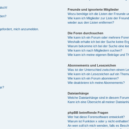
alsch!
Freunde und ignorierte Mitglieder
Wozu benötige ich die Listen der Freunde un
rden?
Wie kann ich Mitglieder zur Liste der Freund
wieder aus den Listen entfernen?
fgefordert, mich anzumelden.
Die Foren durchsuchen
Wie kann ich ein Forum oder mehrere For
Weshalb erhalte ich bei der Suche keine Er
Warum bekomme ich bei der Suche eine lee
Wie kann ich nach Mitgliedern suchen?
Wie kann ich meine eigenen Beiträge und T
Abonnements und Lesezeichen
Was ist der Unterschied zwischen einem L
Wie kann ich ein Lesezeichen auf ein Them
Wie kann ich ein Forum abonnieren?
Wie deaktiviere ich meine Abonnements?
gs?
Dateianhänge
Welche Dateianhänge sind in diesem Forum
Kann ich eine Übersicht all meiner Dateian
phpBB betreffende Fragen
Wer hat diese Forensoftware entwickelt?
Warum ist Funktion x oder y nicht enthalten
An wen soll ich mich wenden, falls es Besc