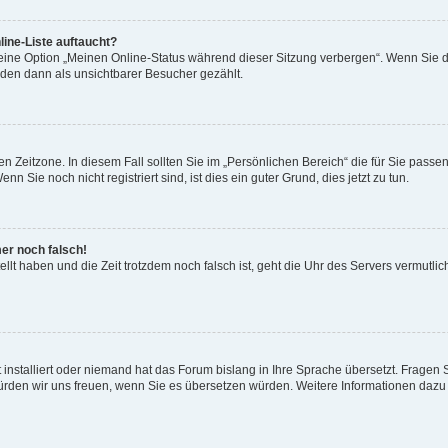
ine-Liste auftaucht?
 eine Option „Meinen Online-Status während dieser Sitzung verbergen“. Wenn Sie d
rden dann als unsichtbarer Besucher gezählt.
n Zeitzone. In diesem Fall sollten Sie im „Persönlichen Bereich“ die für Sie passend
 Sie noch nicht registriert sind, ist dies ein guter Grund, dies jetzt zu tun.
mer noch falsch!
ellt haben und die Zeit trotzdem noch falsch ist, geht die Uhr des Servers vermutlic
 installiert oder niemand hat das Forum bislang in Ihre Sprache übersetzt. Fragen 
t, würden wir uns freuen, wenn Sie es übersetzen würden. Weitere Informationen da