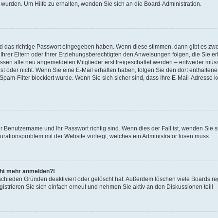
 wurden. Um Hilfe zu erhalten, wenden Sie sich an die Board-Administration.
nd das richtige Passwort eingegeben haben. Wenn diese stimmen, dann gibt es zw
Ihrer Eltern oder Ihrer Erziehungsberechtigten den Anweisungen folgen, die Sie erh
üssen alle neu angemeldeten Mitglieder erst freigeschaltet werden – entweder müsse
 ist oder nicht. Wenn Sie eine E-Mail erhalten haben, folgen Sie den dort enthalte
pam-Filter blockiert wurde. Wenn Sie sich sicher sind, dass Ihre E-Mail-Adresse 
hr Benutzername und Ihr Passwort richtig sind. Wenn dies der Fall ist, wenden Sie
gurationsproblem mit der Website vorliegt, welches ein Administrator lösen muss.
icht mehr anmelden?!
schieden Gründen deaktiviert oder gelöscht hat. Außerdem löschen viele Boards reg
strieren Sie sich einfach erneut und nehmen Sie aktiv an den Diskussionen teil!