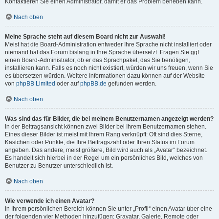
Kontaktieren Sie einen Administrator, damit er das Problem beheben kann.
Nach oben
Meine Sprache steht auf diesem Board nicht zur Auswahl!
Meist hat die Board-Administration entweder Ihre Sprache nicht installiert oder
niemand hat das Forum bislang in Ihre Sprache übersetzt. Fragen Sie ggf.
einen Board-Administrator, ob er das Sprachpaket, das Sie benötigen,
installieren kann. Falls es noch nicht existiert, würden wir uns freuen, wenn Sie
es übersetzen würden. Weitere Informationen dazu können auf der Website
von
phpBB Limited
oder auf
phpBB.de
gefunden werden.
Nach oben
Was sind das für Bilder, die bei meinem Benutzernamen angezeigt werden?
In der Beitragsansicht können zwei Bilder bei Ihrem Benutzernamen stehen.
Eines dieser Bilder ist meist mit Ihrem Rang verknüpft: Oft sind dies Sterne,
Kästchen oder Punkte, die Ihre Beitragszahl oder Ihren Status im Forum
angeben. Das andere, meist größere, Bild wird auch als „Avatar“ bezeichnet.
Es handelt sich hierbei in der Regel um ein persönliches Bild, welches von
Benutzer zu Benutzer unterschiedlich ist.
Nach oben
Wie verwende ich einen Avatar?
In Ihrem persönlichen Bereich können Sie unter „Profil“ einen Avatar über eine
der folgenden vier Methoden hinzufügen: Gravatar, Galerie, Remote oder