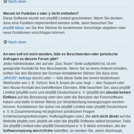
Nach oben
Warum ist Funktion x oder y nicht enthalten?
Diese Software wurde von phpBB Limited geschrieben. Wenn Sie denken,
dass eine Funktion implementiert werden sollte, dann besuchen Sie
phpBB Ideas
, wo Sie Ihre Stimme für bestehende Vorschläge abgeben oder
neue Funktionen vorschlagen können.
Nach oben
An wen soll ich mich wenden, falls es Beschwerden oder juristische
Anfragen zu diesem Forum gibt?
Jeder Administrator, der auf der „Das Team“-Seite aufgeführt ist, ist ein
geeigneter Kontakt für Ihre Beschwerde. Wenn Sie so keine Antwort erhalten,
sollten Sie den Besitzer der Domain kontaktieren (führen Sie dazu eine
„WHOIS“-Abfrage
durch) oder — falls diese Seite bei einem kostenlosen
Webhoster wie z. B. Yahoo!, free.fr, funpic.de usw. liegt — den Support oder
den Abuse-Kontakt des betreffenden Dienstes. Bitte beachten Sie, dass phpBB
Limited (phpBB.com) und phpBB Deutschland e. V. (phpBB.de)
absolut keinen
Einfluss
auf die Benutzung oder den oder die Benutzer der Forensoftware
haben und dafür in keiner Weise zur Verantwortung herangezogen werden
können. Kontaktieren Sie daher nie phpBB Limited oder phpBB Deutschland
e. V. in Zusammenhang mit jeglichen juristischen Fragen
(Unterlassungserklärungen, Haftungsfragen usw.), die
sich nicht direkt
auf die
Website phpbb.com, phpbb.de oder die phpBB-Software selbst beziehen. Falls
Sie phpBB Limited oder phpBB Deutschland e. V. E-Mails schreiben, die die
Softwarenutzung durch Dritte
betreffen, so werden Sie, wenn überhaupt,