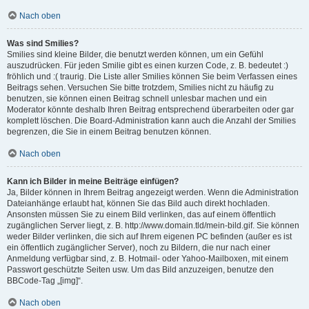
Nach oben
Was sind Smilies?
Smilies sind kleine Bilder, die benutzt werden können, um ein Gefühl
auszudrücken. Für jeden Smilie gibt es einen kurzen Code, z. B. bedeutet :)
fröhlich und :( traurig. Die Liste aller Smilies können Sie beim Verfassen eines
Beitrags sehen. Versuchen Sie bitte trotzdem, Smilies nicht zu häufig zu
benutzen, sie können einen Beitrag schnell unlesbar machen und ein
Moderator könnte deshalb Ihren Beitrag entsprechend überarbeiten oder gar
komplett löschen. Die Board-Administration kann auch die Anzahl der Smilies
begrenzen, die Sie in einem Beitrag benutzen können.
Nach oben
Kann ich Bilder in meine Beiträge einfügen?
Ja, Bilder können in Ihrem Beitrag angezeigt werden. Wenn die Administration
Dateianhänge erlaubt hat, können Sie das Bild auch direkt hochladen.
Ansonsten müssen Sie zu einem Bild verlinken, das auf einem öffentlich
zugänglichen Server liegt, z. B. http://www.domain.tld/mein-bild.gif. Sie können
weder Bilder verlinken, die sich auf Ihrem eigenen PC befinden (außer es ist
ein öffentlich zugänglicher Server), noch zu Bildern, die nur nach einer
Anmeldung verfügbar sind, z. B. Hotmail- oder Yahoo-Mailboxen, mit einem
Passwort geschützte Seiten usw. Um das Bild anzuzeigen, benutze den
BBCode-Tag „[img]“.
Nach oben