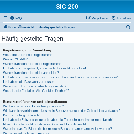
SIG 200
FAQ
Registrieren
Anmelden
S
Foren-Übersicht
Häufig gestellte Fragen
u
Häufig gestellte Fragen
c
h
Registrierung und Anmeldung
Wozu muss ich mich registrieren?
e
Was ist COPPA?
Warum kann ich mich nicht registrieren?
Ich habe mich registriert, kann mich aber nicht anmelden!
Warum kann ich mich nicht anmelden?
Ich habe mich vor einiger Zeit registriert, kann mich aber nicht mehr anmelden?!
Ich habe mein Passwort vergessen!
Warum werde ich automatisch abgemeldet?
Wozu ist die Funktion „Alle Cookies löschen“?
Benutzerpräferenzen und -einstellungen
Wie kann ich meine Einstellungen ändern?
Wie kann ich verhindern, dass mein Benutzername in der Online-Liste auftaucht?
Die Forenuhr geht falsch!
Ich habe die Zeitzone eingestellt, aber die Forenuhr geht immer noch falsch!
Meine Sprache steht auf diesem Board nicht zur Auswahl!
Was sind das für Bilder, die bei meinem Benutzernamen angezeigt werden?
Wie verwende ich einen Avatar?