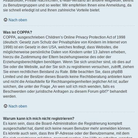
Avatarbilder, Private Nachrichten, E-Mail-Versand an andere Mitglieder, Beitritt
zu Benutzergruppen und so weiter. Wir empfehlen Ihnen eine Anmeldung, da
sie schnell erledigt ist und Ihnen zahlreiche Vorteile bietet.
Nach oben
Was ist COPPA?
COPPA, ausgeschrieben Children’s Online Privacy Protection Act of 1998
(deutsch: Gesetz zum Schutz der Privatsphäre von Kindern im Internet von
1998) ist ein Gesetz in den USA, welches festlegt, dass Websites, die
möglicherweise persönliche Daten von Kindern unter 13 Jahren erheben,
hierzu die Zustimmung der Eltern beziehungsweise des oder der
Erziehungsberechtigten benötigen. Wenn Sie sich unsicher sind, ob dies auf
Sie oder die Website, auf der Sie sich zu registrieren versuchen, zutrifft, ziehen
Sie einen rechtlichen Beistand zu Rate. Bitte beachten Sie, dass phpBB
Limited und der Besitzer dieses Boards keine Rechtsberatung anbieten kann
und nicht die Anlaufstelle für Rechtsangelegenheiten jeglicher Art ist; außer
solchen, die unter der Frage „An wen soll ich mich wenden, falls es
Beschwerden oder juristische Anfragen zu diesem Forum gibt?“ behandelt
werden.
Nach oben
Warum kann ich mich nicht registrieren?
Es kann sein, dass die Board-Administration die Registrierung komplett
ausgeschaltet hat, damit sich keine neuen Benutzer mehr anmelden können.
Es könnte auch sein, dass Ihre IP-Adresse oder der Benutzername, mit dem