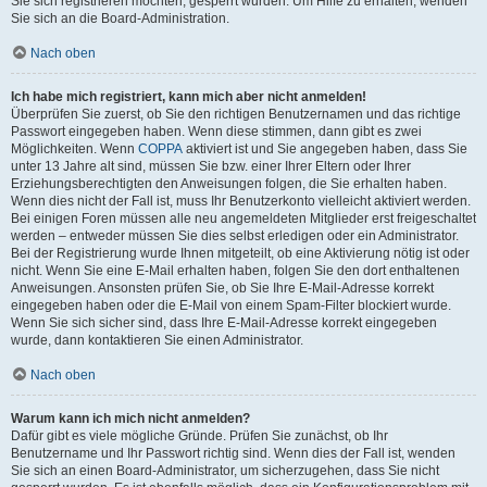
Sie sich registrieren möchten, gesperrt wurden. Um Hilfe zu erhalten, wenden
Sie sich an die Board-Administration.
Nach oben
Ich habe mich registriert, kann mich aber nicht anmelden!
Überprüfen Sie zuerst, ob Sie den richtigen Benutzernamen und das richtige
Passwort eingegeben haben. Wenn diese stimmen, dann gibt es zwei
Möglichkeiten. Wenn
COPPA
aktiviert ist und Sie angegeben haben, dass Sie
unter 13 Jahre alt sind, müssen Sie bzw. einer Ihrer Eltern oder Ihrer
Erziehungsberechtigten den Anweisungen folgen, die Sie erhalten haben.
Wenn dies nicht der Fall ist, muss Ihr Benutzerkonto vielleicht aktiviert werden.
Bei einigen Foren müssen alle neu angemeldeten Mitglieder erst freigeschaltet
werden – entweder müssen Sie dies selbst erledigen oder ein Administrator.
Bei der Registrierung wurde Ihnen mitgeteilt, ob eine Aktivierung nötig ist oder
nicht. Wenn Sie eine E-Mail erhalten haben, folgen Sie den dort enthaltenen
Anweisungen. Ansonsten prüfen Sie, ob Sie Ihre E-Mail-Adresse korrekt
eingegeben haben oder die E-Mail von einem Spam-Filter blockiert wurde.
Wenn Sie sich sicher sind, dass Ihre E-Mail-Adresse korrekt eingegeben
wurde, dann kontaktieren Sie einen Administrator.
Nach oben
Warum kann ich mich nicht anmelden?
Dafür gibt es viele mögliche Gründe. Prüfen Sie zunächst, ob Ihr
Benutzername und Ihr Passwort richtig sind. Wenn dies der Fall ist, wenden
Sie sich an einen Board-Administrator, um sicherzugehen, dass Sie nicht